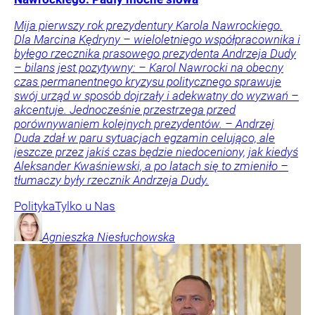
Mija pierwszy rok prezydentury Karola Nawrockiego.
Dla Marcina Kędryny – wieloletniego współpracownika i
byłego rzecznika prasowego prezydenta Andrzeja Dudy
– bilans jest pozytywny: – Karol Nawrocki na obecny
czas permanentnego kryzysu politycznego sprawuje
swój urząd w sposób dojrzały i adekwatny do wyzwań –
akcentuje. Jednocześnie przestrzega przed
porównywaniem kolejnych prezydentów. – Andrzej
Duda zdał w paru sytuacjach egzamin celująco, ale
jeszcze przez jakiś czas będzie niedoceniony, jak kiedyś
Aleksander Kwaśniewski, a po latach się to zmieniło –
tłumaczy były rzecznik Andrzeja Dudy.
Polityka
Tylko u Nas
Agnieszka
Niesłuchowska