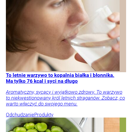
To letnie warzywo to kopalnia białka i błonnika.
Ma tylko 76 kcal i syci na długo
Aromatyczny, sycący i wyjątkowo zdrowy. To warzywo
to niekwestionowany król letnich straganów. Zobacz, co
warto włączyć do swojego menu.
Odchudzanie
Produkty