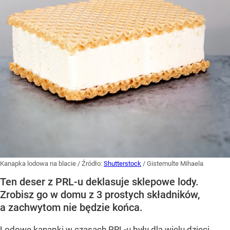
Kanapka lodowa na blacie
/ Źródło:
Shutterstock
/
Gistemulte Mihaela
Ten deser z PRL-u deklasuje sklepowe lody.
Zrobisz go w domu z 3 prostych składników,
a zachwytom nie będzie końca.
Lodowe kanapki w czasach PRL-u były dla wielu dzieci