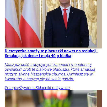
Dietetyczka smaży te placuszki nawet na redukcji.
Smakują jak deser i mają 40 g białka
Masz już dość tradycyjnych kanapek i monotonnej
owsianki? Zrób te białkowe placuszki, które smakują
niczym słynne hiszpańskie churros. Uwiniesz się w
kwadrans, a nasycą cię na wiele godzin.
Przepisy
Żywienie
Składniki odżywcze