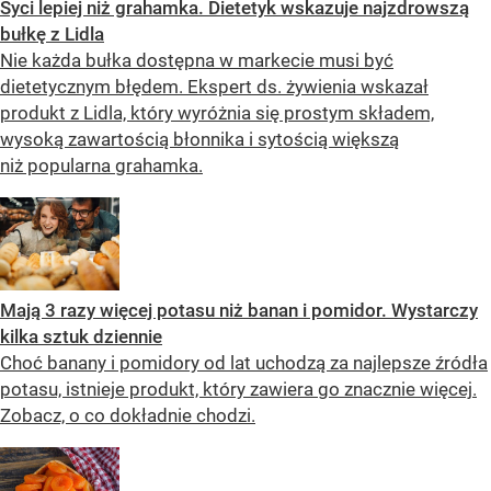
Syci lepiej niż grahamka. Dietetyk wskazuje najzdrowszą
bułkę z Lidla
Nie każda bułka dostępna w markecie musi być
dietetycznym błędem. Ekspert ds. żywienia wskazał
produkt z Lidla, który wyróżnia się prostym składem,
wysoką zawartością błonnika i sytością większą
niż popularna grahamka.
Mają 3 razy więcej potasu niż banan i pomidor. Wystarczy
kilka sztuk dziennie
Choć banany i pomidory od lat uchodzą za najlepsze źródła
potasu, istnieje produkt, który zawiera go znacznie więcej.
Zobacz, o co dokładnie chodzi.