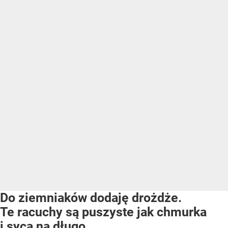
Do ziemniaków dodaję drożdże.
Te racuchy są puszyste jak chmurka
i sycą na długo