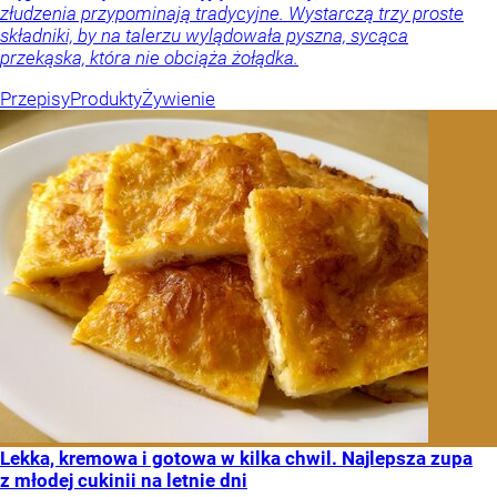
złudzenia przypominają tradycyjne. Wystarczą trzy proste
składniki, by na talerzu wylądowała pyszna, sycąca
przekąska, która nie obciąża żołądka.
Przepisy
Produkty
Żywienie
Lekka, kremowa i gotowa w kilka chwil. Najlepsza zupa
z młodej cukinii na letnie dni