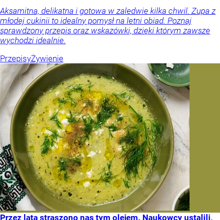
Aksamitna, delikatna i gotowa w zaledwie kilka chwil. Zupa z
młodej cukinii to idealny pomysł na letni obiad. Poznaj
sprawdzony przepis oraz wskazówki, dzięki którym zawsze
wychodzi idealnie.
Przepisy
Żywienie
Przez lata straszono nas tym olejem. Naukowcy ustalili,