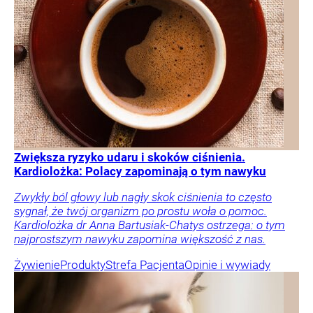
Zwiększa ryzyko udaru i skoków ciśnienia.
Kardiolożka: Polacy zapominają o tym nawyku
Zwykły ból głowy lub nagły skok ciśnienia to często
sygnał, że twój organizm po prostu woła o pomoc.
Kardiolożka dr Anna Bartusiak-Chatys ostrzega: o tym
najprostszym nawyku zapomina większość z nas.
Żywienie
Produkty
Strefa Pacjenta
Opinie i wywiady