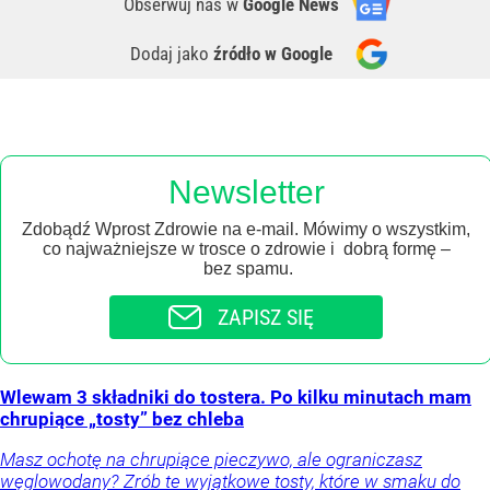
Obserwuj nas
w
Google News
Dodaj jako
źródło w Google
Newsletter
Zdobądź Wprost Zdrowie na e-mail. Mówimy o wszystkim,
co najważniejsze w trosce o zdrowie i dobrą formę –
bez spamu.
ZAPISZ SIĘ
Wlewam 3 składniki do tostera. Po kilku minutach mam
chrupiące „tosty” bez chleba
Masz ochotę na chrupiące pieczywo, ale ograniczasz
węglowodany? Zrób te wyjątkowe tosty, które w smaku do