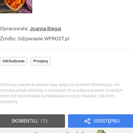
Opracowała:
Joanna Biegaj
Źródło:
Odżywianie WPROST.pl
Odchudzanie
Przepisy
Informacje zawarte w serwisie mają wyłącznie charakter informacyjny i nie
stanowią porady lekarskiej, a stosowanie ich w praktyce powinno za każdym
razem być konsultowane na indywidualnej wizycie lekarskiej z lekarzem
specjalistą.
SKOMENTUJ
UDOSTĘPNIJ
1