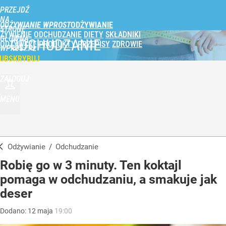
PRZEJDŹ
NA
ODŻYWIANIE WPROST
STRONĘ
ŻYWIENIE
ODCHUDZANIE
DIETY
SKŁADNIKI
GŁÓWNĄ
ODCHUDZANIE
ODŻYWCZE
PRODUKTY
PRZEPISY
ZDROWIE
WPROST.PL
UBSKRYBUJ
ZALOGUJ
MENU
Odżywianie
/
Odchudzanie
Robię go w 3 minuty. Ten koktajl
pomaga w odchudzaniu, a smakuje jak
deser
Dodano:
12
maja
19:00