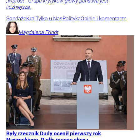
„Wprost”. Grupa krytyków głowy państwa jest
liczniejsza.
Sondaże
Kraj
Tylko u Nas
Polityka
Opinie i komentarze
Magdalena
Frindt
Były rzecznik Dudy ocenił pierwszy rok
Nawrockiego. Padły mocne słowa