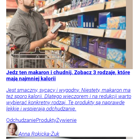
Jedz ten makaron i chudnij. Zobacz 3 rodzaje, które
mają najmniej kalorii
Jest smaczny, sycący i wygodny. Niestety, makaron ma
też sporo kalorii. Dlatego wieczorem i na redukcji warto
wybierać konkretny rodzaj. Te produkty są naprawdę
lekkie i wspierają odchudzanie.
Odchudzanie
Produkty
Żywienie
Anna
Rokicka-Żuk