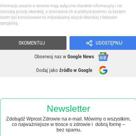
Informacje zawarte w serwisie mają wyłącznie charakter informacyjny i nie
stanowią porady lekarskiej, a stosowanie ich w praktyce powinno za każdym
razem być konsultowane na indywidualnej wizycie lekarskiej z lekarzem
specjalistą.
SKOMENTUJ
UDOSTĘPNIJ
Obserwuj nas
w
Google News
Dodaj jako
źródło w Google
Newsletter
Zdobądź Wprost Zdrowie na e-mail. Mówimy o wszystkim,
co najważniejsze w trosce o zdrowie i dobrą formę –
bez spamu.