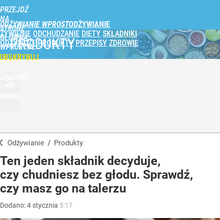
PRZEJDŹ
NA
ODŻYWIANIE WPROST
STRONĘ
ŻYWIENIE
ODCHUDZANIE
DIETY
SKŁADNIKI
GŁÓWNĄ
PRODUKTY
ODŻYWCZE
PRODUKTY
PRZEPISY
ZDROWIE
WPROST.PL
UBSKRYBUJ
ZALOGUJ
MENU
Odżywianie
/
Produkty
Ten jeden składnik decyduje,
czy chudniesz bez głodu. Sprawdź,
czy masz go na talerzu
Dodano:
4
stycznia
5:17