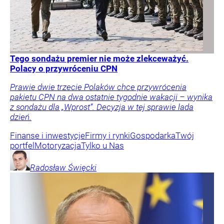
Tego sondażu premier nie może zlekceważyć.
Polacy o przywróceniu CPN
Prawie dwie trzecie Polaków chce przywrócenia
pakietu CPN na dwa ostatnie tygodnie wakacji – wynika
z sondażu dla „Wprost”. Decyzja w tej sprawie lada
dzień.
Finanse i inwestycje
Firmy i rynki
Gospodarka
Twój
portfel
Motoryzacja
Tylko u Nas
Radosław
Święcki