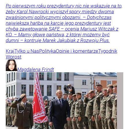
Po pierwszym roku prezydentury nic nie wskazuje na to,
żeby Karol Nawrocki wyciszył spory między dwoma
zwaśnionymi politycznymi obozami. – Dotychczas
największą hańbą na karcie jego prezydentury jest
chyba zawetowanie SAFE – ocenia Mariusz Witczak z
KO. – Mamy głowę państwa, z której możemy być
dumni – kontruje Marek Jakubiak z Rozwoju Plus.
Kraj
Tylko u Nas
Polityka
Opinie i komentarze
Tygodnik
Wprost
Magdalena
Frindt