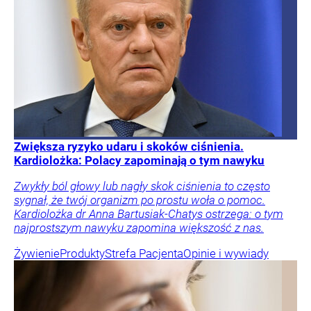
Zwiększa ryzyko udaru i skoków ciśnienia.
Kardiolożka: Polacy zapominają o tym nawyku
Zwykły ból głowy lub nagły skok ciśnienia to często
sygnał, że twój organizm po prostu woła o pomoc.
Kardiolożka dr Anna Bartusiak-Chatys ostrzega: o tym
najprostszym nawyku zapomina większość z nas.
Żywienie
Produkty
Strefa Pacjenta
Opinie i wywiady