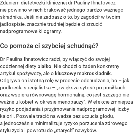
Zdaniem dietetyczki klinicznej dr Pauliny Ihnatowicz
nie powinno w nich brakować jednego bardzo ważnego
składnika. Jeśli nie zadbasz o to, by zagościł w twoim
jadłospisie, znacznie trudniej będzie ci zrzucić
nadprogramowe kilogramy.
Co pomoże ci szybciej schudnąć?
Dr Paulina Ihnatowicz radzi, by włączyć do swojej
codziennej diety
białko
. Nie chodzi o żaden konkretny
artykuł spożywczy, ale o
kluczowy makroskładnik
.
Odgrywa on istotną rolę w procesie odchudzania, bo – jak
podkreśla specjalistka – „zwiększa sytość po posiłkach
oraz wspiera równowagę hormonalną, co jest szczególnie
ważne u kobiet w okresie menopauzy”. W efekcie zmniejsza
ryzyko podjadania i przyjmowania nadprogramowej liczby
kalorii. Pozwala tracić na wadze bez uczucia głodu,
a jednocześnie minimalizuje ryzyko porzucenia zdrowego
stylu życia i powrotu do „starych” nawyków.