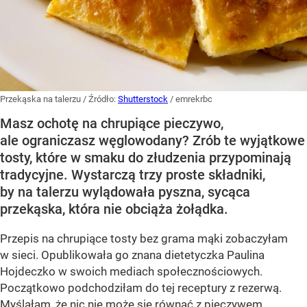
Przekąska na talerzu
/ Źródło:
Shutterstock
/
emrekrbc
Masz ochotę na chrupiące pieczywo,
ale ograniczasz węglowodany? Zrób te wyjątkowe
tosty, które w smaku do złudzenia przypominają
tradycyjne. Wystarczą trzy proste składniki,
by na talerzu wylądowała pyszna, sycąca
przekąska, która nie obciąża żołądka.
Przepis na chrupiące tosty bez grama mąki zobaczyłam
w sieci. Opublikowała go znana dietetyczka Paulina
Hojdeczko w swoich mediach społecznościowych.
Początkowo podchodziłam do tej receptury z rezerwą.
Myślałam, że nic nie może się równać z pieczywem.