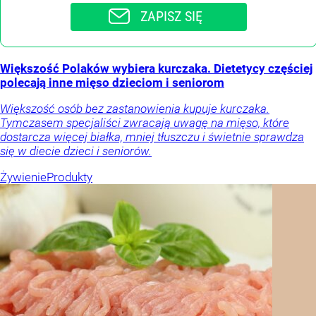
ZAPISZ SIĘ
Większość Polaków wybiera kurczaka. Dietetycy częściej
polecają inne mięso dzieciom i seniorom
Większość osób bez zastanowienia kupuje kurczaka.
Tymczasem specjaliści zwracają uwagę na mięso, które
dostarcza więcej białka, mniej tłuszczu i świetnie sprawdza
się w diecie dzieci i seniorów.
Żywienie
Produkty