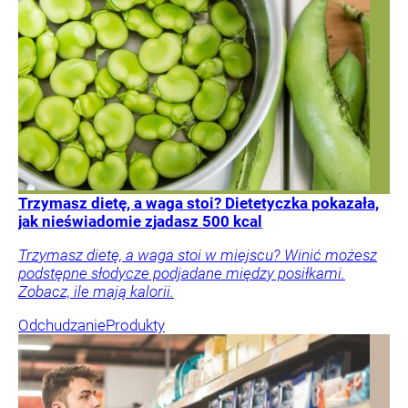
Trzymasz dietę, a waga stoi? Dietetyczka pokazała,
jak nieświadomie zjadasz 500 kcal
Trzymasz dietę, a waga stoi w miejscu? Winić możesz
podstępne słodycze podjadane między posiłkami.
Zobacz, ile mają kalorii.
Odchudzanie
Produkty