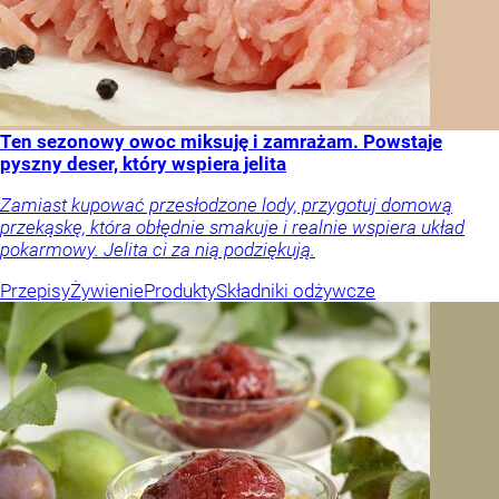
Ten sezonowy owoc miksuję i zamrażam. Powstaje
pyszny deser, który wspiera jelita
Zamiast kupować przesłodzone lody, przygotuj domową
przekąskę, która obłędnie smakuje i realnie wspiera układ
pokarmowy. Jelita ci za nią podziękują.
Przepisy
Żywienie
Produkty
Składniki odżywcze