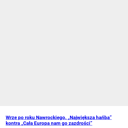
Wrze po roku Nawrockiego. „Największa hańba”
kontra „Cała Europa nam go zazdrości”