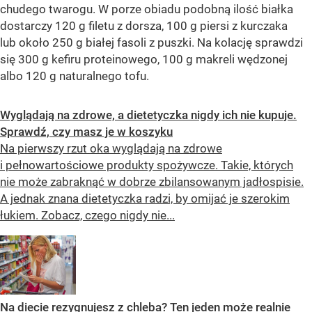
chudego twarogu. W porze obiadu podobną ilość białka
dostarczy 120 g filetu z dorsza, 100 g piersi z kurczaka
lub około 250 g białej fasoli z puszki. Na kolację sprawdzi
się 300 g kefiru proteinowego, 100 g makreli wędzonej
albo 120 g naturalnego tofu.
Wyglądają na zdrowe, a dietetyczka nigdy ich nie kupuje.
Sprawdź, czy masz je w koszyku
Na pierwszy rzut oka wyglądają na zdrowe
i pełnowartościowe produkty spożywcze. Takie, których
nie może zabraknąć w dobrze zbilansowanym jadłospisie.
A jednak znana dietetyczka radzi, by omijać je szerokim
łukiem. Zobacz, czego nigdy nie...
Na diecie rezygnujesz z chleba? Ten jeden może realnie