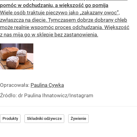
pomóc w odchudzaniu, a większość go pomija
Wiele osób traktuje pieczywo jako „zakazany owoc”,
zwłaszcza na diecie. Tymczasem dobrze dobrany chleb
może realnie wspomóc proces odchudzania. Większość
z nas mija go w sklepie bez zastanowienia.
Opracowała:
Paulina Cywka
Źródło:
dr Paulina Ihnatowicz/Instagram
Produkty
Składniki odżywcze
Żywienie