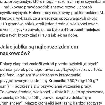
oraz procyjanidyn, które mogą – razem z innymi czynnikami
– redukować prawdopodobieństwo rozwoju chorób
cywilizacyjnych. Holenderscy naukowcy, pod kierunkiem M.
Hertoga, wykazali, że u mężczyzn spożywających około
110 gramów jabłek, czyli jeden średniej wielkości owoc,
dziennie ryzyko zawału serca było o
49 procent mniejsze
niż u tych, którzy zjadali 18 g jabłek na dobę.
Jakie jabłka są najlepsze zdaniem
naukowców?
Polscy eksperci znaleźli wśród przedstawicieli „starych”
odmian jabłek pewnego faworyta. „Największą zawartość
polifenoli ogółem stwierdzono w kremogenie
przygotowanym z odmiany
Kronselka
750,7 mg·100 g⁻¹
s.m.)” – podkreślają w przywołanej wcześniej pracy.
To owoce średniej wielkości, kuliste lub lekko spłaszczone,
z cienką skórką o żółtej barwie, często z delikatnym
„rumieńcem”. Miąższ kronselki jest jasny, bardzo soczysty