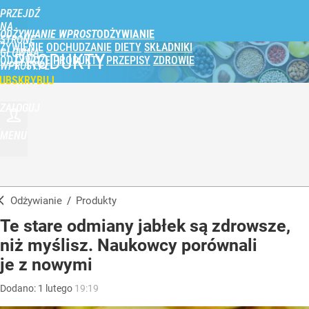
PRZEJDŹ
NA
ODŻYWIANIE WPROST
STRONĘ
ŻYWIENIE
ODCHUDZANIE
DIETY
SKŁADNIKI
GŁÓWNĄ
PRODUKTY
ODŻYWCZE
PRODUKTY
PRZEPISY
ZDROWIE
WPROST.PL
UBSKRYBUJ
ZALOGUJ
MENU
Odżywianie
/
Produkty
Te stare odmiany jabłek są zdrowsze,
niż myślisz. Naukowcy porównali
je z nowymi
Dodano:
1
lutego
19:19