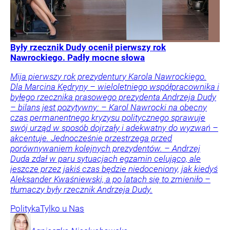
Były rzecznik Dudy ocenił pierwszy rok
Nawrockiego. Padły mocne słowa
Mija pierwszy rok prezydentury Karola Nawrockiego.
Dla Marcina Kędryny – wieloletniego współpracownika i
byłego rzecznika prasowego prezydenta Andrzeja Dudy
– bilans jest pozytywny: – Karol Nawrocki na obecny
czas permanentnego kryzysu politycznego sprawuje
swój urząd w sposób dojrzały i adekwatny do wyzwań –
akcentuje. Jednocześnie przestrzega przed
porównywaniem kolejnych prezydentów. – Andrzej
Duda zdał w paru sytuacjach egzamin celująco, ale
jeszcze przez jakiś czas będzie niedoceniony, jak kiedyś
Aleksander Kwaśniewski, a po latach się to zmieniło –
tłumaczy były rzecznik Andrzeja Dudy.
Polityka
Tylko u Nas