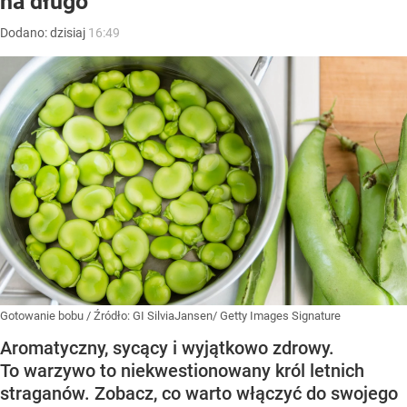
na długo
Dodano:
dzisiaj
16:49
Gotowanie bobu
/ Źródło:
GI SilviaJansen/ Getty Images Signature
Aromatyczny, sycący i wyjątkowo zdrowy.
To warzywo to niekwestionowany król letnich
straganów. Zobacz, co warto włączyć do swojego