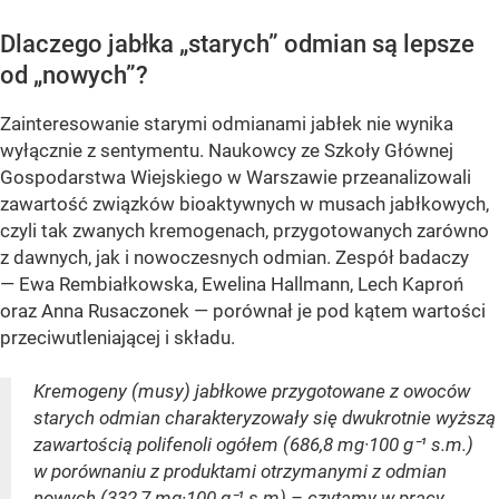
Dlaczego jabłka „starych” odmian są lepsze
od „nowych”?
Zainteresowanie starymi odmianami jabłek nie wynika
wyłącznie z sentymentu. Naukowcy ze Szkoły Głównej
Gospodarstwa Wiejskiego w Warszawie przeanalizowali
zawartość związków bioaktywnych w musach jabłkowych,
czyli tak zwanych kremogenach, przygotowanych zarówno
z dawnych, jak i nowoczesnych odmian. Zespół badaczy
— Ewa Rembiałkowska, Ewelina Hallmann, Lech Kaproń
oraz Anna Rusaczonek — porównał je pod kątem wartości
przeciwutleniającej i składu.
Kremogeny (musy) jabłkowe przygotowane z owoców
starych odmian charakteryzowały się dwukrotnie wyższą
zawartością polifenoli ogółem (686,8 mg·100 g⁻¹ s.m.)
w porównaniu z produktami otrzymanymi z odmian
nowych (332,7 mg·100 g⁻¹ s.m) – czytamy w pracy