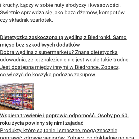
i kruchy. Łączy w sobie nuty słodyczy i kwasowości.
Świetnie sprawdza się jako baza dżemów, kompotów
czy składnik szarlotek.
Dietetyczka zaskoczona tą wędliną z Biedronki. Samo
mięso bez szkodliwych dodatków
Dobra wędlina z supermarketu? Znana dietetyczka
udowadnia, że jej znalezienie nie jest wcale takie trudne.
Jest dostępna między innymi w Biedronce. Zobacz,
co włożyć do koszyka podczas zakupów.
Wspiera trawienie i poprawia odporność. Osoby po 60.
roku życia powinny się nimi zajadać
Produkty, które są tanie i smaczne, mogą znacznie
poprawić zdrowie seniorów. Zobacz, co dokładnie poleca