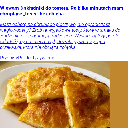
Wlewam 3 składniki do tostera. Po kilku minutach mam
chrupiące „tosty” bez chleba
Masz ochotę na chrupiące pieczywo, ale ograniczasz
węglowodany? Zrób te wyjątkowe tosty, które w smaku do
złudzenia przypominają tradycyjne. Wystarczą trzy proste
składniki, by na talerzu wylądowała pyszna, sycąca
przekąska, która nie obciąża żołądka.
Przepisy
Produkty
Żywienie