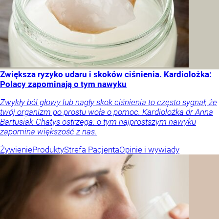
Zwiększa ryzyko udaru i skoków ciśnienia. Kardiolożka:
Polacy zapominają o tym nawyku
Zwykły ból głowy lub nagły skok ciśnienia to często sygnał, że
twój organizm po prostu woła o pomoc. Kardiolożka dr Anna
Bartusiak-Chatys ostrzega: o tym najprostszym nawyku
zapomina większość z nas.
Żywienie
Produkty
Strefa Pacjenta
Opinie i wywiady