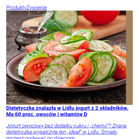
Produkty
Żywienie
Dietetyczka znalazła w Lidlu jogurt z 2 składników.
Ma 60 proc. owoców i witaminę D
Jogurt owocowy bez dodatku cukru i „chemii”? Znana
dietetyczka wypatrzyła ten „ideał” w Lidlu. Śmiało
możesz podawać go dzieciom.