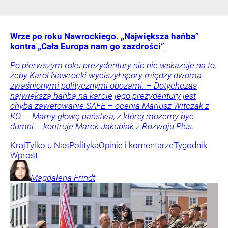
Wrze po roku Nawrockiego. „Największa hańba”
kontra „Cała Europa nam go zazdrości”
Po pierwszym roku prezydentury nic nie wskazuje na to,
żeby Karol Nawrocki wyciszył spory między dwoma
zwaśnionymi politycznymi obozami. – Dotychczas
największą hańbą na karcie jego prezydentury jest
chyba zawetowanie SAFE – ocenia Mariusz Witczak z
KO. – Mamy głowę państwa, z której możemy być
dumni – kontruje Marek Jakubiak z Rozwoju Plus.
Kraj
Tylko u Nas
Polityka
Opinie i komentarze
Tygodnik
Wprost
Magdalena
Frindt