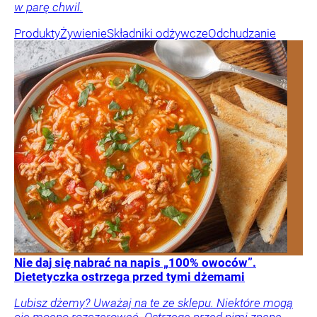
w parę chwil.
Produkty
Żywienie
Składniki odżywcze
Odchudzanie
Nie daj się nabrać na napis „100% owoców”.
Dietetyczka ostrzega przed tymi dżemami
Lubisz dżemy? Uważaj na te ze sklepu. Niektóre mogą
cię mocno rozczarować. Ostrzega przed nimi znana