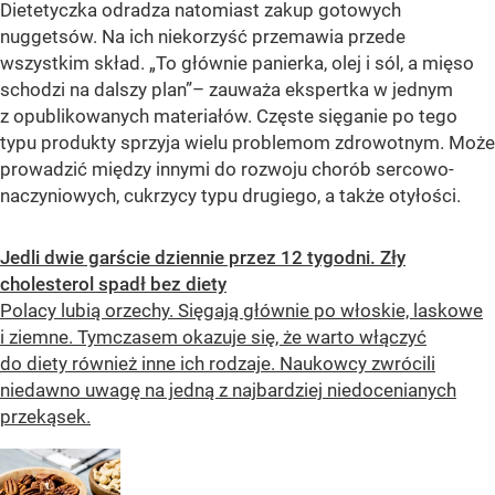
Dietetyczka odradza natomiast zakup gotowych
nuggetsów. Na ich niekorzyść przemawia przede
wszystkim skład. „To głównie panierka, olej i sól, a mięso
schodzi na dalszy plan”– zauważa ekspertka w jednym
z opublikowanych materiałów. Częste sięganie po tego
typu produkty sprzyja wielu problemom zdrowotnym. Może
prowadzić między innymi do rozwoju chorób sercowo-
naczyniowych, cukrzycy typu drugiego, a także otyłości.
Jedli dwie garście dziennie przez 12 tygodni. Zły
cholesterol spadł bez diety
Polacy lubią orzechy. Sięgają głównie po włoskie, laskowe
i ziemne. Tymczasem okazuje się, że warto włączyć
do diety również inne ich rodzaje. Naukowcy zwrócili
niedawno uwagę na jedną z najbardziej niedocenianych
przekąsek.