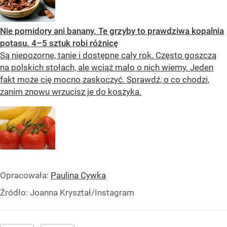
Nie pomidory ani banany. Te grzyby to prawdziwa kopalnia
potasu. 4–5 sztuk robi różnicę
Są niepozorne, tanie i dostępne cały rok. Często goszczą
na polskich stołach, ale wciąż mało o nich wiemy. Jeden
fakt może cię mocno zaskoczyć. Sprawdź, o co chodzi,
zanim znowu wrzucisz je do koszyka.
Opracowała:
Paulina Cywka
Źródło:
Joanna Kryształ/Instagram