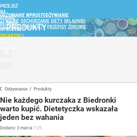
PRZEJDŹ
NA
ODŻYWIANIE WPROST
STRONĘ
ŻYWIENIE
ODCHUDZANIE
DIETY
SKŁADNIKI
GŁÓWNĄ
PRODUKTY
ODŻYWCZE
PRODUKTY
PRZEPISY
ZDROWIE
WPROST.PL
UBSKRYBUJ
ZALOGUJ
MENU
Odżywianie
/
Produkty
Nie każdego kurczaka z Biedronki
warto kupić. Dietetyczka wskazała
jeden bez wahania
Dodano:
3
marca
7:25