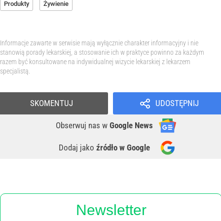
Produkty
Żywienie
Informacje zawarte w serwisie mają wyłącznie charakter informacyjny i nie
stanowią porady lekarskiej, a stosowanie ich w praktyce powinno za każdym
razem być konsultowane na indywidualnej wizycie lekarskiej z lekarzem
specjalistą.
SKOMENTUJ
UDOSTĘPNIJ
Obserwuj nas
w
Google News
Dodaj jako
źródło w Google
Newsletter