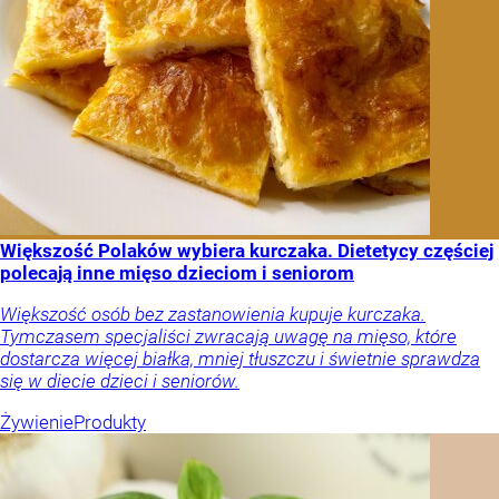
Większość Polaków wybiera kurczaka. Dietetycy częściej
polecają inne mięso dzieciom i seniorom
Większość osób bez zastanowienia kupuje kurczaka.
Tymczasem specjaliści zwracają uwagę na mięso, które
dostarcza więcej białka, mniej tłuszczu i świetnie sprawdza
się w diecie dzieci i seniorów.
Żywienie
Produkty