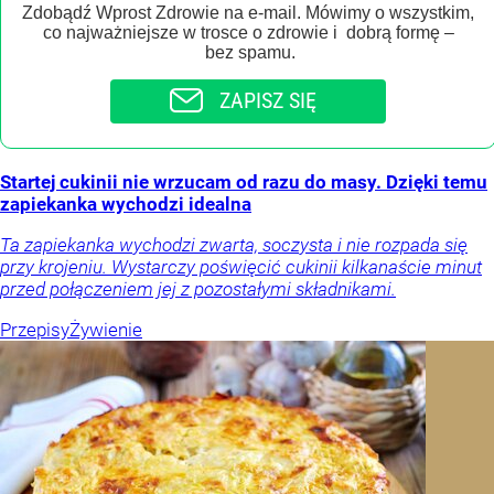
Zdobądź Wprost Zdrowie na e-mail. Mówimy o wszystkim,
co najważniejsze w trosce o zdrowie i dobrą formę –
bez spamu.
ZAPISZ SIĘ
Startej cukinii nie wrzucam od razu do masy. Dzięki temu
zapiekanka wychodzi idealna
Ta zapiekanka wychodzi zwarta, soczysta i nie rozpada się
przy krojeniu. Wystarczy poświęcić cukinii kilkanaście minut
przed połączeniem jej z pozostałymi składnikami.
Przepisy
Żywienie