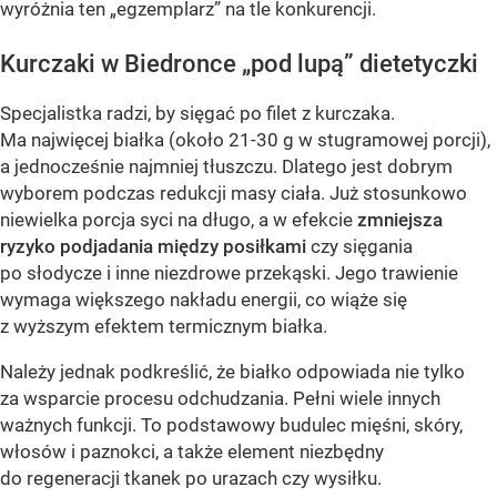
wyróżnia ten „egzemplarz” na tle konkurencji.
Kurczaki w Biedronce „pod lupą” dietetyczki
Specjalistka radzi, by sięgać po filet z kurczaka.
Ma najwięcej białka (około 21-30 g w stugramowej porcji),
a jednocześnie najmniej tłuszczu. Dlatego jest dobrym
wyborem podczas redukcji masy ciała. Już stosunkowo
niewielka porcja syci na długo, a w efekcie
zmniejsza
ryzyko podjadania między posiłkami
czy sięgania
po słodycze i inne niezdrowe przekąski. Jego trawienie
wymaga większego nakładu energii, co wiąże się
z wyższym efektem termicznym białka.
Należy jednak podkreślić, że białko odpowiada nie tylko
za wsparcie procesu odchudzania. Pełni wiele innych
ważnych funkcji. To podstawowy budulec mięśni, skóry,
włosów i paznokci, a także element niezbędny
do regeneracji tkanek po urazach czy wysiłku.