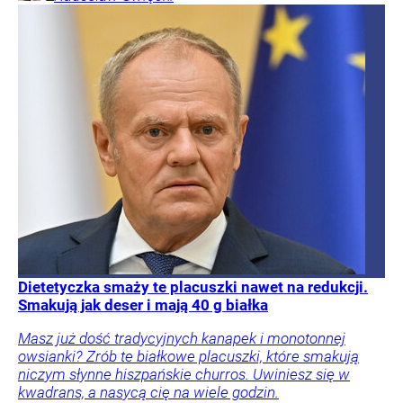
Dietetyczka smaży te placuszki nawet na redukcji.
Smakują jak deser i mają 40 g białka
Masz już dość tradycyjnych kanapek i monotonnej
owsianki? Zrób te białkowe placuszki, które smakują
niczym słynne hiszpańskie churros. Uwiniesz się w
kwadrans, a nasycą cię na wiele godzin.