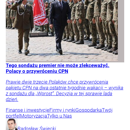
Tego sondażu premier nie może zlekceważyć.
Polacy o przywróceniu CPN
Prawie dwie trzecie Polaków chce przywrócenia
pakietu CPN na dwa ostatnie tygodnie wakacji – wynika
z sondażu dla „Wprost”. Decyzja w tej sprawie lada
dzień.
Finanse i inwestycje
Firmy i rynki
Gospodarka
Twój
portfel
Motoryzacja
Tylko u Nas
Radosław
Święcki