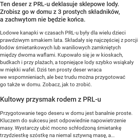
Ten deser z PRL-u deklasuje sklepowe lody.
Zrobisz go w domu z 3 prostych składników,
a zachwytom nie będzie końca.
Lodowe kanapki w czasach PRL-u były dla wielu dzieci
prawdziwym smakiem lata. Składały się najczęściej z porcji
lodów śmietankowych lub waniliowych zamkniętych
między dwoma waflami. Kupowało się je w kioskach,
budkach i przy plażach, a topniejące lody szybko wsiąkały
w miękki wafel. Dziś ten prosty deser wraca
we wspomnieniach, ale bez trudu można przygotować
go także w domu. Zobacz, jak to zrobić.
Kultowy przysmak rodem z PRL-u
Przygotowanie tego deseru w domu jest banalnie proste.
Kluczem do sukcesu jest odpowiednie napowietrzenie
masy. Wystarczy ubić mocno schłodzoną śmietankę
trzydziestkę szóstkę na niemal sztywną masę, a...