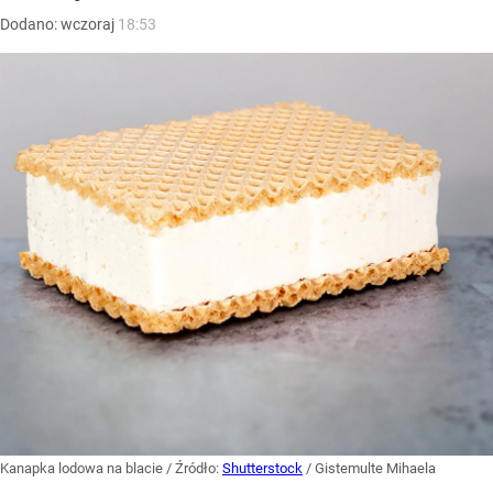
Dodano:
wczoraj
18:53
Kanapka lodowa na blacie
/ Źródło:
Shutterstock
/
Gistemulte Mihaela