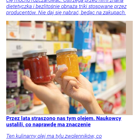
dietetyczka i bezlitośnie obnaża triki stosowane przez
producentów. Nie daj się nabrać, będąc na zakupach.
Przez lata straszono nas tym olejem. Naukowcy
ustalili, co naprawdę ma znaczenie
Ten kulinarny olej ma tylu zwolenników, co