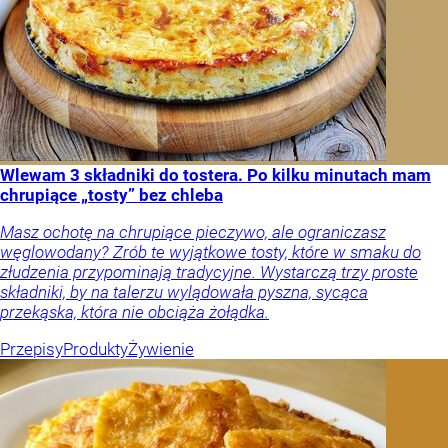
Wlewam 3 składniki do tostera. Po kilku minutach mam
chrupiące „tosty” bez chleba
Masz ochotę na chrupiące pieczywo, ale ograniczasz
węglowodany? Zrób te wyjątkowe tosty, które w smaku do
złudzenia przypominają tradycyjne. Wystarczą trzy proste
składniki, by na talerzu wylądowała pyszna, sycąca
przekąska, która nie obciąża żołądka.
Przepisy
Produkty
Żywienie