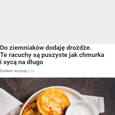
Do ziemniaków dodaję drożdże.
Te racuchy są puszyste jak chmurka
i sycą na długo
Dodano:
wczoraj
8:54