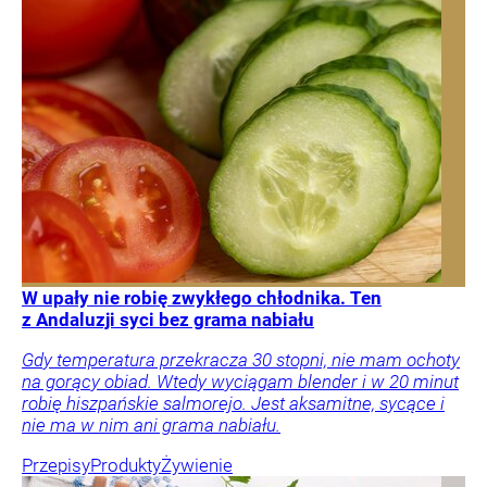
W upały nie robię zwykłego chłodnika. Ten
z Andaluzji syci bez grama nabiału
Gdy temperatura przekracza 30 stopni, nie mam ochoty
na gorący obiad. Wtedy wyciągam blender i w 20 minut
robię hiszpańskie salmorejo. Jest aksamitne, sycące i
nie ma w nim ani grama nabiału.
Przepisy
Produkty
Żywienie