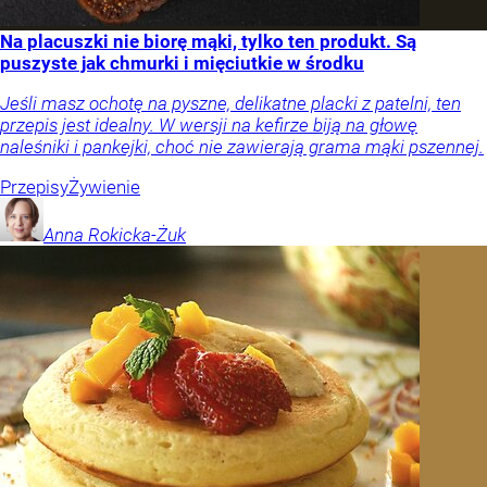
Na placuszki nie biorę mąki, tylko ten produkt. Są
puszyste jak chmurki i mięciutkie w środku
Jeśli masz ochotę na pyszne, delikatne placki z patelni, ten
przepis jest idealny. W wersji na kefirze biją na głowę
naleśniki i pankejki, choć nie zawierają grama mąki pszennej.
Przepisy
Żywienie
Anna
Rokicka-Żuk