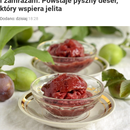
i zamrażam. Powstaje pyszny deser,
który wspiera jelita
Dodano:
dzisiaj
18:28