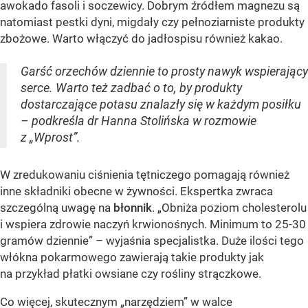
awokado fasoli i soczewicy. Dobrym źródłem magnezu są
natomiast pestki dyni, migdały czy pełnoziarniste produkty
zbożowe. Warto włączyć do jadłospisu również kakao.
Garść orzechów dziennie to prosty nawyk wspierający
serce. Warto też zadbać o to, by produkty
dostarczające potasu znalazły się w każdym posiłku
– podkreśla dr Hanna Stolińska w rozmowie
z „Wprost”.
W zredukowaniu ciśnienia tętniczego pomagają również
inne składniki obecne w żywności. Ekspertka zwraca
szczególną uwagę na
błonnik
. „Obniża poziom cholesterolu
i wspiera zdrowie naczyń krwionośnych. Minimum to 25-30
gramów dziennie” – wyjaśnia specjalistka. Duże ilości tego
włókna pokarmowego zawierają takie produkty jak
na przykład płatki owsiane czy rośliny strączkowe.
Co więcej, skutecznym „narzędziem” w walce