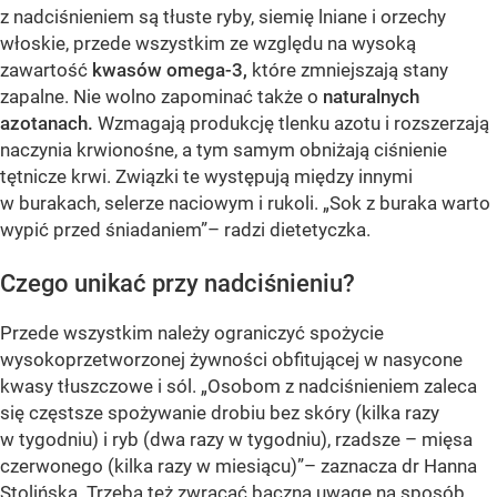
z nadciśnieniem są tłuste ryby, siemię lniane i orzechy
włoskie, przede wszystkim ze względu na wysoką
zawartość
kwasów omega-3,
które zmniejszają stany
zapalne. Nie wolno zapominać także o
naturalnych
azotanach.
Wzmagają produkcję tlenku azotu i rozszerzają
naczynia krwionośne, a tym samym obniżają ciśnienie
tętnicze krwi. Związki te występują między innymi
w burakach, selerze naciowym i rukoli. „Sok z buraka warto
wypić przed śniadaniem”– radzi dietetyczka.
Czego unikać przy nadciśnieniu?
Przede wszystkim należy ograniczyć spożycie
wysokoprzetworzonej żywności obfitującej w nasycone
kwasy tłuszczowe i sól. „Osobom z nadciśnieniem zaleca
się częstsze spożywanie drobiu bez skóry (kilka razy
w tygodniu) i ryb (dwa razy w tygodniu), rzadsze – mięsa
czerwonego (kilka razy w miesiącu)”– zaznacza dr Hanna
Stolińska. Trzeba też zwracać baczną uwagę na sposób