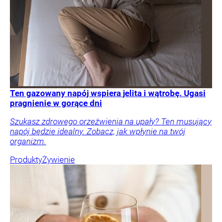
Ten gazowany napój wspiera jelita i wątrobę. Ugasi
pragnienie w gorące dni
Szukasz zdrowego orzeźwienia na upały? Ten musujący
napój będzie idealny. Zobacz, jak wpłynie na twój
organizm.
Produkty
Żywienie