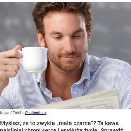
Kawa
/ Źródło:
Shutterstock
Myślisz, że to zwykła „mała czarna”? Ta kawa
najsilniej chroni serce i wydłuża życie. Sprawdź,