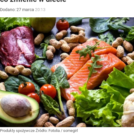
Dodano:
27
marca
20:13
Produkty spożywcze
Źródło:
Fotolia
/
somegirl