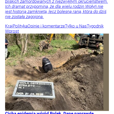
bliskich zamordowanych z niezwykłym okrucieństwem.
Ich dramat przypomina, że dla wielu rodzin Wołyń nie
jest historią zamkniętą, lecz bolesną raną, która do dziś
nie została zagojona.
Kraj
Polityka
Opinie i komentarze
Tylko u Nas
Tygodnik
Wprost
Cicha epidemia wśród Polek. Dane naprawdę