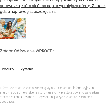
sprawdziła, która sieć ma najkorzystniejszą ofertę. Zobacz,
gdzie naprawdę zaoszczędzisz.
Źródło:
Odżywianie WPROST.pl
Produkty
Żywienie
Informacje zawarte w serwisie mają wyłącznie charakter informacyjny i nie
stanowią porady lekarskiej, a stosowanie ich w praktyce powinno za każdym
razem być konsultowane na indywidualnej wizycie lekarskiej z lekarzem
specjalistą.