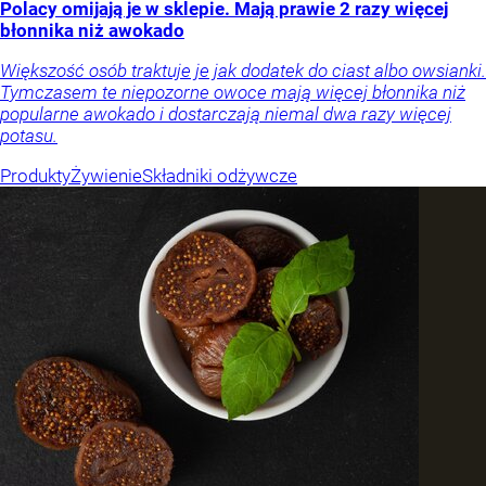
Polacy omijają je w sklepie. Mają prawie 2 razy więcej
błonnika niż awokado
Większość osób traktuje je jak dodatek do ciast albo owsianki.
Tymczasem te niepozorne owoce mają więcej błonnika niż
popularne awokado i dostarczają niemal dwa razy więcej
potasu.
Produkty
Żywienie
Składniki odżywcze