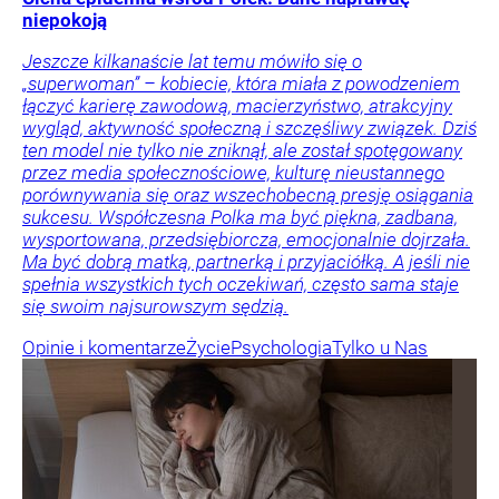
niepokoją
Jeszcze kilkanaście lat temu mówiło się o
„superwoman” – kobiecie, która miała z powodzeniem
łączyć karierę zawodową, macierzyństwo, atrakcyjny
wygląd, aktywność społeczną i szczęśliwy związek. Dziś
ten model nie tylko nie zniknął, ale został spotęgowany
przez media społecznościowe, kulturę nieustannego
porównywania się oraz wszechobecną presję osiągania
sukcesu. Współczesna Polka ma być piękna, zadbana,
wysportowana, przedsiębiorcza, emocjonalnie dojrzała.
Ma być dobrą matką, partnerką i przyjaciółką. A jeśli nie
spełnia wszystkich tych oczekiwań, często sama staje
się swoim najsurowszym sędzią.
Opinie i komentarze
Życie
Psychologia
Tylko u Nas