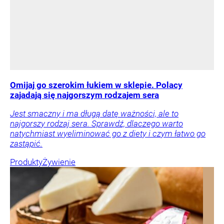
Omijaj go szerokim łukiem w sklepie. Polacy
zajadają się najgorszym rodzajem sera
Jest smaczny i ma długą datę ważności, ale to
najgorszy rodzaj sera. Sprawdź, dlaczego warto
natychmiast wyeliminować go z diety i czym łatwo go
zastąpić.
Produkty
Żywienie