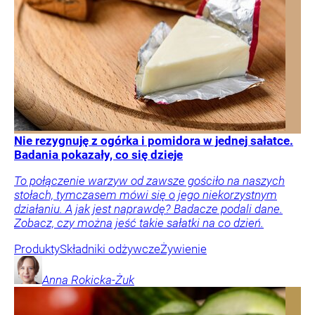
Nie rezygnuję z ogórka i pomidora w jednej sałatce.
Badania pokazały, co się dzieje
To połączenie warzyw od zawsze gościło na naszych
stołach, tymczasem mówi się o jego niekorzystnym
działaniu. A jak jest naprawdę? Badacze podali dane.
Zobacz, czy można jeść takie sałatki na co dzień.
Produkty
Składniki odżywcze
Żywienie
Anna
Rokicka-Żuk