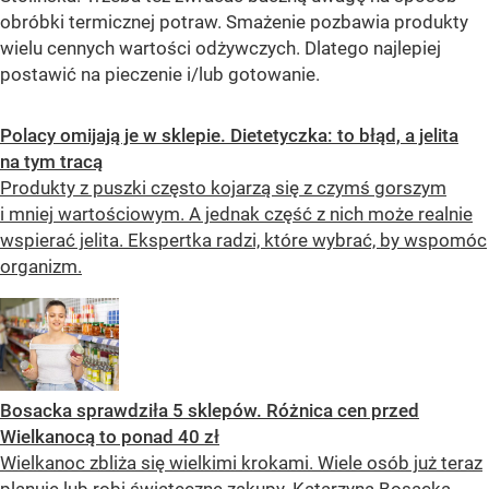
obróbki termicznej potraw. Smażenie pozbawia produkty
wielu cennych wartości odżywczych. Dlatego najlepiej
postawić na pieczenie i/lub gotowanie.
Polacy omijają je w sklepie. Dietetyczka: to błąd, a jelita
na tym tracą
Produkty z puszki często kojarzą się z czymś gorszym
i mniej wartościowym. A jednak część z nich może realnie
wspierać jelita. Ekspertka radzi, które wybrać, by wspomóc
organizm.
Bosacka sprawdziła 5 sklepów. Różnica cen przed
Wielkanocą to ponad 40 zł
Wielkanoc zbliża się wielkimi krokami. Wiele osób już teraz
planuje lub robi świąteczne zakupy. Katarzyna Bosacka