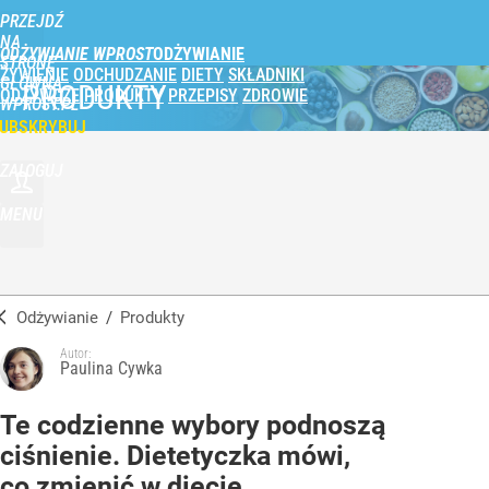
PRZEJDŹ
NA
ODŻYWIANIE WPROST
STRONĘ
ŻYWIENIE
ODCHUDZANIE
DIETY
SKŁADNIKI
GŁÓWNĄ
PRODUKTY
ODŻYWCZE
PRODUKTY
PRZEPISY
ZDROWIE
WPROST.PL
UBSKRYBUJ
ZALOGUJ
MENU
Odżywianie
/
Produkty
Autor:
Paulina Cywka
Te codzienne wybory podnoszą
ciśnienie. Dietetyczka mówi,
co zmienić w diecie