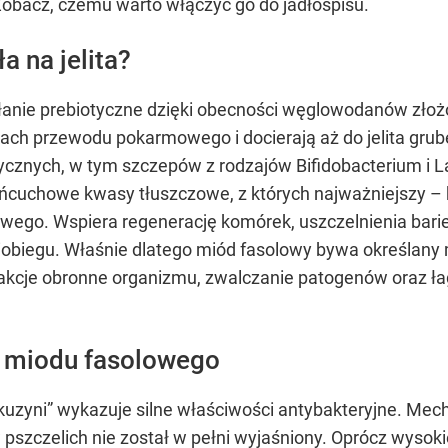
Zobacz, czemu warto włączyć go do jadłospisu.
a na jelita?
łanie prebiotyczne dzięki obecności węglowodanów złożo
ch przewodu pokarmowego i docierają aż do jelita grub
tycznych, w tym szczepów z rodzajów Bifidobacterium i L
ańcuchowe kwasy tłuszczowe, z których najważniejszy –
owego. Wspiera regenerację komórek, uszczelnienia barier
rwiobiegu. Właśnie dlatego miód fasolowy bywa określany 
eakcje obronne organizmu, zwalczanie patogenów oraz 
i miodu fasolowego
„kuzyni” wykazuje silne właściwości antybakteryjne. Me
pszczelich nie został w pełni wyjaśniony. Oprócz wysoki