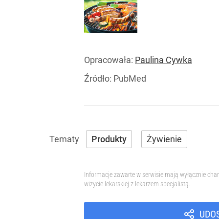
Opracowała:
Paulina Cywka
Źródło:
PubMed
Produkty
Żywienie
Informacje zawarte w serwisie mają wyłącznie char
wizycie lekarskiej z lekarzem specjalistą.
UDO