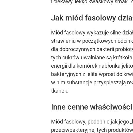
i ciekawy, lekko kwaskowy smak. 
Jak miód fasolowy dział
Miód fasolowy wykazuje silne dzia
strawieniu w początkowych odcinka
dla dobroczynnych bakterii probio
tych cukrów uwalniane są krótkoł
energii dla komórek nabłonka jelit
bakteryjnych z jelita wprost do k
w nim substancje przyspieszają r
tkanek.
Inne cenne właściwośc
Miód fasolowy, podobnie jak jego 
przeciwbakteryjnej tych produktów 