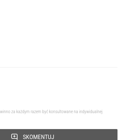
e powinno za każdym razem być konsultowane na indywidualnej
SKOMENTUJ