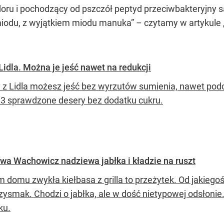
doru i pochodzący od pszczół peptyd przeciwbakteryjny
odu, z wyjątkiem miodu manuka” – czytamy w artykule „An
Lidla. Można je jeść nawet na redukcji
y z Lidla możesz jeść bez wyrzutów sumienia, nawet pod
 3 sprawdzone desery bez dodatku cukru.
Ewa Wachowicz nadziewa jabłka i kładzie na ruszt
 domu zwykła kiełbasa z grilla to przeżytek. Od jakiego
zysmak. Chodzi o jabłka, ale w dość nietypowej odsłonie. 
ku.