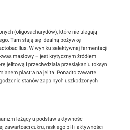
nych (oligosacharydów), które nie ulegają
ego. Tam stają się idealną pożywkę
actobacillus. W wyniku selektywnej fermentacji
 kwas masłowy – jest krytycznym źródłem
ę jelitową i przeciwdziała przesiąkaniu toksyn
mianem plastra na jelita. Ponadto zawarte
łagodzenie stanów zapalnych uszkodzonych
chanizm leżący u podstaw aktywności
ej zawartości cukru, niskiego pH i aktywności