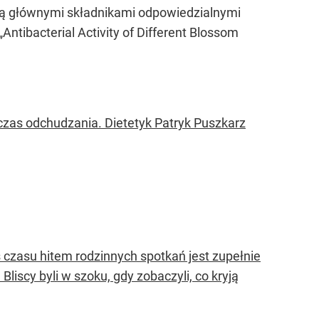
 są głównymi składnikami odpowiedzialnymi
tibacterial Activity of Different Blossom
czas odchudzania. Dietetyk Patryk Puszkarz
ś czasu hitem rodzinnych spotkań jest zupełnie
Bliscy byli w szoku, gdy zobaczyli, co kryją