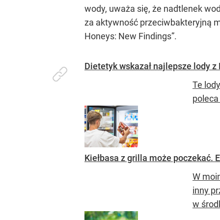
wody, uważa się, że nadtlenek wo
za aktywność przeciwbakteryjną mi
Honeys: New Findings”.
Dietetyk wskazał najlepsze lody z 
Te lod
poleca
Kiełbasa z grilla może poczekać. 
W moim
inny pr
w środ