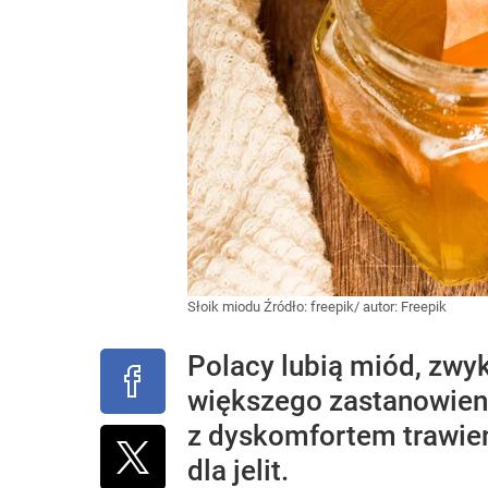
Słoik miodu
Źródło:
freepik/ autor: Freepik
Polacy lubią miód, zwyk
większego zastanowienia
z dyskomfortem trawie
dla jelit.