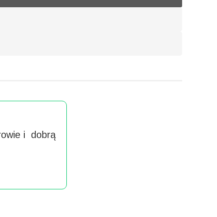
rowie i dobrą
Wyra
handlow
imieniu 