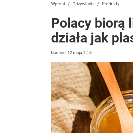
Wprost
/
Odżywianie
/
Produkty
Polacy biorą 
działa jak plas
Dodano:
12
maja
17:45