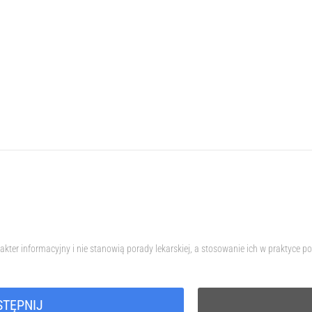
akter informacyjny i nie stanowią porady lekarskiej, a stosowanie ich w praktyc
STĘPNIJ