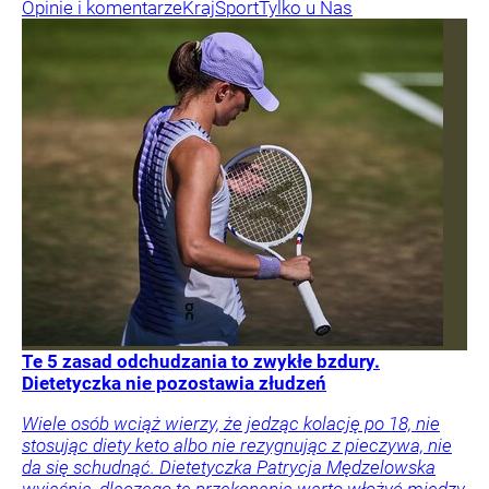
Opinie i komentarze
Kraj
Sport
Tylko u Nas
Te 5 zasad odchudzania to zwykłe bzdury.
Dietetyczka nie pozostawia złudzeń
Wiele osób wciąż wierzy, że jedząc kolację po 18, nie
stosując diety keto albo nie rezygnując z pieczywa, nie
da się schudnąć. Dietetyczka Patrycja Mędzelowska