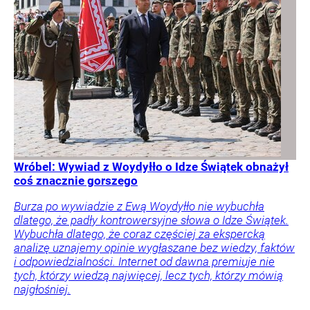
Wróbel: Wywiad z Woydyłło o Idze Świątek obnażył
coś znacznie gorszego
Burza po wywiadzie z Ewą Woydyłło nie wybuchła
dlatego, że padły kontrowersyjne słowa o Idze Świątek.
Wybuchła dlatego, że coraz częściej za ekspercką
analizę uznajemy opinie wygłaszane bez wiedzy, faktów
i odpowiedzialności. Internet od dawna premiuje nie
tych, którzy wiedzą najwięcej, lecz tych, którzy mówią
najgłośniej.