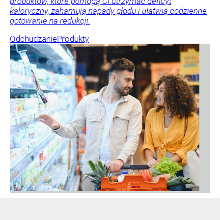
produktów, które pomogą Ci utrzymać deficyt
kaloryczny, zahamują napady głodu i ułatwią codzienne
gotowanie na redukcji.
Odchudzanie
Produkty