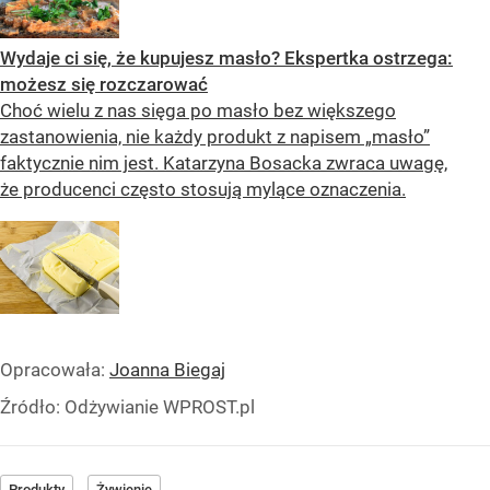
Wydaje ci się, że kupujesz masło? Ekspertka ostrzega:
możesz się rozczarować
Choć wielu z nas sięga po masło bez większego
zastanowienia, nie każdy produkt z napisem „masło”
faktycznie nim jest. Katarzyna Bosacka zwraca uwagę,
że producenci często stosują mylące oznaczenia.
Opracowała:
Joanna Biegaj
Źródło:
Odżywianie WPROST.pl
Produkty
Żywienie