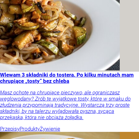
Wlewam 3 składniki do tostera. Po kilku minutach mam
chrupiące „tosty” bez chleba
Masz ochotę na chrupiące pieczywo, ale ograniczasz
węglowodany? Zrób te wyjątkowe tosty, które w smaku do
złudzenia przypominają tradycyjne. Wystarczą trzy proste
składniki, by na talerzu wylądowała pyszna, sycąca
przekąska, która nie obciąża żołądka.
Przepisy
Produkty
Żywienie