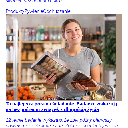
składzie bez dodatku cukru.
Produkty
Żywienie
Odchudzanie
To najlepsza pora na śniadanie. Badacze wskazują
na bezpośredni związek z długością życia
22-letnie badanie wykazało, że zbyt późny pierwszy
posiłek może skracać życie. Zobacz, do jakich jeszcze