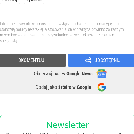
Informacje zawarte w serwisie mają wyłącznie charakter informacyjny i nie
stanowią porady lekarskiej, a stosowanie ich w praktyce powinno za każdym
razem być konsultowane na indywidualnej wizycie lekarskiej z lekarzem
specjalistą.
SKOMENTUJ
UDOSTĘPNIJ
Obserwuj nas
w
Google News
Dodaj jako
źródło w Google
Newsletter