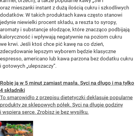
karmel, orzech), a także popularne kawy „3w1”
oraz mieszanki instant z dużą ilością cukru i szkodliwych
dodatków. W takich produktach kawa często stanowi
jedynie niewielki procent składu, a reszta to syropy,
aromaty i substancje słodzące, które znacząco podbijają
kaloryczność i wpływają negatywnie na poziom cukru
we krwi. Jeśli ktoś chce pić kawę na co dzień,
zdecydowanie lepszym wyborem będzie klasyczne
espresso, americano lub kawa parzona bez dodatku cukru
i gotowych „ulepszaczy”.
Robię ją w 5 minut zamiast masła. Syci na długo i ma tylko
4 składniki
To smarowidło z przepisu dietetyczki deklasuje popularne
produkty ze sklepowych półek. Syci na długie godziny
i wspiera serce. Zrobisz je bez wysiłku.