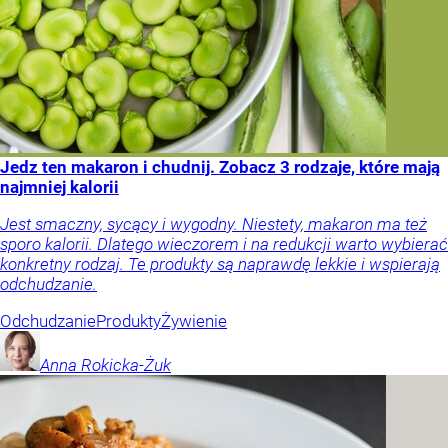
Jedz ten makaron i chudnij. Zobacz 3 rodzaje, które mają
najmniej kalorii
Jest smaczny, sycący i wygodny. Niestety, makaron ma też
sporo kalorii. Dlatego wieczorem i na redukcji warto wybierać
konkretny rodzaj. Te produkty są naprawdę lekkie i wspierają
odchudzanie.
Odchudzanie
Produkty
Żywienie
Anna
Rokicka-Żuk