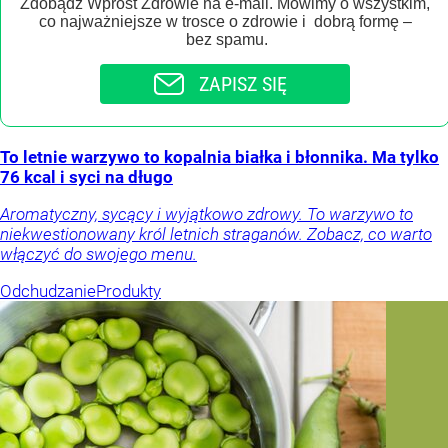
Zdobądź Wprost Zdrowie na e-mail. Mówimy o wszystkim,
co najważniejsze w trosce o zdrowie i dobrą formę –
bez spamu.
ZAPISZ SIĘ
To letnie warzywo to kopalnia białka i błonnika. Ma tylko
76 kcal i syci na długo
Aromatyczny, sycący i wyjątkowo zdrowy. To warzywo to
niekwestionowany król letnich straganów. Zobacz, co warto
włączyć do swojego menu.
Odchudzanie
Produkty