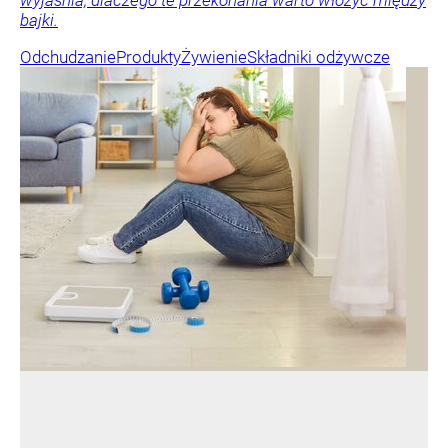
wyjaśnia, dlaczego te przekonania warto włożyć między
bajki.
Odchudzanie
Produkty
Żywienie
Składniki odżywcze