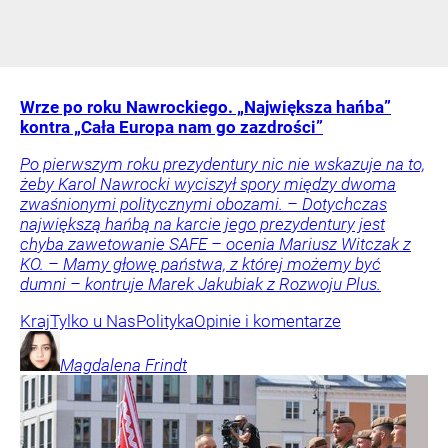
Wrze po roku Nawrockiego. „Największa hańba”
kontra „Cała Europa nam go zazdrości”
Po pierwszym roku prezydentury nic nie wskazuje na to,
żeby Karol Nawrocki wyciszył spory między dwoma
zwaśnionymi politycznymi obozami. – Dotychczas
największą hańbą na karcie jego prezydentury jest
chyba zawetowanie SAFE – ocenia Mariusz Witczak z
KO. – Mamy głowę państwa, z której możemy być
dumni – kontruje Marek Jakubiak z Rozwoju Plus.
Kraj
Tylko u Nas
Polityka
Opinie i komentarze
Magdalena
Frindt