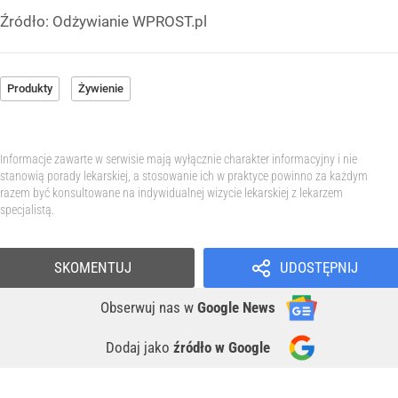
Źródło:
Odżywianie WPROST.pl
Produkty
Żywienie
Informacje zawarte w serwisie mają wyłącznie charakter informacyjny i nie
stanowią porady lekarskiej, a stosowanie ich w praktyce powinno za każdym
razem być konsultowane na indywidualnej wizycie lekarskiej z lekarzem
specjalistą.
SKOMENTUJ
UDOSTĘPNIJ
Obserwuj nas
w
Google News
Dodaj jako
źródło w Google