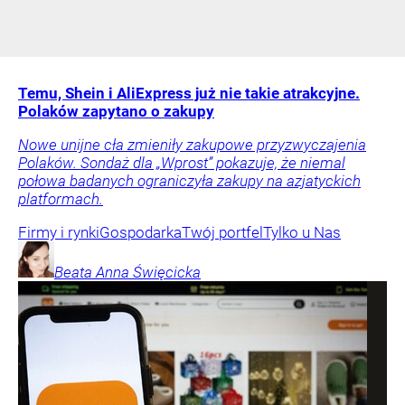
Temu, Shein i AliExpress już nie takie atrakcyjne.
Polaków zapytano o zakupy
Nowe unijne cła zmieniły zakupowe przyzwyczajenia
Polaków. Sondaż dla „Wprost” pokazuje, że niemal
połowa badanych ograniczyła zakupy na azjatyckich
platformach.
Firmy i rynki
Gospodarka
Twój portfel
Tylko u Nas
Beata Anna
Święcicka