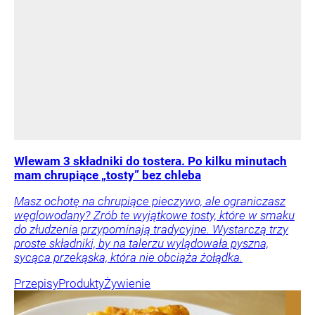
Wlewam 3 składniki do tostera. Po kilku minutach
mam chrupiące „tosty” bez chleba
Masz ochotę na chrupiące pieczywo, ale ograniczasz
węglowodany? Zrób te wyjątkowe tosty, które w smaku
do złudzenia przypominają tradycyjne. Wystarczą trzy
proste składniki, by na talerzu wylądowała pyszna,
sycąca przekąska, która nie obciąża żołądka.
Przepisy
Produkty
Żywienie