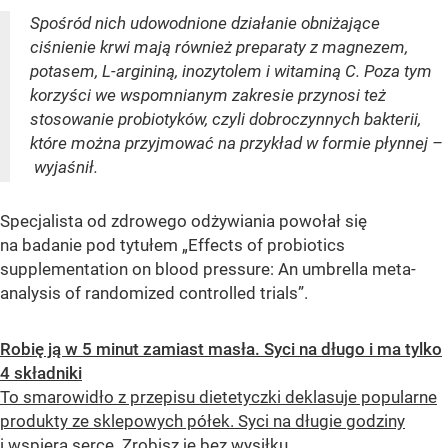
Spośród nich udowodnione działanie obniżające
ciśnienie krwi mają również preparaty z magnezem,
potasem, L-argininą, inozytolem i witaminą C. Poza tym
korzyści we wspomnianym zakresie przynosi też
stosowanie probiotyków, czyli dobroczynnych bakterii,
które można przyjmować na przykład w formie płynnej –
wyjaśnił.
Specjalista od zdrowego odżywiania powołał się
na badanie pod tytułem „Effects of probiotics
supplementation on blood pressure: An umbrella meta-
analysis of randomized controlled trials”.
Robię ją w 5 minut zamiast masła. Syci na długo i ma tylko
4 składniki
To smarowidło z przepisu dietetyczki deklasuje popularne
produkty ze sklepowych półek. Syci na długie godziny
i wspiera serce. Zrobisz je bez wysiłku.