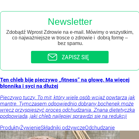
Newsletter
Zdobądź Wprost Zdrowie na e-mail. Mówimy o wszystkim,
co najważniejsze w trosce o zdrowie i dobrą formę –
bez spamu.
ZAPISZ SIĘ
Ten chleb bije pieczywo „fitness” na głowę. Ma więcej
błonnika i syci na dłużej
Pieczywo tuczy. To mit, który wiele osób wciąż powtarza jak
mantrę. Tymczasem odpowiednio dobrany bochenek może
wręcz przyspieszyć proces odchudzania. Znana dietetyczka
podpowiada, jaki chleb najlepiej sprawdzi się na redukcji
Produkty
Żywienie
Składniki odżywcze
Odchudzanie