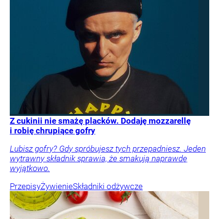
Z cukinii nie smażę placków. Dodaję mozzarellę
i robię chrupiące gofry
Lubisz gofry? Gdy spróbujesz tych przepadniesz. Jeden
wytrawny składnik sprawia, że smakują naprawdę
wyjątkowo.
Przepisy
Żywienie
Składniki odżywcze