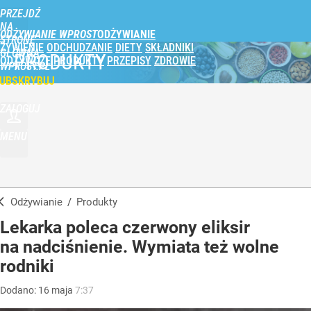
PRZEJDŹ
NA
ODŻYWIANIE WPROST
STRONĘ
ŻYWIENIE
ODCHUDZANIE
DIETY
SKŁADNIKI
GŁÓWNĄ
PRODUKTY
ODŻYWCZE
PRODUKTY
PRZEPISY
ZDROWIE
WPROST.PL
UBSKRYBUJ
ZALOGUJ
MENU
Odżywianie
/
Produkty
Lekarka poleca czerwony eliksir
na nadciśnienie. Wymiata też wolne
rodniki
Dodano:
16
maja
7:37