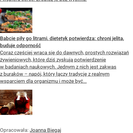
Babcie piły go litrami, dietetyk potwierdza: chroni jelita,
buduje odporność
Coraz częściej wraca się do dawnych, prostych rozwiązań
żywieniowych, które dziś zyskują potwierdzenie
w badaniach naukowych. Jednym z nich jest zakwas
z buraków – napój, który łączy tradycję z realnym
wsparciem dla organizmu i może być...
Opracowała:
Joanna Biegaj