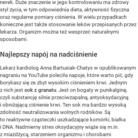
nerek. Duże znaczenie w jego kontrolowaniu ma zdrowy
styl życia, w tym odpowiednia dieta, aktywność fizyczna
oraz regularne pomiary ciśnienia. W wielu przypadkach
konieczne jest także stosowanie leków przepisanych przez
lekarza. Organizm można też wesprzeć naturalnymi
sposobami.
Najlepszy napój na nadciśnienie
Lekarz kardiolog Anna Bartusiak-Chatys w opublikowanym
nagraniu na YouTube poleciła napoje, które warto pić, gdy
borykasz się ze zbyt wysokim ciśnieniem krwi. Jednym
z nich jest
sok z granatu
. Jest on bogaty w punikalginę,
czyli substancję silnie przeciwzapalną, antyoksydacyjną
i obniżającą ciśnienie krwi. Ten sok ma bardzo wysoką
zdolność neutralizowania wolnych rodników. Są
to reaktywne cząsteczki uszkadzające komórki, białka
i DNA. Nadmierny stres oksydacyjny wiąże się m.in.
z miażdżycą, starzeniem organizmu i chorobami