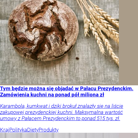
Tym będzie można się objadać w Pałacu Prezydenckim.
Zamówienia kuchni na ponad pół miliona zł
Karambola, kumkwat i dziki brokuł znalazły się na liście
zakupowej prezydenckiej kuchni. Maksymalna wartość
umowy z Pałacem Prezydenckim to ponad 515 tys. zł.
Kraj
Polityka
Diety
Produkty