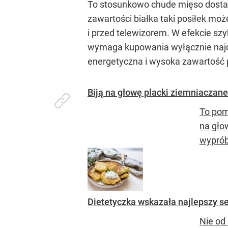
To stosunkowo chude mięso dostarc
zawartości białka taki posiłek moż
i przed telewizorem. W efekcie sz
wymaga kupowania wyłącznie najdr
energetyczna i wysoka zawartość pro
Biją na głowę placki ziemniaczane.
To pomy
na gło
wyprób
Dietetyczka wskazała najlepszy se
Nie od