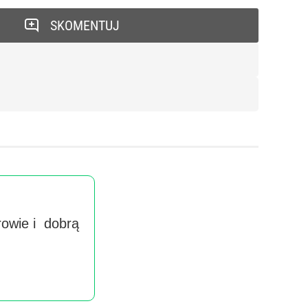
SKOMENTUJ
rowie i dobrą
Wyra
handlow
imieniu 