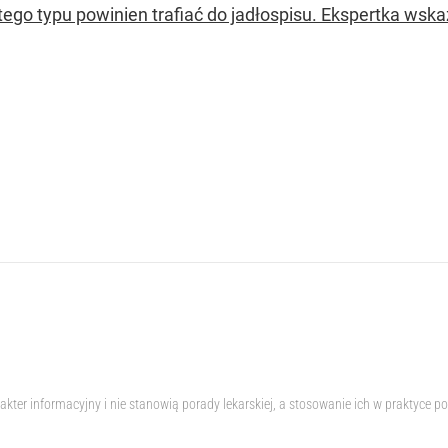
ego typu powinien trafiać do jadłospisu. Ekspertka wskazu
akter informacyjny i nie stanowią porady lekarskiej, a stosowanie ich w praktyc