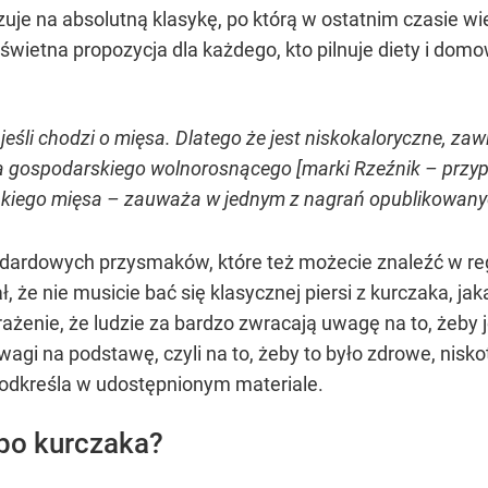
e na absolutną klasykę, po którą w ostatnim czasie wi
to świetna propozycja dla każdego, kto pilnuje diety i d
 jeśli chodzi o mięsa. Dlatego że jest niskokaloryczne, za
ospodarskiego wolnorosnącego [marki Rzeźnik – przyp.re
kiego mięsa – zauważa w jednym z nagrań opublikowanyc
dardowych przysmaków, które też możecie znaleźć w regul
że nie musicie bać się klasycznej piersi z kurczaka, jaką
ażenie, że ludzie za bardzo zwracają uwagę na to, żeby
wagi na podstawę, czyli na to, żeby to było zdrowe, nisk
podkreśla w udostępnionym materiale.
po kurczaka?