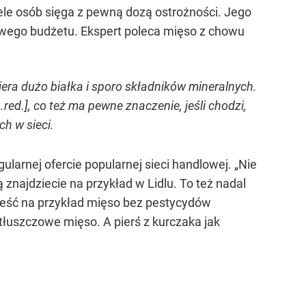
ele osób sięga z pewną dozą ostrożności. Jego
omowego budżetu. Ekspert poleca mięso z chowu
wiera dużo białka i sporo składników mineralnych.
d.], co też ma pewne znaczenie, jeśli chodzi,
h w sieci.
arnej ofercie popularnej sieci handlowej. „Nie
 znajdziecie na przykład w Lidlu. To też nadal
 jeść na przykład mięso bez pestycydów
otłuszczowe mięso. A pierś z kurczaka jak