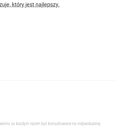
je, który jest najlepszy.
e powinno za każdym razem być konsultowane na indywidualnej