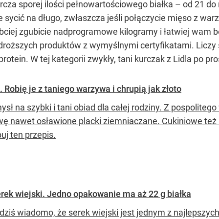
za sporej ilości pełnowartościowego białka – od 21 do 
e sycić na długo, zwłaszcza jeśli połączycie mięso z wa
ybciej zgubicie nadprogramowe kilogramy i łatwiej wam 
oższych produktów z wymyślnymi certyfikatami. Liczy 
tein. W tej kategorii zwykły, tani kurczak z Lidla po pr
 Robię je z taniego warzywa i chrupią jak złoto
sł na szybki i tani obiad dla całej rodziny. Z pospolite
wę nawet osławione placki ziemniaczane. Cukiniowe też 
uj ten przepis.
rek wiejski. Jedno opakowanie ma aż 22 g białka
 dziś wiadomo, że serek wiejski jest jednym z najlepszy