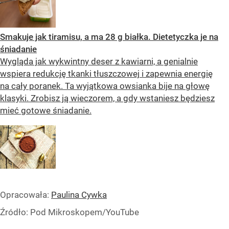
Smakuje jak tiramisu, a ma 28 g białka. Dietetyczka je na
śniadanie
Wygląda jak wykwintny deser z kawiarni, a genialnie
wspiera redukcję tkanki tłuszczowej i zapewnia energię
na cały poranek. Ta wyjątkowa owsianka bije na głowę
klasyki. Zrobisz ją wieczorem, a gdy wstaniesz będziesz
mieć gotowe śniadanie.
Opracowała:
Paulina Cywka
Źródło:
Pod Mikroskopem/YouTube