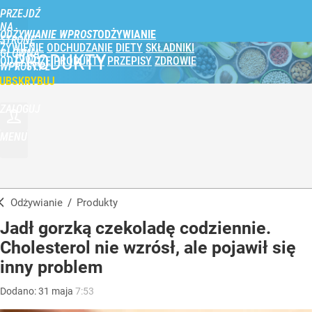
PRZEJDŹ
NA
ODŻYWIANIE WPROST
STRONĘ
ŻYWIENIE
ODCHUDZANIE
DIETY
SKŁADNIKI
GŁÓWNĄ
PRODUKTY
ODŻYWCZE
PRODUKTY
PRZEPISY
ZDROWIE
WPROST.PL
UBSKRYBUJ
ZALOGUJ
MENU
Odżywianie
/
Produkty
Jadł gorzką czekoladę codziennie.
Cholesterol nie wzrósł, ale pojawił się
inny problem
Dodano:
31
maja
7:53