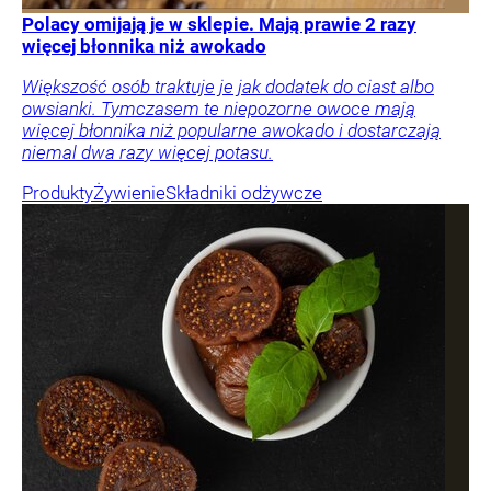
Polacy omijają je w sklepie. Mają prawie 2 razy
więcej błonnika niż awokado
Większość osób traktuje je jak dodatek do ciast albo
owsianki. Tymczasem te niepozorne owoce mają
więcej błonnika niż popularne awokado i dostarczają
niemal dwa razy więcej potasu.
Produkty
Żywienie
Składniki odżywcze