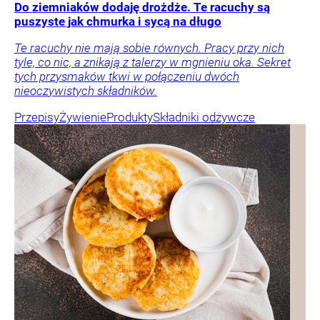
Do ziemniaków dodaję drożdże. Te racuchy są
puszyste jak chmurka i sycą na długo
Te racuchy nie mają sobie równych. Pracy przy nich
tyle, co nic, a znikają z talerzy w mgnieniu oka. Sekret
tych przysmaków tkwi w połączeniu dwóch
nieoczywistych składników.
Przepisy
Żywienie
Produkty
Składniki odżywcze