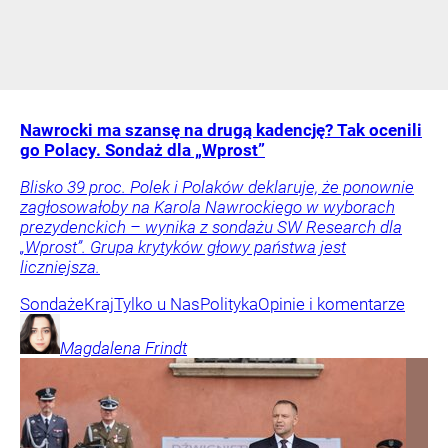
Nawrocki ma szansę na drugą kadencję? Tak ocenili
go Polacy. Sondaż dla „Wprost”
Blisko 39 proc. Polek i Polaków deklaruje, że ponownie
zagłosowałoby na Karola Nawrockiego w wyborach
prezydenckich – wynika z sondażu SW Research dla
„Wprost”. Grupa krytyków głowy państwa jest
liczniejsza.
Sondaże
Kraj
Tylko u Nas
Polityka
Opinie i komentarze
Magdalena
Frindt