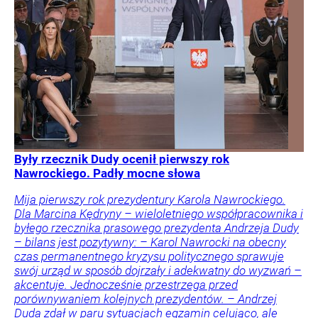
Były rzecznik Dudy ocenił pierwszy rok
Nawrockiego. Padły mocne słowa
Mija pierwszy rok prezydentury Karola Nawrockiego.
Dla Marcina Kędryny – wieloletniego współpracownika i
byłego rzecznika prasowego prezydenta Andrzeja Dudy
– bilans jest pozytywny: – Karol Nawrocki na obecny
czas permanentnego kryzysu politycznego sprawuje
swój urząd w sposób dojrzały i adekwatny do wyzwań –
akcentuje. Jednocześnie przestrzega przed
porównywaniem kolejnych prezydentów. – Andrzej
Duda zdał w paru sytuacjach egzamin celująco, ale