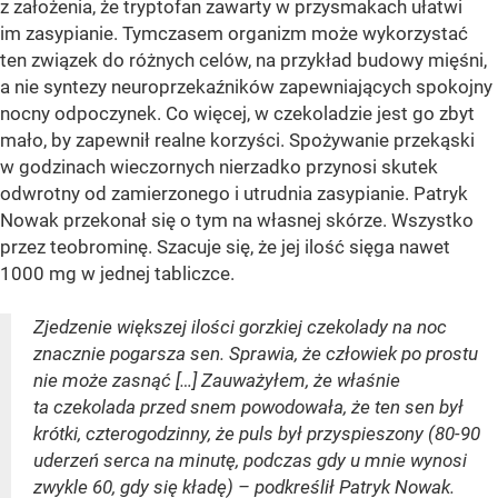
z założenia, że tryptofan zawarty w przysmakach ułatwi
im zasypianie. Tymczasem organizm może wykorzystać
ten związek do różnych celów, na przykład budowy mięśni,
a nie syntezy neuroprzekaźników zapewniających spokojny
nocny odpoczynek. Co więcej, w czekoladzie jest go zbyt
mało, by zapewnił realne korzyści. Spożywanie przekąski
w godzinach wieczornych nierzadko przynosi skutek
odwrotny od zamierzonego i utrudnia zasypianie. Patryk
Nowak przekonał się o tym na własnej skórze. Wszystko
przez teobrominę. Szacuje się, że jej ilość sięga nawet
1000 mg w jednej tabliczce.
Zjedzenie większej ilości gorzkiej czekolady na noc
znacznie pogarsza sen. Sprawia, że człowiek po prostu
nie może zasnąć […] Zauważyłem, że właśnie
ta czekolada przed snem powodowała, że ten sen był
krótki, czterogodzinny, że puls był przyspieszony (80-90
uderzeń serca na minutę, podczas gdy u mnie wynosi
zwykle 60, gdy się kładę) – podkreślił Patryk Nowak.