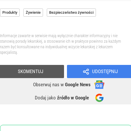
Produkty
Żywienie
Bezpieczeństwo żywności
Informacje zawarte w serwisie mają wyłącznie charakter informacyjny i nie
stanowią porady lekarskiej, a stosowanie ich w praktyce powinno za każdym
razem być konsultowane na indywidualnej wizycie lekarskiej z lekarzem
specjalistą.
SKOMENTUJ
UDOSTĘPNIJ
Obserwuj nas
w
Google News
Dodaj jako
źródło w Google