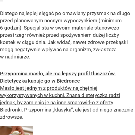
Dlatego najlepiej sięgać po omawiany przysmak na długo
przed planowanym nocnym wypoczynkiem (minimum
6 godzin). Specjalista w swoim materiale stanowczo
przestrzegł również przed spożywaniem dużej liczby
kostek w ciągu dnia. Jak widać, nawet zdrowe przekąski
mogą negatywnie wpływać na organizm, zwłaszcza
w nadmiarze.
Przypomina masło, ale ma lepszy profil tłuszczów.
Dietetyczka kupuje go w Biedronce
Masło jest jednym z produktów najchętniej
wykorzystywanych w kuchni. Znana dietetyczka radzi
jednak, by zamienić je na inne smarowidło z oferty
Biedronki. Przypomina „klasyka”, ale jest od niego znacznie
zdrowsze.