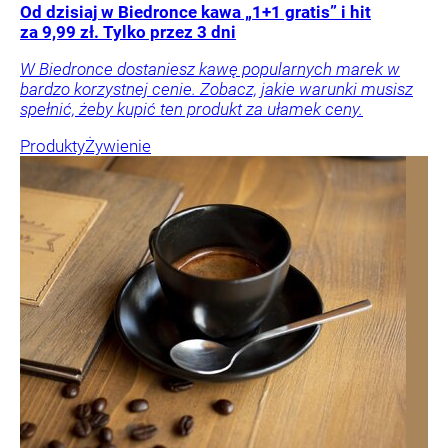
Od dzisiaj w Biedronce kawa „1+1 gratis” i hit
za 9,99 zł. Tylko przez 3 dni
W Biedronce dostaniesz kawę popularnych marek w
bardzo korzystnej cenie. Zobacz, jakie warunki musisz
spełnić, żeby kupić ten produkt za ułamek ceny.
Produkty
Żywienie