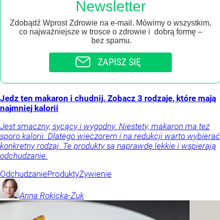
Newsletter
Zdobądź Wprost Zdrowie na e-mail. Mówimy o wszystkim,
co najważniejsze w trosce o zdrowie i dobrą formę –
bez spamu.
ZAPISZ SIĘ
Jedz ten makaron i chudnij. Zobacz 3 rodzaje, które mają
najmniej kalorii
Jest smaczny, sycący i wygodny. Niestety, makaron ma też
sporo kalorii. Dlatego wieczorem i na redukcji warto wybierać
konkretny rodzaj. Te produkty są naprawdę lekkie i wspierają
odchudzanie.
Odchudzanie
Produkty
Żywienie
Anna
Rokicka-Żuk