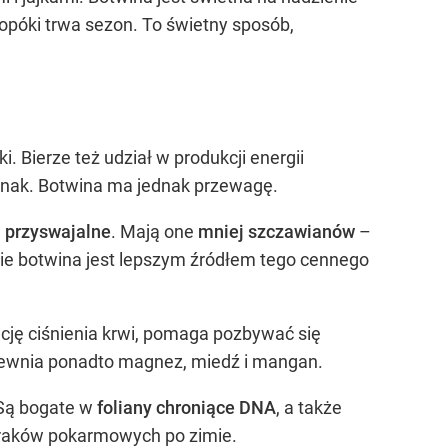
dopóki trwa sezon. To świetny sposób,
. Bierze też udział w produkcji energii
pinak. Botwina ma jednak przewagę.
j przyswajalne
. Mają one
mniej szczawianów
–
cie botwina jest lepszym źródłem tego cennego
lację ciśnienia krwi, pomaga pozbywać się
zapewnia ponadto magnez, miedź i mangan.
 Są bogate w
foliany chroniące DNA
, a także
braków pokarmowych po zimie.