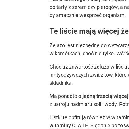
do tarty z serem czy pierogów, a n
by smacznie wesprzeć organizm.
Te liście mają więcej że
Żelazo jest niezbędne do wytwarzan
w komórkach, choć nie tylko. Wśró
Chociaż zawartość
żelaza
w liścia
antyodżywczych związków, które wi
składnika.
Ma ponadto
o jedną trzecią więce
z ustroju nadmiaru soli i wody. P
Listki te obfitują również w witam
witaminy C, A i E
. Sięganie po to