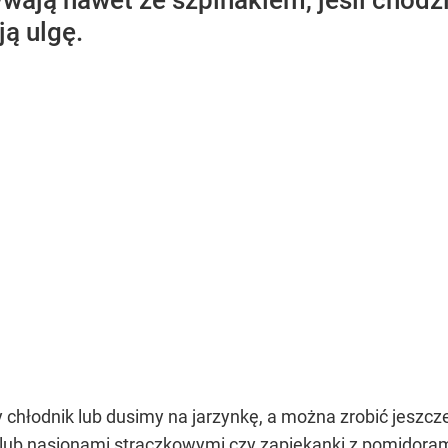
ają nawet ze szpinakiem, jeśli chodzi 
ją ulgę.
 chłodnik lub dusimy na jarzynkę, a można zrobić jeszcze
b nasionami strączkowymi czy zapiekanki z pomidorami i