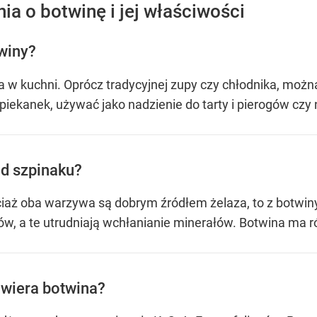
ia o botwinę i jej właściwości
winy?
 w kuchni. Oprócz tradycyjnej zupy czy chłodnika, można
ekanek, używać jako nadzienie do tarty i pierogów czy 
od szpinaku?
ż oba warzywa są dobrym źródłem żelaza, to z botwiny jes
, a te utrudniają wchłanianie minerałów. Botwina ma rów
awiera botwina?