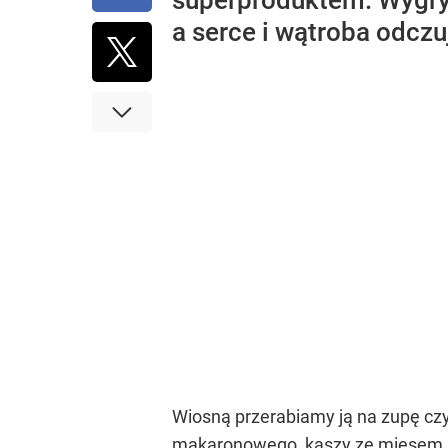
superproduktem. Wygryw
a serce i wątroba odczu
Wiosną przerabiamy ją na zupę czy
makaronowego, kaszy ze mięsem lu