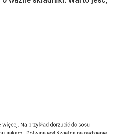
o ważne składniki. Warto jeść,
 więcej. Na przykład dorzucić do sosu
 jajkami. Botwina jest świetna na nadzienie