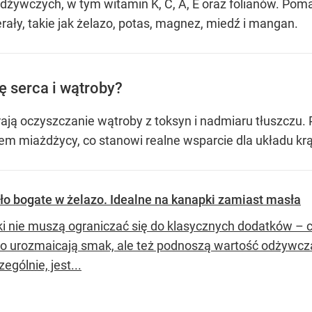
dżywczych, w tym witamin K, C, A, E oraz folianów. Pom
ały, takie jak żelazo, potas, magnez, miedź i mangan.
ę serca i wątroby?
ją oczyszczanie wątroby z toksyn i nadmiaru tłuszczu. P
m miażdżycy, co stanowi realne wsparcie dla układu kr
ło bogate w żelazo. Idealne na kanapki zamiast masła
i nie muszą ograniczać się do klasycznych dodatków – c
lko urozmaicają smak, ale też podnoszą wartość odżywczą
zególnie, jest...