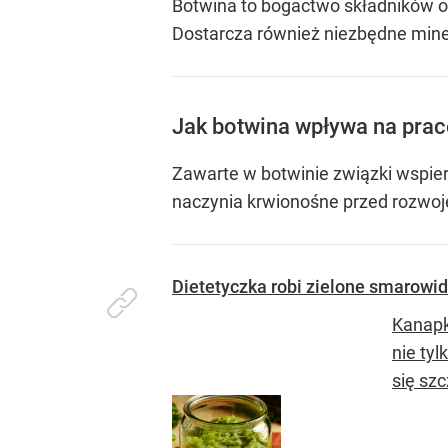
Botwina to bogactwo składników o
Dostarcza również niezbędne miner
Jak botwina wpływa na prac
Zawarte w botwinie związki wspiera
naczynia krwionośne przed rozwoje
Dietetyczka robi zielone smarowid
Kanapk
nie ty
się szc