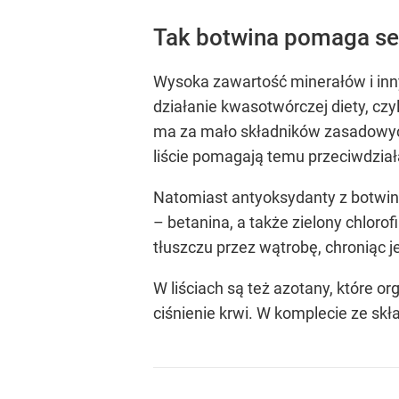
Tak botwina pomaga ser
Wysoka zawartość minerałów i inny
działanie kwasotwórczej diety, cz
ma za mało składników zasadowych,
liście pomagają temu przeciwdział
Natomiast antyoksydanty z botwin
– betanina, a także zielony chlor
tłuszczu przez wątrobę, chroniąc j
W liściach są też azotany, które 
ciśnienie krwi. W komplecie ze skł