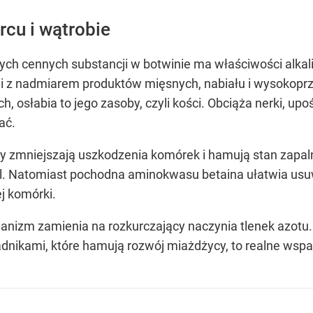
cu i wątrobie
ch cennych substancji w botwinie ma właściwości alkali
yli z nadmiarem produktów mięsnych, nabiału i wysokop
 osłabia to jego zasoby, czyli kości. Obciąża nerki, up
ać.
y zmniejszają uszkodzenia komórek i hamują stan zapal
ofil. Natomiast pochodna aminokwasu betaina ułatwia u
ej komórki.
organizm zamienia na rozkurczający naczynia tlenek azot
adnikami, które hamują rozwój miażdżycy, to realne wspa