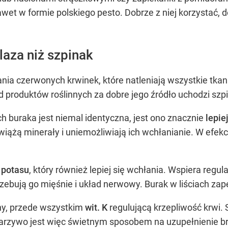
awet w formie polskiego pesto. Dobrze z niej korzystać, 
laza niż szpinak
ia czerwonych krwinek, które natleniają wszystkie tkanki
d produktów roślinnych za dobre jego źródło uchodzi sz
ch buraka jest niemal identyczna, jest ono znacznie
lepie
ążą minerały i uniemożliwiają ich wchłanianie. W efek
j potasu
, który również lepiej się wchłania. Wspiera regu
otrzebują go mięśnie i układ nerwowy. Burak w liściach 
iny, przede wszystkim
wit. K
regulującą krzepliwość krwi.
 warzywo jest więc świetnym sposobem na uzupełnienie 