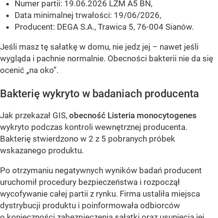
Numer partii: 19.06.2026 LZM A5 BN,
Data minimalnej trwałości: 19/06/2026,
Producent: DEGA S.A., Trawica 5, 76-004 Sianów.
Jeśli masz tę sałatkę w domu, nie jedz jej – nawet jeśli
wygląda i pachnie normalnie. Obecności bakterii nie da się
ocenić „na oko”.
Bakterię wykryto w badaniach producenta
Jak przekazał GIS,
obecność Listeria monocytogenes
wykryto podczas kontroli wewnętrznej producenta.
Bakterię stwierdzono w 2 z 5 pobranych próbek
wskazanego produktu.
Po otrzymaniu negatywnych wyników badań producent
uruchomił procedury bezpieczeństwa i rozpoczął
wycofywanie całej partii z rynku. Firma ustaliła miejsca
dystrybucji produktu i poinformowała odbiorców
o konieczności zabezpieczenia sałatki oraz usunięcia jej