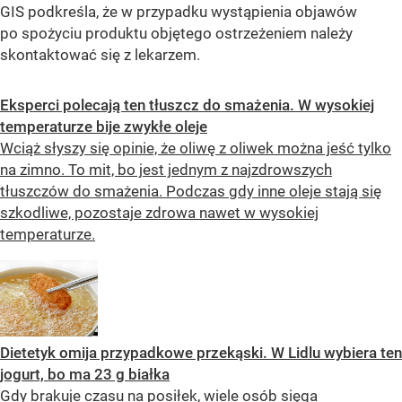
GIS podkreśla, że w przypadku wystąpienia objawów
po spożyciu produktu objętego ostrzeżeniem należy
skontaktować się z lekarzem.
Eksperci polecają ten tłuszcz do smażenia. W wysokiej
temperaturze bije zwykłe oleje
Wciąż słyszy się opinie, że oliwę z oliwek można jeść tylko
na zimno. To mit, bo jest jednym z najzdrowszych
tłuszczów do smażenia. Podczas gdy inne oleje stają się
szkodliwe, pozostaje zdrowa nawet w wysokiej
temperaturze.
Dietetyk omija przypadkowe przekąski. W Lidlu wybiera ten
jogurt, bo ma 23 g białka
Gdy brakuje czasu na posiłek, wiele osób sięga