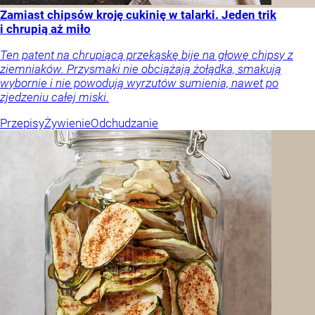
Zamiast chipsów kroję cukinię w talarki. Jeden trik
i chrupią aż miło
Ten patent na chrupiącą przekąskę bije na głowę chipsy z
ziemniaków. Przysmaki nie obciążają żołądka, smakują
wybornie i nie powodują wyrzutów sumienia, nawet po
zjedzeniu całej miski.
Przepisy
Żywienie
Odchudzanie