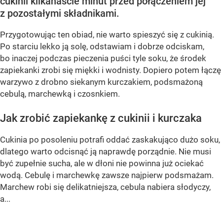
cukinii kilkanaście minut przed połączeniem jej
z pozostałymi składnikami.
Przygotowując ten obiad, nie warto spieszyć się z cukinią.
Po starciu lekko ją solę, odstawiam i dobrze odciskam,
bo inaczej podczas pieczenia puści tyle soku, że środek
zapiekanki zrobi się miękki i wodnisty. Dopiero potem łączę
warzywo z drobno siekanym kurczakiem, podsmażoną
cebulą, marchewką i czosnkiem.
Jak zrobić zapiekankę z cukinii i kurczaka
Cukinia po posoleniu potrafi oddać zaskakująco dużo soku,
dlatego warto odcisnąć ją naprawdę porządnie. Nie musi
być zupełnie sucha, ale w dłoni nie powinna już ociekać
wodą. Cebulę i marchewkę zawsze najpierw podsmażam.
Marchew robi się delikatniejsza, cebula nabiera słodyczy,
a...