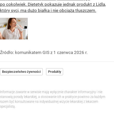
po cokolwiek. Dietetyk pokazuje jednak produkt z Lidla,
który syci, ma dużo białka i nie obciąża tłuszczem.
Źródło:
komunikatem GIS z 1 czerwca 2026 r.
Bezpieczeństwo żywności
Produkty
Informacje zawarte w serwisie mają wyłącznie charakter informacyjny i nie
stanowią porady lekarskiej, a stosowanie ich w praktyce powinno za każdym
razem być konsultowane na indywidualnej wizycie lekarskiej z lekarzem
specjalistą.