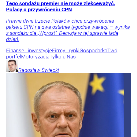
Tego sondażu premier nie może zlekceważyć.
Polacy o przywróceniu CPN
Prawie dwie trzecie Polaków chce przywrócenia
pakietu CPN na dwa ostatnie tygodnie wakacji – wynika
z sondażu dla „Wprost”. Decyzja w tej sprawie lada
dzień.
Finanse i inwestycje
Firmy i rynki
Gospodarka
Twój
portfel
Motoryzacja
Tylko u Nas
Radosław
Święcki