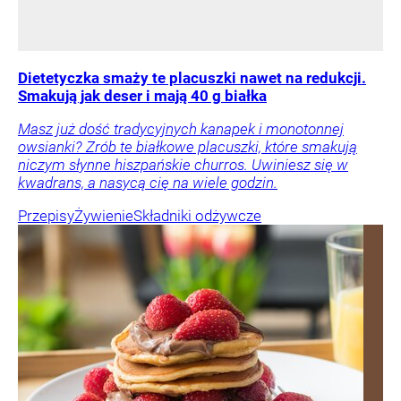
Dietetyczka smaży te placuszki nawet na redukcji.
Smakują jak deser i mają 40 g białka
Masz już dość tradycyjnych kanapek i monotonnej
owsianki? Zrób te białkowe placuszki, które smakują
niczym słynne hiszpańskie churros. Uwiniesz się w
kwadrans, a nasycą cię na wiele godzin.
Przepisy
Żywienie
Składniki odżywcze