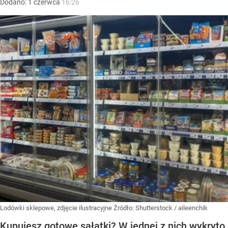
Dodano:
1
czerwca
16:26
Lodówki sklepowe, zdjęcie ilustracyjne
Źródło:
Shutterstock
/
aileenchik
Kupujesz gotowe sałatki? W jednej z nich wykryto