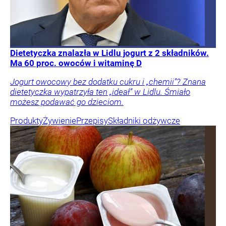
Dietetyczka znalazła w Lidlu jogurt z 2 składników.
Ma 60 proc. owoców i witaminę D
Jogurt owocowy bez dodatku cukru i „chemii”? Znana
dietetyczka wypatrzyła ten „ideał” w Lidlu. Śmiało
możesz podawać go dzieciom.
Produkty
Żywienie
Przepisy
Składniki odżywcze