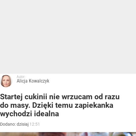
Autor:
Alicja Kowalczyk
Startej cukinii nie wrzucam od razu
do masy. Dzięki temu zapiekanka
wychodzi idealna
Dodano:
dzisiaj
12:51