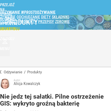
PRZEJDŹ
NA
ODŻYWIANIE WPROST
STRONĘ
ŻYWIENIE
ODCHUDZANIE
DIETY
SKŁADNIKI
GŁÓWNĄ
PRODUKTY
ODŻYWCZE
PRODUKTY
PRZEPISY
ZDROWIE
WPROST.PL
UBSKRYBUJ
ZALOGUJ
MENU
Odżywianie
/
Produkty
Autor:
Alicja Kowalczyk
Nie jedz tej sałatki. Pilne ostrzeżenie
GIS: wykryto groźną bakterię