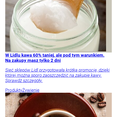
W Lidlu kawa 60% taniej, ale pod tym warunkiem.
Na zakupy masz tylko 2 dni
Sieć sklepów Lidl przygotowała krótką promocję, dzięki
której można sporo zaoszczędzić na zakupie kawy.
Sprawdź szczegóły.
Produkty
Żywienie