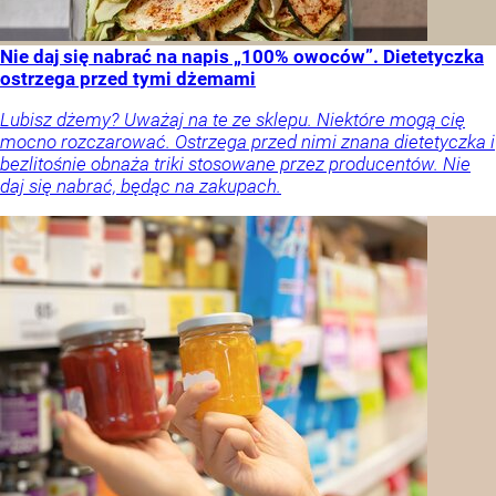
Nie daj się nabrać na napis „100% owoców”. Dietetyczka
ostrzega przed tymi dżemami
Lubisz dżemy? Uważaj na te ze sklepu. Niektóre mogą cię
mocno rozczarować. Ostrzega przed nimi znana dietetyczka i
bezlitośnie obnaża triki stosowane przez producentów. Nie
daj się nabrać, będąc na zakupach.