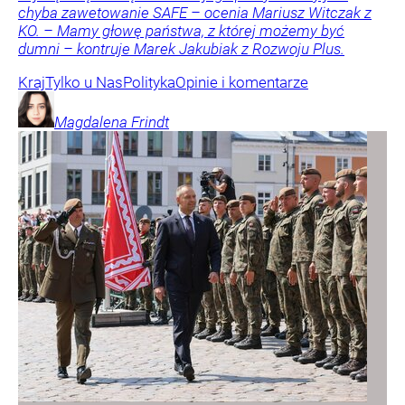
chyba zawetowanie SAFE – ocenia Mariusz Witczak z
KO. – Mamy głowę państwa, z której możemy być
dumni – kontruje Marek Jakubiak z Rozwoju Plus.
Kraj
Tylko u Nas
Polityka
Opinie i komentarze
Magdalena
Frindt