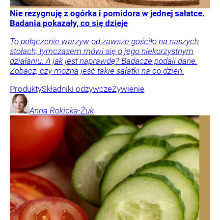
Nie rezygnuję z ogórka i pomidora w jednej sałatce.
Badania pokazały, co się dzieje
To połączenie warzyw od zawsze gościło na naszych
stołach, tymczasem mówi się o jego niekorzystnym
działaniu. A jak jest naprawdę? Badacze podali dane.
Zobacz, czy można jeść takie sałatki na co dzień.
Produkty
Składniki odżywcze
Żywienie
Anna
Rokicka-Żuk