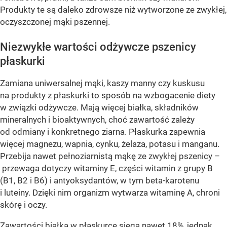
Produkty te są daleko zdrowsze niż wytworzone ze zwykłej,
oczyszczonej mąki pszennej.
Niezwykłe wartości odżywcze pszenicy
płaskurki
Zamiana uniwersalnej mąki, kaszy manny czy kuskusu
na produkty z płaskurki to sposób na wzbogacenie diety
w związki odżywcze. Mają więcej białka, składników
mineralnych i bioaktywnych, choć zawartość zależy
od odmiany i konkretnego ziarna. Płaskurka zapewnia
więcej magnezu, wapnia, cynku, żelaza, potasu i manganu.
Przebija nawet pełnoziarnistą mąkę ze zwykłej pszenicy –
przewaga dotyczy witaminy E, części witamin z grupy B
(B1, B2 i B6) i antyoksydantów, w tym beta-karotenu
i luteiny. Dzięki nim organizm wytwarza witaminę A, chroni
skórę i oczy.
Zawartości białka w płaskurce sięga nawet 18%, jednak