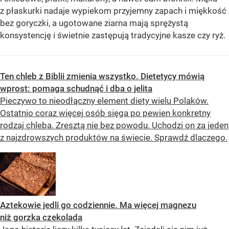
z płaskurki nadaje wypiekom przyjemny zapach i miękkość
bez goryczki, a ugotowane ziarna mają sprężystą
konsystencję i świetnie zastępują tradycyjne kasze czy ryż.
Ten chleb z Biblii zmienia wszystko. Dietetycy mówią
wprost: pomaga schudnąć i dba o jelita
Pieczywo to nieodłączny element diety wielu Polaków.
Ostatnio coraz więcej osób sięga po pewien konkretny
rodzaj chleba. Zresztą nie bez powodu. Uchodzi on za jeden
z najzdrowszych produktów na świecie. Sprawdź dlaczego.
Aztekowie jedli go codziennie. Ma więcej magnezu
niż gorzka czekolada