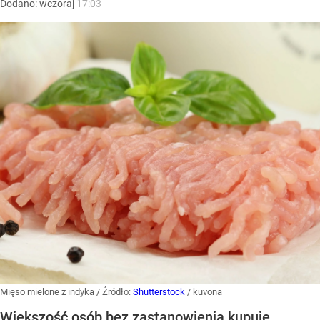
Dodano:
wczoraj
17:03
Mięso mielone z indyka
/ Źródło:
Shutterstock
/
kuvona
Większość osób bez zastanowienia kupuje