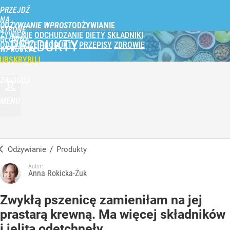
PRZEJDŹ
NA
ODŻYWIANIE WPROST
STRONĘ
ŻYWIENIE
ODCHUDZANIE
DIETY
SKŁADNIKI
GŁÓWNĄ
PRODUKTY
ODŻYWCZE
PRODUKTY
PRZEPISY
ZDROWIE
WPROST.PL
UBSKRYBUJ
ZALOGUJ
MENU
Odżywianie
/
Produkty
Autor:
Anna Rokicka-Żuk
Zwykłą pszenicę zamieniłam na jej
prastarą krewną. Ma więcej składników
i jelita odetchnęły