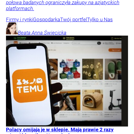
połowa badanych ograniczyła zakupy na azjatyckich
platformach.
Firmy i rynki
Gospodarka
Twój portfel
Tylko u Nas
Beata Anna
Święcicka
Polacy omijają je w sklepie. Mają prawie 2 razy