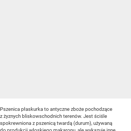
Pszenica płaskurka to antyczne zboże pochodzące
z żyznych bliskowschodnich terenów. Jest ściśle
spokrewniona z pszenicą twardą (durum), używaną
do produkcji włoskiego makaronu, ale wykazuje inne