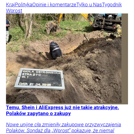
Kraj
Polityka
Opinie i komentarze
Tylko u Nas
Tygodnik
Wprost
Temu, Shein i AliExpress już nie takie atrakcyjne.
Polaków zapytano o zakupy
Nowe unijne cła zmieniły zakupowe przyzwyczajenia
Polaków. Sondaż dla „Wprost” pokazuje, że niemal