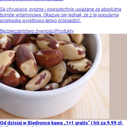
Są chrupiące, pyszne i powszechnie uważane za absolutną
bombę witaminową. Okazuje się jednak, że z tą popularną
przekąską wyjątkowo łatwo przesadzić.
Bezpieczeństwo żywności
Produkty
Od dzisiaj w Biedronce kawa „1+1 gratis” i hit za 9,99 zł.