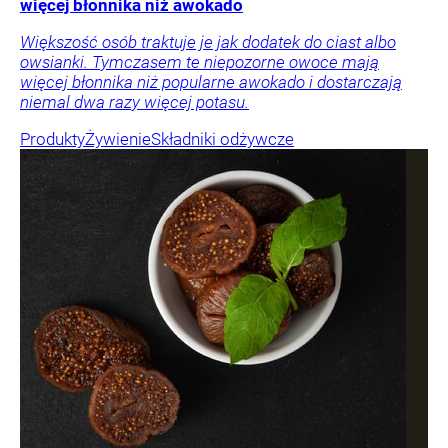
więcej błonnika niż awokado
Większość osób traktuje je jak dodatek do ciast albo
owsianki. Tymczasem te niepozorne owoce mają
więcej błonnika niż popularne awokado i dostarczają
niemal dwa razy więcej potasu.
Produkty
Żywienie
Składniki odżywcze