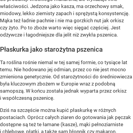
właściwości. Jedzona jako kasza, ma orzechowy smak,
miodowy, lekko ziemisty zapach i sprężystą konsystencję.
Mąka też ładnie pachnie i nie ma gorzkich nut jak orkisz
czy żyto. Po to zboże warto więc sięgać częściej. Jest
odżywcze i łagodniejsze dla jelit niż zwykła pszenica.
Płaskurka jako starożytna pszenica
Ta roślina rośnie niemal w tej samej formie, co tysiące lat
temu. Nie hodowano jej odmian, przez co nie jest mocno
zmieniona genetycznie. Od starożytności do średniowiecza
była kluczowym zbożem w Europie wraz z podobną
samopszą. W końcu została jednak wyparta przez orkisz
i współczesną pszenicę.
Dziś na szczęście można kupić płaskurkę w różnych
postaciach. Oprócz całych ziaren do gotowania jak pęczak
dostępne są też te łamane (kasze), mąki pełnoziarniste
i chlebowe, płatki, a także sam błonnik czy makaron.