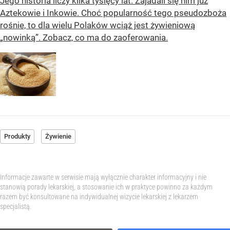
Jego historia liczy kilka tysięcy lat. Zajadali się nim już
Aztekowie i Inkowie. Choć popularność tego pseudozboża
rośnie, to dla wielu Polaków wciąż jest żywieniową
„nowinką”. Zobacz, co ma do zaoferowania.
Produkty
Żywienie
Informacje zawarte w serwisie mają wyłącznie charakter informacyjny i nie
stanowią porady lekarskiej, a stosowanie ich w praktyce powinno za każdym
razem być konsultowane na indywidualnej wizycie lekarskiej z lekarzem
specjalistą.