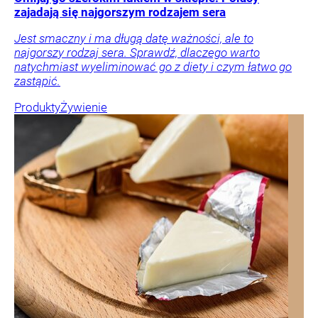
zajadają się najgorszym rodzajem sera
Jest smaczny i ma długą datę ważności, ale to
najgorszy rodzaj sera. Sprawdź, dlaczego warto
natychmiast wyeliminować go z diety i czym łatwo go
zastąpić.
Produkty
Żywienie