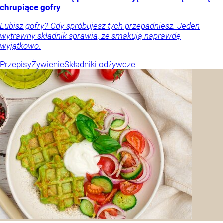
chrupiące gofry
Lubisz gofry? Gdy spróbujesz tych przepadniesz. Jeden
wytrawny składnik sprawia, że smakują naprawdę
wyjątkowo.
Przepisy
Żywienie
Składniki odżywcze