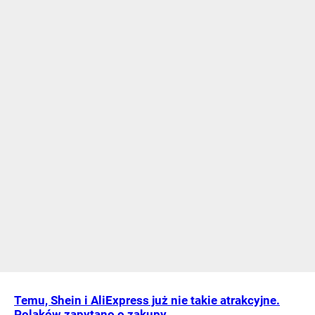
Temu, Shein i AliExpress już nie takie atrakcyjne.
Polaków zapytano o zakupy