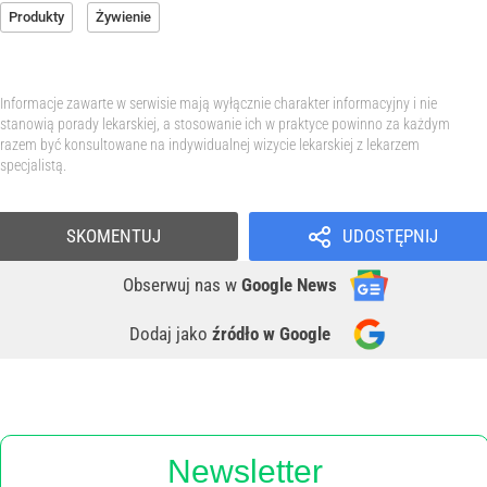
Produkty
Żywienie
Informacje zawarte w serwisie mają wyłącznie charakter informacyjny i nie
stanowią porady lekarskiej, a stosowanie ich w praktyce powinno za każdym
razem być konsultowane na indywidualnej wizycie lekarskiej z lekarzem
specjalistą.
SKOMENTUJ
UDOSTĘPNIJ
Obserwuj nas
w
Google News
Dodaj jako
źródło w Google
Newsletter