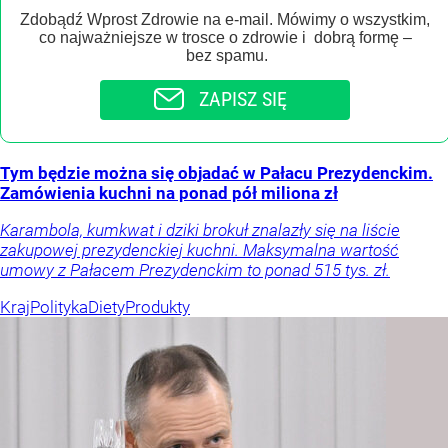
Zdobądź Wprost Zdrowie na e-mail. Mówimy o wszystkim,
co najważniejsze w trosce o zdrowie i dobrą formę –
bez spamu.
ZAPISZ SIĘ
Tym będzie można się objadać w Pałacu Prezydenckim.
Zamówienia kuchni na ponad pół miliona zł
Karambola, kumkwat i dziki brokuł znalazły się na liście
zakupowej prezydenckiej kuchni. Maksymalna wartość
umowy z Pałacem Prezydenckim to ponad 515 tys. zł.
Kraj
Polityka
Diety
Produkty