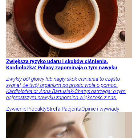
Zwiększa ryzyko udaru i skoków ciśnienia.
Kardiolożka: Polacy zapominają o tym nawyku
Zwykły ból głowy lub nagły skok ciśnienia to często
sygnał, że twój organizm po prostu woła o pomoc.
Kardiolożka dr Anna Bartusiak-Chatys ostrzega: o tym
najprostszym nawyku zapomina większość z nas.
Żywienie
Produkty
Strefa Pacjenta
Opinie i wywiady