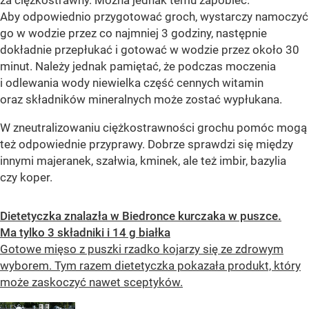
Aby odpowiednio przygotować groch, wystarczy namoczyć
go w wodzie przez co najmniej 3 godziny, następnie
dokładnie przepłukać i gotować w wodzie przez około 30
minut. Należy jednak pamiętać, że podczas moczenia
i odlewania wody niewielka część cennych witamin
oraz składników mineralnych może zostać wypłukana.
W zneutralizowaniu ciężkostrawności grochu pomóc mogą
też odpowiednie przyprawy. Dobrze sprawdzi się między
innymi majeranek, szałwia, kminek, ale też imbir, bazylia
czy koper.
Dietetyczka znalazła w Biedronce kurczaka w puszce.
Ma tylko 3 składniki i 14 g białka
Gotowe mięso z puszki rzadko kojarzy się ze zdrowym
wyborem. Tym razem dietetyczka pokazała produkt, który
może zaskoczyć nawet sceptyków.