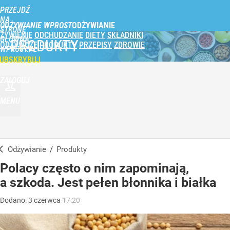
PRZEJDŹ
NA
ODŻYWIANIE WPROST
STRONĘ
ŻYWIENIE
ODCHUDZANIE
DIETY
SKŁADNIKI
GŁÓWNĄ
PRODUKTY
ODŻYWCZE
PRODUKTY
PRZEPISY
ZDROWIE
WPROST.PL
UBSKRYBUJ
ZALOGUJ
MENU
Odżywianie
/
Produkty
Polacy często o nim zapominają,
a szkoda. Jest pełen błonnika i białka
Dodano:
3
czerwca
17:20