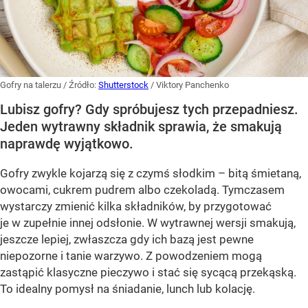
Gofry na talerzu
/ Źródło:
Shutterstock
/
Viktory Panchenko
Lubisz gofry? Gdy spróbujesz tych przepadniesz.
Jeden wytrawny składnik sprawia, że smakują
naprawdę wyjątkowo.
Gofry zwykle kojarzą się z czymś słodkim – bitą śmietaną,
owocami, cukrem pudrem albo czekoladą. Tymczasem
wystarczy zmienić kilka składników, by przygotować
je w zupełnie innej odsłonie. W wytrawnej wersji smakują,
jeszcze lepiej, zwłaszcza gdy ich bazą jest pewne
niepozorne i tanie warzywo. Z powodzeniem mogą
zastąpić klasyczne pieczywo i stać się sycącą przekąską.
To idealny pomysł na śniadanie, lunch lub kolację.