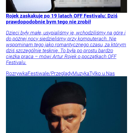
Rojek zaskakuje po 19 latach OFF Festivalu: Dziś
prawdopodobnie bym tego nie zrobił
Dzieci były małe, usypialiśmy je, wchodziliśmy na górę i
do późnej nocy siedzieliśmy przy komputerach. Nie
wspominam tego jako romantycznego czasu, za którym
dziś szczególnie tęsknię. To była po prostu bardzo
ciężka praca – mówi Artur Rojek o początkach OFF
Festivalu.
Rozrywka
Festiwale/Przeglądy
Muzyka
Tylko u Nas