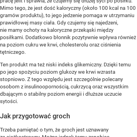
pracę jelit i sprawia, że czujemy się dłużej syci po posiłku.
Mimo tego, że jest dość kaloryczny (około 100 kcal na 100
gramów produktu), to jego jedzenie pomaga w utrzymaniu
prawidłowej masy ciała. Gdy czujemy się najedzeni,
nie mamy ochoty na kaloryczne przekąski między
posiłkami. Dodatkowo błonnik pozytywnie wpływa również
na poziom cukru we krwi, cholesterolu oraz ciśnienia
tętniczego.
Ten produkt ma też niski indeks glikemiczny. Dzięki temu
po jego spożyciu poziom glukozy we krwi wzrasta
stopniowo. Z tego względu jest szczególnie polecany
osobom z insulinoopornością, cukrzycą oraz wszystkim
dbającym o stabilny poziom energii i dłuższe uczucie
sytości.
Jak przygotować groch
Trzeba pamiętać o tym, że groch jest uznawany
za ciężkostrawny. Można jednak temu zapobiec.