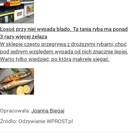
Łosoś przy niej wypada blado. Ta tania ryba ma ponad
3 razy więcej żelaza
W sklepie często przegrywa z droższymi rybami, choć
pod jednym względem wypada od nich znacznie lepiej.
Warto tylko wiedzieć, po którą makrelę sięgać.
Opracowała:
Joanna Biegaj
Źródło:
Odżywianie WPROST.pl