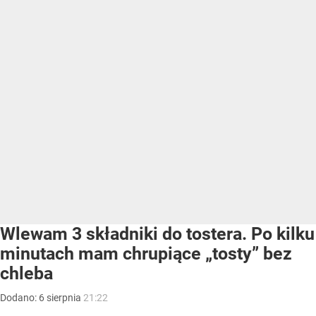
Wlewam 3 składniki do tostera. Po kilku
minutach mam chrupiące „tosty” bez
chleba
Dodano:
6
sierpnia
21:22