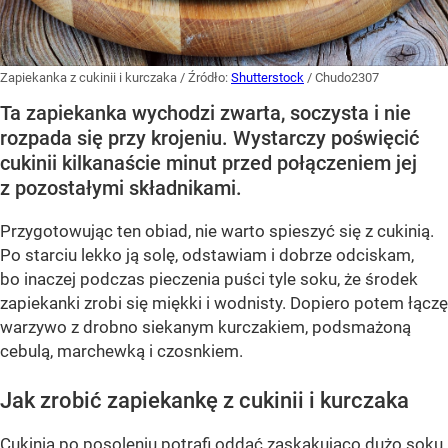
Zapiekanka z cukinii i kurczaka
/ Źródło:
Shutterstock
/
Chudo2307
Ta zapiekanka wychodzi zwarta, soczysta i nie
rozpada się przy krojeniu. Wystarczy poświęcić
cukinii kilkanaście minut przed połączeniem jej
z pozostałymi składnikami.
Przygotowując ten obiad, nie warto spieszyć się z cukinią.
Po starciu lekko ją solę, odstawiam i dobrze odciskam,
bo inaczej podczas pieczenia puści tyle soku, że środek
zapiekanki zrobi się miękki i wodnisty. Dopiero potem łączę
warzywo z drobno siekanym kurczakiem, podsmażoną
cebulą, marchewką i czosnkiem.
Jak zrobić zapiekankę z cukinii i kurczaka
Cukinia po posoleniu potrafi oddać zaskakująco dużo soku,