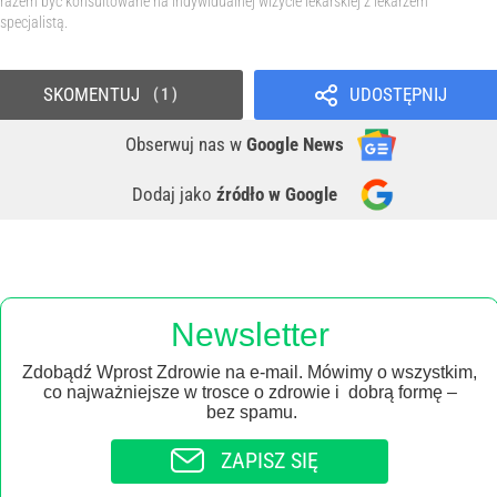
razem być konsultowane na indywidualnej wizycie lekarskiej z lekarzem
specjalistą.
SKOMENTUJ
UDOSTĘPNIJ
1
Obserwuj nas
w
Google News
Dodaj jako
źródło w Google
Newsletter
Zdobądź Wprost Zdrowie na e-mail. Mówimy o wszystkim,
co najważniejsze w trosce o zdrowie i dobrą formę –
bez spamu.
ZAPISZ SIĘ