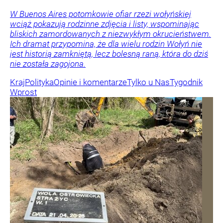
W Buenos Aires potomkowie ofiar rzezi wołyńskiej
wciąż pokazują rodzinne zdjęcia i listy, wspominając
bliskich zamordowanych z niezwykłym okrucieństwem.
Ich dramat przypomina, że dla wielu rodzin Wołyń nie
jest historią zamkniętą, lecz bolesną raną, która do dziś
nie została zagojona.
Kraj
Polityka
Opinie i komentarze
Tylko u Nas
Tygodnik
Wprost