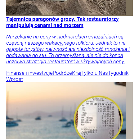
Tajemnica paragonów grozy. Tak restauratorzy
manipulują cenami nad morzem
Narzekanie na ceny w nadmorskich smażalniach są
częścią naszego wakacyjnego folkloru. Jednak to nie
głupota turystów, naiwność ani niezdolność mnożenia i
dodawania do stu. To przemyślana, ale nie do końca
uczciwa strategia restauratorów ukrywających ceny.
Finanse i inwestycje
Podróże
Kraj
Tylko u Nas
Tygodnik
Wprost