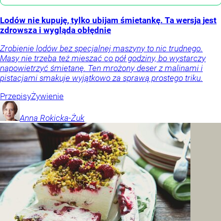
Lodów nie kupuję, tylko ubijam śmietankę. Ta wersja jest
zdrowsza i wygląda obłędnie
Zrobienie lodów bez specjalnej maszyny to nic trudnego.
Masy nie trzeba też mieszać co pół godziny, bo wystarczy
napowietrzyć śmietanę. Ten mrożony deser z malinami i
pistacjami smakuje wyjątkowo za sprawą prostego triku.
Przepisy
Żywienie
Anna
Rokicka-Żuk