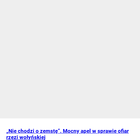
„Nie chodzi o zemstę”. Mocny apel w sprawie ofiar
rzezi wołyńskiej