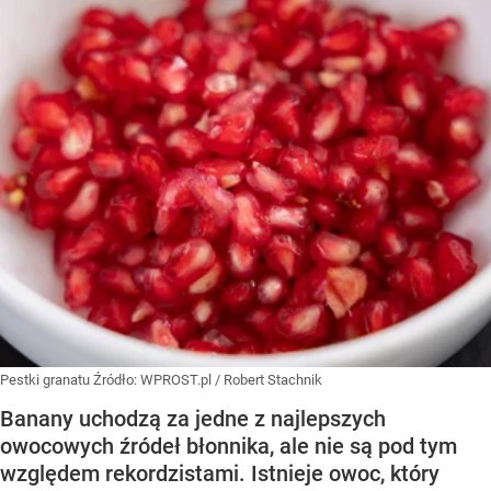
Pestki granatu
Źródło:
WPROST.pl
/
Robert Stachnik
Banany uchodzą za jedne z najlepszych
owocowych źródeł błonnika, ale nie są pod tym
względem rekordzistami. Istnieje owoc, który