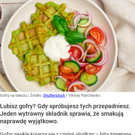
Gofry na talerzu
/ Źródło:
Shutterstock
/
Viktory Panchenko
Lubisz gofry? Gdy spróbujesz tych przepadniesz.
Jeden wytrawny składnik sprawia, że smakują
naprawdę wyjątkowo.
Gofry zwykle kojarzą się z czymś słodkim – bitą śmietaną,