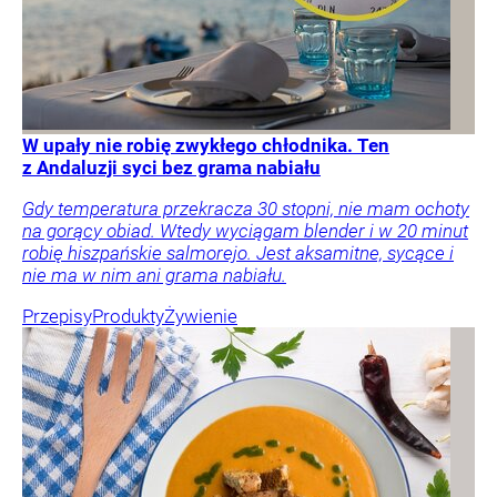
W upały nie robię zwykłego chłodnika. Ten
z Andaluzji syci bez grama nabiału
Gdy temperatura przekracza 30 stopni, nie mam ochoty
na gorący obiad. Wtedy wyciągam blender i w 20 minut
robię hiszpańskie salmorejo. Jest aksamitne, sycące i
nie ma w nim ani grama nabiału.
Przepisy
Produkty
Żywienie