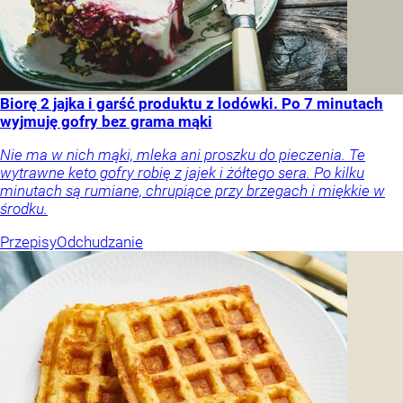
Biorę 2 jajka i garść produktu z lodówki. Po 7 minutach
wyjmuję gofry bez grama mąki
Nie ma w nich mąki, mleka ani proszku do pieczenia. Te
wytrawne keto gofry robię z jajek i żółtego sera. Po kilku
minutach są rumiane, chrupiące przy brzegach i miękkie w
środku.
Przepisy
Odchudzanie