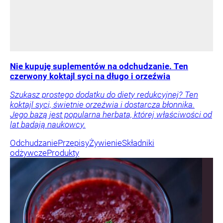
Nie kupuję suplementów na odchudzanie. Ten
czerwony koktajl syci na długo i orzeźwia
Szukasz prostego dodatku do diety redukcyjnej? Ten
koktajl syci, świetnie orzeźwia i dostarcza błonnika.
Jego bazą jest popularna herbata, której właściwości od
lat badają naukowcy.
Odchudzanie
Przepisy
Żywienie
Składniki
odżywcze
Produkty