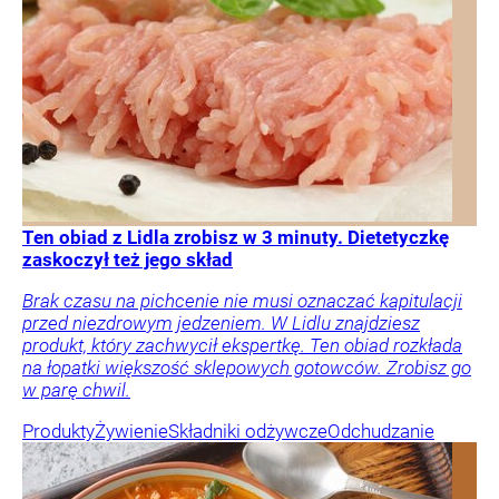
Ten obiad z Lidla zrobisz w 3 minuty. Dietetyczkę
zaskoczył też jego skład
Brak czasu na pichcenie nie musi oznaczać kapitulacji
przed niezdrowym jedzeniem. W Lidlu znajdziesz
produkt, który zachwycił ekspertkę. Ten obiad rozkłada
na łopatki większość sklepowych gotowców. Zrobisz go
w parę chwil.
Produkty
Żywienie
Składniki odżywcze
Odchudzanie