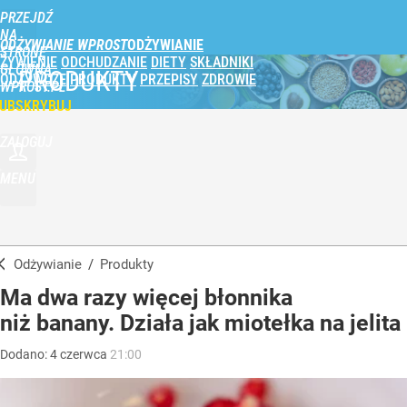
PRZEJDŹ
NA
ODŻYWIANIE WPROST
STRONĘ
ŻYWIENIE
ODCHUDZANIE
DIETY
SKŁADNIKI
GŁÓWNĄ
PRODUKTY
ODŻYWCZE
PRODUKTY
PRZEPISY
ZDROWIE
WPROST.PL
UBSKRYBUJ
ZALOGUJ
MENU
Odżywianie
/
Produkty
Ma dwa razy więcej błonnika
niż banany. Działa jak miotełka na jelita
Dodano:
4
czerwca
21:00