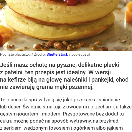
Puchate placuszki
/ Źródło:
Shutterstock
/
JopieJusuf
Jeśli masz ochotę na pyszne, delikatne placki
z patelni, ten przepis jest idealny. W wersji
na kefirze biją na głowę naleśniki i pankejki, choć
nie zawierają grama mąki pszennej.
Te placuszki sprawdzają się jako przekąska, śniadanie
lub deser. Świetnie smakują z owocami i orzechami, a także
gęstym jogurtem i miodem. Przygotowane bez dodatku
cukru można podać na sposób wytrawny, na przykład
z serkiem, wędzonym łososiem i ogórkiem albo jajkiem