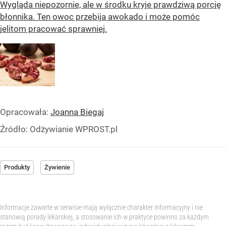
Wygląda niepozornie, ale w środku kryje prawdziwą porcję
błonnika. Ten owoc przebija awokado i może pomóc
jelitom pracować sprawniej.
Opracowała:
Joanna Biegaj
Źródło:
Odżywianie WPROST.pl
Produkty
Żywienie
Informacje zawarte w serwisie mają wyłącznie charakter informacyjny i nie
stanowią porady lekarskiej, a stosowanie ich w praktyce powinno za każdym