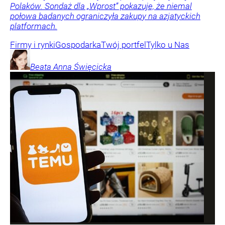
Polaków. Sondaż dla „Wprost” pokazuje, że niemal
połowa badanych ograniczyła zakupy na azjatyckich
platformach.
Firmy i rynki
Gospodarka
Twój portfel
Tylko u Nas
Beata Anna
Święcicka