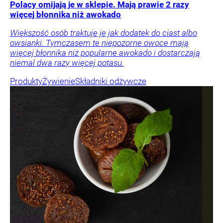
Polacy omijają je w sklepie. Mają prawie 2 razy
więcej błonnika niż awokado
Większość osób traktuje je jak dodatek do ciast albo
owsianki. Tymczasem te niepozorne owoce mają
więcej błonnika niż popularne awokado i dostarczają
niemal dwa razy więcej potasu.
Produkty
Żywienie
Składniki odżywcze