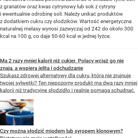
z granatów oraz kwas cytrynowy lub sok z cytryny
i ewentualnie odrobinę soli. Należy unikać produktów
z dodatkiem cukru czy słodzików. Wartość energetyczna
naturalnej melasy wynosi zazwyczaj od 242 do około 300
kcal na 100 g, co daje 50-60 kcal w jednej łyżce.
Ma 2 razy mniej kalorii niż cukier. Polacy wciąż go nie
znają, a wspiera jelita i odchudzanie
Szukasz zdrowej alternatywy dla cukru, która nie zrujnuje
twojej sylwetki? Ten niepozorny produkt ma dwa razy mniej
kalorii niż tradycyjne słodzidło i realnie pomaga schudnąć.
Czy można słodzić miodem lub syropem klonowym?