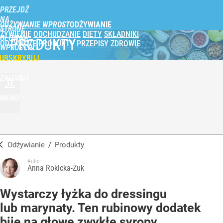
PRZEJDŹ
NA
ODŻYWIANIE WPROST
STRONĘ
ŻYWIENIE
ODCHUDZANIE
DIETY
SKŁADNIKI
GŁÓWNĄ
PRODUKTY
ODŻYWCZE
PRODUKTY
PRZEPISY
ZDROWIE
WPROST.PL
UBSKRYBUJ
ZALOGUJ
MENU
Odżywianie
/
Produkty
Autor:
Anna Rokicka-Żuk
Wystarczy łyżka do dressingu
lub marynaty. Ten rubinowy dodatek
bije na głowę zwykłe syropy