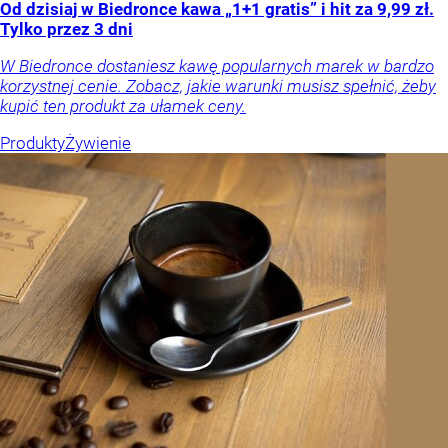
Od dzisiaj w Biedronce kawa „1+1 gratis” i hit za 9,99 zł.
Tylko przez 3 dni
W Biedronce dostaniesz kawę popularnych marek w bardzo
korzystnej cenie. Zobacz, jakie warunki musisz spełnić, żeby
kupić ten produkt za ułamek ceny.
Produkty
Żywienie