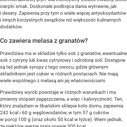
cierpki smak. Doskonale podkręca dania wytrawne, jak
i desery. Zapewnia przy tym o wiele więcej antyoksydantów
i innych korzystnych związków niż większość kulinarnych
dodatków.
Co zawiera melasa z granatów?
Prawdziwa ma w składzie tylko sok z granatów, ewentualne
sok z cytryny lub kwas cytrynowy i odrobinę soli. Dostępne
są też jednak syropy z tego owocu, gdzie głównym
składnikiem jest cukier w różnych postaciach. Nie mają
wiele wspólnego z melasą ani jej właściwościami.
Prawdziwy wyrób powstaje w różnych warunkach i ma
zmienny stopień zagęszczenia, a więc i kaloryczność. Ten,
który znalazłam w libańskim sklepie koło domu, zapewnia
242 kcal i 60 g węglowodanów, w tym 57 g cukrów
w porcji 100 g (oraz około 50 kcal w łyżce). Wiem jednak,
że niektóre wersje mają prawie 300 kcal.