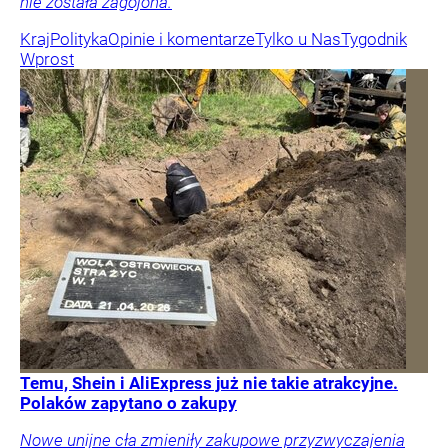
nie została zagojona.
Kraj
Polityka
Opinie i komentarze
Tylko u Nas
Tygodnik
Wprost
Temu, Shein i AliExpress już nie takie atrakcyjne.
Polaków zapytano o zakupy
Nowe unijne cła zmieniły zakupowe przyzwyczajenia