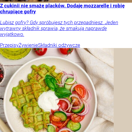
Z cukinii nie smażę placków. Dodaję mozzarellę i robię
chrupiące gofry
Lubisz gofry? Gdy spróbujesz tych przepadniesz. Jeden
wytrawny składnik sprawia, że smakują naprawdę
wyjątkowo.
Przepisy
Żywienie
Składniki odżywcze