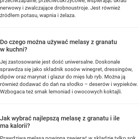
przeciwzapalne, przeciwcukrzycowe, wspierając układ
nerwowy i zwalczające drobnoustroje. Jest również
źródłem potasu, wapnia i żelaza.
Do czego można używać melasy z granatu
w kuchni?
Jej zastosowanie jest dość uniwersalne. Doskonale
sprawdza się jako składnik sosów winegret, dressingów,
dipów oraz marynat i glazur do mięs lub ryb. Można ją
również dodawać do dań na słodko – deserów i wypieków.
Wzbogaca też smak lemoniad i owocowych koktajli.
Jak wybrać najlepszą melasę z granatu i ile
ma kalorii?
Prawdziwa melasa powinna zawierać w składzie tylko sok