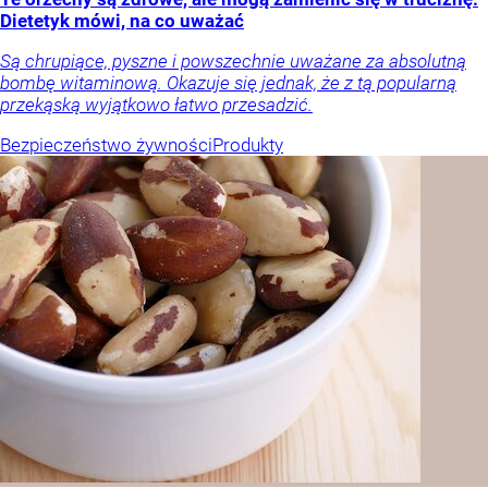
Dietetyk mówi, na co uważać
Są chrupiące, pyszne i powszechnie uważane za absolutną
bombę witaminową. Okazuje się jednak, że z tą popularną
przekąską wyjątkowo łatwo przesadzić.
Bezpieczeństwo żywności
Produkty