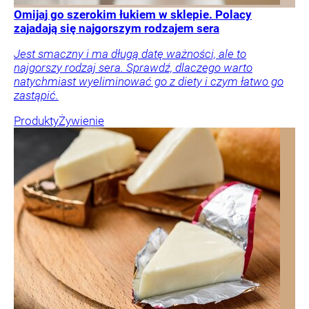
Omijaj go szerokim łukiem w sklepie. Polacy
zajadają się najgorszym rodzajem sera
Jest smaczny i ma długą datę ważności, ale to
najgorszy rodzaj sera. Sprawdź, dlaczego warto
natychmiast wyeliminować go z diety i czym łatwo go
zastąpić.
Produkty
Żywienie