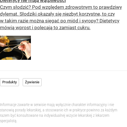
Dietetycy nie mają wątpliwości
Czym słodzić? Pod względem zdrowotnym to prawdziwy
dylemat. Słodziki okazały się niezbyt korzystne, to czy
w takim razie można sięgać po miód i syropy? Dietetycy
mówią wprost i polecają to zamiast cukru.
Produkty
Żywienie
Informacje zawarte w serwisie mają wyłącznie charakter informacyjny i nie
stanowią porady lekarskiej, a stosowanie ich w praktyce powinno za każdym
razem być konsultowane na indywidualnej wizycie lekarskiej z lekarzem
specjalistą.