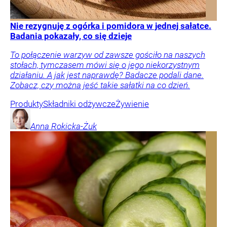
Nie rezygnuję z ogórka i pomidora w jednej sałatce.
Badania pokazały, co się dzieje
To połączenie warzyw od zawsze gościło na naszych
stołach, tymczasem mówi się o jego niekorzystnym
działaniu. A jak jest naprawdę? Badacze podali dane.
Zobacz, czy można jeść takie sałatki na co dzień.
Produkty
Składniki odżywcze
Żywienie
Anna
Rokicka-Żuk