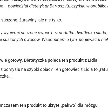
e – powiedział dietetyk dr Bartosz Kulczyński w opublik
suszonej żurawiny, ale nie tylko.
by wybierać suszone owoce bez dodatku dwutlenku siarki
 suszonych owoców. Wspominam o tym, ponieważ u niektó
wie gotowy. Dietetyczka poleca ten produkt z Lidla
z pomysłu na szybki obiad? Ten gotowiec z Lidla to „rat
yczka.
ymczasem ten produkt to ukryte „paliwo” dla mózgu