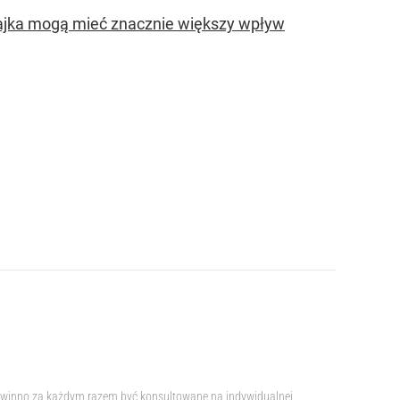
 jajka mogą mieć znacznie większy wpływ
e powinno za każdym razem być konsultowane na indywidualnej