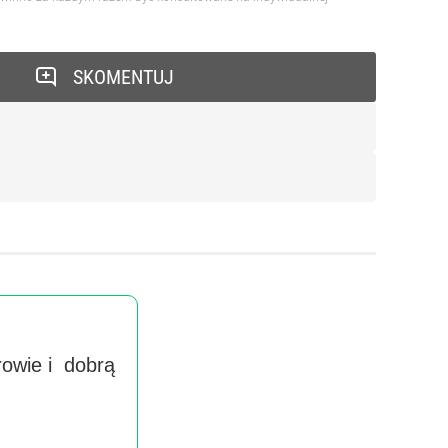
SKOMENTUJ
rowie i dobrą
Wyra
handlow