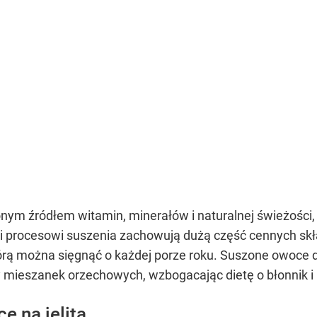
ym źródłem witamin, minerałów i naturalnej świeżości, 
ki procesowi suszenia zachowują dużą część cennych sk
órą można sięgnąć o każdej porze roku. Suszone owoce 
y mieszanek orzechowych, wzbogacając dietę o błonnik i 
e na jelita