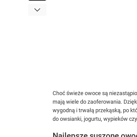
Choć świeże owoce są niezastąpion
mają wiele do zaoferowania. Dzię
wygodną i trwałą przekąską, po kt
do owsianki, jogurtu, wypieków cz
Najlepsze suszone owoc