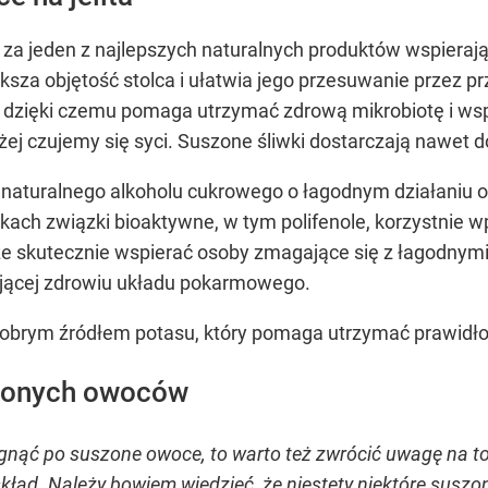
 za jeden z najlepszych naturalnych produktów wspierają
ksza objętość stolca i ułatwia jego przesuwanie przez
ch, dzięki czemu pomaga utrzymać zdrową mikrobiotę i 
ej czujemy się syci. Suszone śliwki dostarczają nawet do
– naturalnego alkoholu cukrowego o łagodnym działani
ach związki bioaktywne, w tym polifenole, korzystnie wp
 skutecznie wspierać osoby zmagające się z łagodnymi 
ającej zdrowiu układu pokarmowego.
dobrym źródłem potasu, który pomaga utrzymać prawidłow
szonych owoców
ęgnąć po suszone owoce, to warto też zwrócić uwagę na to
skład. Należy bowiem wiedzieć, że niestety niektóre sus