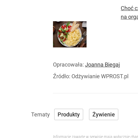
Choć c
na org
Opracowała:
Joanna Biegaj
Źródło:
Odżywianie WPROST.pl
Produkty
Żywienie
Informacje zawarte w serwisie mają wyłącznie char