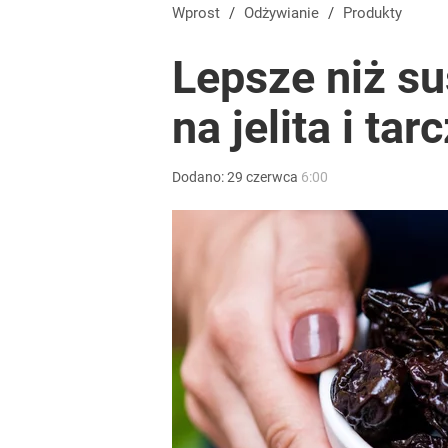
Wprost
/
Odżywianie
/
Produkty
Lepsze niż su
na jelita i tar
Dodano:
29
czerwca
6:00