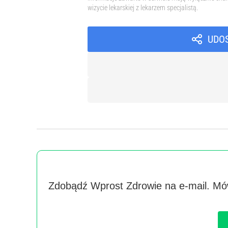
wizycie lekarskiej z lekarzem specjalistą.
UDO
Zdobądź Wprost Zdrowie na e-mail. Mów