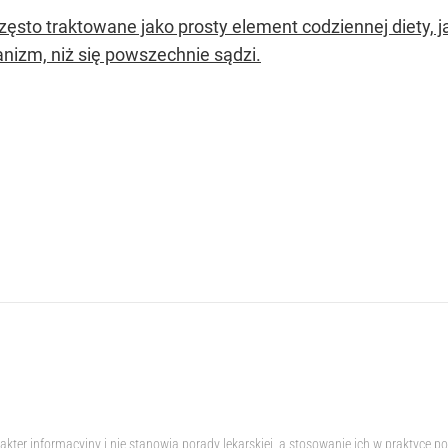
zęsto traktowane jako prosty element codziennej diety,
anizm, niż się powszechnie sądzi.
akter informacyjny i nie stanowią porady lekarskiej, a stosowanie ich w praktyc