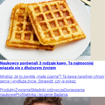
Naukowcy porównali 3 rodzaje kawy. Ta najmocniej
wiązała się z dłuższym życiem
Myślisz, że to zwykła „mała czarna”? Ta kawa najsilniej chroni
serce i wydłuża życie. Sprawdź, czy ją pijesz.
Produkty
Żywienie
Składniki odżywcze
Doniesienia
naukowe
Profilaktyka i leczenie
Badania