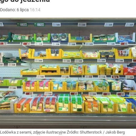
Dodano:
6
lipca
16:14
Lodówka z serami, zdjęcie ilustracyjne
Źródło:
Shutterstock
/
Jakob Berg