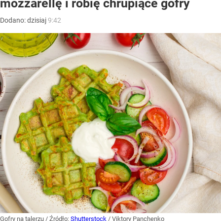
mozzarellę i robię chrupiące gofry
Dodano:
dzisiaj
9:42
Gofry na talerzu
/ Źródło:
Shutterstock
/
Viktory Panchenko