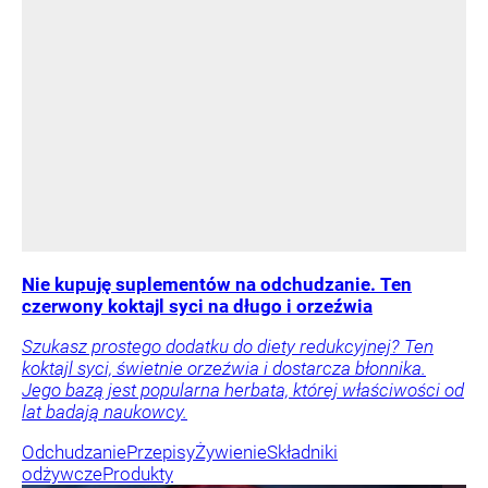
Nie kupuję suplementów na odchudzanie. Ten
czerwony koktajl syci na długo i orzeźwia
Szukasz prostego dodatku do diety redukcyjnej? Ten
koktajl syci, świetnie orzeźwia i dostarcza błonnika.
Jego bazą jest popularna herbata, której właściwości od
lat badają naukowcy.
Odchudzanie
Przepisy
Żywienie
Składniki
odżywcze
Produkty