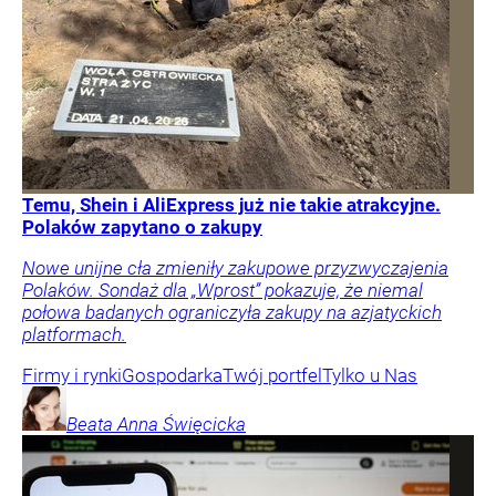
Temu, Shein i AliExpress już nie takie atrakcyjne.
Polaków zapytano o zakupy
Nowe unijne cła zmieniły zakupowe przyzwyczajenia
Polaków. Sondaż dla „Wprost” pokazuje, że niemal
połowa badanych ograniczyła zakupy na azjatyckich
platformach.
Firmy i rynki
Gospodarka
Twój portfel
Tylko u Nas
Beata Anna
Święcicka