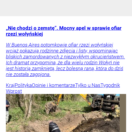
„Nie chodzi o zemstę”. Mocny apel w sprawie ofiar
rzezi wołyńskiej
W Buenos Aires potomkowie ofiar rzezi wołyńskiej
wciąż pokazują rodzinne zdjęcia i listy, wspominając
bliskich zamordowanych z niezwykłym okrucieństwem.
Ich dramat przypomina, że dla wielu rodzin Wołyń nie
jest historią zamkniętą, lecz bolesną raną, która do dziś
nie została zagojona.
Kraj
Polityka
Opinie i komentarze
Tylko u Nas
Tygodnik
Wprost