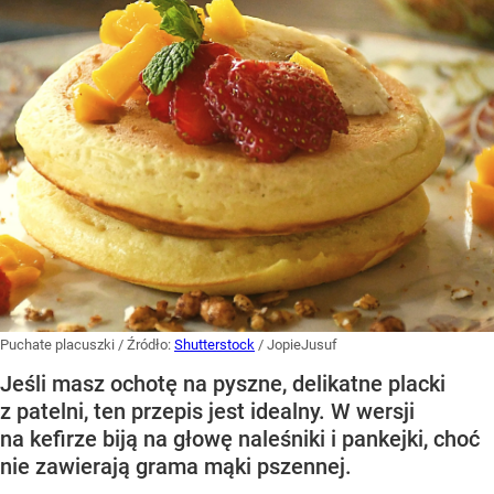
Puchate placuszki
/ Źródło:
Shutterstock
/
JopieJusuf
Jeśli masz ochotę na pyszne, delikatne placki
z patelni, ten przepis jest idealny. W wersji
na kefirze biją na głowę naleśniki i pankejki, choć
nie zawierają grama mąki pszennej.