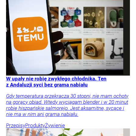
W upały nie robię zwykłego chłodnika. Ten
z Andaluzji syci bez grama nabiału
Gdy temperatura przekracza 30 stopni, nie mam ochoty
na gorący obiad. Wtedy wyciągam blender i w 20 minut
robię hiszpańskie salmorejo. Jest aksamitne, sycące i
nie ma w nim ani grama nabiału.
Przepisy
Produkty
Żywienie