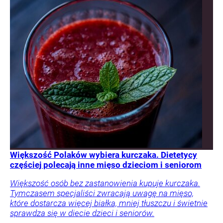
Większość Polaków wybiera kurczaka. Dietetycy
częściej polecają inne mięso dzieciom i seniorom
Większość osób bez zastanowienia kupuje kurczaka.
Tymczasem specjaliści zwracają uwagę na mięso,
które dostarcza więcej białka, mniej tłuszczu i świetnie
sprawdza się w diecie dzieci i seniorów.