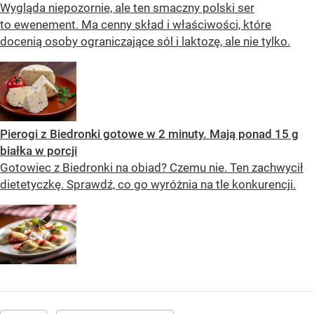
Wygląda niepozornie, ale ten smaczny polski ser
to ewenement. Ma cenny skład i właściwości, które
docenią osoby ograniczające sól i laktozę, ale nie tylko.
Pierogi z Biedronki gotowe w 2 minuty. Mają ponad 15 g
białka w porcji
Gotowiec z Biedronki na obiad? Czemu nie. Ten zachwycił
dietetyczkę. Sprawdź, co go wyróżnia na tle konkurencji.