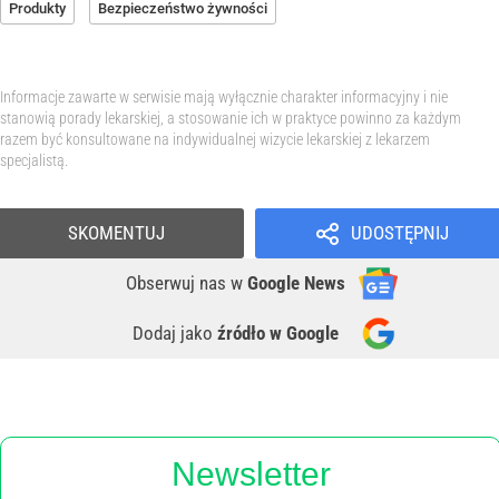
Produkty
Bezpieczeństwo żywności
Informacje zawarte w serwisie mają wyłącznie charakter informacyjny i nie
stanowią porady lekarskiej, a stosowanie ich w praktyce powinno za każdym
razem być konsultowane na indywidualnej wizycie lekarskiej z lekarzem
specjalistą.
SKOMENTUJ
UDOSTĘPNIJ
Obserwuj nas
w
Google News
Dodaj jako
źródło w Google
Newsletter