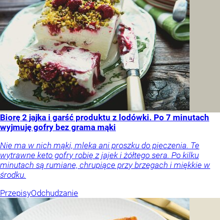
Biorę 2 jajka i garść produktu z lodówki. Po 7 minutach
wyjmuję gofry bez grama mąki
Nie ma w nich mąki, mleka ani proszku do pieczenia. Te
wytrawne keto gofry robię z jajek i żółtego sera. Po kilku
minutach są rumiane, chrupiące przy brzegach i miękkie w
środku.
Przepisy
Odchudzanie