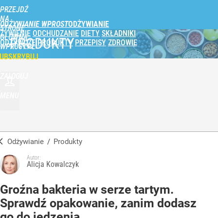
PRZEJDŹ
NA
ODŻYWIANIE WPROST
STRONĘ
ŻYWIENIE
ODCHUDZANIE
DIETY
SKŁADNIKI
GŁÓWNĄ
PRODUKTY
ODŻYWCZE
PRODUKTY
PRZEPISY
ZDROWIE
WPROST.PL
UBSKRYBUJ
ZALOGUJ
MENU
Odżywianie
/
Produkty
Autor:
Alicja Kowalczyk
Groźna bakteria w serze tartym.
Sprawdź opakowanie, zanim dodasz
go do jedzenia