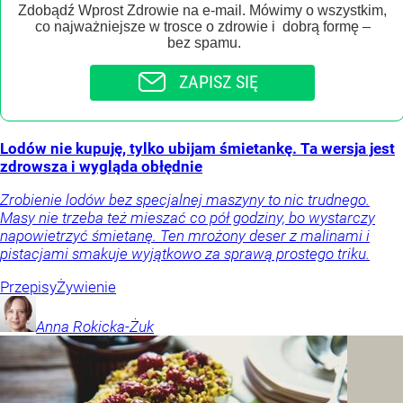
Zdobądź Wprost Zdrowie na e-mail. Mówimy o wszystkim,
co najważniejsze w trosce o zdrowie i dobrą formę –
bez spamu.
ZAPISZ SIĘ
Lodów nie kupuję, tylko ubijam śmietankę. Ta wersja jest
zdrowsza i wygląda obłędnie
Zrobienie lodów bez specjalnej maszyny to nic trudnego.
Masy nie trzeba też mieszać co pół godziny, bo wystarczy
napowietrzyć śmietanę. Ten mrożony deser z malinami i
pistacjami smakuje wyjątkowo za sprawą prostego triku.
Przepisy
Żywienie
Anna
Rokicka-Żuk