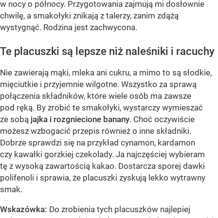
w nocy o północy. Przygotowania zajmują mi dosłownie
chwilę, a smakołyki znikają z talerzy, zanim zdążą
wystygnąć. Rodzina jest zachwycona.
Te placuszki są lepsze niż naleśniki i racuchy
Nie zawierają mąki, mleka ani cukru, a mimo to są słodkie,
mięciutkie i przyjemnie wilgotne. Wszystko za sprawą
połączenia składników, które wiele osób ma zawsze
pod ręką. By zrobić te smakołyki, wystarczy wymieszać
ze sobą
jajka i rozgniecione banany
. Choć oczywiście
możesz wzbogacić przepis również o inne składniki.
Dobrze sprawdzi się na przykład cynamon, kardamon
czy kawałki gorzkiej czekolady. Ja najczęściej wybieram
tę z wysoką zawartością kakao. Dostarcza sporej dawki
polifenoli i sprawia, że placuszki zyskują lekko wytrawny
smak.
Wskazówka:
Do zrobienia tych placuszków najlepiej