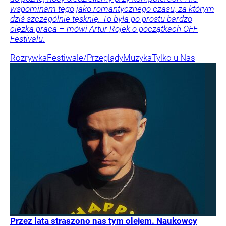
wspominam tego jako romantycznego czasu, za którym
dziś szczególnie tęsknię. To była po prostu bardzo
ciężka praca – mówi Artur Rojek o początkach OFF
Festivalu.
Rozrywka
Festiwale/Przeglądy
Muzyka
Tylko u Nas
Przez lata straszono nas tym olejem. Naukowcy