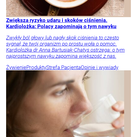
Zwiększa ryzyko udaru i skoków ciśnienia.
Kardiolożka: Polacy zapominają o tym nawyku
Zwykły ból głowy lub nagły skok ciśnienia to często
sygnał, że twój organizm po prostu woła o pomoc.
Kardiolożka dr Anna Bartusiak-Chatys ostrzega: o tym
najprostszym nawyku zapomina większość z nas.
Żywienie
Produkty
Strefa Pacjenta
Opinie i wywiady