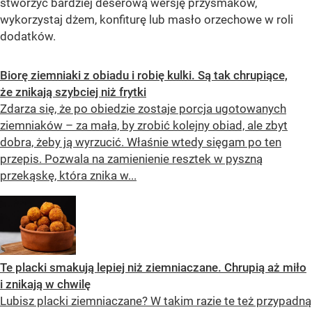
stworzyć bardziej deserową wersję przysmaków,
wykorzystaj dżem, konfiturę lub masło orzechowe w roli
dodatków.
Biorę ziemniaki z obiadu i robię kulki. Są tak chrupiące,
że znikają szybciej niż frytki
Zdarza się, że po obiedzie zostaje porcja ugotowanych
ziemniaków – za mała, by zrobić kolejny obiad, ale zbyt
dobra, żeby ją wyrzucić. Właśnie wtedy sięgam po ten
przepis. Pozwala na zamienienie resztek w pyszną
przekąskę, która znika w...
Te placki smakują lepiej niż ziemniaczane. Chrupią aż miło
i znikają w chwilę
Lubisz placki ziemniaczane? W takim razie te też przypadną