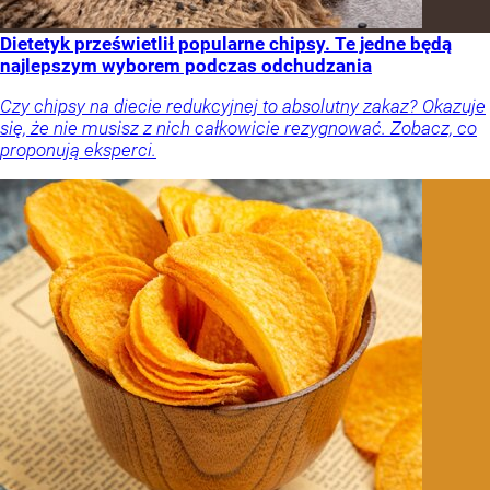
Dietetyk prześwietlił popularne chipsy. Te jedne będą
najlepszym wyborem podczas odchudzania
Czy chipsy na diecie redukcyjnej to absolutny zakaz? Okazuje
się, że nie musisz z nich całkowicie rezygnować. Zobacz, co
proponują eksperci.