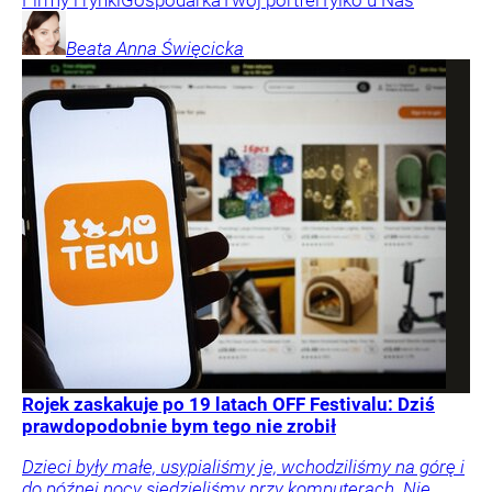
Firmy i rynki
Gospodarka
Twój portfel
Tylko u Nas
Beata Anna
Święcicka
Rojek zaskakuje po 19 latach OFF Festivalu: Dziś
prawdopodobnie bym tego nie zrobił
Dzieci były małe, usypialiśmy je, wchodziliśmy na górę i
do późnej nocy siedzieliśmy przy komputerach. Nie