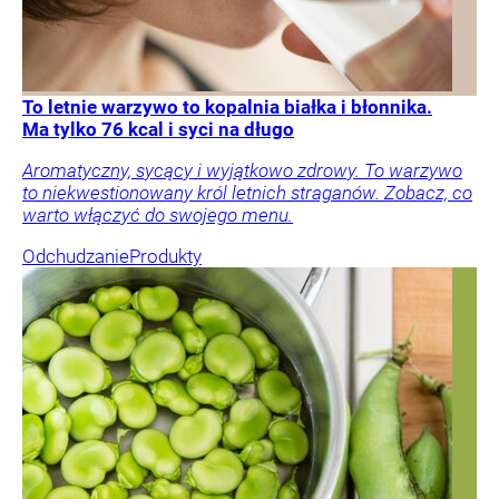
To letnie warzywo to kopalnia białka i błonnika.
Ma tylko 76 kcal i syci na długo
Aromatyczny, sycący i wyjątkowo zdrowy. To warzywo
to niekwestionowany król letnich straganów. Zobacz, co
warto włączyć do swojego menu.
Odchudzanie
Produkty