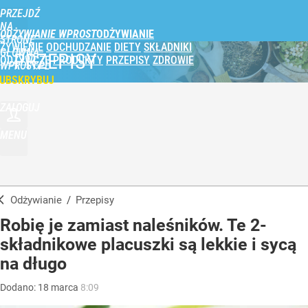
PRZEJDŹ
NA
ODŻYWIANIE WPROST
STRONĘ
ŻYWIENIE
ODCHUDZANIE
DIETY
SKŁADNIKI
GŁÓWNĄ
PRZEPISY
ODŻYWCZE
PRODUKTY
PRZEPISY
ZDROWIE
WPROST.PL
UBSKRYBUJ
ZALOGUJ
MENU
Odżywianie
/
Przepisy
Robię je zamiast naleśników. Te 2-
składnikowe placuszki są lekkie i sycą
na długo
Dodano:
18
marca
8:09