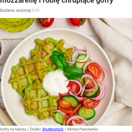
mozzarellę i robię chrupiące gofry
Dodano:
wczoraj
9:42
Gofry na talerzu
/ Źródło:
Shutterstock
/
Viktory Panchenko