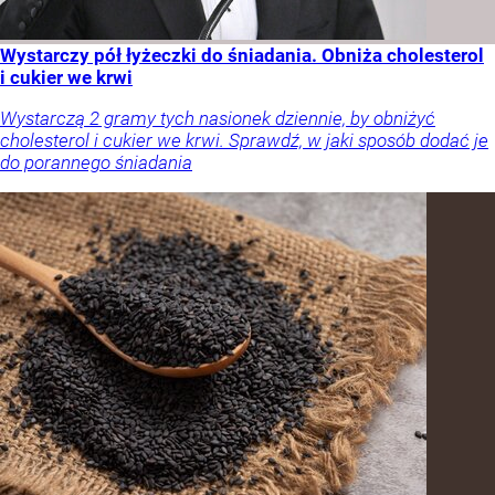
Wystarczy pół łyżeczki do śniadania. Obniża cholesterol
i cukier we krwi
Wystarczą 2 gramy tych nasionek dziennie, by obniżyć
cholesterol i cukier we krwi. Sprawdź, w jaki sposób dodać je
do porannego śniadania