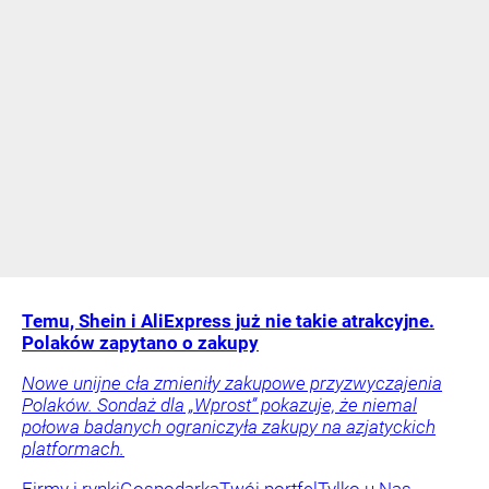
Temu, Shein i AliExpress już nie takie atrakcyjne.
Polaków zapytano o zakupy
Nowe unijne cła zmieniły zakupowe przyzwyczajenia
Polaków. Sondaż dla „Wprost” pokazuje, że niemal
połowa badanych ograniczyła zakupy na azjatyckich
platformach.