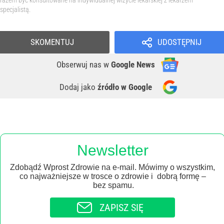
razem być konsultowane na indywidualnej wizycie lekarskiej z lekarzem
specjalistą.
SKOMENTUJ
UDOSTĘPNIJ
Obserwuj nas
w
Google News
Dodaj jako
źródło w Google
Newsletter
Zdobądź Wprost Zdrowie na e-mail. Mówimy o wszystkim,
co najważniejsze w trosce o zdrowie i dobrą formę –
bez spamu.
ZAPISZ SIĘ