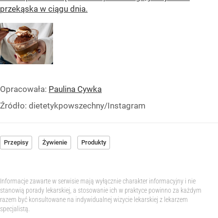
przekąska w ciągu dnia.
Opracowała:
Paulina Cywka
Źródło:
dietetykpowszechny/Instagram
Przepisy
Żywienie
Produkty
Informacje zawarte w serwisie mają wyłącznie charakter informacyjny i nie
stanowią porady lekarskiej, a stosowanie ich w praktyce powinno za każdym
razem być konsultowane na indywidualnej wizycie lekarskiej z lekarzem
specjalistą.