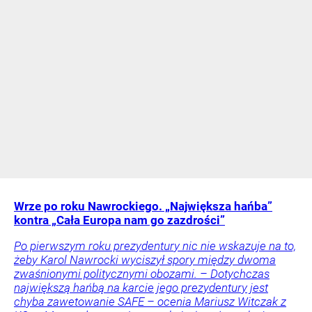
Wrze po roku Nawrockiego. „Największa hańba”
kontra „Cała Europa nam go zazdrości”
Po pierwszym roku prezydentury nic nie wskazuje na to,
żeby Karol Nawrocki wyciszył spory między dwoma
zwaśnionymi politycznymi obozami. – Dotychczas
największą hańbą na karcie jego prezydentury jest
chyba zawetowanie SAFE – ocenia Mariusz Witczak z