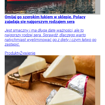
Omijaj go szerokim łukiem w sklepie. Polacy
zajadają się najgorszym rodzajem sera
Jest smaczny i ma długą datę ważności, ale to
najgorszy rodzaj sera. Sprawdź, dlaczego warto
natychmiast wyeliminować go z diety i czym łatwo go
zastąpić.
Produkty
Żywienie