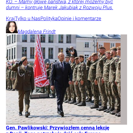
KO. – Mamy głowę państwa, z której możemy być
dumni – kontruje Marek Jakubiak z Rozwoju Plus.
Kraj
Tylko u Nas
Polityka
Opinie i komentarze
Magdalena
Frindt
Gen. Pawlikowski: Przywiozłem cenną lekcję