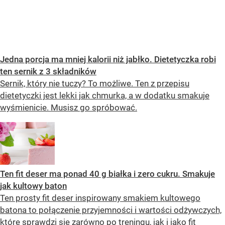
OCEŃ PRZEPIS
Jedna porcja ma mniej kalorii niż jabłko. Dietetyczka robi
ten sernik z 3 składników
Sernik, który nie tuczy? To możliwe. Ten z przepisu
dietetyczki jest lekki jak chmurka, a w dodatku smakuje
wyśmienicie. Musisz go spróbować.
Ten fit deser ma ponad 40 g białka i zero cukru. Smakuje
jak kultowy baton
Ten prosty fit deser inspirowany smakiem kultowego
batona to połączenie przyjemności i wartości odżywczych,
które sprawdzi się zarówno po treningu, jak i jako fit