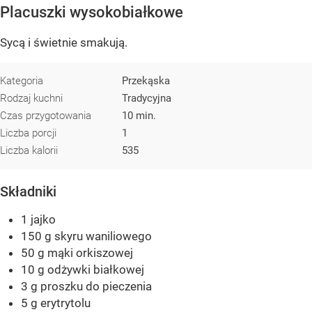
Placuszki wysokobiałkowe
Sycą i świetnie smakują.
Kategoria
Przekąska
Rodzaj kuchni
Tradycyjna
Czas przygotowania
10 min.
Liczba porcji
1
Liczba kalorii
535
Składniki
1 jajko
150 g skyru waniliowego
50 g mąki orkiszowej
10 g odżywki białkowej
3 g proszku do pieczenia
5 g erytrytolu