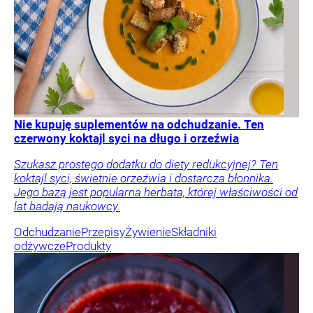
Nie kupuję suplementów na odchudzanie. Ten
czerwony koktajl syci na długo i orzeźwia
Szukasz prostego dodatku do diety redukcyjnej? Ten
koktajl syci, świetnie orzeźwia i dostarcza błonnika.
Jego bazą jest popularna herbata, której właściwości od
lat badają naukowcy.
Odchudzanie
Przepisy
Żywienie
Składniki
odżywcze
Produkty