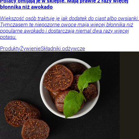
Polacy omijają je w sklepie. Mają prawie 2 razy więcej
błonnika niż awokado
Większość osób traktuje je jak dodatek do ciast albo owsianki.
Tymczasem te niepozorne owoce mają więcej błonnika niż
popularne awokado i dostarczają niemal dwa razy więcej
potasu.
Produkty
Żywienie
Składniki odżywcze