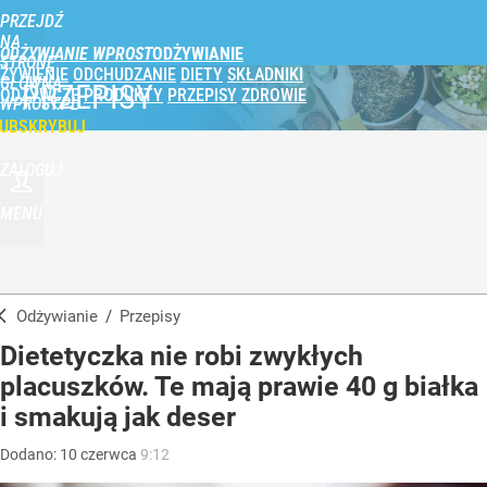
PRZEJDŹ
NA
ODŻYWIANIE WPROST
STRONĘ
ŻYWIENIE
ODCHUDZANIE
DIETY
SKŁADNIKI
GŁÓWNĄ
PRZEPISY
ODŻYWCZE
PRODUKTY
PRZEPISY
ZDROWIE
WPROST.PL
UBSKRYBUJ
ZALOGUJ
MENU
Odżywianie
/
Przepisy
Dietetyczka nie robi zwykłych
placuszków. Te mają prawie 40 g białka
i smakują jak deser
Dodano:
10
czerwca
9:12