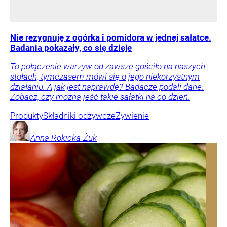
Nie rezygnuję z ogórka i pomidora w jednej sałatce.
Badania pokazały, co się dzieje
To połączenie warzyw od zawsze gościło na naszych
stołach, tymczasem mówi się o jego niekorzystnym
działaniu. A jak jest naprawdę? Badacze podali dane.
Zobacz, czy można jeść takie sałatki na co dzień.
Produkty
Składniki odżywcze
Żywienie
Anna
Rokicka-Żuk