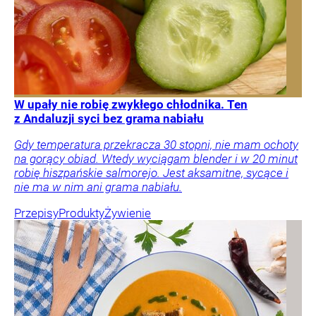
W upały nie robię zwykłego chłodnika. Ten
z Andaluzji syci bez grama nabiału
Gdy temperatura przekracza 30 stopni, nie mam ochoty
na gorący obiad. Wtedy wyciągam blender i w 20 minut
robię hiszpańskie salmorejo. Jest aksamitne, sycące i
nie ma w nim ani grama nabiału.
Przepisy
Produkty
Żywienie