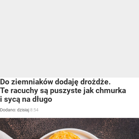
Do ziemniaków dodaję drożdże.
Te racuchy są puszyste jak chmurka
i sycą na długo
Dodano:
dzisiaj
8:54