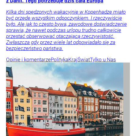
z Danii. Tego potrzebuje dziś cała Europa
Kilka dni spędzonych wakacyjnie w Kopenhadze miało
być przede wszystkim odpoczynkiem. I rzeczywiście
było. Ale jak to często bywa, zawodowe doświadczenie
sprawia, że nawet podczas urlopu trudno całkowicie
przestać obserwować otaczającą rzeczywistość.
Zwłaszcza gdy przez wiele lat odpowiadało się za
bezpieczeństwo państwa.
Opinie i komentarze
Polityka
Kraj
Świat
Tylko u Nas