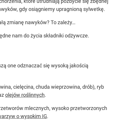
chorzenia, które utrudniają pozbycie się zbędnej
 nawyków, gdy osiągniemy upragnioną sylwetkę.
tałą zmianę nawyków? To zależy…
zbędne nam do życia składniki odżywcze.
zą one odznaczać się wysoką jakością
ina, cielęcina, chuda wieprzowina, drób), ryb
raz
olejów roślinnych
.
h przetworów mlecznych, wysoko przetworzonych
warzyw o wysokim IG
.