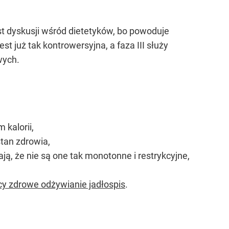
jest dyskusji wśród dietetyków, bo powoduje
st już tak kontrowersyjna, a faza III służy
wych.
kalorii,
tan zdrowia,
ją, że nie są one tak monotonne i restrykcyjne,
y zdrowe odżywianie jadłospis
.