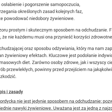
słabienie i pogorszenie samopoczucia,
zegania określonych zasad kolejnych faz,
e powodować niedobory żywieniowe.
zoru prostym i skutecznym sposobem na odchudzanie. Fa
, że nie każdemu musi ona przynieść korzyści zdrowotne
chudzającej oraz sposobu odżywiania, który ma nam zape
n żywieniowy efektach. Kluczowe jest podołanie indyw
asowych diet. Zarówno osoby zdrowe, jak i wszyscy cier
rób przewlekłych, powinny przed przejściem na jakąkol
szkodzić.
pis i zasady
nordycka nie jest jedynie sposobem na odchudzanie; pozw
ednie nawyki żywieniowe. Uważana jest za jedną z najzd