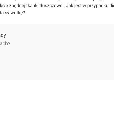
dukcję zbędnej tkanki tłuszczowej. Jak jest w przypadku
łą sylwetkę?
ady
each?