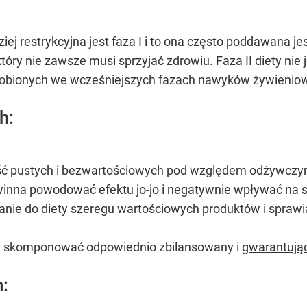
dziej restrykcyjna jest faza I i to ona często poddawana 
óry nie zawsze musi sprzyjać zdrowiu. Faza II diety nie je
robionych we wcześniejszych fazach nawyków żywienio
h:
ość pustych i bezwartościowych pod względem odżywczym 
inna powodować efektu jo-jo i negatywnie wpływać na s
dzanie do diety szeregu wartościowych produktów i sprawia
a skomponować odpowiednio zbilansowany i
gwarantując
: