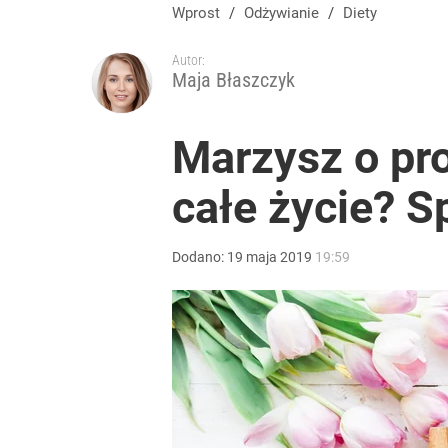
Wprost
/
Odżywianie
/
Diety
Autor:
Maja Błaszczyk
Marzysz o pro
całe życie? S
Dodano:
19
maja
2019
19:59