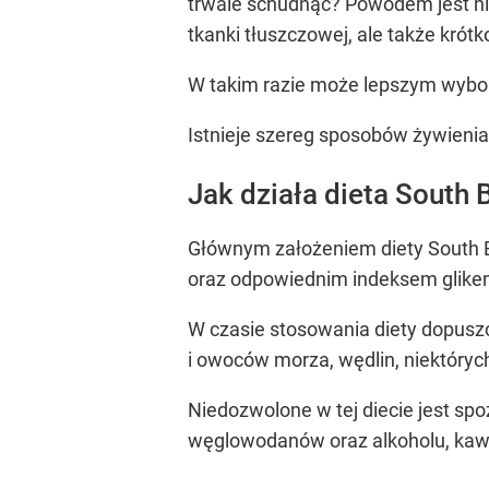
trwale schudnąć? Powodem jest nie 
tkanki tłuszczowej, ale także kró
W takim razie może lepszym wybo
Istnieje szereg sposobów żywienia
Jak działa dieta South
Głównym założeniem diety South 
oraz odpowiednim indeksem glike
W czasie stosowania diety dopuszcz
i owoców morza, wędlin, niektórych
Niedozwolone w tej diecie jest s
węglowodanów oraz alkoholu, kawy,