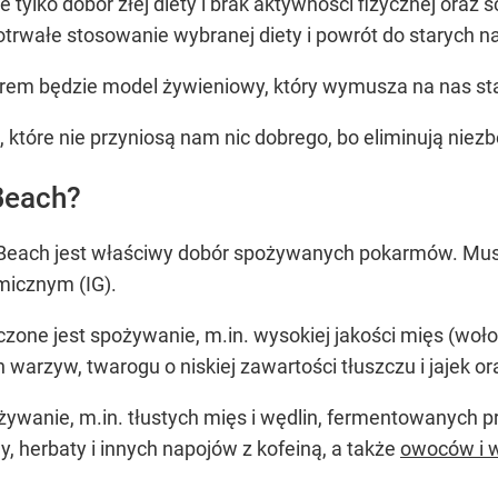
tylko dobór złej diety i brak aktywności fizycznej oraz s
tkotrwałe stosowanie wybranej diety i powrót do starych
rem będzie model żywieniowy, który wymusza na nas s
, które nie przyniosą nam nic dobrego, bo eliminują nie
 Beach?
Beach jest właściwy dobór spożywanych pokarmów. Mus
micznym (IG).
one jest spożywanie, m.in. wysokiej jakości mięs (wołow
 warzyw, twarogu o niskiej zawartości tłuszczu i jajek o
pożywanie, m.in. tłustych mięs i wędlin, fermentowanyc
 herbaty i innych napojów z kofeiną, a także
owoców i 