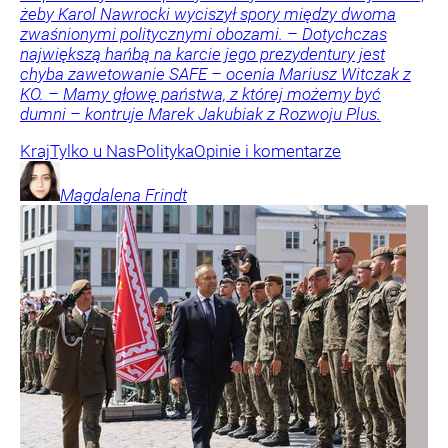
żeby Karol Nawrocki wyciszył spory między dwoma
zwaśnionymi politycznymi obozami. – Dotychczas
największą hańbą na karcie jego prezydentury jest
chyba zawetowanie SAFE – ocenia Mariusz Witczak z
KO. – Mamy głowę państwa, z której możemy być
dumni – kontruje Marek Jakubiak z Rozwoju Plus.
Kraj
Tylko u Nas
Polityka
Opinie i komentarze
Magdalena
Frindt