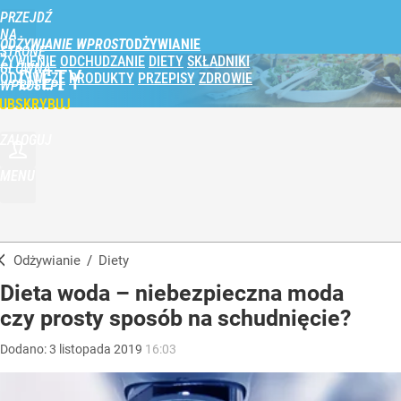
PRZEJDŹ
NA
ODŻYWIANIE WPROST
STRONĘ
ŻYWIENIE
ODCHUDZANIE
DIETY
SKŁADNIKI
GŁÓWNĄ
DIETY
ODŻYWCZE
PRODUKTY
PRZEPISY
ZDROWIE
WPROST.PL
UBSKRYBUJ
ZALOGUJ
MENU
Odżywianie
/
Diety
Dieta woda – niebezpieczna moda
czy prosty sposób na schudnięcie?
Dodano:
3
listopada
2019
16:03