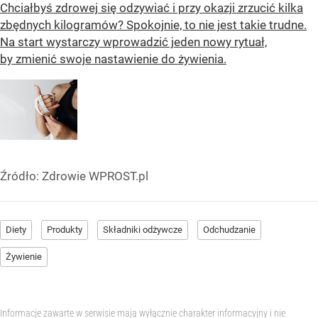
Chciałbyś zdrowej się odzywiać i przy okazji zrzucić kilka
zbędnych kilogramów? Spokojnie, to nie jest takie trudne.
Na start wystarczy wprowadzić jeden nowy rytuał,
by zmienić swoje nastawienie do żywienia.
Źródło:
Zdrowie WPROST.pl
Diety
Produkty
Składniki odżywcze
Odchudzanie
Żywienie
Informacje zawarte w serwisie mają wyłącznie charakter informacyjny i nie