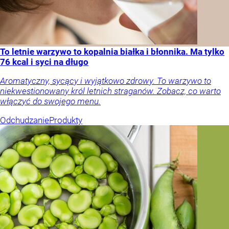
To letnie warzywo to kopalnia białka i błonnika. Ma tylko
76 kcal i syci na długo
Aromatyczny, sycący i wyjątkowo zdrowy. To warzywo to
niekwestionowany król letnich straganów. Zobacz, co warto
włączyć do swojego menu.
Odchudzanie
Produkty