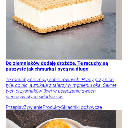
Do ziemniaków dodaję drożdże. Te racuchy są
puszyste jak chmurka i sycą na długo
Te racuchy nie mają sobie równych. Pracy przy nich
tyle, co nic, a znikają z talerzy w mgnieniu oka. Sekret
tych przysmaków tkwi w połączeniu dwóch
nieoczywistych składników.
Przepisy
Żywienie
Produkty
Składniki odżywcze