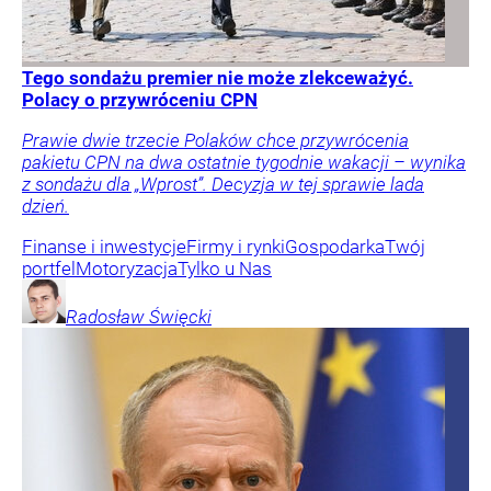
Tego sondażu premier nie może zlekceważyć.
Polacy o przywróceniu CPN
Prawie dwie trzecie Polaków chce przywrócenia
pakietu CPN na dwa ostatnie tygodnie wakacji – wynika
z sondażu dla „Wprost”. Decyzja w tej sprawie lada
dzień.
Finanse i inwestycje
Firmy i rynki
Gospodarka
Twój
portfel
Motoryzacja
Tylko u Nas
Radosław
Święcki