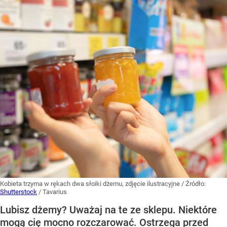
Kobieta trzyma w rękach dwa słoiki dżemu, zdjęcie ilustracyjne
/ Źródło:
Shutterstock
/
Tavarius
Lubisz dżemy? Uważaj na te ze sklepu. Niektóre
mogą cię mocno rozczarować. Ostrzega przed