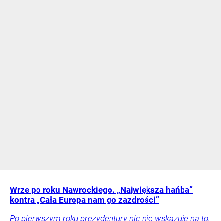
Wrze po roku Nawrockiego. „Największa hańba”
kontra „Cała Europa nam go zazdrości”
Po pierwszym roku prezydentury nic nie wskazuje na to,