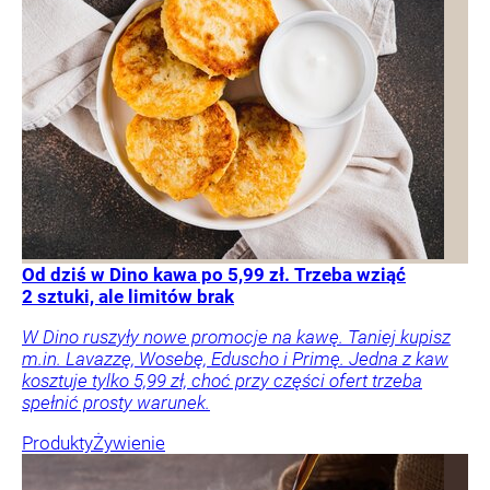
Od dziś w Dino kawa po 5,99 zł. Trzeba wziąć
2 sztuki, ale limitów brak
W Dino ruszyły nowe promocje na kawę. Taniej kupisz
m.in. Lavazzę, Wosebę, Eduscho i Primę. Jedna z kaw
kosztuje tylko 5,99 zł, choć przy części ofert trzeba
spełnić prosty warunek.
Produkty
Żywienie