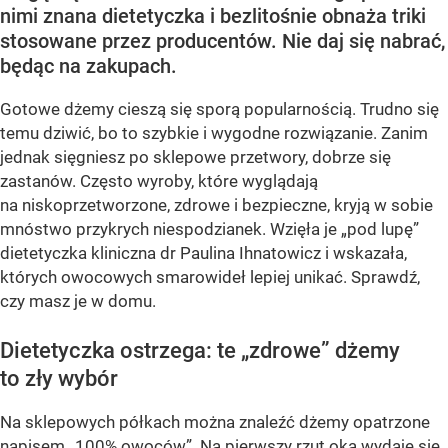
nimi znana dietetyczka i bezlitośnie obnaża triki
stosowane przez producentów. Nie daj się nabrać,
będąc na zakupach.
Gotowe dżemy cieszą się sporą popularnością. Trudno się
temu dziwić, bo to szybkie i wygodne rozwiązanie. Zanim
jednak sięgniesz po sklepowe przetwory, dobrze się
zastanów. Często wyroby, które wyglądają
na niskoprzetworzone, zdrowe i bezpieczne, kryją w sobie
mnóstwo przykrych niespodzianek. Wzięła je „pod lupę”
dietetyczka kliniczna dr Paulina Ihnatowicz i wskazała,
których owocowych smarowideł lepiej unikać. Sprawdź,
czy masz je w domu.
Dietetyczka ostrzega: te „zdrowe” dżemy
to zły wybór
Na sklepowych półkach można znaleźć dżemy opatrzone
napisem „100% owoców”. Na pierwszy rzut oka wydaje się,