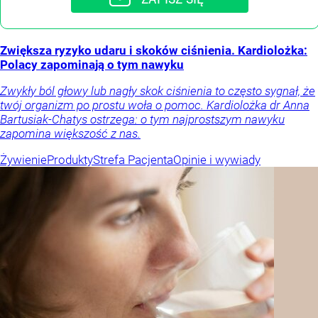
Zwiększa ryzyko udaru i skoków ciśnienia. Kardiolożka:
Polacy zapominają o tym nawyku
Zwykły ból głowy lub nagły skok ciśnienia to często sygnał, że
twój organizm po prostu woła o pomoc. Kardiolożka dr Anna
Bartusiak-Chatys ostrzega: o tym najprostszym nawyku
zapomina większość z nas.
Żywienie
Produkty
Strefa Pacjenta
Opinie i wywiady