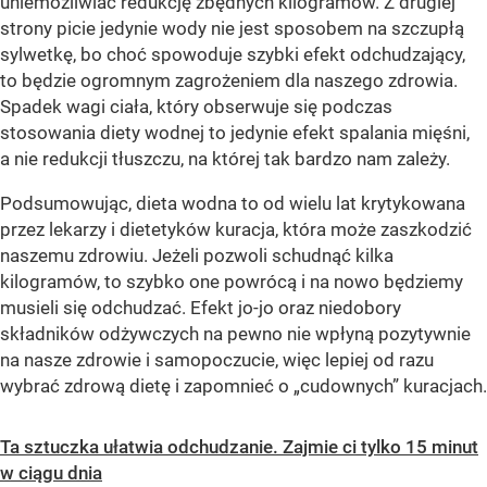
uniemożliwiać redukcję zbędnych kilogramów. Z drugiej
strony picie jedynie wody nie jest sposobem na szczupłą
sylwetkę, bo choć spowoduje szybki efekt odchudzający,
to będzie ogromnym zagrożeniem dla naszego zdrowia.
Spadek wagi ciała, który obserwuje się podczas
stosowania diety wodnej to jedynie efekt spalania mięśni,
a nie redukcji tłuszczu, na której tak bardzo nam zależy.
Podsumowując, dieta wodna to od wielu lat krytykowana
przez lekarzy i dietetyków kuracja, która może zaszkodzić
naszemu zdrowiu. Jeżeli pozwoli schudnąć kilka
kilogramów, to szybko one powrócą i na nowo będziemy
musieli się odchudzać. Efekt jo-jo oraz niedobory
składników odżywczych na pewno nie wpłyną pozytywnie
na nasze zdrowie i samopoczucie, więc lepiej od razu
wybrać zdrową dietę i zapomnieć o „cudownych” kuracjach.
Ta sztuczka ułatwia odchudzanie. Zajmie ci tylko 15 minut
w ciągu dnia