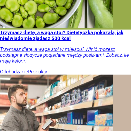
Trzymasz dietę, a waga stoi? Dietetyczka pokazała, jak
nieświadomie zjadasz 500 kcal
Trzymasz dietę, a waga stoi w miejscu? Winić możesz
podstępne słodycze podjadane między posiłkami. Zobacz, ile
mają kalorii.
Odchudzanie
Produkty