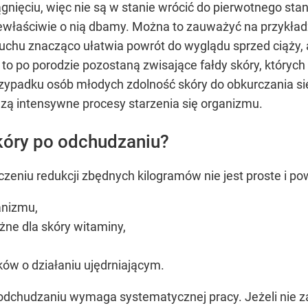
gnięciu, więc nie są w stanie wrócić do pierwotnego sta
 niewłaściwie o nią dbamy. Można to zauważyć na przykła
uchu znacząco ułatwia powrót do wyglądu sprzed ciąży, 
, to po porodzie pozostaną zwisające fałdy skóry, któryc
zypadku osób młodych zdolność skóry do obkurczania si
zą intensywne procesy starzenia się organizmu.
skóry po odchudzaniu?
czeniu redukcji zbędnych kilogramów nie jest proste i p
anizmu,
żne dla skóry witaminy,
ów o działaniu ujędrniającym.
odchudzaniu wymaga systematycznej pracy. Jeżeli nie zad