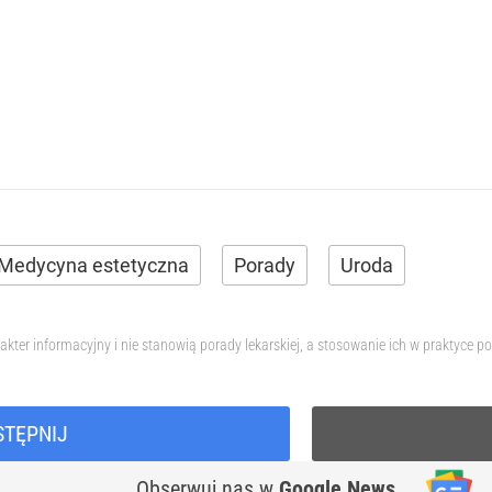
Medycyna estetyczna
Porady
Uroda
akter informacyjny i nie stanowią porady lekarskiej, a stosowanie ich w praktyc
STĘPNIJ
Obserwuj nas
w
Google News