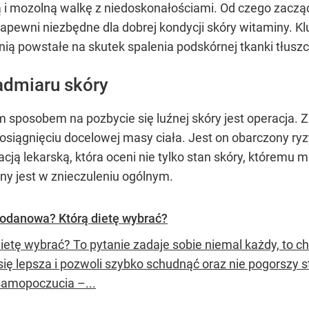
gą i mozolną walkę z niedoskonałościami. Od czego zacz
zapewni niezbędne dla dobrej kondycji skóry witaminy. Kl
ią powstałe na skutek spalenia podskórnej tkanki tłuszc
admiaru skóry
 sposobem na pozbycie się luźnej skóry jest operacja. Z
 osiągnięciu docelowej masy ciała. Jest on obarczony r
ją lekarską, która oceni nie tylko stan skóry, któremu 
ny jest w znieczuleniu ogólnym.
odanowa? Którą dietę wybrać?
dietę wybrać? To pytanie zadaje sobie niemal każdy, to 
ię lepsza i pozwoli szybko schudnąć oraz nie pogorszy st
samopoczucia –...