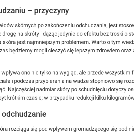
udzaniu – przyczyny
ałdów skórnych po zakończeniu odchudzania, jest stosow
 drogę na skróty i dążąc jedynie do efektu bez troski o
a skóra jest najmniejszym problemem. Warto o tym wied
as będziemy mogli cieszyć się lepszym zdrowiem oraz 
wpływa ono nie tylko na wygląd, ale przede wszystkim 
ała i podczas przybierania na wadze stopniowo się rozc
ć. Najczęściej nadmiar skóry po schudnięciu dotyczy osó
byt krótkim czasie; w przypadku redukcji kilku kilogram
a odchudzanie
óra rozciąga się pod wpływem gromadzącego się pod nią