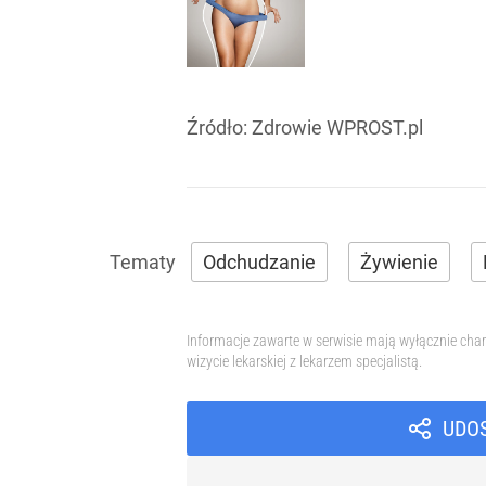
Źródło:
Zdrowie WPROST.pl
Odchudzanie
Żywienie
Informacje zawarte w serwisie mają wyłącznie char
wizycie lekarskiej z lekarzem specjalistą.
UDO