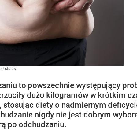
a
/
staras
aniu to powszechnie występujący pro
zrzuciły dużo kilogramów w krótkim c
, stosując diety o nadmiernym deficyc
hudzanie nigdy nie jest dobrym wybore
órą po odchudzaniu.