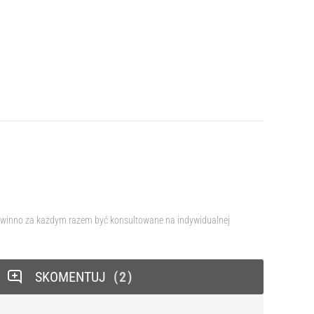
e powinno za każdym razem być konsultowane na indywidualnej
SKOMENTUJ
2