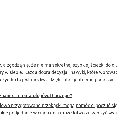
, a zgodzą się, że nie ma sekretnej szybkiej ścieżki do
dł
ry w siebie. Każda dobra decyzja i nawyki, które wprowad
zystko to jest możliwe dzięki inteligentnemu podejściu.
nanie... stomatologów. Dlaczego?
łowo przygotowane przekąski mogą pomóc ci poczuć się 
lne podjadanie w ciągu dnia może łatwo zniweczyć wysi