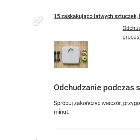
15 zaskakująco łatwych sztuczek, 
Odchudz
proces
Odchudzanie podczas s
Spróbuj zakończyć wieczór, przygot
minut: