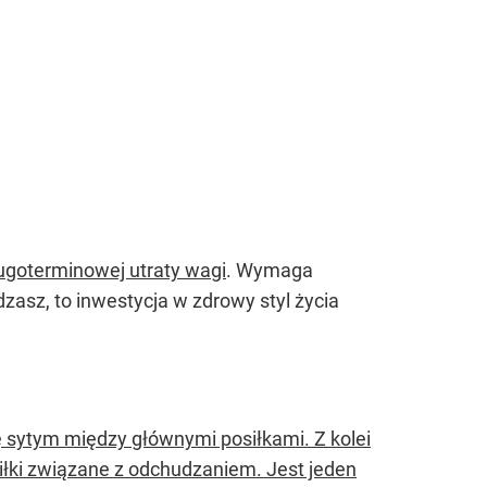
ugoterminowej utraty wagi
. Wymaga
zasz, to inwestycja w zdrowy styl życia
sytym między głównymi posiłkami. Z kolei
łki związane z odchudzaniem. Jest jeden