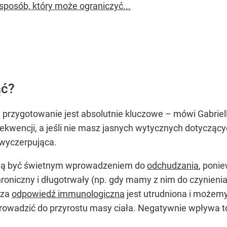
 sposób, który może ograniczyć...
ąć?
 przygotowanie jest absolutnie kluczowe – mówi Gabriell
encji, a jeśli nie masz jasnych wytycznych dotyczących 
wyczerpująca.
ą być świetnym wprowadzeniem do
odchudzania
, poni
 chroniczny i długotrwały (np. gdy mamy z nim do czynien
sza
odpowiedź immunologiczna
jest utrudniona i możem
rowadzić do przyrostu masy ciała. Negatywnie wpływa to