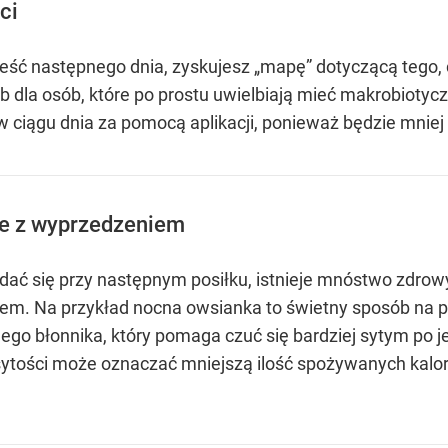
ci
zjeść następnego dnia, zyskujesz „mapę” dotyczącą teg
lub dla osób, które po prostu uwielbiają mieć makrobiot
 w ciągu dnia za pomocą aplikacji, ponieważ będzie mni
nie z wyprzedzeniem
adać się przy następnym posiłku, istnieje mnóstwo zdro
m. Na przykład nocna owsianka to świetny sposób na prz
o błonnika, który pomaga czuć się bardziej sytym po je
sytości może oznaczać mniejszą ilość spożywanych kalor