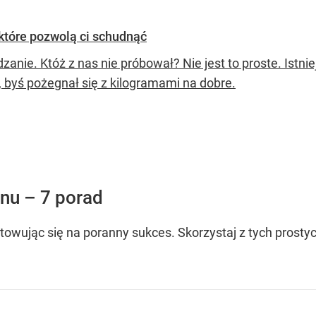
które pozwolą ci schudnąć
anie. Któż z nas nie próbował? Nie jest to proste. Istni
, byś pożegnał się z kilogramami na dobre.
nu – 7 porad
owując się na poranny sukces. Skorzystaj z tych prostyc