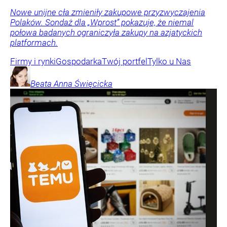
Nowe unijne cła zmieniły zakupowe przyzwyczajenia
Polaków. Sondaż dla „Wprost” pokazuje, że niemal
połowa badanych ograniczyła zakupy na azjatyckich
platformach.
Firmy i rynki
Gospodarka
Twój portfel
Tylko u Nas
Beata Anna
Święcicka