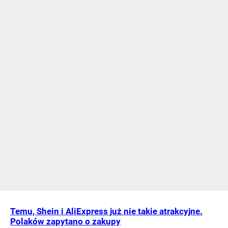
Temu, Shein i AliExpress już nie takie atrakcyjne.
Polaków zapytano o zakupy