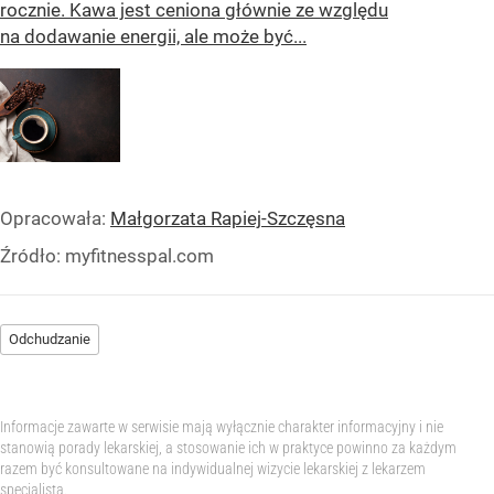
rocznie. Kawa jest ceniona głównie ze względu
na dodawanie energii, ale może być...
Opracowała:
Małgorzata Rapiej-Szczęsna
Źródło:
myfitnesspal.com
Odchudzanie
Informacje zawarte w serwisie mają wyłącznie charakter informacyjny i nie
stanowią porady lekarskiej, a stosowanie ich w praktyce powinno za każdym
razem być konsultowane na indywidualnej wizycie lekarskiej z lekarzem
specjalistą.