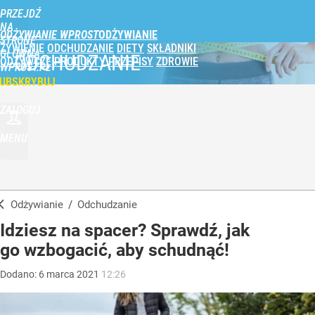
PRZEJDŹ
NA
ODŻYWIANIE WPROST
STRONĘ
ŻYWIENIE
ODCHUDZANIE
DIETY
SKŁADNIKI
GŁÓWNĄ
ODCHUDZANIE
ODŻYWCZE
PRODUKTY
PRZEPISY
ZDROWIE
WPROST.PL
UBSKRYBUJ
ZALOGUJ
MENU
Odżywianie
/
Odchudzanie
Idziesz na spacer? Sprawdź, jak
go wzbogacić, aby schudnąć!
Dodano:
6
marca
2021
12:26