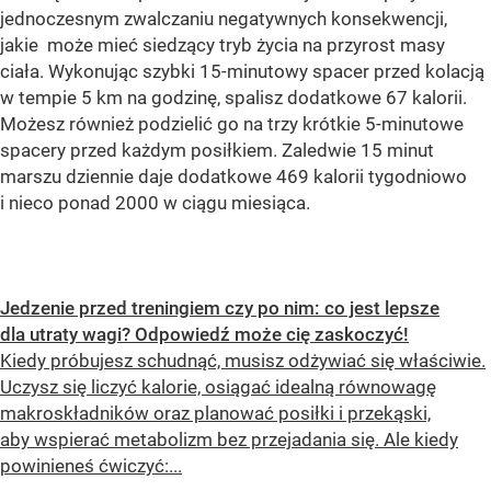
jednoczesnym zwalczaniu negatywnych konsekwencji,
jakie może mieć siedzący tryb życia na przyrost masy
ciała. Wykonując szybki 15-minutowy spacer przed kolacją
w tempie 5 km na godzinę, spalisz dodatkowe 67 kalorii.
Możesz również podzielić go na trzy krótkie 5-minutowe
spacery przed każdym posiłkiem. Zaledwie 15 minut
marszu dziennie daje dodatkowe 469 kalorii tygodniowo
i nieco ponad 2000 w ciągu miesiąca.
Jedzenie przed treningiem czy po nim: co jest lepsze
dla utraty wagi? Odpowiedź może cię zaskoczyć!
Kiedy próbujesz schudnąć, musisz odżywiać się właściwie.
Uczysz się liczyć kalorie, osiągać idealną równowagę
makroskładników oraz planować posiłki i przekąski,
aby wspierać metabolizm bez przejadania się. Ale kiedy
powinieneś ćwiczyć:...