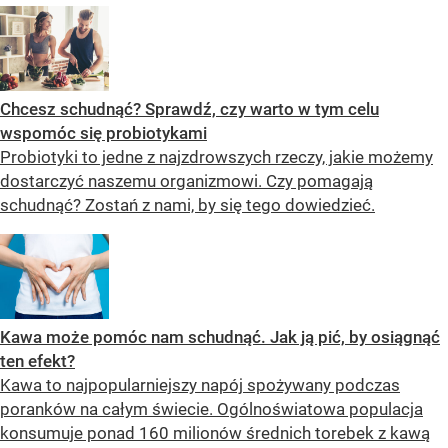
Chcesz schudnąć? Sprawdź, czy warto w tym celu
wspomóc się probiotykami
Probiotyki to jedne z najzdrowszych rzeczy, jakie możemy
dostarczyć naszemu organizmowi. Czy pomagają
schudnąć? Zostań z nami, by się tego dowiedzieć.
Kawa może pomóc nam schudnąć. Jak ją pić, by osiągnąć
ten efekt?
Kawa to najpopularniejszy napój spożywany podczas
poranków na całym świecie. Ogólnoświatowa populacja
konsumuje ponad 160 milionów średnich torebek z kawą