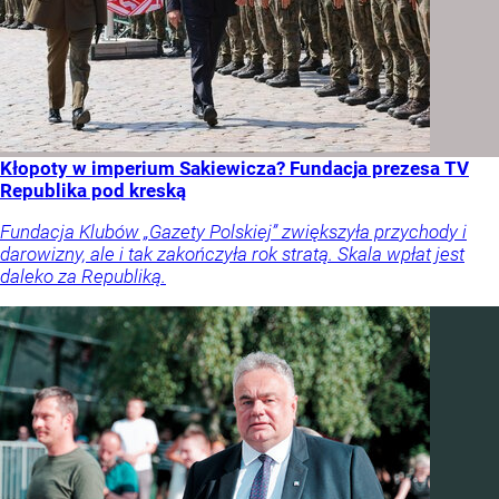
Kłopoty w imperium Sakiewicza? Fundacja prezesa TV
Republika pod kreską
Fundacja Klubów „Gazety Polskiej” zwiększyła przychody i
darowizny, ale i tak zakończyła rok stratą. Skala wpłat jest
daleko za Republiką.