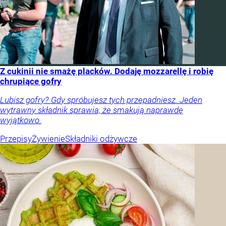
Z cukinii nie smażę placków. Dodaję mozzarellę i robię
chrupiące gofry
Lubisz gofry? Gdy spróbujesz tych przepadniesz. Jeden
wytrawny składnik sprawia, że smakują naprawdę
wyjątkowo.
Przepisy
Żywienie
Składniki odżywcze