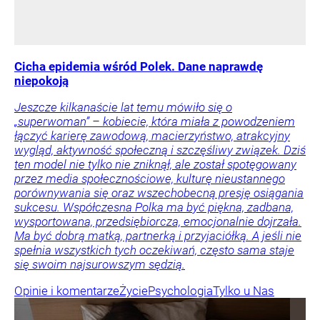
Cicha epidemia wśród Polek. Dane naprawdę
niepokoją
Jeszcze kilkanaście lat temu mówiło się o
„superwoman” – kobiecie, która miała z powodzeniem
łączyć karierę zawodową, macierzyństwo, atrakcyjny
wygląd, aktywność społeczną i szczęśliwy związek. Dziś
ten model nie tylko nie zniknął, ale został spotęgowany
przez media społecznościowe, kulturę nieustannego
porównywania się oraz wszechobecną presję osiągania
sukcesu. Współczesna Polka ma być piękna, zadbana,
wysportowana, przedsiębiorcza, emocjonalnie dojrzała.
Ma być dobrą matką, partnerką i przyjaciółką. A jeśli nie
spełnia wszystkich tych oczekiwań, często sama staje
się swoim najsurowszym sędzią.
Opinie i komentarze
Życie
Psychologia
Tylko u Nas