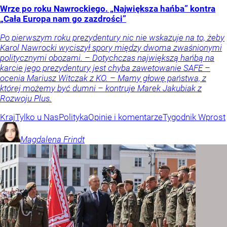
Wrze po roku Nawrockiego. „Największa hańba” kontra
„Cała Europa nam go zazdrości”
Po pierwszym roku prezydentury nic nie wskazuje na to, żeby
Karol Nawrocki wyciszył spory między dwoma zwaśnionymi
politycznymi obozami. – Dotychczas największą hańbą na
karcie jego prezydentury jest chyba zawetowanie SAFE –
ocenia Mariusz Witczak z KO. – Mamy głowę państwa, z
której możemy być dumni – kontruje Marek Jakubiak z
Rozwoju Plus.
Kraj
Tylko u Nas
Polityka
Opinie i komentarze
Tygodnik Wprost
Magdalena
Frindt