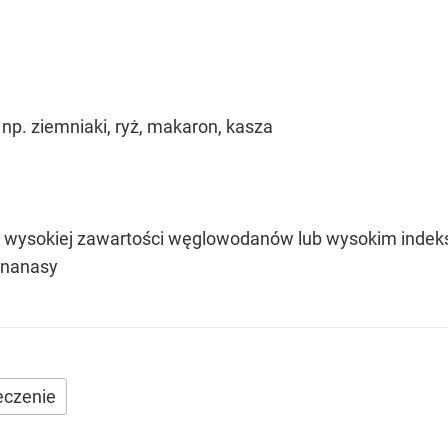
np. ziemniaki, ryż, makaron, kasza
o wysokiej zawartości węglowodanów lub wysokim indeksie
ananasy
leczenie