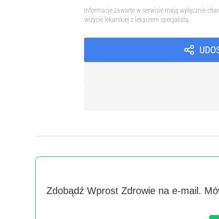
Informacje zawarte w serwisie mają wyłącznie char
wizycie lekarskiej z lekarzem specjalistą.
UDO
Zdobądź Wprost Zdrowie na e-mail. Mów