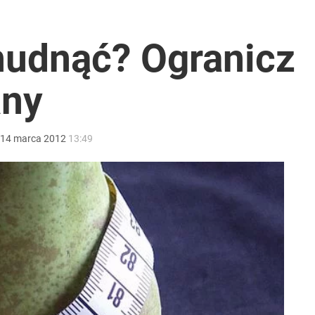
upa z młodej cukinii na letnie dni
hudnąć? Ogranicz
ny
 puszyste jak chmurki i mięciutkie w środku
14
marca
2012
13:49
acy o przywróceniu CPN