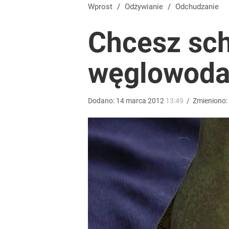
Lekka, kremowa i gotowa w kilka chwil. Najlepsza z
Wprost
/
Odżywianie
/
Odchudzanie
Chcesz sc
dodaj
węglowoda
Na placuszki nie biorę mąki, tylko ten produkt. Są
dodaj
Dodano:
14
marca
2012
13:49
/
Zmieniono:
Tego sondażu premier nie może zlekceważyć. Pol
8