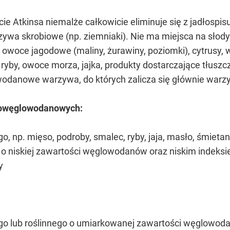
diecie Atkinsa niemalże całkowicie eliminuje się z jadł
ywa skrobiowe (np. ziemniaki). Nie ma miejsca na słody
 owoce jagodowe (maliny, żurawiny, poziomki), cytrusy, 
ryby, owoce morza, jajka, produkty dostarczające tłuszczó
danowe warzywa, do których zalicza się głównie warzywa
skowęglowodanowych:
 np. mięso, podroby, smalec, ryby, jaja, masło, śmietan
 niskiej zawartości węglowodanów oraz niskim indeksie g
y
o lub roślinnego o umiarkowanej zawartości węglowodan