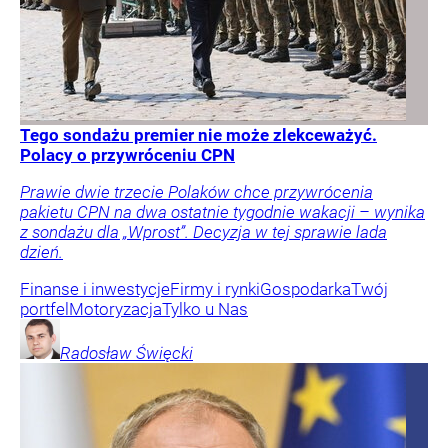
Tego sondażu premier nie może zlekceważyć.
Polacy o przywróceniu CPN
Prawie dwie trzecie Polaków chce przywrócenia
pakietu CPN na dwa ostatnie tygodnie wakacji – wynika
z sondażu dla „Wprost”. Decyzja w tej sprawie lada
dzień.
Finanse i inwestycje
Firmy i rynki
Gospodarka
Twój
portfel
Motoryzacja
Tylko u Nas
Radosław
Święcki