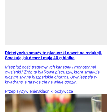
Dietetyczka smaży te placuszki nawet na redukcji.
Smakują jak deser i mają 40 g białka
Masz już dość tradycyjnych kanapek i monotonnej
owsianki? Zrób te białkowe placuszki, które smakują
niczym słynne hiszpańskie churros. Uwiniesz się w
kwadrans, a nasycą cię na wiele godzin.
Przepisy
Żywienie
Składniki odżywcze