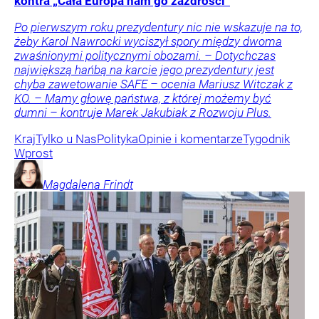
kontra „Cała Europa nam go zazdrości”
Po pierwszym roku prezydentury nic nie wskazuje na to,
żeby Karol Nawrocki wyciszył spory między dwoma
zwaśnionymi politycznymi obozami. – Dotychczas
największą hańbą na karcie jego prezydentury jest
chyba zawetowanie SAFE – ocenia Mariusz Witczak z
KO. – Mamy głowę państwa, z której możemy być
dumni – kontruje Marek Jakubiak z Rozwoju Plus.
Kraj
Tylko u Nas
Polityka
Opinie i komentarze
Tygodnik
Wprost
Magdalena
Frindt