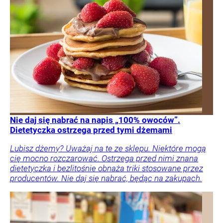
Nie daj się nabrać na napis „100% owoców”.
Dietetyczka ostrzega przed tymi dżemami
Lubisz dżemy? Uważaj na te ze sklepu. Niektóre mogą
cię mocno rozczarować. Ostrzega przed nimi znana
dietetyczka i bezlitośnie obnaża triki stosowane przez
producentów. Nie daj się nabrać, będąc na zakupach.