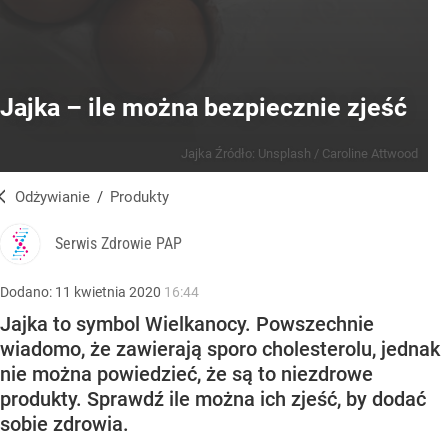
Jajka – ile można bezpiecznie zjeść
Jajka
Źródło:
Unsplash
/
Caroline Attwood
Odżywianie
/
Produkty
Serwis Zdrowie PAP
Dodano:
11
kwietnia
2020
16:44
Jajka to symbol Wielkanocy. Powszechnie
wiadomo, że zawierają sporo cholesterolu, jednak
nie można powiedzieć, że są to niezdrowe
produkty. Sprawdź ile można ich zjeść, by dodać
sobie zdrowia.