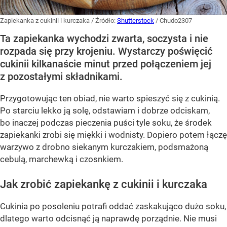
Zapiekanka z cukinii i kurczaka
/ Źródło:
Shutterstock
/
Chudo2307
Ta zapiekanka wychodzi zwarta, soczysta i nie
rozpada się przy krojeniu. Wystarczy poświęcić
cukinii kilkanaście minut przed połączeniem jej
z pozostałymi składnikami.
Przygotowując ten obiad, nie warto spieszyć się z cukinią.
Po starciu lekko ją solę, odstawiam i dobrze odciskam,
bo inaczej podczas pieczenia puści tyle soku, że środek
zapiekanki zrobi się miękki i wodnisty. Dopiero potem łączę
warzywo z drobno siekanym kurczakiem, podsmażoną
cebulą, marchewką i czosnkiem.
Jak zrobić zapiekankę z cukinii i kurczaka
Cukinia po posoleniu potrafi oddać zaskakująco dużo soku,
dlatego warto odcisnąć ją naprawdę porządnie. Nie musi