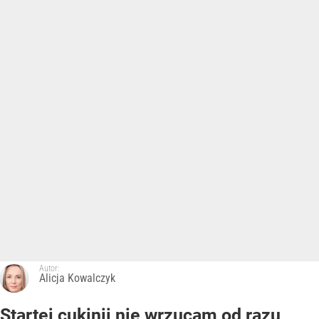
Autor:
Alicja Kowalczyk
Startej cukinii nie wrzucam od razu