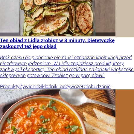
Ten obiad z Lidla zrobisz w 3 minuty. Dietetyczkę
zaskoczył też jego skład
Brak czasu na pichcenie nie musi oznaczać kapitulacji przed
niezdrowym jedzeniem. W Lidlu znajdziesz produkt, który
zachwycił ekspertkę. Ten obiad rozkłada na łopatki większość
sklepowych gotowców. Zrobisz go w parę chwil.
Produkty
Żywienie
Składniki odżywcze
Odchudzanie