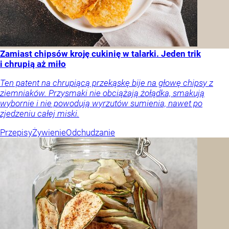
Zamiast chipsów kroję cukinię w talarki. Jeden trik
i chrupią aż miło
Ten patent na chrupiącą przekąskę bije na głowę chipsy z
ziemniaków. Przysmaki nie obciążają żołądka, smakują
wybornie i nie powodują wyrzutów sumienia, nawet po
zjedzeniu całej miski.
Przepisy
Żywienie
Odchudzanie