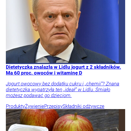
Dietetyczka znalazła w Lidlu jogurt z 2 składników.
Ma 60 proc. owoców i witaminę D
Jogurt owocowy bez dodatku cukru i „chemii”? Znana
dietetyczka wypatrzyła ten „ideał” w Lidlu. Śmiało
możesz podawać go dzieciom.
Produkty
Żywienie
Przepisy
Składniki odżywcze