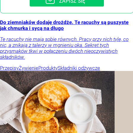
ZAPISZ SIĘ
Do ziemniaków dodaję drożdże. Te racuchy są puszyste
jak chmurka i sycą na długo
Te racuchy nie mają sobie równych. Pracy przy nich tyle, co
nic, a znikają z talerzy w mgnieniu oka. Sekret tych
przysmaków tkwi w połączeniu dwóch nieoczywistych
składników.
Przepisy
Żywienie
Produkty
Składniki odżywcze