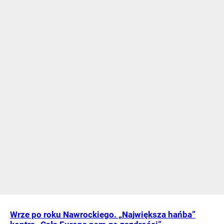
Wrze po roku Nawrockiego. „Największa hańba”