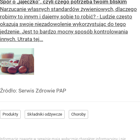
Spór o „jajeczko”, czyli czego potrzeba twoim bliskim
Narzucanie własnych standardów żywieniowych, dlaczego
robimy to innym i dajemy sobie to robić? - Ludzie często
okazują swoje niezadowolenie wykorzystując do tego
jedzenie. Jest to bardzo mocny sposób kontrolowania
innych. Utrata tej...
Źródło:
Serwis Zdrowie PAP
Produkty
Składniki odżywcze
Choroby
Informacje zawarte w serwisie mają wyłącznie charakter informacyjny i nie