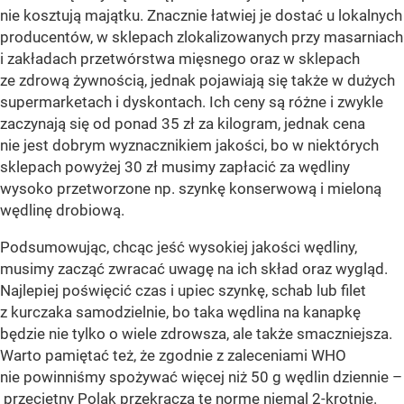
nie kosztują majątku. Znacznie łatwiej je dostać u lokalnych
producentów, w sklepach zlokalizowanych przy masarniach
i zakładach przetwórstwa mięsnego oraz w sklepach
ze zdrową żywnością, jednak pojawiają się także w dużych
supermarketach i dyskontach. Ich ceny są różne i zwykle
zaczynają się od ponad 35 zł za kilogram, jednak cena
nie jest dobrym wyznacznikiem jakości, bo w niektórych
sklepach powyżej 30 zł musimy zapłacić za wędliny
wysoko przetworzone np. szynkę konserwową i mieloną
wędlinę drobiową.
Podsumowując, chcąc jeść wysokiej jakości wędliny,
musimy zacząć zwracać uwagę na ich skład oraz wygląd.
Najlepiej poświęcić czas i upiec szynkę, schab lub filet
z kurczaka samodzielnie, bo taka wędlina na kanapkę
będzie nie tylko o wiele zdrowsza, ale także smaczniejsza.
Warto pamiętać też, że zgodnie z zaleceniami WHO
nie powinniśmy spożywać więcej niż 50 g wędlin dziennie –
przeciętny Polak przekracza tę normę niemal 2-krotnie.