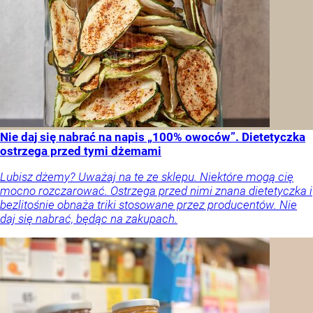
Nie daj się nabrać na napis „100% owoców”. Dietetyczka
ostrzega przed tymi dżemami
Lubisz dżemy? Uważaj na te ze sklepu. Niektóre mogą cię
mocno rozczarować. Ostrzega przed nimi znana dietetyczka i
bezlitośnie obnaża triki stosowane przez producentów. Nie
daj się nabrać, będąc na zakupach.