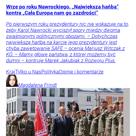
Wrze po roku Nawrockiego. „Największa hańba”
kontra „Cała Europa nam go zazdrości”
Po pierwszym roku prezydentury nic nie wskazuje na to,
żeby Karol Nawrocki wyciszył spory między dwoma
zwaśnionymi politycznymi obozami. – Dotychczas
największą hańbą na karcie jego prezydentury jest
chyba zawetowanie SAFE – ocenia Mariusz Witczak z
KO. – Mamy głowę państwa, z której możemy być
dumni – kontruje Marek Jakubiak z Rozwoju Plus.
Kraj
Tylko u Nas
Polityka
Opinie i komentarze
Magdalena
Frindt