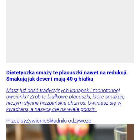
Dietetyczka smaży te placuszki nawet na redukcji.
Smakują jak deser i mają 40 g białka
Masz już dość tradycyjnych kanapek i monotonnej
owsianki? Zrób te białkowe placuszki, które smakują
niczym słynne hiszpańskie churros. Uwiniesz się w
kwadrans, a nasycą cię na wiele godzin.
Przepisy
Żywienie
Składniki odżywcze