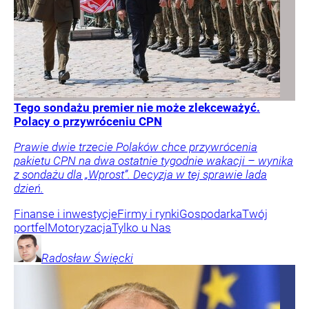
Tego sondażu premier nie może zlekceważyć.
Polacy o przywróceniu CPN
Prawie dwie trzecie Polaków chce przywrócenia
pakietu CPN na dwa ostatnie tygodnie wakacji – wynika
z sondażu dla „Wprost”. Decyzja w tej sprawie lada
dzień.
Finanse i inwestycje
Firmy i rynki
Gospodarka
Twój
portfel
Motoryzacja
Tylko u Nas
Radosław
Święcki