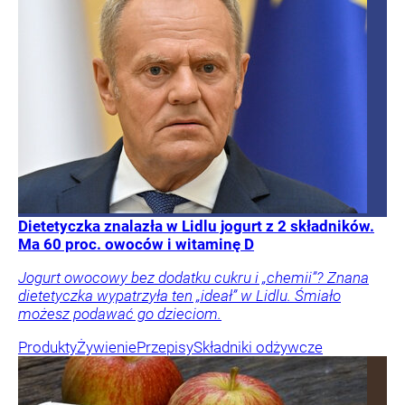
Dietetyczka znalazła w Lidlu jogurt z 2 składników.
Ma 60 proc. owoców i witaminę D
Jogurt owocowy bez dodatku cukru i „chemii”? Znana
dietetyczka wypatrzyła ten „ideał” w Lidlu. Śmiało
możesz podawać go dzieciom.
Produkty
Żywienie
Przepisy
Składniki odżywcze