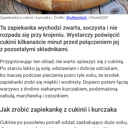
Zapiekanka z cukinii i kurczaka
/ Źródło:
Shutterstock
/
Chudo2307
Ta zapiekanka wychodzi zwarta, soczysta i nie
rozpada się przy krojeniu. Wystarczy poświęcić
cukinii kilkanaście minut przed połączeniem jej
z pozostałymi składnikami.
Przygotowując ten obiad, nie warto spieszyć się z cukinią.
Po starciu lekko ją solę, odstawiam i dobrze odciskam,
bo inaczej podczas pieczenia puści tyle soku, że środek
zapiekanki zrobi się miękki i wodnisty. Dopiero potem łączę
warzywo z drobno siekanym kurczakiem, podsmażoną
cebulą, marchewką i czosnkiem.
Jak zrobić zapiekankę z cukinii i kurczaka
Cukinia po posoleniu potrafi oddać zaskakująco dużo soku,