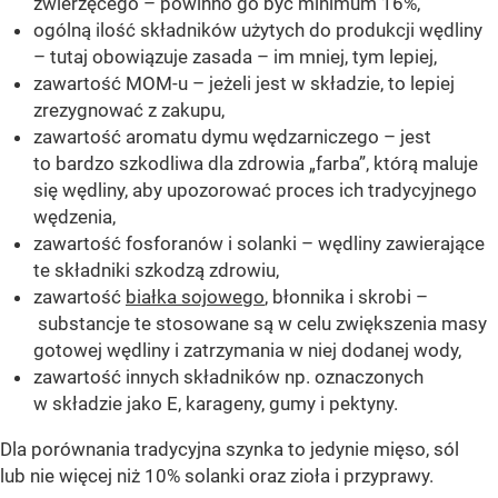
zwierzęcego – powinno go być minimum 16%,
ogólną ilość składników użytych do produkcji wędliny
– tutaj obowiązuje zasada – im mniej, tym lepiej,
zawartość MOM-u – jeżeli jest w składzie, to lepiej
zrezygnować z zakupu,
zawartość aromatu dymu wędzarniczego – jest
to bardzo szkodliwa dla zdrowia „farba”, którą maluje
się wędliny, aby upozorować proces ich tradycyjnego
wędzenia,
zawartość fosforanów i solanki – wędliny zawierające
te składniki szkodzą zdrowiu,
zawartość
białka sojowego
, błonnika i skrobi –
substancje te stosowane są w celu zwiększenia masy
gotowej wędliny i zatrzymania w niej dodanej wody,
zawartość innych składników np. oznaczonych
w składzie jako E, karageny, gumy i pektyny.
Dla porównania tradycyjna szynka to jedynie mięso, sól
lub nie więcej niż 10% solanki oraz zioła i przyprawy.