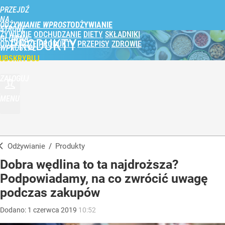
PRZEJDŹ
NA
ODŻYWIANIE WPROST
STRONĘ
ŻYWIENIE
ODCHUDZANIE
DIETY
SKŁADNIKI
GŁÓWNĄ
PRODUKTY
ODŻYWCZE
PRODUKTY
PRZEPISY
ZDROWIE
WPROST.PL
UBSKRYBUJ
ZALOGUJ
MENU
Odżywianie
/
Produkty
Dobra wędlina to ta najdroższa?
Podpowiadamy, na co zwrócić uwagę
podczas zakupów
Dodano:
1
czerwca
2019
10:52