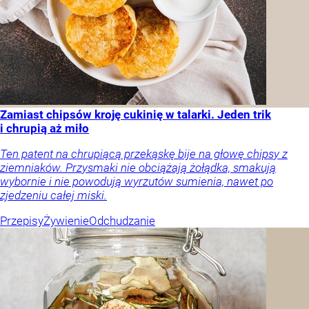
Zamiast chipsów kroję cukinię w talarki. Jeden trik
i chrupią aż miło
Ten patent na chrupiącą przekąskę bije na głowę chipsy z
ziemniaków. Przysmaki nie obciążają żołądka, smakują
wybornie i nie powodują wyrzutów sumienia, nawet po
zjedzeniu całej miski.
Przepisy
Żywienie
Odchudzanie