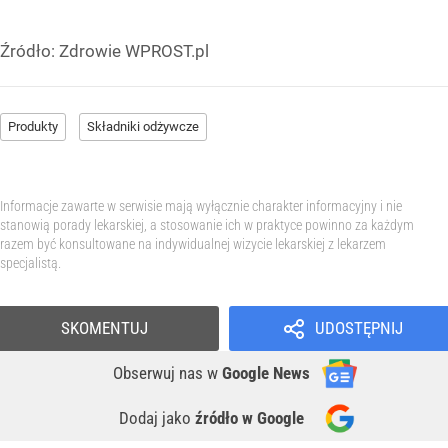
Źródło:
Zdrowie WPROST.pl
Produkty
Składniki odżywcze
Informacje zawarte w serwisie mają wyłącznie charakter informacyjny i nie
stanowią porady lekarskiej, a stosowanie ich w praktyce powinno za każdym
razem być konsultowane na indywidualnej wizycie lekarskiej z lekarzem
specjalistą.
SKOMENTUJ
UDOSTĘPNIJ
Obserwuj nas
w
Google News
Dodaj jako
źródło w Google