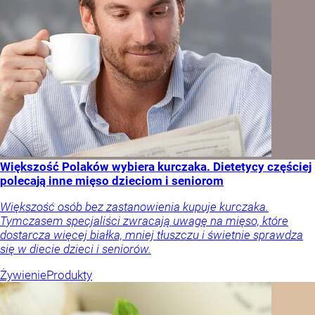
Większość Polaków wybiera kurczaka. Dietetycy częściej
polecają inne mięso dzieciom i seniorom
Większość osób bez zastanowienia kupuje kurczaka.
Tymczasem specjaliści zwracają uwagę na mięso, które
dostarcza więcej białka, mniej tłuszczu i świetnie sprawdza
się w diecie dzieci i seniorów.
Żywienie
Produkty