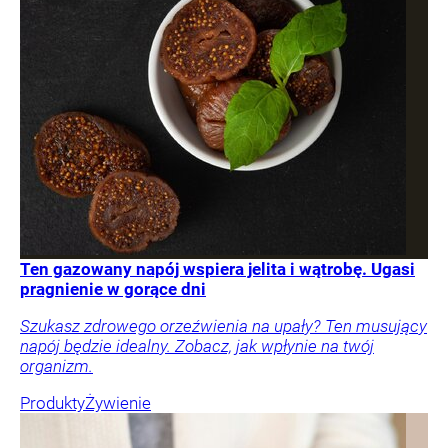
Ten gazowany napój wspiera jelita i wątrobę. Ugasi
pragnienie w gorące dni
Szukasz zdrowego orzeźwienia na upały? Ten musujący
napój będzie idealny. Zobacz, jak wpłynie na twój
organizm.
Produkty
Żywienie