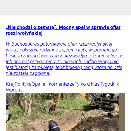
„Nie chodzi o zemstę”. Mocny apel w sprawie ofiar
rzezi wołyńskiej
W Buenos Aires potomkowie ofiar rzezi wołyńskiej
wciąż pokazują rodzinne zdjęcia i listy, wspominając
bliskich zamordowanych z niezwykłym okrucieństwem.
Ich dramat przypomina, że dla wielu rodzin Wołyń nie
jest historią zamkniętą, lecz bolesną raną, która do dziś
nie została zagojona.
Kraj
Polityka
Opinie i komentarze
Tylko u Nas
Tygodnik
Wprost