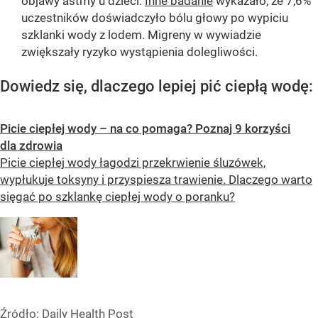
objawy astmy u dzieci.
Inne badanie
wykazało, że 7,6%
uczestników doświadczyło bólu głowy po wypiciu
szklanki wody z lodem. Migreny w wywiadzie
zwiększały ryzyko wystąpienia dolegliwości.
Dowiedz się, dlaczego lepiej pić ciepłą wodę:
Picie ciepłej wody – na co pomaga? Poznaj 9 korzyści
dla zdrowia
Picie ciepłej wody łagodzi przekrwienie śluzówek,
wypłukuje toksyny i przyspiesza trawienie. Dlaczego warto
sięgać po szklankę ciepłej wody o poranku?
Źródło:
Daily Health Post