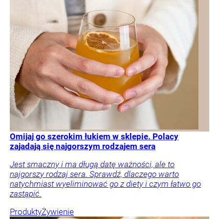
Omijaj go szerokim łukiem w sklepie. Polacy
zajadają się najgorszym rodzajem sera
Jest smaczny i ma długą datę ważności, ale to
najgorszy rodzaj sera. Sprawdź, dlaczego warto
natychmiast wyeliminować go z diety i czym łatwo go
zastąpić.
Produkty
Żywienie