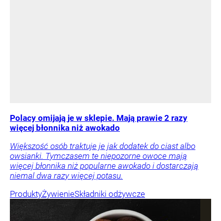
Polacy omijają je w sklepie. Mają prawie 2 razy
więcej błonnika niż awokado
Większość osób traktuje je jak dodatek do ciast albo
owsianki. Tymczasem te niepozorne owoce mają
więcej błonnika niż popularne awokado i dostarczają
niemal dwa razy więcej potasu.
Produkty
Żywienie
Składniki odżywcze