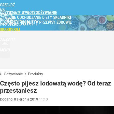
PRZEJDŹ
NA
ODŻYWIANIE WPROST
STRONĘ
ŻYWIENIE
ODCHUDZANIE
DIETY
SKŁADNIKI
GŁÓWNĄ
PRODUKTY
ODŻYWCZE
PRODUKTY
PRZEPISY
ZDROWIE
WPROST.PL
UBSKRYBUJ
ZALOGUJ
MENU
Odżywianie
/
Produkty
Często pijesz lodowatą wodę? Od teraz
przestaniesz
Dodano:
8
sierpnia
2019
11:10