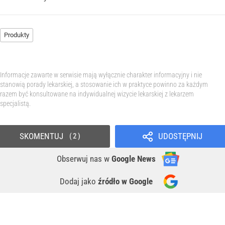
Produkty
Informacje zawarte w serwisie mają wyłącznie charakter informacyjny i nie
stanowią porady lekarskiej, a stosowanie ich w praktyce powinno za każdym
razem być konsultowane na indywidualnej wizycie lekarskiej z lekarzem
specjalistą.
SKOMENTUJ
UDOSTĘPNIJ
2
Obserwuj nas
w
Google News
Dodaj jako
źródło w Google