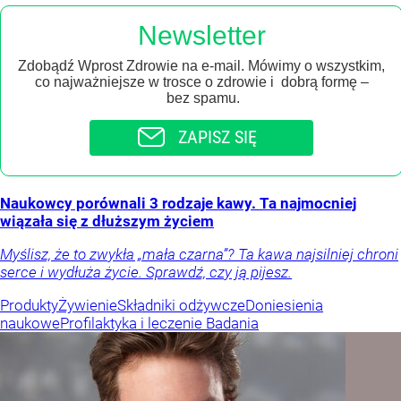
Newsletter
Zdobądź Wprost Zdrowie na e-mail. Mówimy o wszystkim,
co najważniejsze w trosce o zdrowie i dobrą formę –
bez spamu.
ZAPISZ SIĘ
Naukowcy porównali 3 rodzaje kawy. Ta najmocniej
wiązała się z dłuższym życiem
Myślisz, że to zwykła „mała czarna”? Ta kawa najsilniej chroni
serce i wydłuża życie. Sprawdź, czy ją pijesz.
Produkty
Żywienie
Składniki odżywcze
Doniesienia
naukowe
Profilaktyka i leczenie
Badania