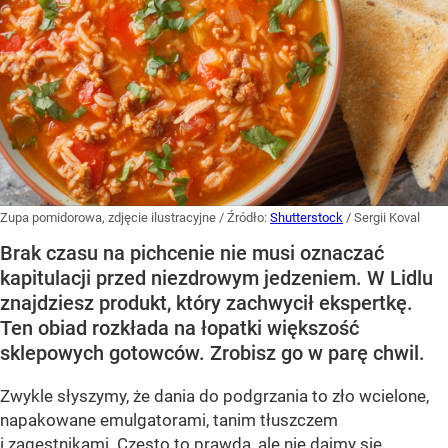
Zupa pomidorowa, zdjęcie ilustracyjne
/ Źródło:
Shutterstock
/
Sergii Koval
Brak czasu na pichcenie nie musi oznaczać
kapitulacji przed niezdrowym jedzeniem. W Lidlu
znajdziesz produkt, który zachwycił ekspertkę.
Ten obiad rozkłada na łopatki większość
sklepowych gotowców. Zrobisz go w parę chwil.
Zwykle słyszymy, że dania do podgrzania to zło wcielone,
napakowane emulgatorami, tanim tłuszczem
i zagęstnikami. Często to prawda, ale nie dajmy się