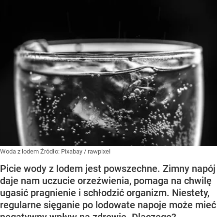
Woda z lodem
Źródło:
Pixabay
/
rawpixel
Picie wody z lodem jest powszechne. Zimny napój
daje nam uczucie orzeźwienia, pomaga na chwilę
ugasić pragnienie i schłodzić organizm. Niestety,
regularne sięganie po lodowate napoje może mieć