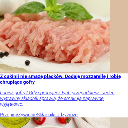
Z cukinii nie smażę placków. Dodaję mozzarellę i robię
chrupiące gofry
Lubisz gofry? Gdy spróbujesz tych przepadniesz. Jeden
wytrawny składnik sprawia, że smakują naprawdę
wyjątkowo.
Przepisy
Żywienie
Składniki odżywcze