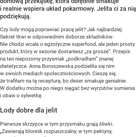
domową przekąskę, która obłędnie smakuje
i realnie wspiera układ pokarmowy. Jelita ci za nią
podziękują.
Czy lody mogą poprawiać pracę jelit? Jak najbardziej.
Sekret tkwi w odpowiednim doborze składników.
Nie chodzi wcale o egzotyczne superfood, ale jeden prosty
produkt, który w sezonie dostaniesz „za grosze”. Przepis
na ten niepozorny przysmak „podkradłam” znanej
dietetyczce. Anna Boroszewska podzieliła się nim
w swoich mediach społecznościowych. Cieszę się,
że trafiłam na tę recepturę, bo deser smakuje genialnie.
W dodatku można po niego sięgać bez wyrzutów sumienia
i obaw o sylwetkę.
Lody dobre dla jelit
Pierwsze skrzypce w tym przysmaku grają śliwki.
„Zawierają błonnik rozpuszczalny, w tym pektyny,