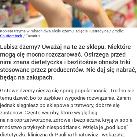
Kobieta trzyma w rękach dwa słoiki dżemu, zdjęcie ilustracyjne
/ Źródło:
Shutterstock
/
Tavarius
Lubisz dżemy? Uważaj na te ze sklepu. Niektóre
mogą cię mocno rozczarować. Ostrzega przed
nimi znana dietetyczka i bezlitośnie obnaża triki
stosowane przez producentów. Nie daj się nabrać,
będąc na zakupach.
Gotowe dżemy cieszą się sporą popularnością. Trudno się
temu dziwić, bo to szybkie i wygodne rozwiązanie. Zanim
jednak sięgniesz po sklepowe przetwory, dobrze się
zastanów. Często wyroby, które wyglądają
na niskoprzetworzone, zdrowe i bezpieczne, kryją w sobie
mnóstwo przykrych niespodzianek. Wzięła je „pod lupę”
dietetyczka kliniczna dr Paulina Ihnatowicz i wskazała,