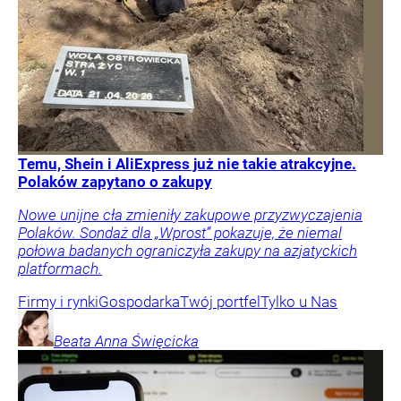
Temu, Shein i AliExpress już nie takie atrakcyjne.
Polaków zapytano o zakupy
Nowe unijne cła zmieniły zakupowe przyzwyczajenia
Polaków. Sondaż dla „Wprost” pokazuje, że niemal
połowa badanych ograniczyła zakupy na azjatyckich
platformach.
Firmy i rynki
Gospodarka
Twój portfel
Tylko u Nas
Beata Anna
Święcicka