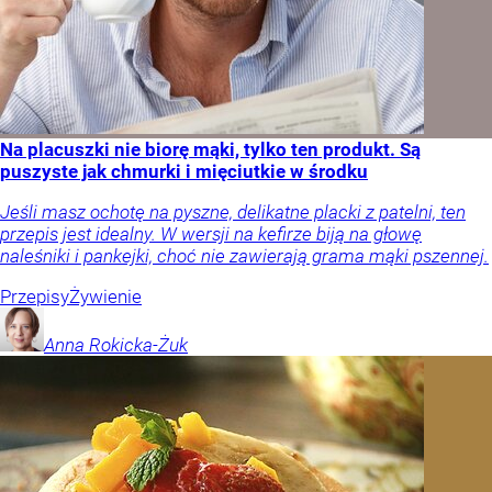
Na placuszki nie biorę mąki, tylko ten produkt. Są
puszyste jak chmurki i mięciutkie w środku
Jeśli masz ochotę na pyszne, delikatne placki z patelni, ten
przepis jest idealny. W wersji na kefirze biją na głowę
naleśniki i pankejki, choć nie zawierają grama mąki pszennej.
Przepisy
Żywienie
Anna
Rokicka-Żuk