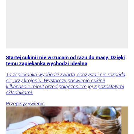
Startej cukinii nie wrzucam od razu do masy. Dzięki
temu zapiekanka wychodzi idealna
Ta zapiekanka wychodzi zwarta, soczysta i nie rozpada
się przy krojeniu. Wystarczy poświęcić cukinii
kilkanaście minut przed połączeniem jej z pozostałymi
składnikami.
Przepisy
Żywienie