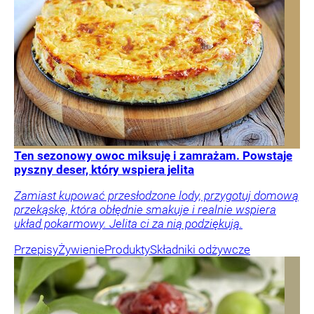
Ten sezonowy owoc miksuję i zamrażam. Powstaje
pyszny deser, który wspiera jelita
Zamiast kupować przesłodzone lody, przygotuj domową
przekąskę, która obłędnie smakuje i realnie wspiera
układ pokarmowy. Jelita ci za nią podziękują.
Przepisy
Żywienie
Produkty
Składniki odżywcze