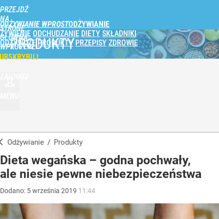
PRZEJDŹ
NA
ODŻYWIANIE WPROST
STRONĘ
ŻYWIENIE
ODCHUDZANIE
DIETY
SKŁADNIKI
GŁÓWNĄ
PRODUKTY
ODŻYWCZE
PRODUKTY
PRZEPISY
ZDROWIE
WPROST.PL
UBSKRYBUJ
ZALOGUJ
MENU
Odżywianie
/
Produkty
Dieta wegańska – godna pochwały,
ale niesie pewne niebezpieczeństwa
Dodano:
5
września
2019
11:44