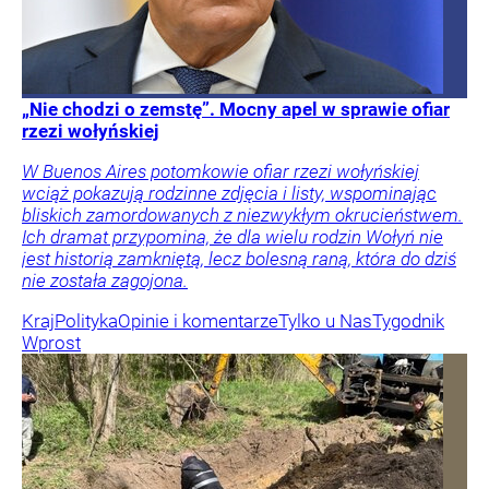
„Nie chodzi o zemstę”. Mocny apel w sprawie ofiar
rzezi wołyńskiej
W Buenos Aires potomkowie ofiar rzezi wołyńskiej
wciąż pokazują rodzinne zdjęcia i listy, wspominając
bliskich zamordowanych z niezwykłym okrucieństwem.
Ich dramat przypomina, że dla wielu rodzin Wołyń nie
jest historią zamkniętą, lecz bolesną raną, która do dziś
nie została zagojona.
Kraj
Polityka
Opinie i komentarze
Tylko u Nas
Tygodnik
Wprost