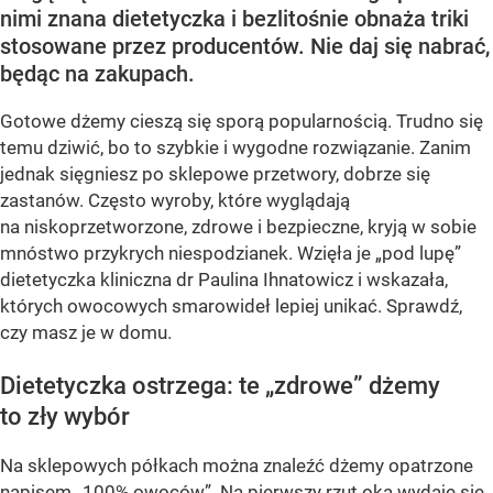
nimi znana dietetyczka i bezlitośnie obnaża triki
stosowane przez producentów. Nie daj się nabrać,
będąc na zakupach.
Gotowe dżemy cieszą się sporą popularnością. Trudno się
temu dziwić, bo to szybkie i wygodne rozwiązanie. Zanim
jednak sięgniesz po sklepowe przetwory, dobrze się
zastanów. Często wyroby, które wyglądają
na niskoprzetworzone, zdrowe i bezpieczne, kryją w sobie
mnóstwo przykrych niespodzianek. Wzięła je „pod lupę”
dietetyczka kliniczna dr Paulina Ihnatowicz i wskazała,
których owocowych smarowideł lepiej unikać. Sprawdź,
czy masz je w domu.
Dietetyczka ostrzega: te „zdrowe” dżemy
to zły wybór
Na sklepowych półkach można znaleźć dżemy opatrzone
napisem „100% owoców”. Na pierwszy rzut oka wydaje się,