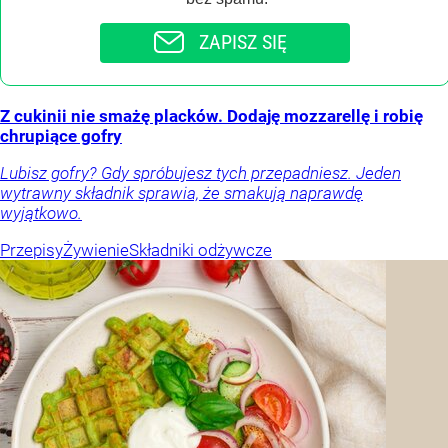
ZAPISZ SIĘ
Z cukinii nie smażę placków. Dodaję mozzarellę i robię
chrupiące gofry
Lubisz gofry? Gdy spróbujesz tych przepadniesz. Jeden
wytrawny składnik sprawia, że smakują naprawdę
wyjątkowo.
Przepisy
Żywienie
Składniki odżywcze