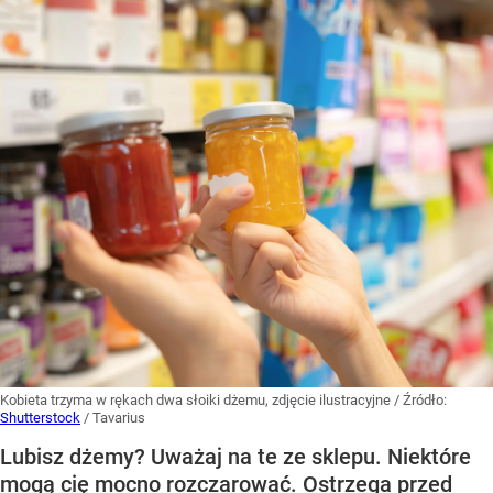
Kobieta trzyma w rękach dwa słoiki dżemu, zdjęcie ilustracyjne
/ Źródło:
Shutterstock
/
Tavarius
Lubisz dżemy? Uważaj na te ze sklepu. Niektóre
mogą cię mocno rozczarować. Ostrzega przed