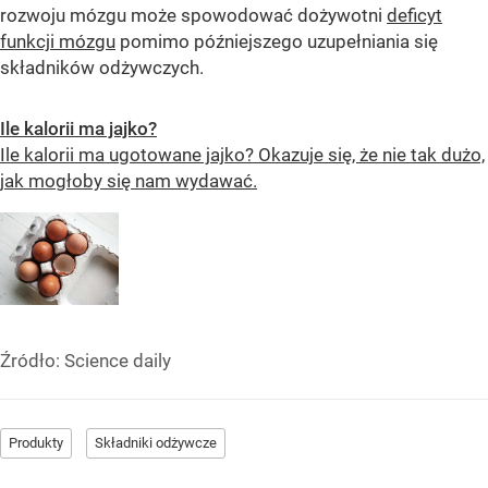
rozwoju mózgu może spowodować dożywotni
deficyt
funkcji mózgu
pomimo późniejszego uzupełniania się
składników odżywczych.
Ile kalorii ma jajko?
Ile kalorii ma ugotowane jajko? Okazuje się, że nie tak dużo,
jak mogłoby się nam wydawać.
Źródło:
Science daily
Produkty
Składniki odżywcze