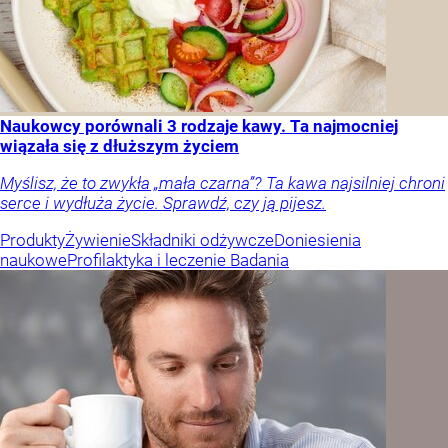
Naukowcy porównali 3 rodzaje kawy. Ta najmocniej
wiązała się z dłuższym życiem
Myślisz, że to zwykła „mała czarna”? Ta kawa najsilniej chroni
serce i wydłuża życie. Sprawdź, czy ją pijesz.
Produkty
Żywienie
Składniki odżywcze
Doniesienia
naukowe
Profilaktyka i leczenie
Badania