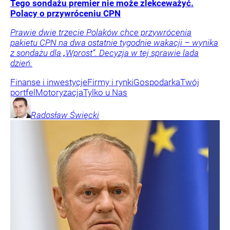
Tego sondażu premier nie może zlekceważyć.
Polacy o przywróceniu CPN
Prawie dwie trzecie Polaków chce przywrócenia
pakietu CPN na dwa ostatnie tygodnie wakacji – wynika
z sondażu dla „Wprost”. Decyzja w tej sprawie lada
dzień.
Finanse i inwestycje
Firmy i rynki
Gospodarka
Twój
portfel
Motoryzacja
Tylko u Nas
Radosław
Święcki