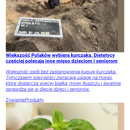
Większość Polaków wybiera kurczaka. Dietetycy
częściej polecają inne mięso dzieciom i seniorom
Większość osób bez zastanowienia kupuje kurczaka.
Tymczasem specjaliści zwracają uwagę na mięso,
które dostarcza więcej białka, mniej tłuszczu i świetnie
sprawdza się w diecie dzieci i seniorów.
Żywienie
Produkty