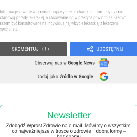
Informacje zawarte w serwisie mają wyłącznie charakter informacyjny i nie
stanowią porady lekarskiej, a stosowanie ich w praktyce powinno za każdym
razem być konsultowane na indywidualnej wizycie lekarskiej z lekarzem
specjalistą.
SKOMENTUJ
UDOSTĘPNIJ
1
Obserwuj nas
w
Google News
Dodaj jako
źródło w Google
Newsletter
Zdobądź Wprost Zdrowie na e-mail. Mówimy o wszystkim,
co najważniejsze w trosce o zdrowie i dobrą formę –
bez spamu.