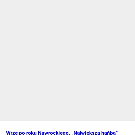
Wrze po roku Nawrockiego. „Największa hańba”