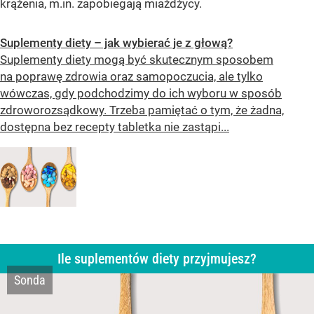
krążenia, m.in. zapobiegają miażdżycy.
Suplementy diety – jak wybierać je z głową?
Suplementy diety mogą być skutecznym sposobem
na poprawę zdrowia oraz samopoczucia, ale tylko
wówczas, gdy podchodzimy do ich wyboru w sposób
zdroworozsądkowy. Trzeba pamiętać o tym, że żadna,
dostępna bez recepty tabletka nie zastąpi...
Ile suplementów diety przyjmujesz?
Sonda