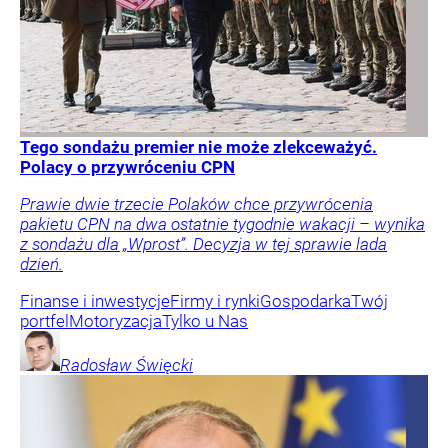
Tego sondażu premier nie może zlekceważyć.
Polacy o przywróceniu CPN
Prawie dwie trzecie Polaków chce przywrócenia
pakietu CPN na dwa ostatnie tygodnie wakacji – wynika
z sondażu dla „Wprost”. Decyzja w tej sprawie lada
dzień.
Finanse i inwestycje
Firmy i rynki
Gospodarka
Twój
portfel
Motoryzacja
Tylko u Nas
Radosław
Święcki