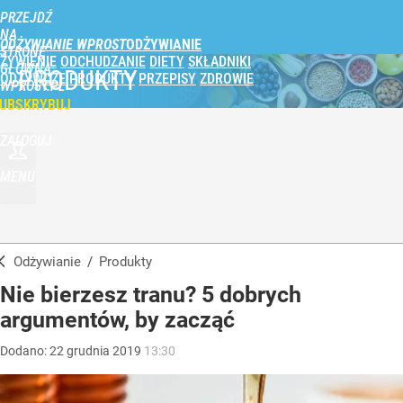
PRZEJDŹ
NA
ODŻYWIANIE WPROST
STRONĘ
ŻYWIENIE
ODCHUDZANIE
DIETY
SKŁADNIKI
GŁÓWNĄ
PRODUKTY
ODŻYWCZE
PRODUKTY
PRZEPISY
ZDROWIE
WPROST.PL
UBSKRYBUJ
ZALOGUJ
MENU
Odżywianie
/
Produkty
Nie bierzesz tranu? 5 dobrych
argumentów, by zacząć
Dodano:
22
grudnia
2019
13:30