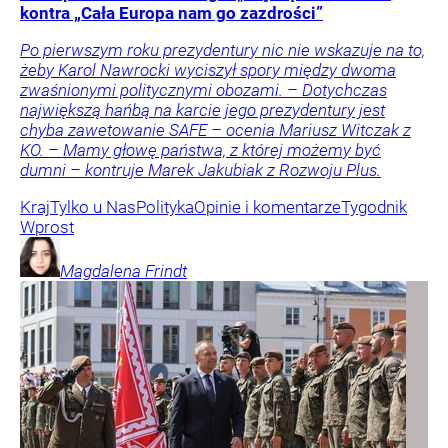
kontra „Cała Europa nam go zazdrości”
Po pierwszym roku prezydentury nic nie wskazuje na to,
żeby Karol Nawrocki wyciszył spory między dwoma
zwaśnionymi politycznymi obozami. – Dotychczas
największą hańbą na karcie jego prezydentury jest
chyba zawetowanie SAFE – ocenia Mariusz Witczak z
KO. – Mamy głowę państwa, z której możemy być
dumni – kontruje Marek Jakubiak z Rozwoju Plus.
Kraj
Tylko u Nas
Polityka
Opinie i komentarze
Tygodnik
Wprost
Magdalena
Frindt