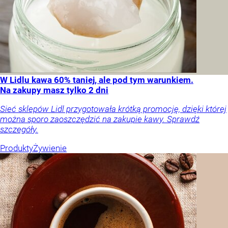
W Lidlu kawa 60% taniej, ale pod tym warunkiem.
Na zakupy masz tylko 2 dni
Sieć sklepów Lidl przygotowała krótką promocję, dzięki której
można sporo zaoszczędzić na zakupie kawy. Sprawdź
szczegóły.
Produkty
Żywienie