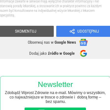
Informacje zawarte w serwisie mają wyłącznie charakter informacyjny i nie
stanowią porady lekarskiej, a stosowanie ich w praktyce powinno za każdym
razem być konsultowane na indywidualnej wizycie lekarskiej z lekarzem
specjalistą.
SKOMENTUJ
UDOSTĘPNIJ
Obserwuj nas
w
Google News
Dodaj jako
źródło w Google
Newsletter
Zdobądź Wprost Zdrowie na e-mail. Mówimy o wszystkim,
co najważniejsze w trosce o zdrowie i dobrą formę –
bez spamu.