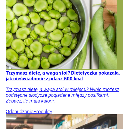
Trzymasz dietę, a waga stoi? Dietetyczka pokazała,
jak nieświadomie zjadasz 500 kcal
Trzymasz dietę, a waga stoi w miejscu? Winić możesz
podstępne słodycze podjadane między posiłkami.
Zobacz, ile mają kalorii.
Odchudzanie
Produkty