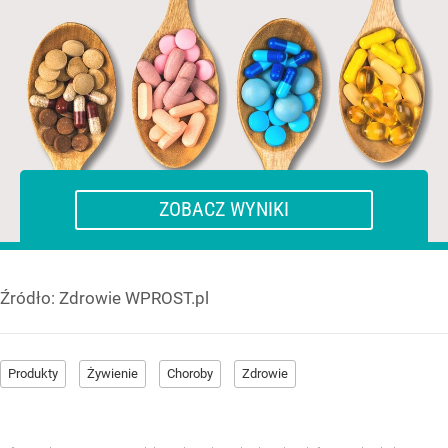
Żadnego
1-2
3-4
5-6
Powyżej 7
ZOBACZ WYNIKI
Źródło:
Zdrowie WPROST.pl
Produkty
Żywienie
Choroby
Zdrowie