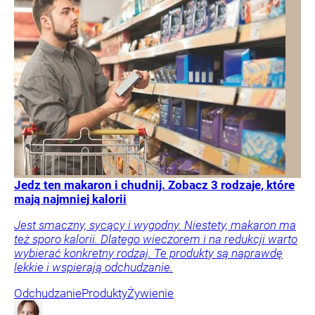
Jedz ten makaron i chudnij. Zobacz 3 rodzaje, które
mają najmniej kalorii
Jest smaczny, sycący i wygodny. Niestety, makaron ma
też sporo kalorii. Dlatego wieczorem i na redukcji warto
wybierać konkretny rodzaj. Te produkty są naprawdę
lekkie i wspierają odchudzanie.
Odchudzanie
Produkty
Żywienie