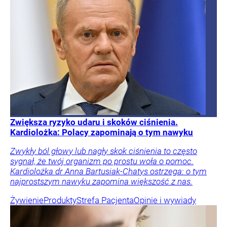
Zwiększa ryzyko udaru i skoków ciśnienia.
Kardiolożka: Polacy zapominają o tym nawyku
Zwykły ból głowy lub nagły skok ciśnienia to często
sygnał, że twój organizm po prostu woła o pomoc.
Kardiolożka dr Anna Bartusiak-Chatys ostrzega: o tym
najprostszym nawyku zapomina większość z nas.
Żywienie
Produkty
Strefa Pacjenta
Opinie i wywiady