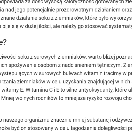
ra odpowiada za dość wysoką kaloryczność gotowanych zi
a nad jego potencjalnie prozdrowotnym działaniem ora
 znane działanie soku z ziemniaków, które było wykorzy
 pije się w dużej ilości, ale należy go stosować system
e?
iwości soku z surowych ziemniaków, warto bliżej pozna
ę ich spożywanie osobom z nadciśnieniem tętniczym. Ziem
stępujących w surowych bulwach witamin tracimy w pro
ania ziemniaków w celu uzyskania znajdującej w nich s
 witamy E. Witamina C i E to silne antyoksydanty, które a
i. Mniej wolnych rodników to mniejsze ryzyko rozwoju c
o naszego organizmu znacznie mniej substancji odżywcz
oże być on stosowany w celu łagodzenia dolegliwości po