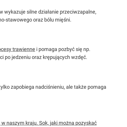
 wykazuje silne działanie przeciwzapalne,
tno-stawowego oraz bólu mięśni.
ocesy trawienne
i pomaga pozbyć się np.
ci po jedzeniu oraz krępujących wzdęć.
 tylko zapobiega nadciśnieniu, ale także pomaga
ą w naszym kraju. Sok, jaki można pozyskać