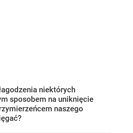
łagodzenia niektórych
nym sposobem na uniknięcie
sprzymierzeńcem naszego
sięgać?