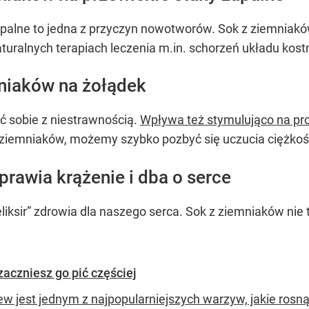
palne to jedna z przyczyn nowotworów. Sok z ziemniaków
aturalnych terapiach leczenia m.in. schorzeń układu kos
niaków na żołądek
 sobie z niestrawnością.
Wpływa też stymulująco na pr
 ziemniaków, możemy szybko pozbyć się uczucia ciężkoś
rawia krążenie i dba o serce
eliksir” zdrowia dla naszego serca. Sok z ziemniaków nie
zaczniesz go pić częściej
w jest jednym z najpopularniejszych warzyw, jakie rosn