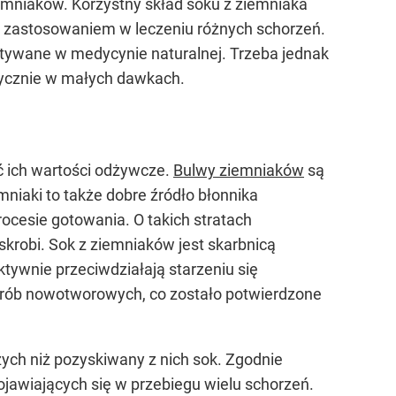
emniaków. Korzystny skład soku z ziemniaka
z zastosowaniem w leczeniu różnych schorzeń.
stywane w medycynie naturalnej. Trzeba jednak
atycznie w małych dawkach.
ć ich wartości odżywcze.
Bulwy ziemniaków
są
niaki to także dobre źródło błonnika
cesie gotowania. O takich stratach
krobi. Sok z ziemniaków jest skarbnicą
ktywnie przeciwdziałają starzeniu się
horób nowotworowych, co zostało potwierdzone
ych niż pozyskiwany z nich sok. Zgodnie
jawiających się w przebiegu wielu schorzeń.