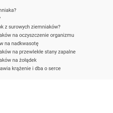
emniaka?
?
ok z surowych ziemniaków?
iaków na oczyszczenie organizmu
ów na nadkwasotę
aków na przewlekłe stany zapalne
iaków na żołądek
awia krążenie i dba o serce