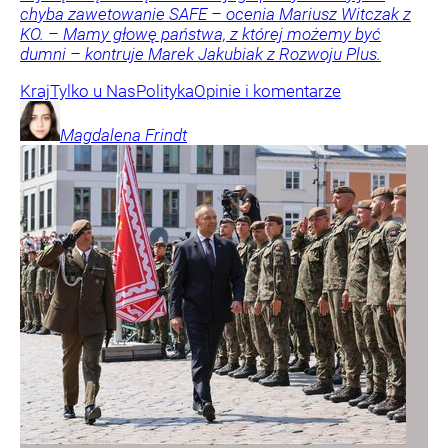
chyba zawetowanie SAFE – ocenia Mariusz Witczak z
KO. – Mamy głowę państwa, z której możemy być
dumni – kontruje Marek Jakubiak z Rozwoju Plus.
Kraj
Tylko u Nas
Polityka
Opinie i komentarze
Magdalena
Frindt