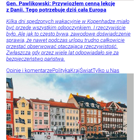
Gen. Pawlikowski: Przywiozłem cenną lekcję
z Danii. Tego potrzebuje dziś cała Europa
Kilka dni spędzonych wakacyjnie w Kopenhadze miało
być przede wszystkim odpoczynkiem. I rzeczywiście
było. Ale jak to często bywa, zawodowe doświadczenie
sprawia, że nawet podczas urlopu trudno całkowicie
przestać obserwować otaczającą rzeczywistość.
Zwłaszcza gdy przez wiele lat odpowiadało się za
bezpieczeństwo państwa.
Opinie i komentarze
Polityka
Kraj
Świat
Tylko u Nas