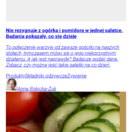
Nie rezygnuję z ogórka i pomidora w jednej sałatce.
Badania pokazały, co się dzieje
To połączenie warzyw od zawsze gościło na naszych
stołach, tymczasem mówi się o jego niekorzystnym
działaniu. A jak jest naprawdę? Badacze podali dane.
Zobacz, czy można jeść takie sałatki na co dzień.
Produkty
Składniki odżywcze
Żywienie
Anna
Rokicka-Żuk