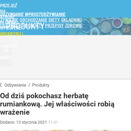
PRZEJDŹ
NA
ODŻYWIANIE WPROST
STRONĘ
ŻYWIENIE
ODCHUDZANIE
DIETY
SKŁADNIKI
GŁÓWNĄ
PRODUKTY
ODŻYWCZE
PRODUKTY
PRZEPISY
ZDROWIE
WPROST.PL
UBSKRYBUJ
ZALOGUJ
MENU
Odżywianie
/
Produkty
Od dziś pokochasz herbatę
rumiankową. Jej właściwości robią
wrażenie
Dodano:
13
stycznia
2021
11:31