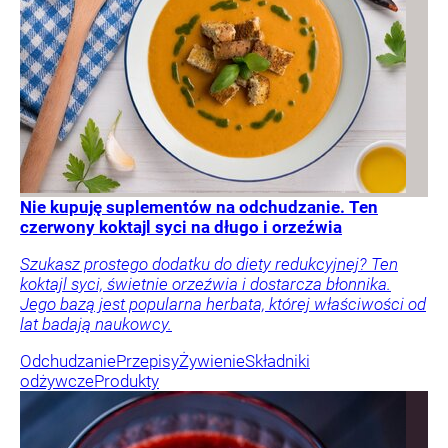
Nie kupuję suplementów na odchudzanie. Ten
czerwony koktajl syci na długo i orzeźwia
Szukasz prostego dodatku do diety redukcyjnej? Ten
koktajl syci, świetnie orzeźwia i dostarcza błonnika.
Jego bazą jest popularna herbata, której właściwości od
lat badają naukowcy.
Odchudzanie
Przepisy
Żywienie
Składniki
odżywcze
Produkty