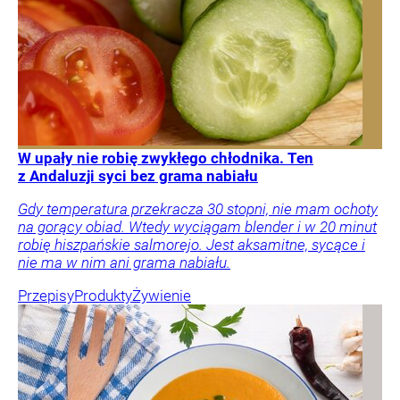
W upały nie robię zwykłego chłodnika. Ten
z Andaluzji syci bez grama nabiału
Gdy temperatura przekracza 30 stopni, nie mam ochoty
na gorący obiad. Wtedy wyciągam blender i w 20 minut
robię hiszpańskie salmorejo. Jest aksamitne, sycące i
nie ma w nim ani grama nabiału.
Przepisy
Produkty
Żywienie