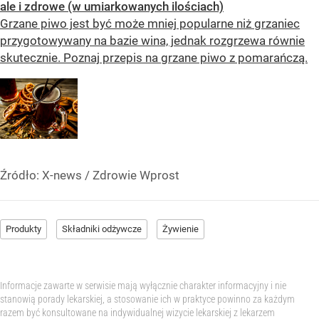
ale i zdrowe (w umiarkowanych ilościach)
Grzane piwo jest być może mniej popularne niż grzaniec
przygotowywany na bazie wina, jednak rozgrzewa równie
skutecznie. Poznaj przepis na grzane piwo z pomarańczą.
Źródło:
X-news
/
Zdrowie Wprost
Produkty
Składniki odżywcze
Żywienie
Informacje zawarte w serwisie mają wyłącznie charakter informacyjny i nie
stanowią porady lekarskiej, a stosowanie ich w praktyce powinno za każdym
razem być konsultowane na indywidualnej wizycie lekarskiej z lekarzem