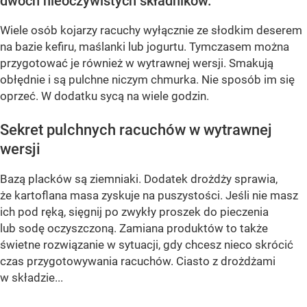
dwóch nieoczywistych składników.
Wiele osób kojarzy racuchy wyłącznie ze słodkim deserem
na bazie kefiru, maślanki lub jogurtu. Tymczasem można
przygotować je również w wytrawnej wersji. Smakują
obłędnie i są pulchne niczym chmurka. Nie sposób im się
oprzeć. W dodatku sycą na wiele godzin.
Sekret pulchnych racuchów w wytrawnej
wersji
Bazą placków są ziemniaki. Dodatek drożdży sprawia,
że kartoflana masa zyskuje na puszystości. Jeśli nie masz
ich pod ręką, sięgnij po zwykły proszek do pieczenia
lub sodę oczyszczoną. Zamiana produktów to także
świetne rozwiązanie w sytuacji, gdy chcesz nieco skrócić
czas przygotowywania racuchów. Ciasto z drożdżami
w składzie...