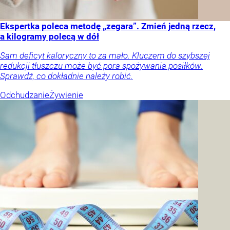
Ekspertka poleca metodę „zegara”. Zmień jedną rzecz,
a kilogramy polecą w dół
Sam deficyt kaloryczny to za mało. Kluczem do szybszej
redukcji tłuszczu może być pora spożywania posiłków.
Sprawdź, co dokładnie należy robić.
Odchudzanie
Żywienie