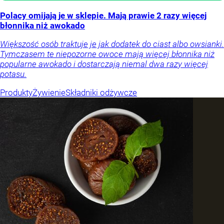
Polacy omijają je w sklepie. Mają prawie 2 razy więcej
błonnika niż awokado
Większość osób traktuje je jak dodatek do ciast albo owsianki.
Tymczasem te niepozorne owoce mają więcej błonnika niż
popularne awokado i dostarczają niemal dwa razy więcej
potasu.
Produkty
Żywienie
Składniki odżywcze