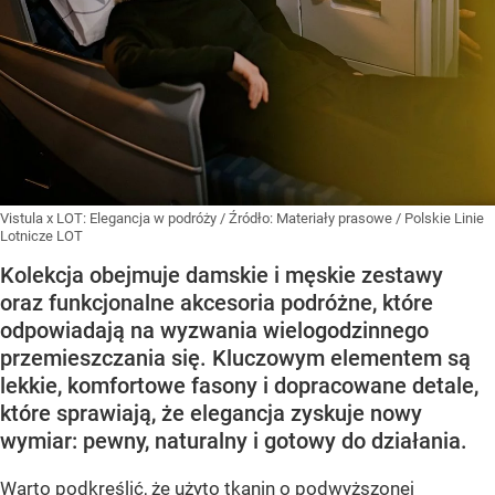
Vistula x LOT: Elegancja w podróży
/ Źródło:
Materiały prasowe
/
Polskie Linie
Lotnicze LOT
Kolekcja obejmuje damskie i męskie zestawy
oraz funkcjonalne akcesoria podróżne, które
odpowiadają na wyzwania wielogodzinnego
przemieszczania się. Kluczowym elementem są
lekkie, komfortowe fasony i dopracowane detale,
które sprawiają, że elegancja zyskuje nowy
wymiar: pewny, naturalny i gotowy do działania.
Warto podkreślić, że użyto tkanin o podwyższonej