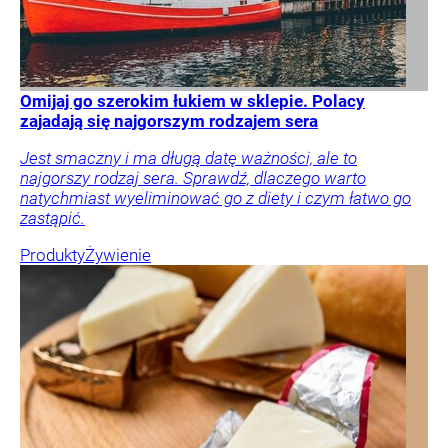
Omijaj go szerokim łukiem w sklepie. Polacy
zajadają się najgorszym rodzajem sera
Jest smaczny i ma długą datę ważności, ale to
najgorszy rodzaj sera. Sprawdź, dlaczego warto
natychmiast wyeliminować go z diety i czym łatwo go
zastąpić.
Produkty
Żywienie