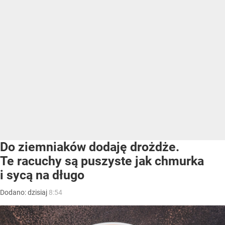
Do ziemniaków dodaję drożdże.
Te racuchy są puszyste jak chmurka
i sycą na długo
Dodano:
dzisiaj
8:54