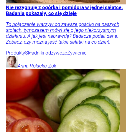
Nie rezygnuję z ogórka i pomidora w jednej sałatce.
Badania pokazały, co się dzieje
To połączenie warzyw od zawsze gościło na naszych
stołach, tymczasem mówi się o jego niekorzystnym
działaniu. A jak jest naprawdę? Badacze podali dane.
Zobacz, czy można jeść takie sałatki na co dzień.
Produkty
Składniki odżywcze
Żywienie
Anna
Rokicka-Żuk