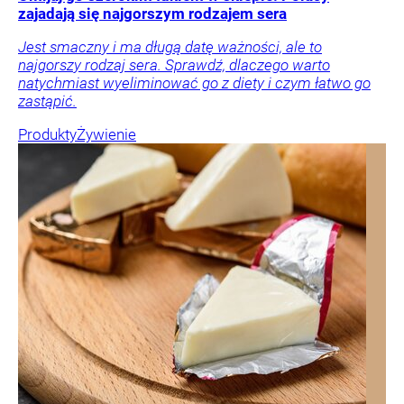
zajadają się najgorszym rodzajem sera
Jest smaczny i ma długą datę ważności, ale to
najgorszy rodzaj sera. Sprawdź, dlaczego warto
natychmiast wyeliminować go z diety i czym łatwo go
zastąpić.
Produkty
Żywienie