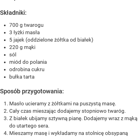
Składniki:
700 g twarogu
3 łyżki masła
5 jajek (oddzielone żółtka od białek)
220 g mąki
sól
miód do polania
odrobina cukru
bułka tarta
Sposób przygotowania:
Masło ucieramy z żółtkami na puszystą masę.
Cały czas mieszając dodajemy stopniowo twaróg.
Z białek ubijamy sztywną pianę. Dodajemy wraz z mąką
do utartego sera.
Mieszamy masę i wykładamy na stolnicę obsypaną