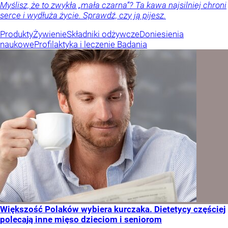
Myślisz, że to zwykła „mała czarna”? Ta kawa najsilniej chroni
serce i wydłuża życie. Sprawdź, czy ją pijesz.
Produkty
Żywienie
Składniki odżywcze
Doniesienia
naukowe
Profilaktyka i leczenie
Badania
Większość Polaków wybiera kurczaka. Dietetycy częściej
polecają inne mięso dzieciom i seniorom