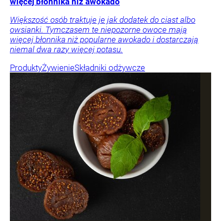
więcej błonnika niż awokado
Większość osób traktuje je jak dodatek do ciast albo
owsianki. Tymczasem te niepozorne owoce mają
więcej błonnika niż popularne awokado i dostarczają
niemal dwa razy więcej potasu.
Produkty
Żywienie
Składniki odżywcze