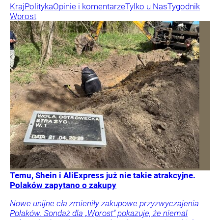
Kraj
Polityka
Opinie i komentarze
Tylko u Nas
Tygodnik
Wprost
Temu, Shein i AliExpress już nie takie atrakcyjne.
Polaków zapytano o zakupy
Nowe unijne cła zmieniły zakupowe przyzwyczajenia
Polaków. Sondaż dla „Wprost” pokazuje, że niemal