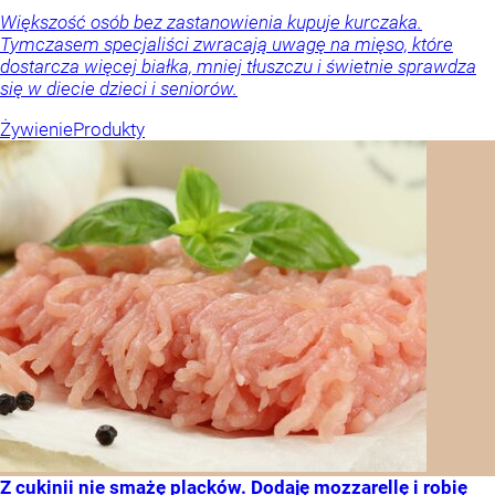
Większość osób bez zastanowienia kupuje kurczaka.
Tymczasem specjaliści zwracają uwagę na mięso, które
dostarcza więcej białka, mniej tłuszczu i świetnie sprawdza
się w diecie dzieci i seniorów.
Żywienie
Produkty
Z cukinii nie smażę placków. Dodaję mozzarellę i robię