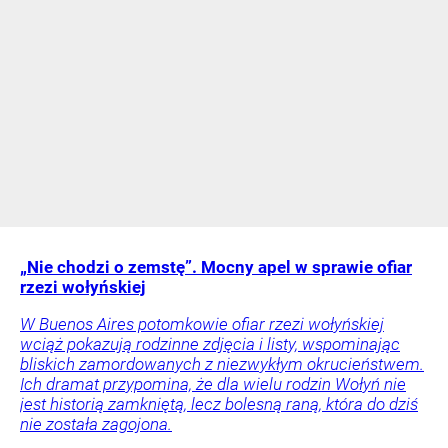
„Nie chodzi o zemstę”. Mocny apel w sprawie ofiar
rzezi wołyńskiej
W Buenos Aires potomkowie ofiar rzezi wołyńskiej
wciąż pokazują rodzinne zdjęcia i listy, wspominając
bliskich zamordowanych z niezwykłym okrucieństwem.
Ich dramat przypomina, że dla wielu rodzin Wołyń nie
jest historią zamkniętą, lecz bolesną raną, która do dziś
nie została zagojona.