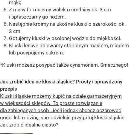
mąką.
Z masy formujemy wałek o średnicy ok. 3 cm
i spłaszczamy go nożem.
Następnie kroimy na ukośne kluski o szerokości ok.
2 cm.
Gotujemy kluski w osolonej wodzie do miękkości.
Kluski leniwe polewamy stopionym masłem, miodem
lub posypujemy cukrem.
*Kluski możesz posypać także cynamonem. Smacznego!
Jak zrobić idealne kluski śląskie? Prosty i sprawdzony
przepis
Kluski śląskie możemy kupić na dziale garmażeryjnym
w większości sklepów. To proste rozwiązanie
dla zabieganych osób. Jeśli jednak chcesz oczarować
gości lub rodzinę, samodzielnie przygotuj kluski śląskie.
Jak zrobić idealne ciasto?