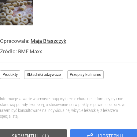
Opracowała:
Maja Błaszczyk
Źródło:
RMF Maxx
Produkty
Składniki odżywcze
Przepisy kulinarne
Informacje zawarte w serwisie mają wyłącznie charakter informacyjny i nie
stanowią porady lekarskiej, a stosowanie ich w praktyce powinno za każdym
razem być konsultowane na indywidualnej wizycie lekarskiej z lekarzem
specjalistą.
SKOMENTUJ
UDOSTĘPNIJ
1