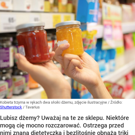
Kobieta trzyma w rękach dwa słoiki dżemu, zdjęcie ilustracyjne
/ Źródło:
Shutterstock
/
Tavarius
Lubisz dżemy? Uważaj na te ze sklepu. Niektóre
mogą cię mocno rozczarować. Ostrzega przed
nimi znana dietetyczka i bezlitośnie obnaża triki