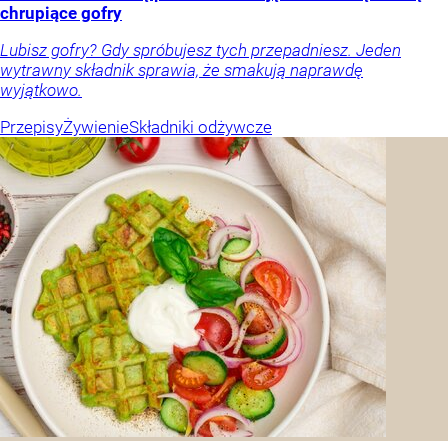
chrupiące gofry
Lubisz gofry? Gdy spróbujesz tych przepadniesz. Jeden
wytrawny składnik sprawia, że smakują naprawdę
wyjątkowo.
Przepisy
Żywienie
Składniki odżywcze