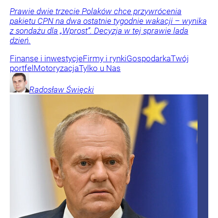
Prawie dwie trzecie Polaków chce przywrócenia
pakietu CPN na dwa ostatnie tygodnie wakacji – wynika
z sondażu dla „Wprost”. Decyzja w tej sprawie lada
dzień.
Finanse i inwestycje
Firmy i rynki
Gospodarka
Twój
portfel
Motoryzacja
Tylko u Nas
Radosław
Święcki