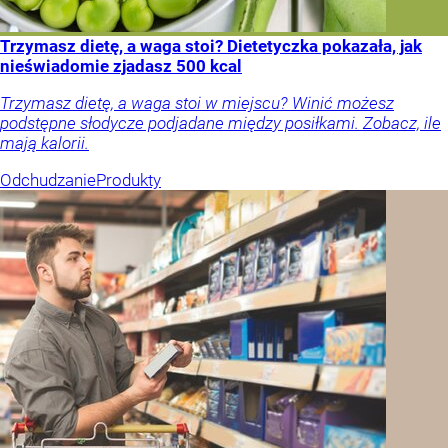
Trzymasz dietę, a waga stoi? Dietetyczka pokazała, jak
nieświadomie zjadasz 500 kcal
Trzymasz dietę, a waga stoi w miejscu? Winić możesz
podstępne słodycze podjadane między posiłkami. Zobacz, ile
mają kalorii.
Odchudzanie
Produkty