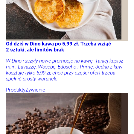
Od dziś w Dino kawa po 5,99 zł. Trzeba wziąć
2 sztuki, ale limitów brak
W Dino ruszyły nowe promocje na kawę. Taniej kupisz
m.in. Lavazzę, Wosebę, Eduscho i Primę. Jedna z kaw
kosztuje tylko 5,99 zł, choć przy części ofert trzeba
spełnić prosty warunek.
Produkty
Żywienie