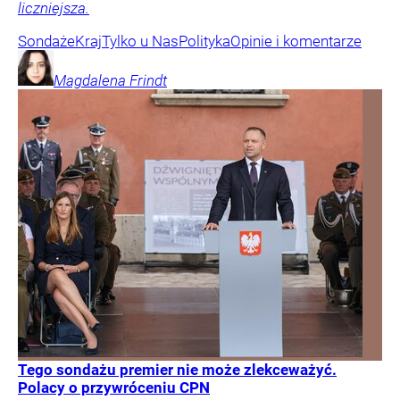
liczniejsza.
Sondaże
Kraj
Tylko u Nas
Polityka
Opinie i komentarze
Magdalena
Frindt
Tego sondażu premier nie może zlekceważyć.
Polacy o przywróceniu CPN