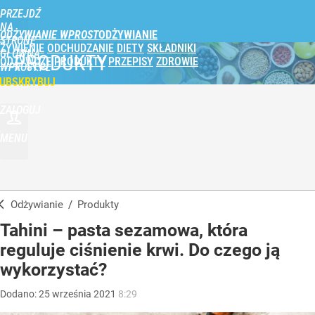
PRZEJDŹ
NA
ODŻYWIANIE WPROST
STRONĘ
ŻYWIENIE
ODCHUDZANIE
DIETY
SKŁADNIKI
GŁÓWNĄ
PRODUKTY
ODŻYWCZE
PRODUKTY
PRZEPISY
ZDROWIE
WPROST.PL
UBSKRYBUJ
ZALOGUJ
MENU
Odżywianie
/
Produkty
Tahini – pasta sezamowa, która
reguluje ciśnienie krwi. Do czego ją
wykorzystać?
Dodano:
25
września
2021
8:29