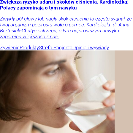
Zwiększa ryzyko udaru i skoków ciśnienia. Kardiolożka:
Polacy zapominają o tym nawyku
Zwykły ból głowy lub nagły skok ciśnienia to często sygnał, że
twój organizm po prostu woła o pomoc. Kardiolożka dr Anna
Bartusiak-Chatys ostrzega: o tym najprostszym nawyku
zapomina większość z nas.
Żywienie
Produkty
Strefa Pacjenta
Opinie i wywiady