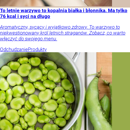
To letnie warzywo to kopalnia białka i błonnika. Ma tylko
76 kcal i syci na długo
Aromatyczny, sycący i wyjątkowo zdrowy. To warzywo to
niekwestionowany król letnich straganów. Zobacz, co warto
włączyć do swojego menu.
Odchudzanie
Produkty