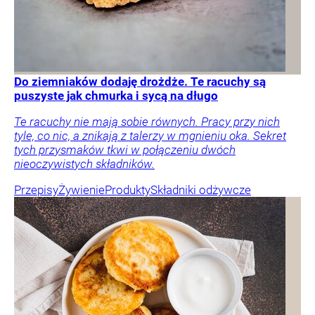
Do ziemniaków dodaję drożdże. Te racuchy są
puszyste jak chmurka i sycą na długo
Te racuchy nie mają sobie równych. Pracy przy nich
tyle, co nic, a znikają z talerzy w mgnieniu oka. Sekret
tych przysmaków tkwi w połączeniu dwóch
nieoczywistych składników.
Przepisy
Żywienie
Produkty
Składniki odżywcze