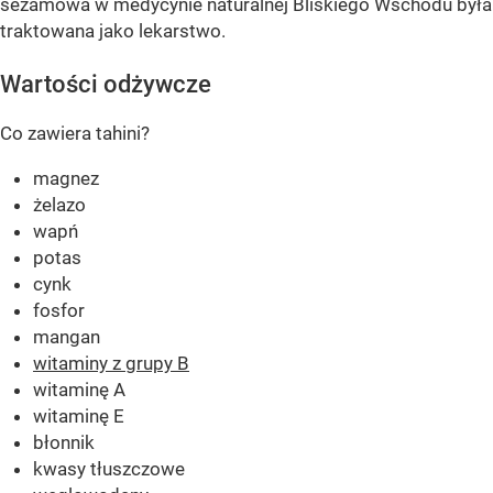
sezamowa w medycynie naturalnej Bliskiego Wschodu była
traktowana jako lekarstwo.
Wartości odżywcze
Co zawiera tahini?
magnez
żelazo
wapń
potas
cynk
fosfor
mangan
witaminy z grupy B
witaminę A
witaminę E
błonnik
kwasy tłuszczowe