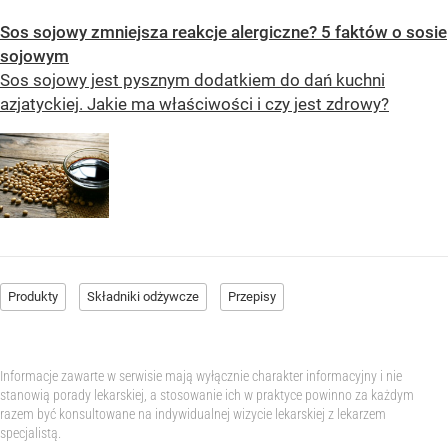
Sos sojowy zmniejsza reakcje alergiczne? 5 faktów o sosie
sojowym
Sos sojowy jest pysznym dodatkiem do dań kuchni
azjatyckiej. Jakie ma właściwości i czy jest zdrowy?
Produkty
Składniki odżywcze
Przepisy
Informacje zawarte w serwisie mają wyłącznie charakter informacyjny i nie
stanowią porady lekarskiej, a stosowanie ich w praktyce powinno za każdym
razem być konsultowane na indywidualnej wizycie lekarskiej z lekarzem
specjalistą.