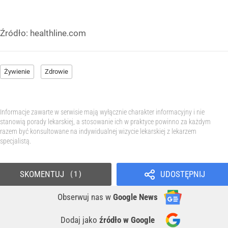
Źródło:
healthline.com
Żywienie
Zdrowie
Informacje zawarte w serwisie mają wyłącznie charakter informacyjny i nie
stanowią porady lekarskiej, a stosowanie ich w praktyce powinno za każdym
razem być konsultowane na indywidualnej wizycie lekarskiej z lekarzem
specjalistą.
SKOMENTUJ
UDOSTĘPNIJ
1
Obserwuj nas
w
Google News
Dodaj jako
źródło w Google