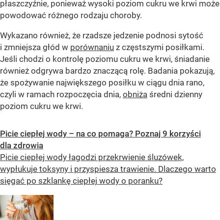
płaszczyźnie, ponieważ wysoki poziom cukru we krwi może
powodować różnego rodzaju choroby.
Wykazano również, że rzadsze jedzenie podnosi sytość
i zmniejsza głód w
porównaniu
z częstszymi posiłkami.
Jeśli chodzi o kontrolę poziomu cukru we krwi, śniadanie
również odgrywa bardzo znaczącą rolę. Badania pokazują,
że spożywanie największego posiłku w ciągu dnia rano,
czyli w ramach rozpoczęcia dnia,
obniża
średni dzienny
poziom cukru we krwi.
Picie ciepłej wody – na co pomaga? Poznaj 9 korzyści
dla zdrowia
Picie ciepłej wody łagodzi przekrwienie śluzówek,
wypłukuje toksyny i przyspiesza trawienie. Dlaczego warto
sięgać po szklankę ciepłej wody o poranku?