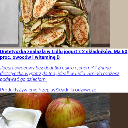
Dietetyczka znalazła w Lidlu jogurt z 2 składników. Ma 60
proc. owoców i witaminę D
Jogurt owocowy bez dodatku cukru i „chemii”? Znana
dietetyczka wypatrzyła ten „ideał” w Lidlu. Śmiało możesz
podawać go dzieciom.
Produkty
Żywienie
Przepisy
Składniki odżywcze