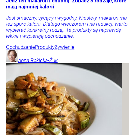
Jedz ten makaron i chudnij. Zobacz 3 rodzaje, które
mają najmniej kalorii
Jest smaczny, sycący i wygodny. Niestety, makaron ma
też sporo kalorii. Dlatego wieczorem i na redukcji warto
wybierać konkretny rodzaj. Te produkty są naprawdę
lekkie i wspierają odchudzanie.
Odchudzanie
Produkty
Żywienie
Anna
Rokicka-Żuk