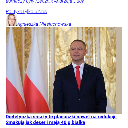
tłumaczy były rzecznik Andrzeja Dudy.
Polityka
Tylko u Nas
Agnieszka
Niesłuchowska
Dietetyczka smaży te placuszki nawet na redukcji.
Smakują jak deser i mają 40 g białka