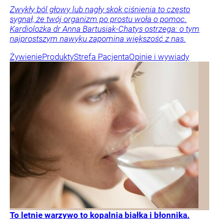
Zwykły ból głowy lub nagły skok ciśnienia to często
sygnał, że twój organizm po prostu woła o pomoc.
Kardiolożka dr Anna Bartusiak-Chatys ostrzega: o tym
najprostszym nawyku zapomina większość z nas.
Żywienie
Produkty
Strefa Pacjenta
Opinie i wywiady
To letnie warzywo to kopalnia białka i błonnika.