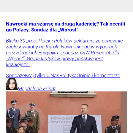
Nawrocki ma szansę na drugą kadencję? Tak ocenili
go Polacy. Sondaż dla „Wprost”
Blisko 39 proc. Polek i Polaków deklaruje, że ponownie
zagłosowałoby na Karola Nawrockiego w wyborach
prezydenckich – wynika z sondażu SW Research dla
„Wprost”. Grupa krytyków głowy państwa jest
liczniejsza.
Sondaże
Kraj
Tylko u Nas
Polityka
Opinie i komentarze
Magdalena
Frindt