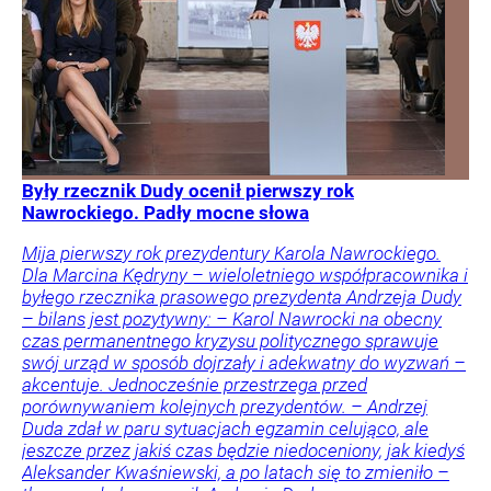
Były rzecznik Dudy ocenił pierwszy rok
Nawrockiego. Padły mocne słowa
Mija pierwszy rok prezydentury Karola Nawrockiego.
Dla Marcina Kędryny – wieloletniego współpracownika i
byłego rzecznika prasowego prezydenta Andrzeja Dudy
– bilans jest pozytywny: – Karol Nawrocki na obecny
czas permanentnego kryzysu politycznego sprawuje
swój urząd w sposób dojrzały i adekwatny do wyzwań –
akcentuje. Jednocześnie przestrzega przed
porównywaniem kolejnych prezydentów. – Andrzej
Duda zdał w paru sytuacjach egzamin celująco, ale
jeszcze przez jakiś czas będzie niedoceniony, jak kiedyś
Aleksander Kwaśniewski, a po latach się to zmieniło –