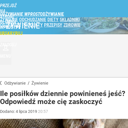
PRZEJDŹ
NA
ODŻYWIANIE WPROST
STRONĘ
ŻYWIENIE
ODCHUDZANIE
DIETY
SKŁADNIKI
GŁÓWNĄ
ŻYWIENIE
ODŻYWCZE
PRODUKTY
PRZEPISY
ZDROWIE
WPROST.PL
UBSKRYBUJ
ZALOGUJ
MENU
Odżywianie
/
Żywienie
Ile posiłków dziennie powinieneś jeść?
Odpowiedź może cię zaskoczyć
Dodano:
4
lipca
2019
20:57