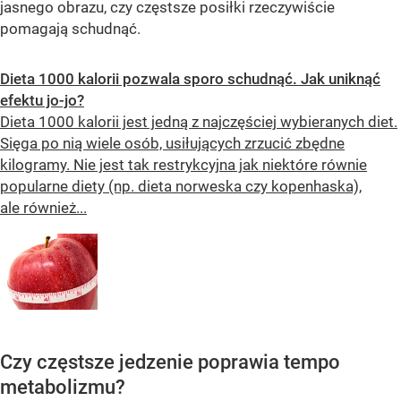
jasnego obrazu, czy częstsze posiłki rzeczywiście
pomagają schudnąć.
Dieta 1000 kalorii pozwala sporo schudnąć. Jak uniknąć
efektu jo-jo?
Dieta 1000 kalorii jest jedną z najczęściej wybieranych diet.
Sięga po nią wiele osób, usiłujących zrzucić zbędne
kilogramy. Nie jest tak restrykcyjna jak niektóre równie
popularne diety (np. dieta norweska czy kopenhaska),
ale również...
Czy częstsze jedzenie poprawia tempo
metabolizmu?