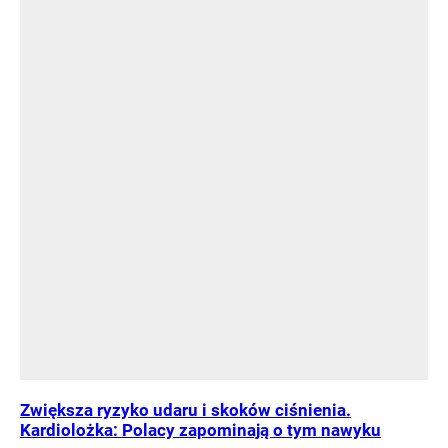
Zwiększa ryzyko udaru i skoków ciśnienia.
Kardiolożka: Polacy zapominają o tym nawyku