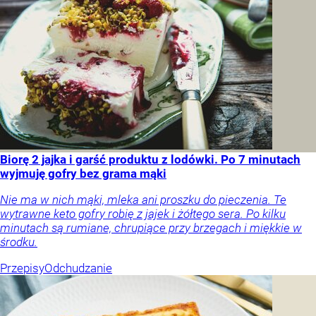
Biorę 2 jajka i garść produktu z lodówki. Po 7 minutach
wyjmuję gofry bez grama mąki
Nie ma w nich mąki, mleka ani proszku do pieczenia. Te
wytrawne keto gofry robię z jajek i żółtego sera. Po kilku
minutach są rumiane, chrupiące przy brzegach i miękkie w
środku.
Przepisy
Odchudzanie