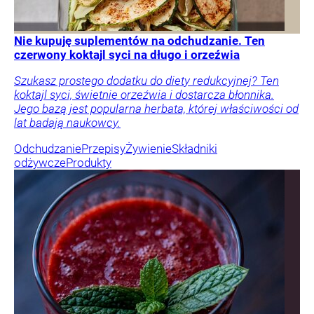
Nie kupuję suplementów na odchudzanie. Ten
czerwony koktajl syci na długo i orzeźwia
Szukasz prostego dodatku do diety redukcyjnej? Ten
koktajl syci, świetnie orzeźwia i dostarcza błonnika.
Jego bazą jest popularna herbata, której właściwości od
lat badają naukowcy.
Odchudzanie
Przepisy
Żywienie
Składniki
odżywcze
Produkty