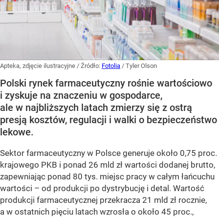
Apteka, zdjęcie ilustracyjne
/ Źródło:
Fotolia
/
Tyler Olson
Polski rynek farmaceutyczny rośnie wartościowo
i zyskuje na znaczeniu w gospodarce,
ale w najbliższych latach zmierzy się z ostrą
presją kosztów, regulacji i walki o bezpieczeństwo
lekowe.
Sektor farmaceutyczny w Polsce generuje około 0,75 proc.
krajowego PKB i ponad 26 mld zł wartości dodanej brutto,
zapewniając ponad 80 tys. miejsc pracy w całym łańcuchu
wartości – od produkcji po dystrybucję i detal. Wartość
produkcji farmaceutycznej przekracza 21 mld zł rocznie,
a w ostatnich pięciu latach wzrosła o około 45 proc.,