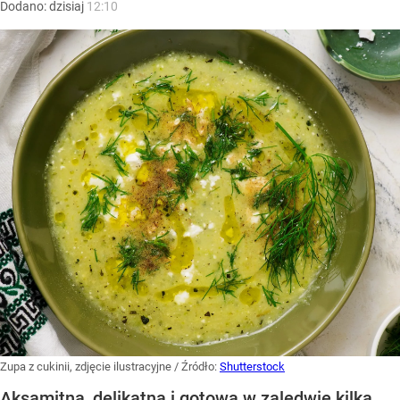
Dodano:
dzisiaj
12:10
Zupa z cukinii, zdjęcie ilustracyjne
/ Źródło:
Shutterstock
Aksamitna, delikatna i gotowa w zaledwie kilka