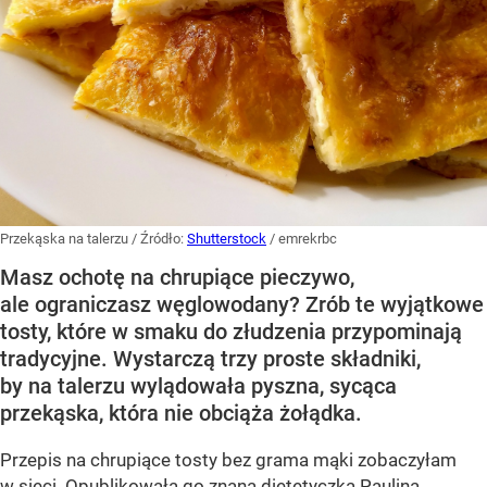
Przekąska na talerzu
/ Źródło:
Shutterstock
/
emrekrbc
Masz ochotę na chrupiące pieczywo,
ale ograniczasz węglowodany? Zrób te wyjątkowe
tosty, które w smaku do złudzenia przypominają
tradycyjne. Wystarczą trzy proste składniki,
by na talerzu wylądowała pyszna, sycąca
przekąska, która nie obciąża żołądka.
Przepis na chrupiące tosty bez grama mąki zobaczyłam
w sieci. Opublikowała go znana dietetyczka Paulina