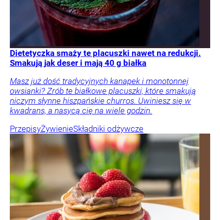
Dietetyczka smaży te placuszki nawet na redukcji.
Smakują jak deser i mają 40 g białka
Masz już dość tradycyjnych kanapek i monotonnej
owsianki? Zrób te białkowe placuszki, które smakują
niczym słynne hiszpańskie churros. Uwiniesz się w
kwadrans, a nasycą cię na wiele godzin.
Przepisy
Żywienie
Składniki odżywcze