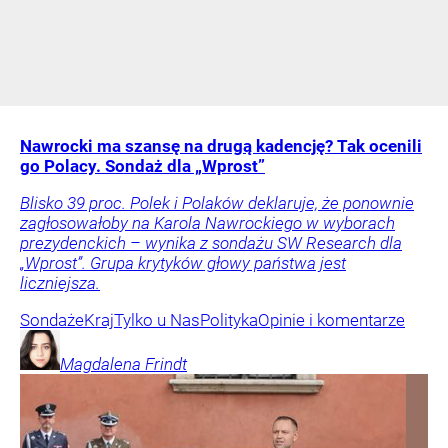
Nawrocki ma szansę na drugą kadencję? Tak ocenili
go Polacy. Sondaż dla „Wprost”
Blisko 39 proc. Polek i Polaków deklaruje, że ponownie
zagłosowałoby na Karola Nawrockiego w wyborach
prezydenckich – wynika z sondażu SW Research dla
„Wprost”. Grupa krytyków głowy państwa jest
liczniejsza.
Sondaże
Kraj
Tylko u Nas
Polityka
Opinie i komentarze
Magdalena
Frindt