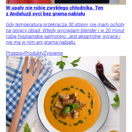
W upały nie robię zwykłego chłodnika. Ten
z Andaluzji syci bez grama nabiału
Gdy temperatura przekracza 30 stopni, nie mam ochoty
na gorący obiad. Wtedy wyciągam blender i w 20 minut
robię hiszpańskie salmorejo. Jest aksamitne, sycące i
nie ma w nim ani grama nabiału.
Przepisy
Produkty
Żywienie