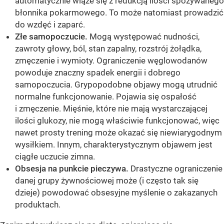
automatycznie wiąże się z redukcją ilości spożywanego
błonnika pokarmowego. To może natomiast prowadzić
do wzdęć i zaparć.
Złe samopoczucie.
Mogą występować nudności,
zawroty głowy, ból, stan zapalny, rozstrój żołądka,
zmęczenie i wymioty. Ograniczenie węglowodanów
powoduje znaczny spadek energii i dobrego
samopoczucia. Grypopodobne objawy mogą utrudnić
normalne funkcjonowanie. Pojawia się ospałość
i zmęczenie. Mięśnie, które nie mają wystarczającej
ilości glukozy, nie mogą właściwie funkcjonować, więc
nawet prosty trening może okazać się niewiarygodnym
wysiłkiem. Innym, charakterystycznym objawem jest
ciągłe uczucie zimna.
Obsesja na punkcie pieczywa.
Drastyczne ograniczenie
danej grupy żywnościowej może (i często tak się
dzieje) powodować obsesyjne myślenie o zakazanych
produktach.