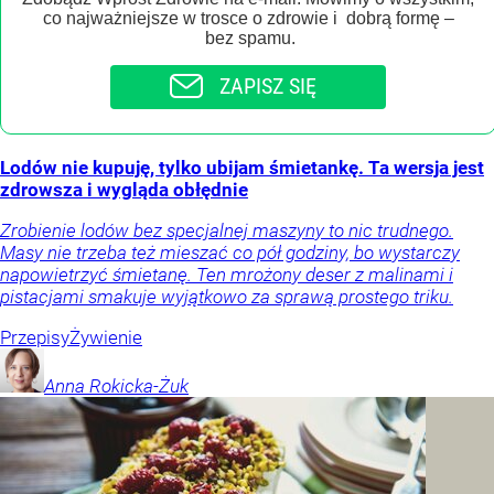
co najważniejsze w trosce o zdrowie i dobrą formę –
bez spamu.
ZAPISZ SIĘ
Lodów nie kupuję, tylko ubijam śmietankę. Ta wersja jest
zdrowsza i wygląda obłędnie
Zrobienie lodów bez specjalnej maszyny to nic trudnego.
Masy nie trzeba też mieszać co pół godziny, bo wystarczy
napowietrzyć śmietanę. Ten mrożony deser z malinami i
pistacjami smakuje wyjątkowo za sprawą prostego triku.
Przepisy
Żywienie
Anna
Rokicka-Żuk