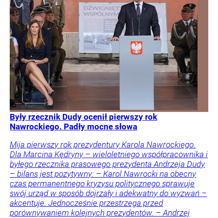
Były rzecznik Dudy ocenił pierwszy rok
Nawrockiego. Padły mocne słowa
Mija pierwszy rok prezydentury Karola Nawrockiego.
Dla Marcina Kędryny – wieloletniego współpracownika i
byłego rzecznika prasowego prezydenta Andrzeja Dudy
– bilans jest pozytywny: – Karol Nawrocki na obecny
czas permanentnego kryzysu politycznego sprawuje
swój urząd w sposób dojrzały i adekwatny do wyzwań –
akcentuje. Jednocześnie przestrzega przed
porównywaniem kolejnych prezydentów. – Andrzej