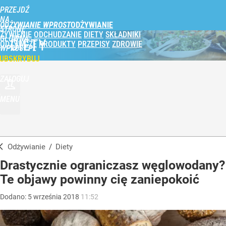
PRZEJDŹ
NA
ODŻYWIANIE WPROST
STRONĘ
ŻYWIENIE
ODCHUDZANIE
DIETY
SKŁADNIKI
GŁÓWNĄ
DIETY
ODŻYWCZE
PRODUKTY
PRZEPISY
ZDROWIE
WPROST.PL
UBSKRYBUJ
ZALOGUJ
MENU
Odżywianie
/
Diety
Drastycznie ograniczasz węglowodany?
Te objawy powinny cię zaniepokoić
Dodano:
5
września
2018
11:52