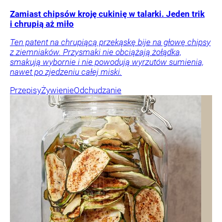
Zamiast chipsów kroję cukinię w talarki. Jeden trik
i chrupią aż miło
Ten patent na chrupiącą przekąskę bije na głowę chipsy
z ziemniaków. Przysmaki nie obciążają żołądka,
smakują wybornie i nie powodują wyrzutów sumienia,
nawet po zjedzeniu całej miski.
Przepisy
Żywienie
Odchudzanie