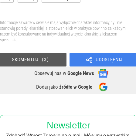
Informacje zawarte w serwisie mają wyłącznie charakter informacyjny i nie
stanowią porady lekarskiej, a stosowanie ich w praktyce powinno za każdym
razem być konsultowane na indywidualnej wizycie lekarskiej z lekarzem
specjalistą.
SKOMENTUJ
UDOSTĘPNIJ
2
Obserwuj nas
w
Google News
Dodaj jako
źródło w Google
Newsletter
Zdobądź Wprost Zdrowie na e-mail. Mówimy o wszystkim,