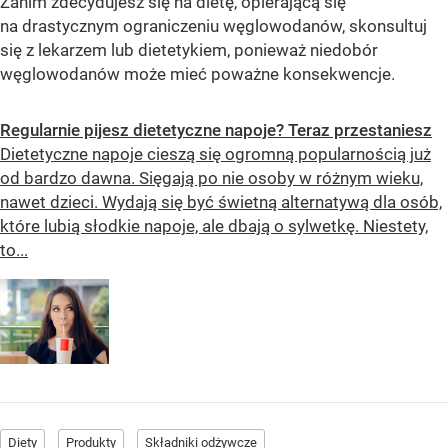
Zanim zdecydujesz się na dietę, opierającą się
na drastycznym ograniczeniu węglowodanów, skonsultuj
się z lekarzem lub dietetykiem, ponieważ niedobór
węglowodanów może mieć poważne konsekwencje.
Regularnie pijesz dietetyczne napoje? Teraz przestaniesz
Dietetyczne napoje cieszą się ogromną popularnością już
od bardzo dawna. Sięgają po nie osoby w różnym wieku,
nawet dzieci. Wydają się być świetną alternatywą dla osób,
które lubią słodkie napoje, ale dbają o sylwetkę. Niestety,
to...
Diety
Produkty
Składniki odżywcze