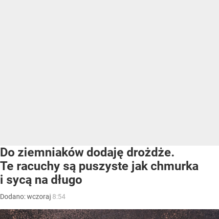
Do ziemniaków dodaję drożdże.
Te racuchy są puszyste jak chmurka
i sycą na długo
Dodano:
wczoraj
8:54