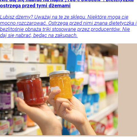
ostrzega przed tymi dżemami
Lubisz dżemy? Uważaj na te ze sklepu. Niektóre mogą cię
mocno rozczarować. Ostrzega przed nimi znana dietetyczka i
bezlitośnie obnaża triki stosowane przez producentów. Nie
daj się nabrać, będąc na zakupach.