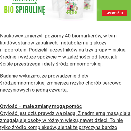
Naukowcy zmierzyli poziomy 40 biomarkerów, w tym
lipidów, stanów zapalnych, metabolizmu glukozy
i lipoprotein. Podzielili uczestników na trzy grupy – niskie,
średnie i wyższe spożycie – w zależności od tego, jak
ściśle przestrzegali diety śródziemnomorskiej.
Badanie wykazało, że prowadzenie diety
śródziemnomorskiej zmniejsza ryzyko chorób sercowo-
naczyniowych o jedną czwartą.
Otyłość – małe zmiany mogą pomóc
Otyłość jest dziś prawdziwą plagą. Z nadmierną masą ciała
zmagają się osoby w różnym wieku, nawet dzieci. To nie
tylko źródło kompleksów, ale także przyczyna bardzo