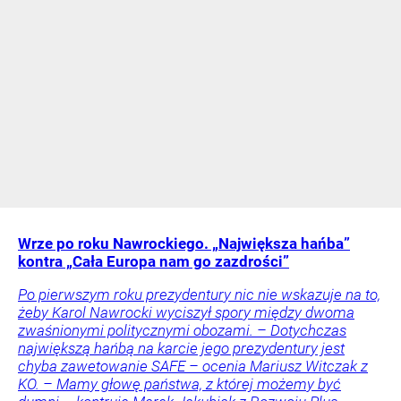
Wrze po roku Nawrockiego. „Największa hańba”
kontra „Cała Europa nam go zazdrości”
Po pierwszym roku prezydentury nic nie wskazuje na to,
żeby Karol Nawrocki wyciszył spory między dwoma
zwaśnionymi politycznymi obozami. – Dotychczas
największą hańbą na karcie jego prezydentury jest
chyba zawetowanie SAFE – ocenia Mariusz Witczak z
KO. – Mamy głowę państwa, z której możemy być