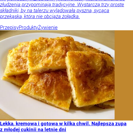
złudzenia przypominają tradycyjne. Wystarczą trzy proste
składniki, by na talerzu wylądowała pyszna, sycąca
przekąska, która nie obciąża żołądka.
Przepisy
Produkty
Żywienie
Lekka, kremowa i gotowa w kilka chwil. Najlepsza zupa
z młodej cukinii na letnie dni