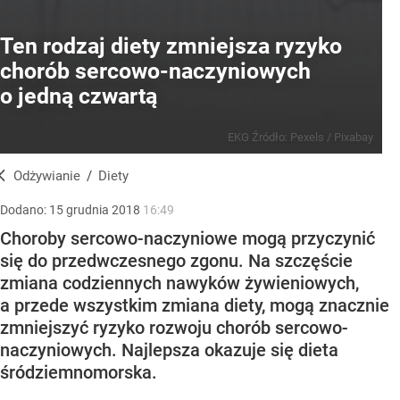
Ten rodzaj diety zmniejsza ryzyko
chorób sercowo-naczyniowych
o jedną czwartą
EKG
Źródło:
Pexels
/
Pixabay
Odżywianie
/
Diety
Dodano:
15
grudnia
2018
16:49
Choroby sercowo-naczyniowe mogą przyczynić
się do przedwczesnego zgonu. Na szczęście
zmiana codziennych nawyków żywieniowych,
a przede wszystkim zmiana diety, mogą znacznie
zmniejszyć ryzyko rozwoju chorób sercowo-
naczyniowych. Najlepsza okazuje się dieta
śródziemnomorska.