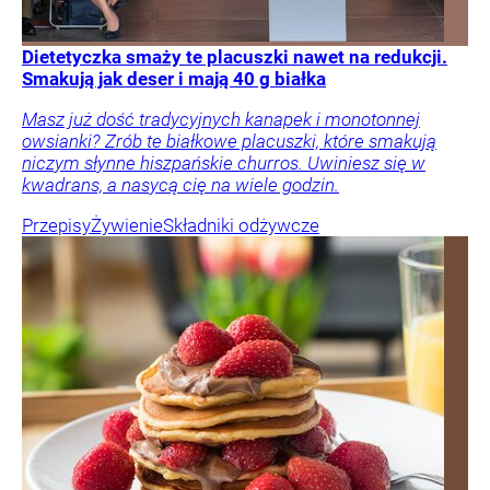
Dietetyczka smaży te placuszki nawet na redukcji.
Smakują jak deser i mają 40 g białka
Masz już dość tradycyjnych kanapek i monotonnej
owsianki? Zrób te białkowe placuszki, które smakują
niczym słynne hiszpańskie churros. Uwiniesz się w
kwadrans, a nasycą cię na wiele godzin.
Przepisy
Żywienie
Składniki odżywcze