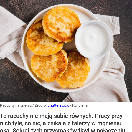
Racuchy na talerzu
/ Źródło:
Shutterstock
/
Rui Elena
Te racuchy nie mają sobie równych. Pracy przy
nich tyle, co nic, a znikają z talerzy w mgnieniu
oka. Sekret tych przysmaków tkwi w połączeniu