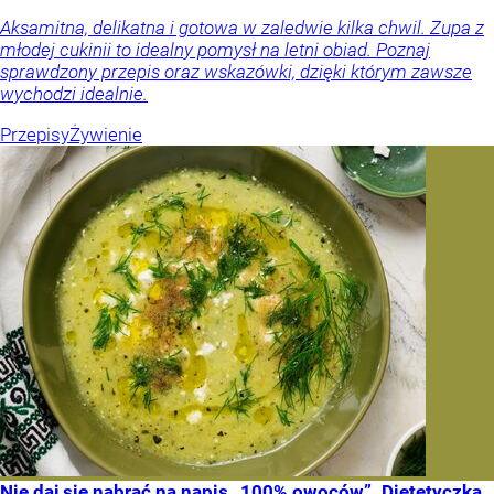
Aksamitna, delikatna i gotowa w zaledwie kilka chwil. Zupa z
młodej cukinii to idealny pomysł na letni obiad. Poznaj
sprawdzony przepis oraz wskazówki, dzięki którym zawsze
wychodzi idealnie.
Przepisy
Żywienie
Nie daj się nabrać na napis „100% owoców”. Dietetyczka