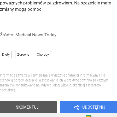
poważnych problemów ze zdrowiem. Na szczęście małe
zmiany mogą pomóc.
Źródło:
Medical News Today
Diety
Zdrowie
Choroby
Informacje zawarte w serwisie mają wyłącznie charakter informacyjny i nie
stanowią porady lekarskiej, a stosowanie ich w praktyce powinno za każdym
razem być konsultowane na indywidualnej wizycie lekarskiej z lekarzem
specjalistą.
SKOMENTUJ
UDOSTĘPNIJ