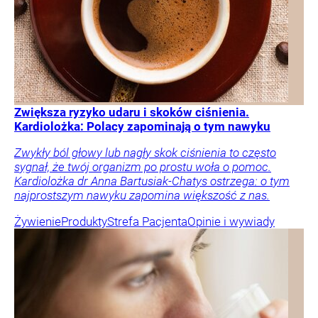
Zwiększa ryzyko udaru i skoków ciśnienia.
Kardiolożka: Polacy zapominają o tym nawyku
Zwykły ból głowy lub nagły skok ciśnienia to często
sygnał, że twój organizm po prostu woła o pomoc.
Kardiolożka dr Anna Bartusiak-Chatys ostrzega: o tym
najprostszym nawyku zapomina większość z nas.
Żywienie
Produkty
Strefa Pacjenta
Opinie i wywiady