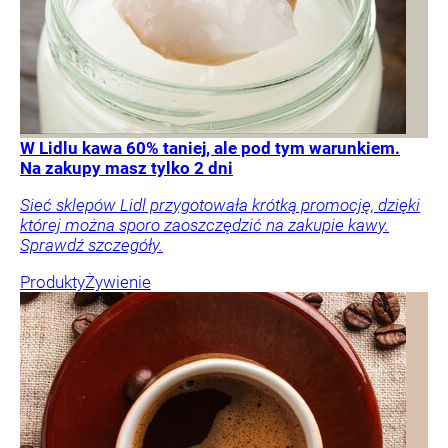
W Lidlu kawa 60% taniej, ale pod tym warunkiem.
Na zakupy masz tylko 2 dni
Sieć sklepów Lidl przygotowała krótką promocję, dzięki
której można sporo zaoszczędzić na zakupie kawy.
Sprawdź szczegóły.
Produkty
Żywienie