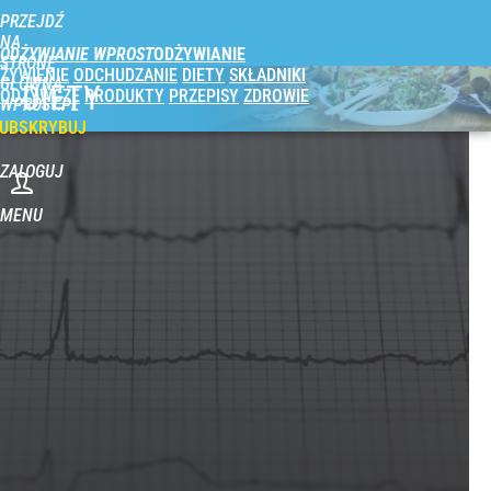
PRZEJDŹ
NA
ODŻYWIANIE WPROST
STRONĘ
ŻYWIENIE
ODCHUDZANIE
DIETY
SKŁADNIKI
GŁÓWNĄ
DIETY
ODŻYWCZE
PRODUKTY
PRZEPISY
ZDROWIE
WPROST.PL
UBSKRYBUJ
ZALOGUJ
MENU