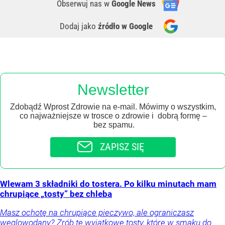
Obserwuj nas
w
Google News
Dodaj jako
źródło w Google
Newsletter
Zdobądź Wprost Zdrowie na e-mail. Mówimy o wszystkim,
co najważniejsze w trosce o zdrowie i dobrą formę –
bez spamu.
ZAPISZ SIĘ
Wlewam 3 składniki do tostera. Po kilku minutach mam
chrupiące „tosty” bez chleba
Masz ochotę na chrupiące pieczywo, ale ograniczasz
węglowodany? Zrób te wyjątkowe tosty, które w smaku do