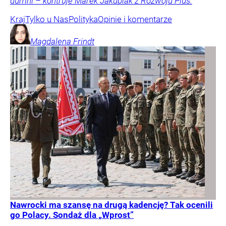
dumni – kontruje Marek Jakubiak z Rozwoju Plus.
Kraj
Tylko u Nas
Polityka
Opinie i komentarze
Magdalena
Frindt
Nawrocki ma szansę na drugą kadencję? Tak ocenili
go Polacy. Sondaż dla „Wprost”