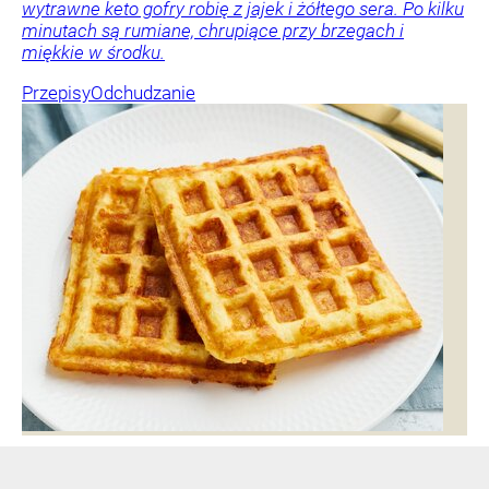
wytrawne keto gofry robię z jajek i żółtego sera. Po kilku
minutach są rumiane, chrupiące przy brzegach i
miękkie w środku.
Przepisy
Odchudzanie