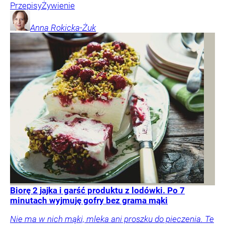
Przepisy
Żywienie
Anna
Rokicka-Żuk
Biorę 2 jajka i garść produktu z lodówki. Po 7
minutach wyjmuję gofry bez grama mąki
Nie ma w nich mąki, mleka ani proszku do pieczenia. Te