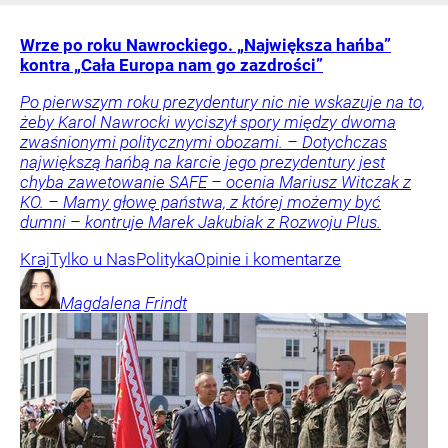
Wrze po roku Nawrockiego. „Największa hańba”
kontra „Cała Europa nam go zazdrości”
Po pierwszym roku prezydentury nic nie wskazuje na to,
żeby Karol Nawrocki wyciszył spory między dwoma
zwaśnionymi politycznymi obozami. – Dotychczas
największą hańbą na karcie jego prezydentury jest
chyba zawetowanie SAFE – ocenia Mariusz Witczak z
KO. – Mamy głowę państwa, z której możemy być
dumni – kontruje Marek Jakubiak z Rozwoju Plus.
Kraj
Tylko u Nas
Polityka
Opinie i komentarze
Magdalena
Frindt