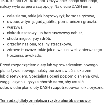
1600 kalorii i 2000 kalorii. Oczywiście, chcąc schudnąć,
należy wybrać pierwszą opcję. Na diecie DASH jemy:
całe ziarna, takie jak brązowy ryż, komosa ryżowa,
owoce, w tym jagody, jabłka, pomarańcze i gruszki,
warzywa,
niskotłuszczowy lub beztłuszczowy nabiał,
chude mięso, ryby i drób,
orzechy, nasiona, rośliny strączkowe,
zdrowe tłuszcze, takie jak oliwa z oliwek z pierwszego
tłoczenia, awokado.
Przed rozpoczęciem diety lub wprowadzeniem nowego
planu żywieniowego należy porozmawiać z lekarzem
lub dietetykiem. Specjalista oceni poziom ciśnienia krwi,
wagę i czynniki ryzyka chorób serca, aby ustalić
odpowiedni plan diety DASH i zapotrzebowanie kaloryczne.
Ten rodzaj diety zmniejsza ryzyko chorób sercowo-