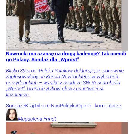
Nawrocki ma szansę na drugą kadencję? Tak ocenili
go Polacy. Sondaż dla „Wprost”
Blisko 39 proc. Polek i Polaków deklaruje, że ponownie
zagłosowałoby na Karola Nawrockiego w wyborach
prezydenckich – wynika z sondażu SW Research dla
„Wprost”. Grupa krytyków głowy państwa jest
liczniejsza.
Sondaże
Kraj
Tylko u Nas
Polityka
Opinie i komentarze
Magdalena
Frindt