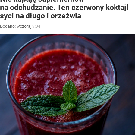
na odchudzanie. Ten czerwony koktajl
syci na długo i orzeźwia
Dodano:
wczoraj
9:04