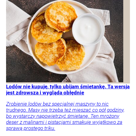
Lodów nie kupuję, tylko ubijam śmietankę. Ta wersja
jest zdrowsza i wygląda obłędnie
Zrobienie lodów bez specjalnej maszyny to nic
trudnego. Masy nie trzeba też mieszać co pół godziny,
bo wystarczy napowietrzyć śmietanę. Ten mrożony
deser z malinami i pistacjami smakuje wyjątkowo za
sprawą prostego triku.