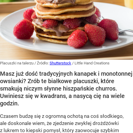
Placuszki na talerzu
/ Źródło:
Shutterstock
/
Little Hand Creations
Masz już dość tradycyjnych kanapek i monotonnej
owsianki? Zrób te białkowe placuszki, które
smakują niczym słynne hiszpańskie churros.
Uwiniesz się w kwadrans, a nasycą cię na wiele
godzin.
Czasem budzę się z ogromną ochotą na coś słodkiego,
ale doskonale wiem, że zjedzenie zwykłej drożdżówki
z lukrem to kiepski pomysł, który zaowocuje szybkim