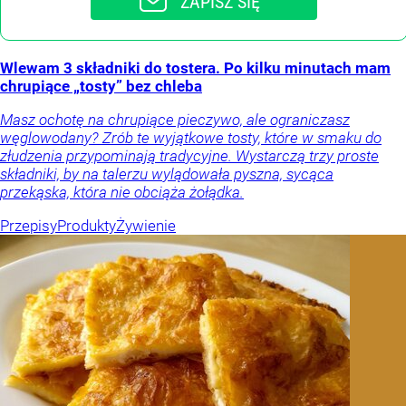
ZAPISZ SIĘ
Wlewam 3 składniki do tostera. Po kilku minutach mam
chrupiące „tosty” bez chleba
Masz ochotę na chrupiące pieczywo, ale ograniczasz
węglowodany? Zrób te wyjątkowe tosty, które w smaku do
złudzenia przypominają tradycyjne. Wystarczą trzy proste
składniki, by na talerzu wylądowała pyszna, sycąca
przekąska, która nie obciąża żołądka.
Przepisy
Produkty
Żywienie