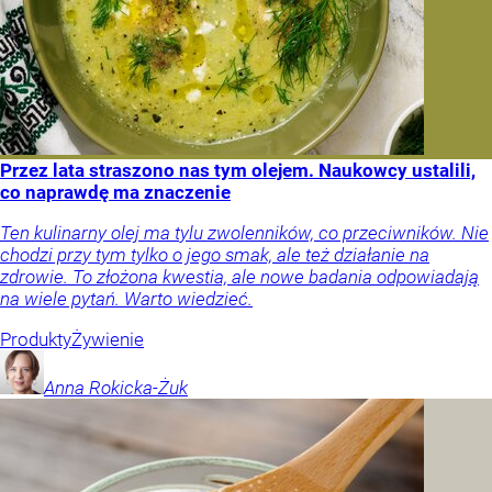
Przez lata straszono nas tym olejem. Naukowcy ustalili,
co naprawdę ma znaczenie
Ten kulinarny olej ma tylu zwolenników, co przeciwników. Nie
chodzi przy tym tylko o jego smak, ale też działanie na
zdrowie. To złożona kwestia, ale nowe badania odpowiadają
na wiele pytań. Warto wiedzieć.
Produkty
Żywienie
Anna
Rokicka-Żuk