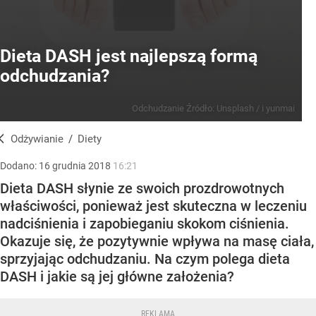
Dieta DASH jest najlepszą formą
odchudzania?
Odchudzanie
Źródło:
Unsplash
/
i yunmai
Odżywianie
/
Diety
Dodano:
16
grudnia
2018
16:21
Dieta DASH słynie ze swoich prozdrowotnych
właściwości, ponieważ jest skuteczna w leczeniu
nadciśnienia i zapobieganiu skokom ciśnienia.
Okazuje się, że pozytywnie wpływa na masę ciała,
sprzyjając odchudzaniu. Na czym polega dieta
DASH i jakie są jej główne założenia?