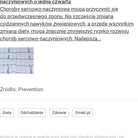
naczyniowych o jedną czwartą
Choroby sercowo-naczyniowe mogą przyczynić się
do przedwczesnego zgonu. Na szczęście zmiana
codziennych nawyków żywieniowych, a przede wszystkim
zmiana diety, mogą znacznie zmniejszyć ryzyko rozwoju
chorób sercowo-naczyniowych. Najlepsza...
Źródło:
Prevention
Diety
Odchudzanie
Zdrowie
Smaki.pl
Informacje zawarte w serwisie mają wyłącznie charakter informacyjny i nie