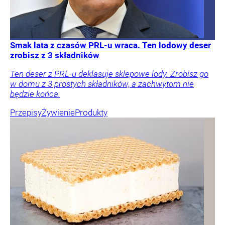
Smak lata z czasów PRL-u wraca. Ten lodowy deser
zrobisz z 3 składników
Ten deser z PRL-u deklasuje sklepowe lody. Zrobisz go
w domu z 3 prostych składników, a zachwytom nie
będzie końca.
Przepisy
Żywienie
Produkty