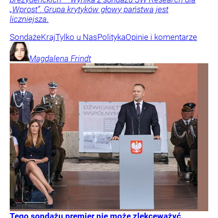
„Wprost”. Grupa krytyków głowy państwa jest
liczniejsza.
Sondaże
Kraj
Tylko u Nas
Polityka
Opinie i komentarze
Magdalena
Frindt
Tego sondażu premier nie może zlekceważyć.