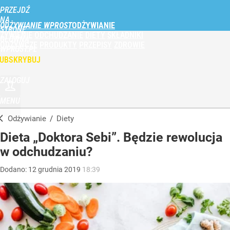
PRZEJDŹ
NA
ODŻYWIANIE WPROST
STRONĘ
ŻYWIENIE
ODCHUDZANIE
DIETY
SKŁADNIKI
GŁÓWNĄ
ODŻYWCZE
PRODUKTY
PRZEPISY
ZDROWIE
WPROST.PL
UBSKRYBUJ
ZALOGUJ
MENU
Odżywianie
/
Diety
Dieta „Doktora Sebi”. Będzie rewolucja
w odchudzaniu?
Dodano:
12
grudnia
2019
18:39