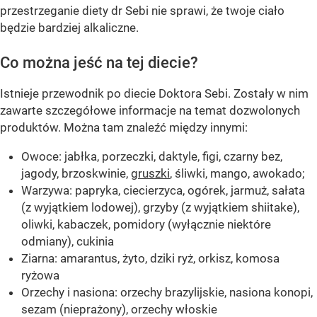
przestrzeganie diety dr Sebi nie sprawi, że twoje ciało
będzie bardziej alkaliczne.
Co można jeść na tej diecie?
Istnieje przewodnik po diecie Doktora Sebi. Zostały w nim
zawarte szczegółowe informacje na temat dozwolonych
produktów. Można tam znaleźć między innymi:
Owoce: jabłka, porzeczki, daktyle, figi, czarny bez,
jagody, brzoskwinie,
gruszki
, śliwki, mango, awokado;
Warzywa: papryka, ciecierzyca, ogórek, jarmuż, sałata
(z wyjątkiem lodowej), grzyby (z wyjątkiem shiitake),
oliwki, kabaczek, pomidory (wyłącznie niektóre
odmiany), cukinia
Ziarna: amarantus, żyto, dziki ryż, orkisz, komosa
ryżowa
Orzechy i nasiona: orzechy brazylijskie, nasiona konopi,
sezam (nieprażony), orzechy włoskie