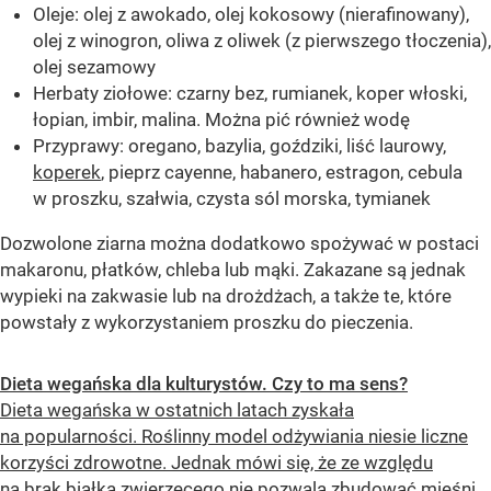
Oleje: olej z awokado, olej kokosowy (nierafinowany),
olej z winogron, oliwa z oliwek (z pierwszego tłoczenia),
olej sezamowy
Herbaty ziołowe: czarny bez, rumianek, koper włoski,
łopian, imbir, malina. Można pić również wodę
Przyprawy: oregano, bazylia, goździki, liść laurowy,
koperek
, pieprz cayenne, habanero, estragon, cebula
w proszku, szałwia, czysta sól morska, tymianek
Dozwolone ziarna można dodatkowo spożywać w postaci
makaronu, płatków, chleba lub mąki. Zakazane są jednak
wypieki na zakwasie lub na drożdżach, a także te, które
powstały z wykorzystaniem proszku do pieczenia.
Dieta wegańska dla kulturystów. Czy to ma sens?
Dieta wegańska w ostatnich latach zyskała
na popularności. Roślinny model odżywiania niesie liczne
korzyści zdrowotne. Jednak mówi się, że ze względu
na brak białka zwierzęcego nie pozwala zbudować mięśni.