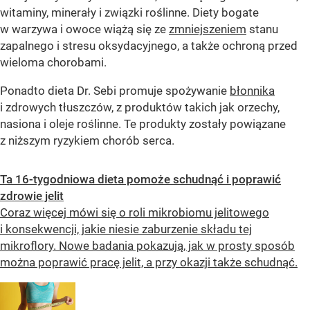
witaminy, minerały i związki roślinne. Diety bogate
w warzywa i owoce wiążą się ze
zmniejszeniem
stanu
zapalnego i stresu oksydacyjnego, a także ochroną przed
wieloma chorobami.
Ponadto dieta Dr. Sebi promuje spożywanie
błonnika
i zdrowych tłuszczów, z produktów takich jak orzechy,
nasiona i oleje roślinne. Te produkty zostały powiązane
z niższym ryzykiem chorób serca.
Ta 16-tygodniowa dieta pomoże schudnąć i poprawić
zdrowie jelit
Coraz więcej mówi się o roli mikrobiomu jelitowego
i konsekwencji, jakie niesie zaburzenie składu tej
mikroflory. Nowe badania pokazują, jak w prosty sposób
można poprawić pracę jelit, a przy okazji także schudnąć.