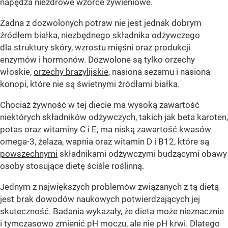
napędza niezdrowe wzorce żywieniowe.
Żadna z dozwolonych potraw nie jest jednak dobrym
źródłem białka, niezbędnego składnika odżywczego
dla struktury skóry, wzrostu mięśni oraz produkcji
enzymów i hormonów. Dozwolone są tylko orzechy
włoskie,
orzechy brazylijskie
, nasiona sezamu i nasiona
konopi, które nie są świetnymi źródłami białka.
Chociaż żywność w tej diecie ma wysoką zawartość
niektórych składników odżywczych, takich jak beta karoten,
potas oraz witaminy C i E, ma niską zawartość kwasów
omega-3, żelaza, wapnia oraz witamin D i B12, które są
powszechnymi
składnikami odżywczymi budzącymi obawy
osoby stosujące dietę ściśle roślinną.
Jednym z największych problemów związanych z tą dietą
jest brak dowodów naukowych potwierdzających jej
skuteczność. Badania wykazały, że dieta może nieznacznie
i tymczasowo zmienić pH moczu, ale nie pH krwi. Dlatego