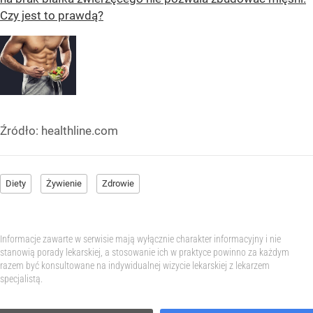
Czy jest to prawdą?
Źródło:
healthline.com
Diety
Żywienie
Zdrowie
Informacje zawarte w serwisie mają wyłącznie charakter informacyjny i nie
stanowią porady lekarskiej, a stosowanie ich w praktyce powinno za każdym
razem być konsultowane na indywidualnej wizycie lekarskiej z lekarzem
specjalistą.