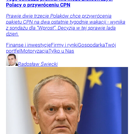
Polacy o przywróceniu CPN
Prawie dwie trzecie Polaków chce przywrócenia
pakietu CPN na dwa ostatnie tygodnie wakacji - wynika
z sondażu dla “Wprost”. Decyzja w tej sprawie lada
dzień.
Finanse i inwestycje
Firmy i rynki
Gospodarka
Twój
portfel
Motoryzacja
Tylko u Nas
Radosław
Święcki