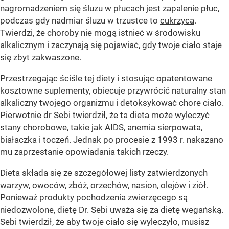
nagromadzeniem się śluzu w płucach jest zapalenie płuc,
podczas gdy nadmiar śluzu w trzustce to
cukrzyca
.
Twierdzi, że choroby nie mogą istnieć w środowisku
alkalicznym i zaczynają się pojawiać, gdy twoje ciało staje
się zbyt zakwaszone.
Przestrzegając ściśle tej diety i stosując opatentowane
kosztowne suplementy, obiecuje przywrócić naturalny stan
alkaliczny twojego organizmu i detoksykować chore ciało.
Pierwotnie dr Sebi twierdził, że ta dieta może wyleczyć
stany chorobowe, takie jak
AIDS
, anemia sierpowata,
białaczka i toczeń. Jednak po procesie z 1993 r. nakazano
mu zaprzestanie opowiadania takich rzeczy.
Dieta składa się ze szczegółowej listy zatwierdzonych
warzyw, owoców, zbóż, orzechów, nasion, olejów i ziół.
Ponieważ produkty pochodzenia zwierzęcego są
niedozwolone, dietę Dr. Sebi uważa się za dietę wegańską.
Sebi twierdził, że aby twoje ciało się wyleczyło, musisz