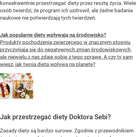
konsekwentnie przestrzegać diety przez resztę życia. Wiele
osób twierdzi, że program ich uzdrowił, ale żadne badania
naukowe nie potwierdzają tych twierdzeń.
Jak popularne diety wpływają na środowisko?
Produkty pochodzenia zwierzęcego w znacznym stopniu
przyczyniają się do negatywnych zmian środowiskowych,
ale niewielu z nas zdaje sobie z tego sprawę. A czy ty sam
wiesz, jak twoja dieta wpływa na planetę?
Jak przestrzegać diety Doktora Sebi?
Zasady diety są bardzo surowe. Zgodnie z przewodnikiem