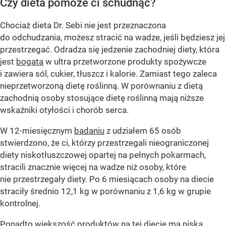
Czy dieta pomoże ci schudnąć?
Chociaż dieta Dr. Sebi nie jest przeznaczona
do odchudzania, możesz stracić na wadze, jeśli będziesz jej
przestrzegać. Odradza się jedzenie zachodniej diety, która
jest
bogata
w ultra przetworzone produkty spożywcze
i zawiera sól, cukier, tłuszcz i kalorie. Zamiast tego zaleca
nieprzetworzoną dietę roślinną. W porównaniu z dietą
zachodnią osoby stosujące dietę roślinną mają niższe
wskaźniki otyłości i chorób serca.
W 12-miesięcznym
badaniu
z udziałem 65 osób
stwierdzono, że ci, którzy przestrzegali nieograniczonej
diety niskotłuszczowej opartej na pełnych pokarmach,
stracili znacznie więcej na wadze niż osoby, które
nie przestrzegały diety. Po 6 miesiącach osoby na diecie
straciły średnio 12,1 kg w porównaniu z 1,6 kg w grupie
kontrolnej.
Ponadto większość produktów na tej diecie ma niską