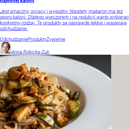
najmniej kalorii
Jest smaczny, sycący i wygodny. Niestety, makaron ma też
sporo kalorii. Dlatego wieczorem i na redukcji warto wybierać
konkretny rodzaj. Te produkty są naprawdę lekkie i wspierają
odchudzanie.
Odchudzanie
Produkty
Żywienie
Anna
Rokicka-Żuk