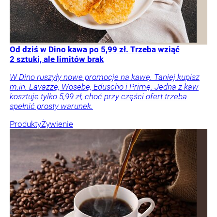
Od dziś w Dino kawa po 5,99 zł. Trzeba wziąć
2 sztuki, ale limitów brak
W Dino ruszyły nowe promocje na kawę. Taniej kupisz
m.in. Lavazzę, Wosebę, Eduscho i Primę. Jedna z kaw
kosztuje tylko 5,99 zł, choć przy części ofert trzeba
spełnić prosty warunek.
Produkty
Żywienie