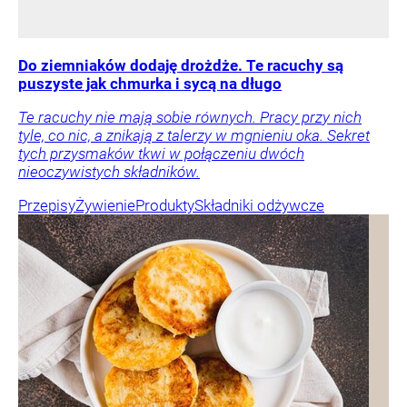
Do ziemniaków dodaję drożdże. Te racuchy są
puszyste jak chmurka i sycą na długo
Te racuchy nie mają sobie równych. Pracy przy nich
tyle, co nic, a znikają z talerzy w mgnieniu oka. Sekret
tych przysmaków tkwi w połączeniu dwóch
nieoczywistych składników.
Przepisy
Żywienie
Produkty
Składniki odżywcze