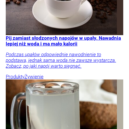
Pij zamiast słodzonych napojów w upały. Nawadnia
lepiej niż woda i ma mało kalorii
Podczas upałów odpowiednie nawodnienie to
podstawa, jednak sama woda nie zawsze wystarcza.
Zobacz, po jaki napój warto sięgnąć.
Produkty
Żywienie