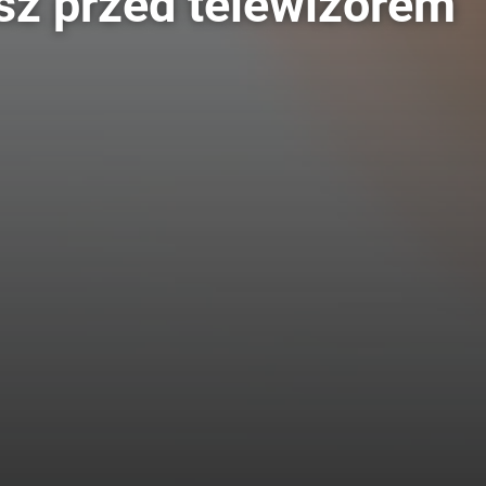
sz przed telewizorem