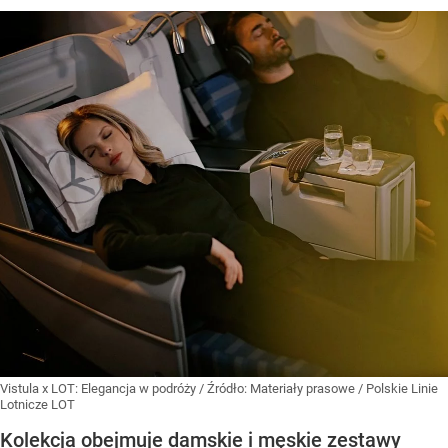
Vistula x LOT: Elegancja w podróży
/ Źródło:
Materiały prasowe
/
Polskie Linie
Lotnicze LOT
Kolekcja obejmuje damskie i męskie zestawy