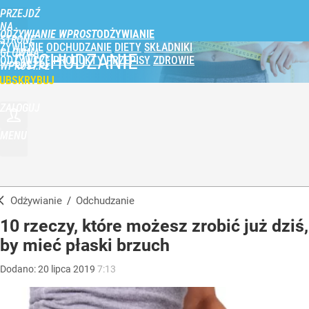
PRZEJDŹ
NA
ODŻYWIANIE WPROST
STRONĘ
ŻYWIENIE
ODCHUDZANIE
DIETY
SKŁADNIKI
GŁÓWNĄ
ODCHUDZANIE
ODŻYWCZE
PRODUKTY
PRZEPISY
ZDROWIE
WPROST.PL
UBSKRYBUJ
ZALOGUJ
MENU
Odżywianie
/
Odchudzanie
10 rzeczy, które możesz zrobić już dziś,
by mieć płaski brzuch
Dodano:
20
lipca
2019
7:13