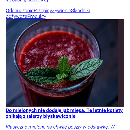
Odchudzanie
Przepisy
Żywienie
Składniki
odżywcze
Produkty
Do mielonych nie dodaję już mięsa. Te letnie kotlety
znikają z talerzy błyskawicznie
Klasyczne mielone na chwilę poszły w odstawkę. W