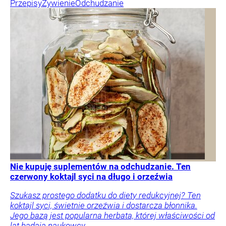
Przepisy
Żywienie
Odchudzanie
Nie kupuję suplementów na odchudzanie. Ten
czerwony koktajl syci na długo i orzeźwia
Szukasz prostego dodatku do diety redukcyjnej? Ten
koktajl syci, świetnie orzeźwia i dostarcza błonnika.
Jego bazą jest popularna herbata, której właściwości od
lat badają naukowcy.