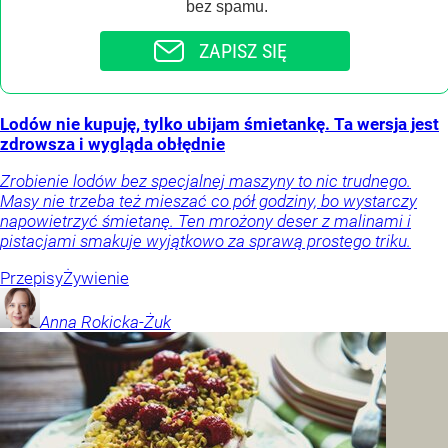
bez spamu.
ZAPISZ SIĘ
Lodów nie kupuję, tylko ubijam śmietankę. Ta wersja jest
zdrowsza i wygląda obłędnie
Zrobienie lodów bez specjalnej maszyny to nic trudnego.
Masy nie trzeba też mieszać co pół godziny, bo wystarczy
napowietrzyć śmietanę. Ten mrożony deser z malinami i
pistacjami smakuje wyjątkowo za sprawą prostego triku.
Przepisy
Żywienie
Anna
Rokicka-Żuk