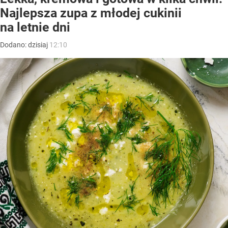
Najlepsza zupa z młodej cukinii
na letnie dni
Dodano:
dzisiaj
12:10