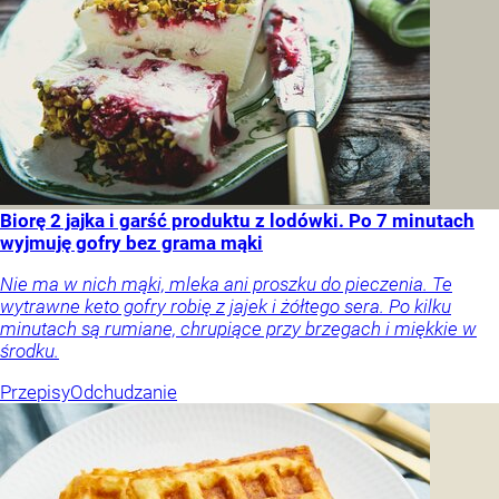
Biorę 2 jajka i garść produktu z lodówki. Po 7 minutach
wyjmuję gofry bez grama mąki
Nie ma w nich mąki, mleka ani proszku do pieczenia. Te
wytrawne keto gofry robię z jajek i żółtego sera. Po kilku
minutach są rumiane, chrupiące przy brzegach i miękkie w
środku.
Przepisy
Odchudzanie