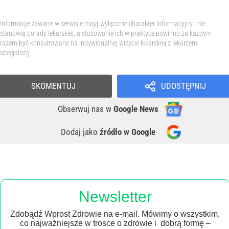
Informacje zawarte w serwisie mają wyłącznie charakter informacyjny i nie
stanowią porady lekarskiej, a stosowanie ich w praktyce powinno za każdym
razem być konsultowane na indywidualnej wizycie lekarskiej z lekarzem
specjalistą.
SKOMENTUJ
UDOSTĘPNIJ
Obserwuj nas
w
Google News
Dodaj jako
źródło w Google
Newsletter
Zdobądź Wprost Zdrowie na e-mail. Mówimy o wszystkim,
co najważniejsze w trosce o zdrowie i dobrą formę –