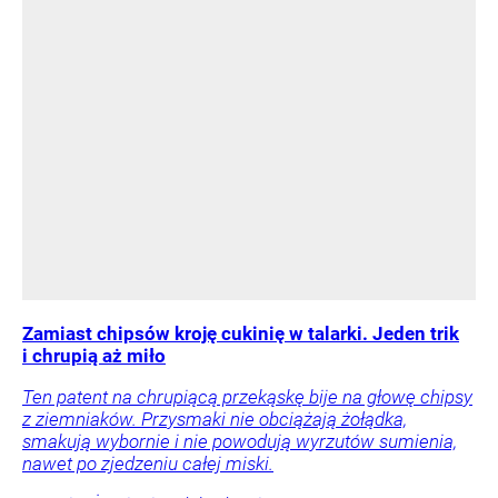
Zamiast chipsów kroję cukinię w talarki. Jeden trik
i chrupią aż miło
Ten patent na chrupiącą przekąskę bije na głowę chipsy
z ziemniaków. Przysmaki nie obciążają żołądka,
smakują wybornie i nie powodują wyrzutów sumienia,
nawet po zjedzeniu całej miski.