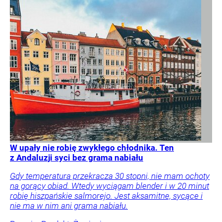
W upały nie robię zwykłego chłodnika. Ten
z Andaluzji syci bez grama nabiału
Gdy temperatura przekracza 30 stopni, nie mam ochoty
na gorący obiad. Wtedy wyciągam blender i w 20 minut
robię hiszpańskie salmorejo. Jest aksamitne, sycące i
nie ma w nim ani grama nabiału.