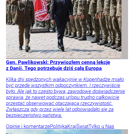
Gen. Pawlikowski: Przywiozłem cenną lekcję
z Danii. Tego potrzebuje dziś cała Europa
Kilka dni spędzonych wakacyjnie w Kopenhadze miało
być przede wszystkim odpoczynkiem. I rzeczywiście
było. Ale jak to często bywa, zawodowe doświadczenie
sprawia, że nawet podczas urlopu trudno całkowicie
przestać obserwować otaczającą rzeczywistość.
Zwłaszcza gdy przez wiele lat odpowiadało się za
bezpieczeństwo państwa.
Opinie i komentarze
Polityka
Kraj
Świat
Tylko u Nas