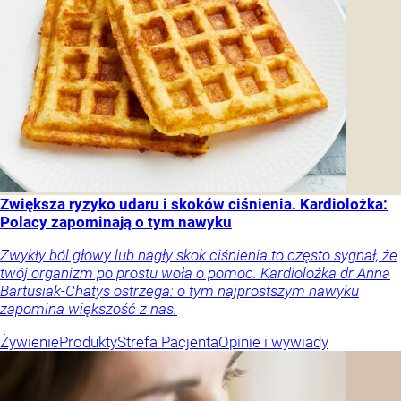
Zwiększa ryzyko udaru i skoków ciśnienia. Kardiolożka:
Polacy zapominają o tym nawyku
Zwykły ból głowy lub nagły skok ciśnienia to często sygnał, że
twój organizm po prostu woła o pomoc. Kardiolożka dr Anna
Bartusiak-Chatys ostrzega: o tym najprostszym nawyku
zapomina większość z nas.
Żywienie
Produkty
Strefa Pacjenta
Opinie i wywiady