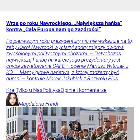
Wrze po roku Nawrockiego. „Największa hańba”
kontra „Cała Europa nam go zazdrości”
Po pierwszym roku prezydentury nic nie wskazuje na to,
żeby Karol Nawrocki wyciszył spory między dwoma
zwaśnionymi politycznymi obozami. – Dotychczas
największą hańbą na karcie jego prezydentury jest
chyba zawetowanie SAFE – ocenia Mariusz Witczak z
KO. – Mamy głowę państwa, z której możemy być
dumni – kontruje Marek Jakubiak z Rozwoju Plus.
Kraj
Tylko u Nas
Polityka
Opinie i komentarze
Magdalena
Frindt