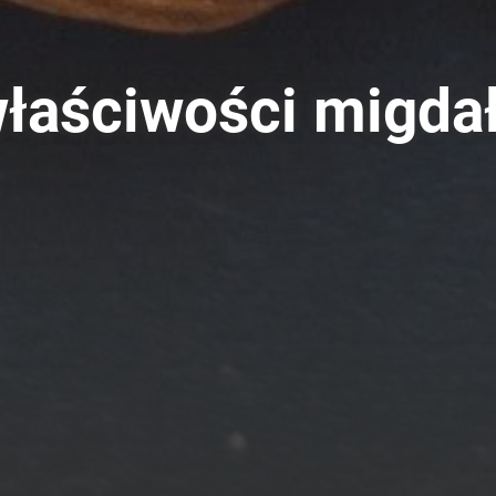
łaściwości migda