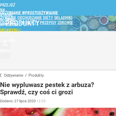
PRZEJDŹ
NA
ODŻYWIANIE WPROST
STRONĘ
ŻYWIENIE
ODCHUDZANIE
DIETY
SKŁADNIKI
GŁÓWNĄ
PRODUKTY
ODŻYWCZE
PRODUKTY
PRZEPISY
ZDROWIE
WPROST.PL
UBSKRYBUJ
ZALOGUJ
MENU
Odżywianie
/
Produkty
Nie wypluwasz pestek z arbuza?
Sprawdź, czy coś ci grozi
Dodano:
27
lipca
2020
12:29