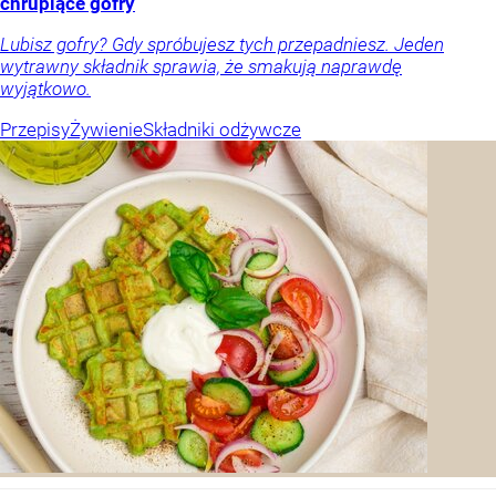
chrupiące gofry
Lubisz gofry? Gdy spróbujesz tych przepadniesz. Jeden
wytrawny składnik sprawia, że smakują naprawdę
wyjątkowo.
Przepisy
Żywienie
Składniki odżywcze