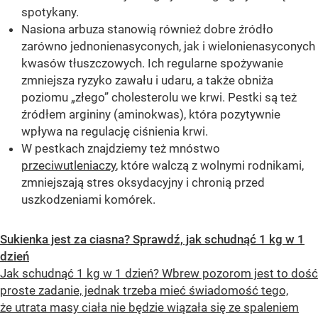
spotykany.
Nasiona arbuza stanowią również dobre źródło
zarówno jednonienasyconych, jak i wielonienasyconych
kwasów tłuszczowych. Ich regularne spożywanie
zmniejsza ryzyko zawału i udaru, a także obniża
poziomu „złego” cholesterolu we krwi. Pestki są też
źródłem argininy (aminokwas), która pozytywnie
wpływa na regulację ciśnienia krwi.
W pestkach znajdziemy też mnóstwo
przeciwutleniaczy
, które walczą z wolnymi rodnikami,
zmniejszają stres oksydacyjny i chronią przed
uszkodzeniami komórek.
Sukienka jest za ciasna? Sprawdź, jak schudnąć 1 kg w 1
dzień
Jak schudnąć 1 kg w 1 dzień? Wbrew pozorom jest to dość
proste zadanie, jednak trzeba mieć świadomość tego,
że utrata masy ciała nie będzie wiązała się ze spaleniem