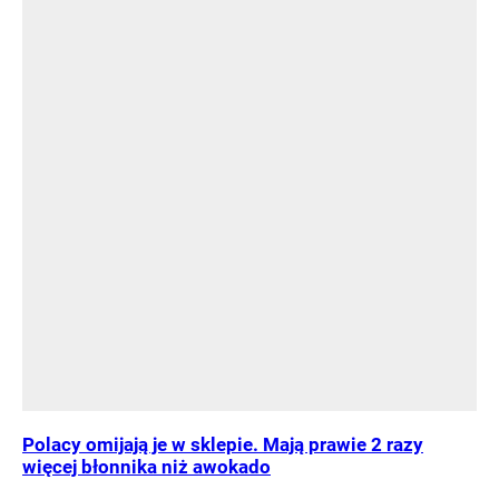
Polacy omijają je w sklepie. Mają prawie 2 razy
więcej błonnika niż awokado