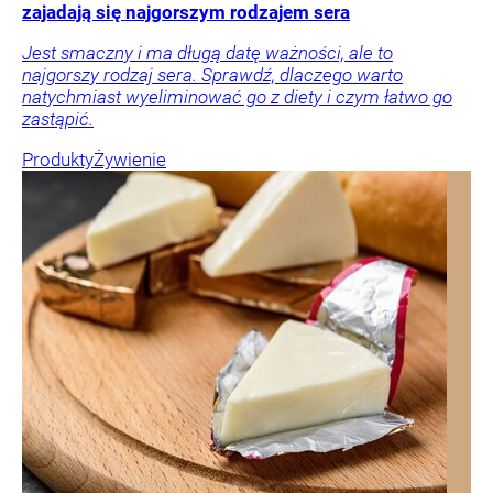
zajadają się najgorszym rodzajem sera
Jest smaczny i ma długą datę ważności, ale to
najgorszy rodzaj sera. Sprawdź, dlaczego warto
natychmiast wyeliminować go z diety i czym łatwo go
zastąpić.
Produkty
Żywienie