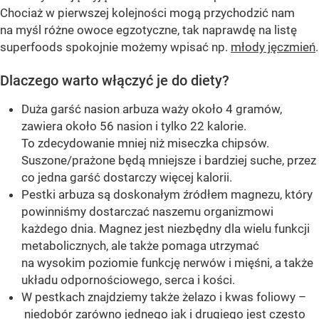
Chociaż w pierwszej kolejności mogą przychodzić nam
na myśl różne owoce egzotyczne, tak naprawdę na listę
superfoods spokojnie możemy wpisać np.
młody jęczmień
.
Dlaczego warto włączyć je do diety?
Duża garść nasion arbuza waży około 4 gramów,
zawiera około 56 nasion i tylko 22 kalorie.
To zdecydowanie mniej niż miseczka chipsów.
Suszone/prażone będą mniejsze i bardziej suche, przez
co jedna garść dostarczy więcej kalorii.
Pestki arbuza są doskonałym źródłem magnezu, który
powinniśmy dostarczać naszemu organizmowi
każdego dnia. Magnez jest niezbędny dla wielu funkcji
metabolicznych, ale także pomaga utrzymać
na wysokim poziomie funkcję nerwów i mięśni, a także
układu odpornościowego, serca i kości.
W pestkach znajdziemy także żelazo i kwas foliowy –
niedobór zarówno jednego jak i drugiego jest często