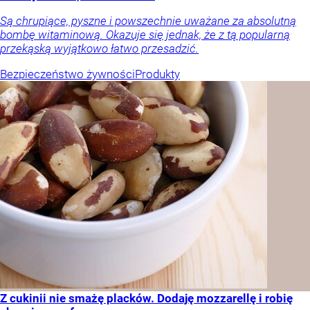
Są chrupiące, pyszne i powszechnie uważane za absolutną
bombę witaminową. Okazuje się jednak, że z tą popularną
przekąską wyjątkowo łatwo przesadzić.
Bezpieczeństwo żywności
Produkty
Z cukinii nie smażę placków. Dodaję mozzarellę i robię