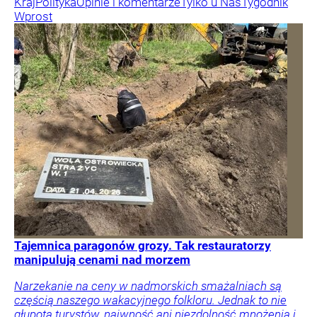
Kraj
Polityka
Opinie i komentarze
Tylko u Nas
Tygodnik
Wprost
Tajemnica paragonów grozy. Tak restauratorzy
manipulują cenami nad morzem
Narzekanie na ceny w nadmorskich smażalniach są
częścią naszego wakacyjnego folkloru. Jednak to nie
głupota turystów, naiwność ani niezdolność mnożenia i