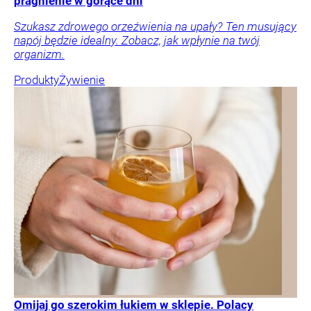
pragnienie w gorące dni
Szukasz zdrowego orzeźwienia na upały? Ten musujący
napój będzie idealny. Zobacz, jak wpłynie na twój
organizm.
Produkty
Żywienie
Omijaj go szerokim łukiem w sklepie. Polacy