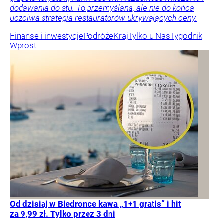
dodawania do stu. To przemyślana, ale nie do końca
uczciwa strategia restauratorów ukrywających ceny.
Finanse i inwestycje
Podróże
Kraj
Tylko u Nas
Tygodnik
Wprost
Od dzisiaj w Biedronce kawa „1+1 gratis” i hit
za 9,99 zł. Tylko przez 3 dni