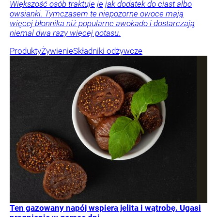
Większość osób traktuje je jak dodatek do ciast albo
owsianki. Tymczasem te niepozorne owoce mają
więcej błonnika niż popularne awokado i dostarczają
niemal dwa razy więcej potasu.
Produkty
Żywienie
Składniki odżywcze
Ten gazowany napój wspiera jelita i wątrobę. Ugasi