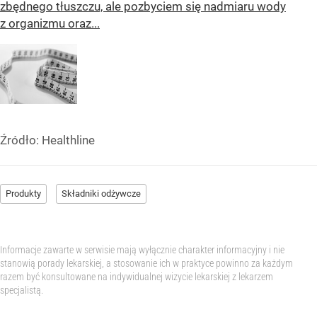
zbędnego tłuszczu, ale pozbyciem się nadmiaru wody
z organizmu oraz...
Źródło:
Healthline
Produkty
Składniki odżywcze
Informacje zawarte w serwisie mają wyłącznie charakter informacyjny i nie
stanowią porady lekarskiej, a stosowanie ich w praktyce powinno za każdym
razem być konsultowane na indywidualnej wizycie lekarskiej z lekarzem
specjalistą.