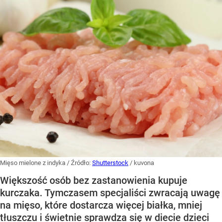
Mięso mielone z indyka
/ Źródło:
Shutterstock
/
kuvona
Większość osób bez zastanowienia kupuje
kurczaka. Tymczasem specjaliści zwracają uwagę
na mięso, które dostarcza więcej białka, mniej
tłuszczu i świetnie sprawdza się w diecie dzieci