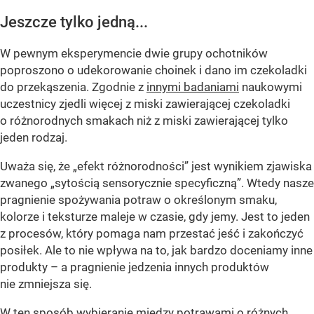
Jeszcze tylko jedną...
W pewnym eksperymencie dwie grupy ochotników
poproszono o udekorowanie choinek i dano im czekoladki
do przekąszenia. Zgodnie z
innymi badaniami
naukowymi
uczestnicy zjedli więcej z miski zawierającej czekoladki
o różnorodnych smakach niż z miski zawierającej tylko
jeden rodzaj.
Uważa się, że „efekt różnorodności” jest wynikiem zjawiska
zwanego „sytością sensorycznie specyficzną”. Wtedy nasze
pragnienie spożywania potraw o określonym smaku,
kolorze i teksturze maleje w czasie, gdy jemy. Jest to jeden
z procesów, który pomaga nam przestać jeść i zakończyć
posiłek. Ale to nie wpływa na to, jak bardzo doceniamy inne
produkty – a pragnienie jedzenia innych produktów
nie zmniejsza się.
W ten sposób wybieranie między potrawami o różnych