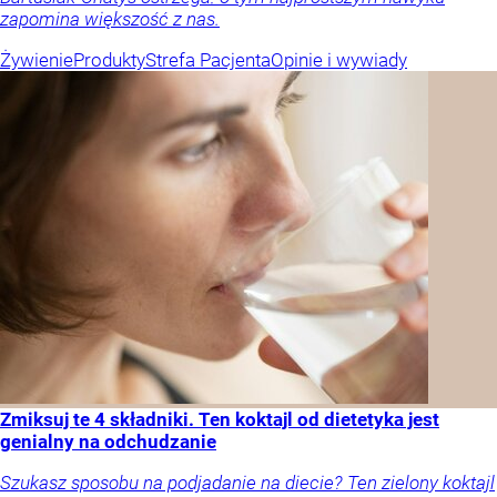
zapomina większość z nas.
Żywienie
Produkty
Strefa Pacjenta
Opinie i wywiady
Zmiksuj te 4 składniki. Ten koktajl od dietetyka jest
genialny na odchudzanie
Szukasz sposobu na podjadanie na diecie? Ten zielony koktajl