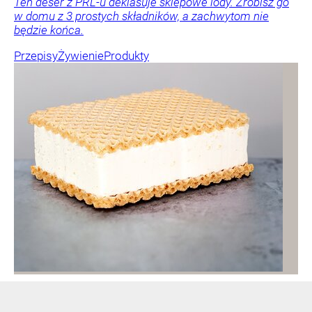
Ten deser z PRL-u deklasuje sklepowe lody. Zrobisz go
w domu z 3 prostych składników, a zachwytom nie
będzie końca.
Przepisy
Żywienie
Produkty