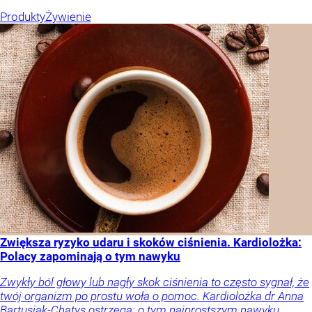
Produkty
Żywienie
Zwiększa ryzyko udaru i skoków ciśnienia. Kardiolożka:
Polacy zapominają o tym nawyku
Zwykły ból głowy lub nagły skok ciśnienia to często sygnał, że
twój organizm po prostu woła o pomoc. Kardiolożka dr Anna
Bartusiak-Chatys ostrzega: o tym najprostszym nawyku