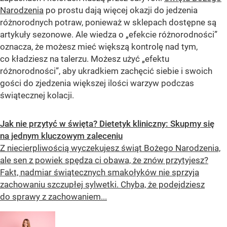
Narodzenia
po prostu dają więcej okazji do jedzenia
różnorodnych potraw, ponieważ w sklepach dostępne są
artykuły sezonowe. Ale wiedza o „efekcie różnorodności”
oznacza, że ​​możesz mieć większą kontrolę nad tym,
co kładziesz na talerzu. Możesz użyć „efektu
różnorodności”, aby ukradkiem zachęcić siebie i swoich
gości do zjedzenia większej ilości warzyw podczas
świątecznej kolacji.
Jak nie przytyć w święta? Dietetyk kliniczny: Skupmy się
na jednym kluczowym zaleceniu
Z niecierpliwością wyczekujesz świąt Bożego Narodzenia,
ale sen z powiek spędza ci obawa, że znów przytyjesz?
Fakt, nadmiar świątecznych smakołyków nie sprzyja
zachowaniu szczupłej sylwetki. Chyba, że podejdziesz
do sprawy z zachowaniem...