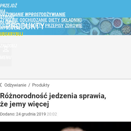
PRZEJDŹ
NA
ODŻYWIANIE WPROST
STRONĘ
ŻYWIENIE
ODCHUDZANIE
DIETY
SKŁADNIKI
GŁÓWNĄ
PRODUKTY
ODŻYWCZE
PRODUKTY
PRZEPISY
ZDROWIE
WPROST.PL
UBSKRYBUJ
ZALOGUJ
MENU
Odżywianie
/
Produkty
Różnorodność jedzenia sprawia,
że jemy więcej
Dodano:
24
grudnia
2019
20:02