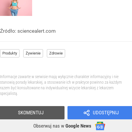
Źródło:
sciencealert.com
Produkty
Żywienie
Zdrowie
Informacje zawarte w serwisie mają wyłącznie charakter informacyjny i nie
stanowią porady lekarskiej, a stosowanie ich w praktyce powinno za każdym
razem być konsultowane na indywidualnej wizycie lekarskiej z lekarzem
specjalistą.
SKOMENTUJ
UDOSTĘPNIJ
Obserwuj nas
w
Google News