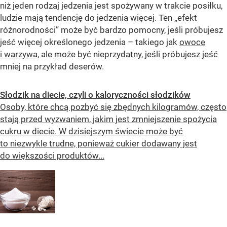
niż jeden rodzaj jedzenia jest spożywany w trakcie posiłku,
ludzie mają tendencję do jedzenia więcej. Ten „efekt
różnorodności” może być bardzo pomocny, jeśli próbujesz
jeść więcej określonego jedzenia – takiego jak
owoce
i warzywa
, ale może być nieprzydatny, jeśli próbujesz jeść
mniej na przykład deserów.
Słodzik na diecie, czyli o kaloryczności słodzików
Osoby, które chcą pozbyć się zbędnych kilogramów, często
stają przed wyzwaniem, jakim jest zmniejszenie spożycia
cukru w diecie. W dzisiejszym świecie może być
to niezwykle trudne, ponieważ cukier dodawany jest
do większości produktów...