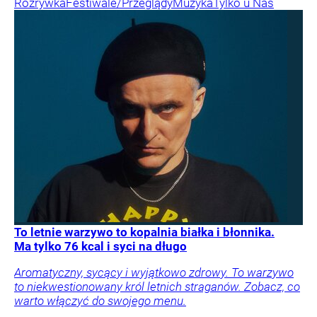
Rozrywka
Festiwale/Przeglądy
Muzyka
Tylko u Nas
To letnie warzywo to kopalnia białka i błonnika.
Ma tylko 76 kcal i syci na długo
Aromatyczny, sycący i wyjątkowo zdrowy. To warzywo
to niekwestionowany król letnich straganów. Zobacz, co
warto włączyć do swojego menu.