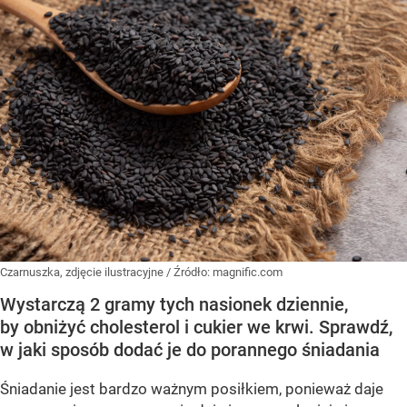
Czarnuszka, zdjęcie ilustracyjne
/ Źródło:
magnific.com
Wystarczą 2 gramy tych nasionek dziennie,
by obniżyć cholesterol i cukier we krwi. Sprawdź,
w jaki sposób dodać je do porannego śniadania
Śniadanie jest bardzo ważnym posiłkiem, ponieważ daje