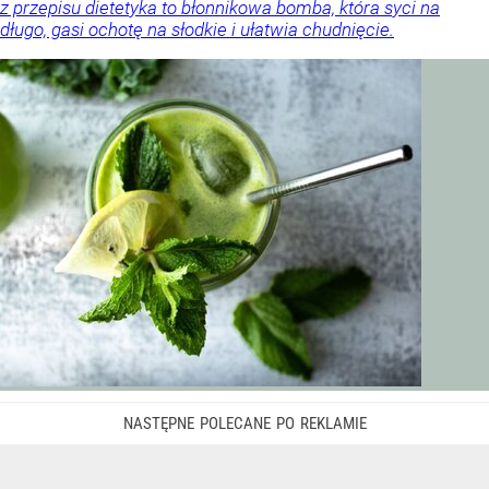
z przepisu dietetyka to błonnikowa bomba, która syci na
długo, gasi ochotę na słodkie i ułatwia chudnięcie.