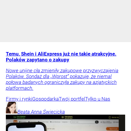
Temu, Shein i AliExpress już nie takie atrakcyjne.
Polaków zapytano o zakupy
Nowe unijne cła zmieniły zakupowe przyzwyczajenia
Polaków. Sondaż dla „Wprost” pokazuje, że niemal
połowa badanych ograniczyła zakupy na azjatyckich
platformach.
Firmy i rynki
Gospodarka
Twój portfel
Tylko u Nas
Beata Anna
Święcicka