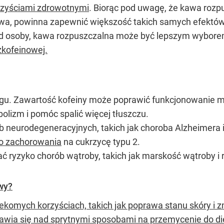
rzyściami zdrowotnymi
. Biorąc pod uwagę, że kawa rozp
kawa, powinna zapewnić większość takich samych efekt
 od osoby, kawa rozpuszczalna może być lepszym wyborem
zkofeinowej.
gu. Zawartość kofeiny może poprawić funkcjonowanie 
lizm i pomóc spalić więcej tłuszczu.
 neurodegeneracyjnych, takich jak choroba Alzheimera i
ko zachorowania
na cukrzycę typu 2.
 ryzyko chorób wątroby, takich jak marskość wątroby i 
wy?
zekomych korzyściach, takich jak poprawa stanu skóry i 
awia się nad sprytnymi sposobami na przemycenie do die