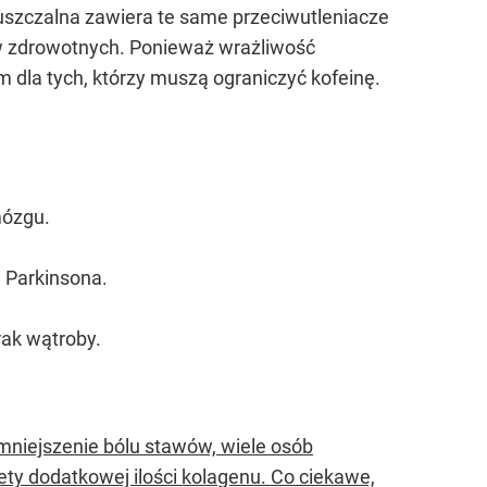
uszczalna zawiera te same przeciwutleniacze
ów zdrowotnych. Ponieważ wrażliwość
 dla tych, którzy muszą ograniczyć kofeinę.
mózgu.
 Parkinsona.
rak wątroby.
zmniejszenie bólu stawów, wiele osób
ty dodatkowej ilości kolagenu. Co ciekawe,