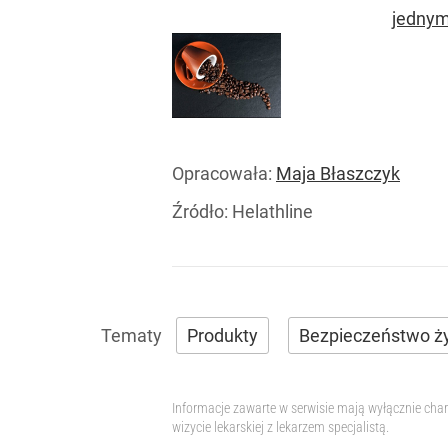
jednym 
Opracowała:
Maja Błaszczyk
Źródło:
Helathline
Produkty
Bezpieczeństwo ż
Informacje zawarte w serwisie mają wyłącznie char
wizycie lekarskiej z lekarzem specjalistą.