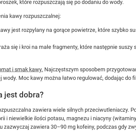
proszek, które rozpuszczają się po dodaniu do wody.
nia kawy rozpuszczalnej:
awy jest rozpylany na gorące powietrze, które szybko su
mraża się i kroi na małe fragmenty, które następnie suszy
romat i smak kawy.
Najczęstszym sposobem przygotowania
cej wody. Moc kawy można łatwo regulować, dodając do fil
 jest dobra?
zpuszczalna zawiera wiele silnych przeciwutleniaczy. P
rii i niewielkie ilości potasu, magnezu i niacyny (witami
ku zazwyczaj zawiera 30–90 mg kofeiny, podczas gdy zw