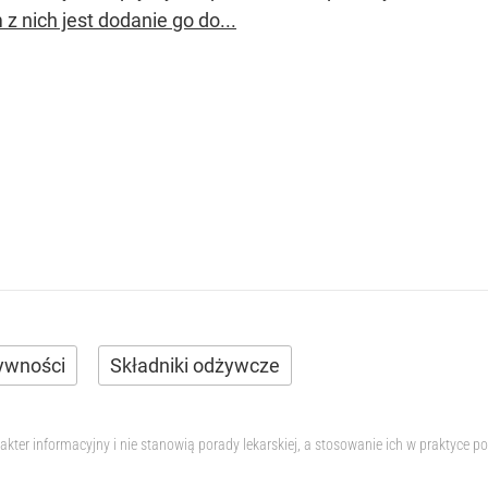
z nich jest dodanie go do...
ywności
Składniki odżywcze
akter informacyjny i nie stanowią porady lekarskiej, a stosowanie ich w praktyc