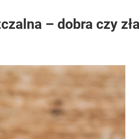
czalna – dobra czy zła