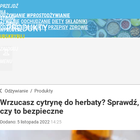
PRZEJDŹ
NA
ODŻYWIANIE WPROST
STRONĘ
ŻYWIENIE
ODCHUDZANIE
DIETY
SKŁADNIKI
GŁÓWNĄ
PRODUKTY
ODŻYWCZE
PRODUKTY
PRZEPISY
ZDROWIE
WPROST.PL
UBSKRYBUJ
ZALOGUJ
MENU
Odżywianie
/
Produkty
Wrzucasz cytrynę do herbaty? Sprawdź,
czy to bezpieczne
Dodano:
5
listopada
2022
14:25