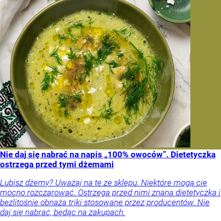
Nie daj się nabrać na napis „100% owoców”. Dietetyczka
ostrzega przed tymi dżemami
Lubisz dżemy? Uważaj na te ze sklepu. Niektóre mogą cię
mocno rozczarować. Ostrzega przed nimi znana dietetyczka i
bezlitośnie obnaża triki stosowane przez producentów. Nie
daj się nabrać, będąc na zakupach.