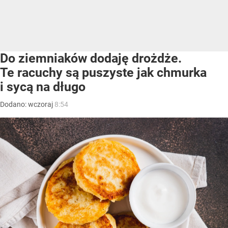
Do ziemniaków dodaję drożdże.
Te racuchy są puszyste jak chmurka
i sycą na długo
Dodano:
wczoraj
8:54