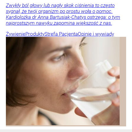
Zwykły ból głowy lub nagły skok ciśnienia to często
sygnał, że twój organizm po prostu woła o pomoc.
Kardiolożka dr Anna Bartusiak-Chatys ostrzega: o tym
najprostszym nawyku zapomina większość z nas.
Żywienie
Produkty
Strefa Pacjenta
Opinie i wywiady