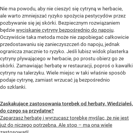
Nie ma powodu, aby nie cieszyć się cytryną w herbacie,
ale warto zmniejszać ryzyko spożycia pestycydów przez
pozbywanie się jej skórki. Bezpiecznym rozwiązaniem
będzie
wyciskanie cytryny bezpośrednio do napoju
.
Oczywiście taka metoda może nie zapobiegać całkowicie
przedostawaniu się zanieczyszczeń do napoju, jednak
ogranicza znacznie to ryzyko. Jeśli lubisz widok plasterka
cytryny pływającego w herbacie, po prostu obierz go ze
skórki. Zamawiając herbatę w restauracji, poproś o kawałki
cytryny na talerzyku. Wiele miejsc w taki właśnie sposób
podaje cytrynę, zamiast wrzucać ją bezpośrednio
do szklanki.
Zaskakujące zastosowania torebek od herbaty. Wiedziałeś,
do czego są przydatne?
Zaparzasz herbatę i wyrzucasz torebkę myśląc, że nie jest
już do niczego potrzebna. Ale stop – ma ona wiele
zastosowań!