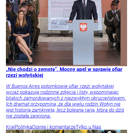
„Nie chodzi o zemstę”. Mocny apel w sprawie ofiar
rzezi wołyńskiej
W Buenos Aires potomkowie ofiar rzezi wołyńskiej
wciąż pokazują rodzinne zdjęcia i listy, wspominając
bliskich zamordowanych z niezwykłym okrucieństwem.
Ich dramat przypomina, że dla wielu rodzin Wołyń nie
jest historią zamkniętą, lecz bolesną raną, która do dziś
nie została zagojona.
Kraj
Polityka
Opinie i komentarze
Tylko u Nas