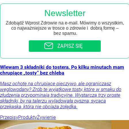
Newsletter
Zdobądź Wprost Zdrowie na e-mail. Mówimy o wszystkim,
co najważniejsze w trosce o zdrowie i dobrą formę –
bez spamu.
ZAPISZ SIĘ
Wlewam 3 składniki do tostera. Po kilku minutach mam
chrupiące „tosty” bez chleba
Masz ochotę na chrupiące pieczywo, ale ograniczasz
węglowodany? Zrób te wyjątkowe tosty, które w smaku do
złudzenia przypominają tradycyjne. Wystarczą trzy proste
składniki, by na talerzu wylądowała pyszna, sycąca
przekąska, która nie obciąża żołądka.
Przepisy
Produkty
Żywienie