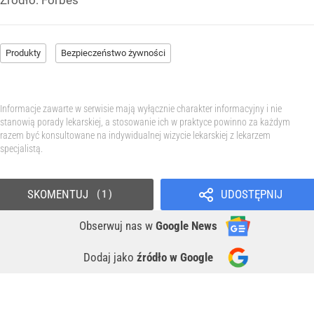
Produkty
Bezpieczeństwo żywności
Informacje zawarte w serwisie mają wyłącznie charakter informacyjny i nie
stanowią porady lekarskiej, a stosowanie ich w praktyce powinno za każdym
razem być konsultowane na indywidualnej wizycie lekarskiej z lekarzem
specjalistą.
SKOMENTUJ
UDOSTĘPNIJ
1
Obserwuj nas
w
Google News
Dodaj jako
źródło w Google