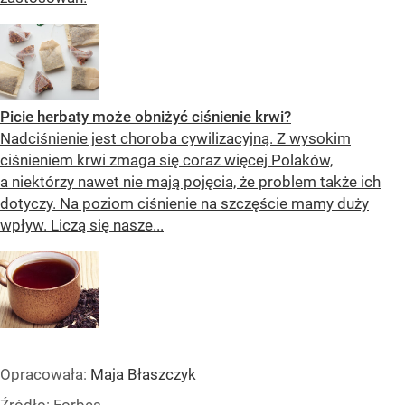
Picie herbaty może obniżyć ciśnienie krwi?
Nadciśnienie jest choroba cywilizacyjną. Z wysokim
ciśnieniem krwi zmaga się coraz więcej Polaków,
a niektórzy nawet nie mają pojęcia, że problem także ich
dotyczy. Na poziom ciśnienie na szczęście mamy duży
wpływ. Liczą się nasze...
Opracowała:
Maja Błaszczyk
Źródło:
Forbes