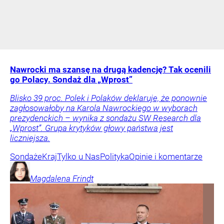
Nawrocki ma szansę na drugą kadencję? Tak ocenili
go Polacy. Sondaż dla „Wprost”
Blisko 39 proc. Polek i Polaków deklaruje, że ponownie
zagłosowałoby na Karola Nawrockiego w wyborach
prezydenckich – wynika z sondażu SW Research dla
„Wprost”. Grupa krytyków głowy państwa jest
liczniejsza.
Sondaże
Kraj
Tylko u Nas
Polityka
Opinie i komentarze
Magdalena
Frindt