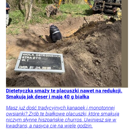
Dietetyczka smaży te placuszki nawet na redukcji.
Smakują jak deser i mają 40 g białka
Masz już dość tradycyjnych kanapek i monotonnej
owsianki? Zrób te białkowe placuszki, które smakują
niczym słynne hiszpańskie churros. Uwiniesz się w
kwadrans, a nasycą cię na wiele godzin.