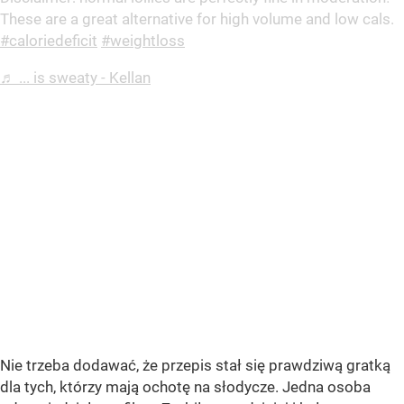
These are a great alternative for high volume and low cals.
#caloriedeficit
#weightloss
♬ ... is sweaty - Kellan
Nie trzeba dodawać, że przepis stał się prawdziwą gratką
dla tych, którzy mają ochotę na słodycze. Jedna osoba