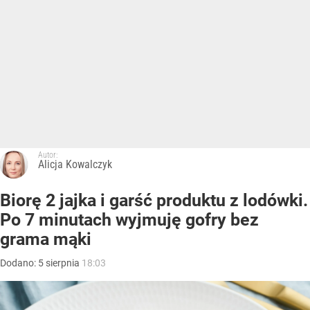
Autor:
Alicja Kowalczyk
Biorę 2 jajka i garść produktu z lodówki.
Po 7 minutach wyjmuję gofry bez
grama mąki
Dodano:
5
sierpnia
18:03