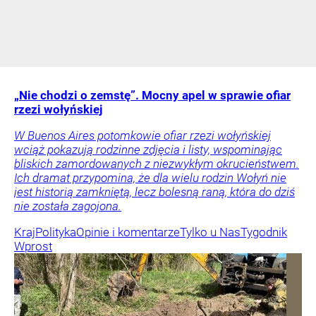
„Nie chodzi o zemstę”. Mocny apel w sprawie ofiar
rzezi wołyńskiej
W Buenos Aires potomkowie ofiar rzezi wołyńskiej
wciąż pokazują rodzinne zdjęcia i listy, wspominając
bliskich zamordowanych z niezwykłym okrucieństwem.
Ich dramat przypomina, że dla wielu rodzin Wołyń nie
jest historią zamkniętą, lecz bolesną raną, która do dziś
nie została zagojona.
Kraj
Polityka
Opinie i komentarze
Tylko u Nas
Tygodnik
Wprost