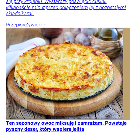
się przy krojeniu. Wystarczy poświęcić cukinii
kilkanaście minut przed połączeniem jej z pozostałymi
składnikami.
Przepisy
Żywienie
Ten sezonowy owoc miksuję i zamrażam. Powstaje
pyszny deser, który wspiera jelita