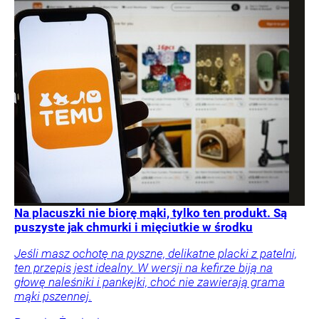
Na placuszki nie biorę mąki, tylko ten produkt. Są
puszyste jak chmurki i mięciutkie w środku
Jeśli masz ochotę na pyszne, delikatne placki z patelni,
ten przepis jest idealny. W wersji na kefirze biją na
głowę naleśniki i pankejki, choć nie zawierają grama
mąki pszennej.