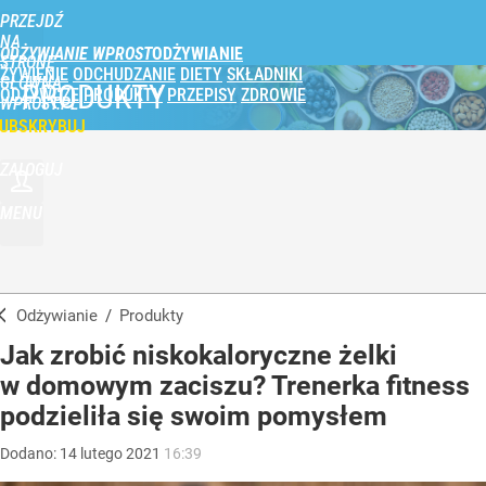
PRZEJDŹ
NA
ODŻYWIANIE WPROST
STRONĘ
ŻYWIENIE
ODCHUDZANIE
DIETY
SKŁADNIKI
GŁÓWNĄ
PRODUKTY
ODŻYWCZE
PRODUKTY
PRZEPISY
ZDROWIE
WPROST.PL
UBSKRYBUJ
ZALOGUJ
MENU
Odżywianie
/
Produkty
Jak zrobić niskokaloryczne żelki
w domowym zaciszu? Trenerka fitness
podzieliła się swoim pomysłem
Dodano:
14
lutego
2021
16:39