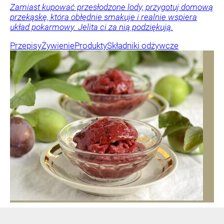
Zamiast kupować przesłodzone lody, przygotuj domową
przekąskę, która obłędnie smakuje i realnie wspiera
układ pokarmowy. Jelita ci za nią podziękują.
Przepisy
Żywienie
Produkty
Składniki odżywcze