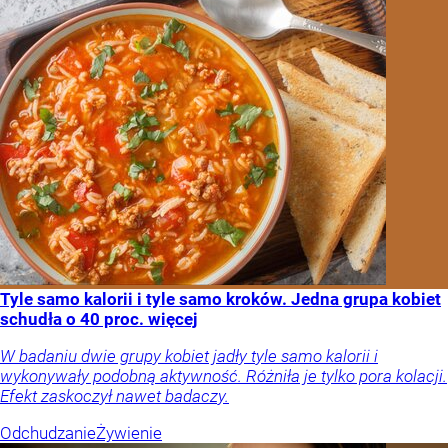
Tyle samo kalorii i tyle samo kroków. Jedna grupa kobiet
schudła o 40 proc. więcej
W badaniu dwie grupy kobiet jadły tyle samo kalorii i
wykonywały podobną aktywność. Różniła je tylko pora kolacji.
Efekt zaskoczył nawet badaczy.
Odchudzanie
Żywienie