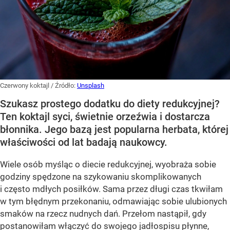
Czerwony koktajl
/ Źródło:
Unsplash
Szukasz prostego dodatku do diety redukcyjnej?
Ten koktajl syci, świetnie orzeźwia i dostarcza
błonnika. Jego bazą jest popularna herbata, której
właściwości od lat badają naukowcy.
Wiele osób myśląc o diecie redukcyjnej, wyobraża sobie
godziny spędzone na szykowaniu skomplikowanych
i często mdłych posiłków. Sama przez długi czas tkwiłam
w tym błędnym przekonaniu, odmawiając sobie ulubionych
smaków na rzecz nudnych dań. Przełom nastąpił, gdy
postanowiłam włączyć do swojego jadłospisu płynne,