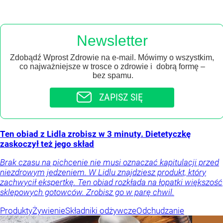
Newsletter
Zdobądź Wprost Zdrowie na e-mail. Mówimy o wszystkim,
co najważniejsze w trosce o zdrowie i dobrą formę –
bez spamu.
ZAPISZ SIĘ
Ten obiad z Lidla zrobisz w 3 minuty. Dietetyczkę
zaskoczył też jego skład
Brak czasu na pichcenie nie musi oznaczać kapitulacji przed
niezdrowym jedzeniem. W Lidlu znajdziesz produkt, który
zachwycił ekspertkę. Ten obiad rozkłada na łopatki większość
sklepowych gotowców. Zrobisz go w parę chwil.
Produkty
Żywienie
Składniki odżywcze
Odchudzanie