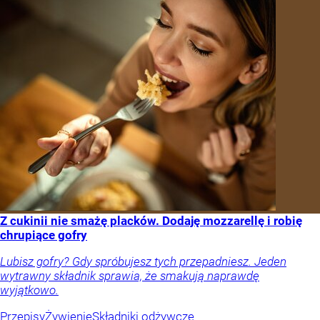
Z cukinii nie smażę placków. Dodaję mozzarellę i robię
chrupiące gofry
Lubisz gofry? Gdy spróbujesz tych przepadniesz. Jeden
wytrawny składnik sprawia, że smakują naprawdę
wyjątkowo.
Przepisy
Żywienie
Składniki odżywcze