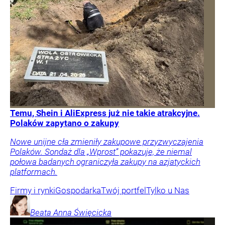
Temu, Shein i AliExpress już nie takie atrakcyjne.
Polaków zapytano o zakupy
Nowe unijne cła zmieniły zakupowe przyzwyczajenia
Polaków. Sondaż dla „Wprost” pokazuje, że niemal
połowa badanych ograniczyła zakupy na azjatyckich
platformach.
Firmy i rynki
Gospodarka
Twój portfel
Tylko u Nas
Beata Anna
Święcicka