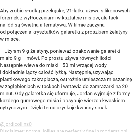
Aby zrobić słodką przekąskę, 21-latka używa silikonowych
foremek z wytłoczeniami w kształcie misiów, ale tacki
na lód są świetną alternatywą. W filmie zaczyna
od połączenia kryształków galaretki z proszkiem żelatyny
w misce.
– Użyłam 9 g żelatyny, ponieważ opakowanie galaretki
miało 9 g – mówi. Po prostu używa równych ilości.
Następnie wlewa do miski 150 ml wrzącej wody
i dokładnie łączy całość łyżką. Następnie, używając
plastikowego zakraplacza, ostrożnie umieszcza mieszaninę
w zagłębieniach w tackach i wstawia do zamrażarki na 20
minut. Gdy galaretka się uformuje, Jordan wyjmuje z formy
każdego gumowego misia i posypuje wierzch kwaskiem
cytrynowym. Dzięki temu uzyskuje kwaśny smak.
@jordicollins0
Disclaimer: normal lollies are perfectly fine in moderation!