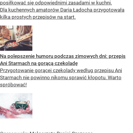
posiłkować się odpowiednimi zasadami w kuchni.
Dla kuchennych amatorów Daria Ładocha przygotowała
kilka prostych przepisów na start.
Na polepszenie humoru podczas zimowych dni: przepis
Ani Starmach na gorącą czekoladę
Przygotowanie gorącej czekolady według przepisu Ani
Starmach nie powinno nikomu sprawić kłopotu. Warto
spróbować!