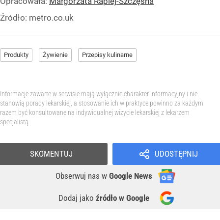
Opracowała:
Małgorzata Rapiej-Szczęsna
Źródło:
metro.co.uk
Produkty
Żywienie
Przepisy kulinarne
Informacje zawarte w serwisie mają wyłącznie charakter informacyjny i nie
stanowią porady lekarskiej, a stosowanie ich w praktyce powinno za każdym
razem być konsultowane na indywidualnej wizycie lekarskiej z lekarzem
specjalistą.
SKOMENTUJ
UDOSTĘPNIJ
Obserwuj nas
w
Google News
Dodaj jako
źródło w Google