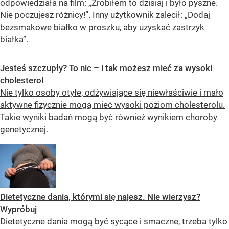
odpowiedziała na film: „Zrobiłem to dzisiaj i było pyszne.
Nie poczujesz różnicy!”. Inny użytkownik zalecił: „Dodaj
bezsmakowe białko w proszku, aby uzyskać zastrzyk
białka”.
Jesteś szczupły? To nic – i tak możesz mieć za wysoki
cholesterol
Nie tylko osoby otyłe, odżywiające się niewłaściwie i mało
aktywne fizycznie mogą mieć wysoki poziom cholesterolu.
Takie wyniki badań mogą być również wynikiem choroby
genetycznej.
Dietetyczne dania, którymi się najesz. Nie wierzysz?
Wypróbuj
Dietetyczne dania mogą być sycące i smaczne, trzeba tylko