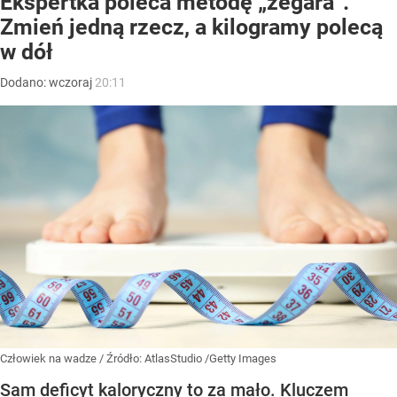
Ekspertka poleca metodę „zegara”.
Zmień jedną rzecz, a kilogramy polecą
w dół
Dodano:
wczoraj
20:11
Człowiek na wadze
/ Źródło:
AtlasStudio /Getty Images
Sam deficyt kaloryczny to za mało. Kluczem