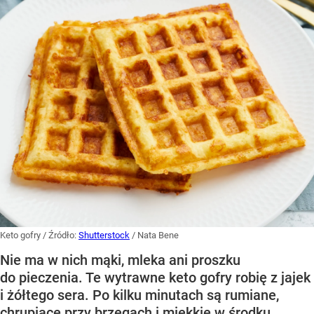
Keto gofry
/ Źródło:
Shutterstock
/
Nata Bene
Nie ma w nich mąki, mleka ani proszku
do pieczenia. Te wytrawne keto gofry robię z jajek
i żółtego sera. Po kilku minutach są rumiane,
chrupiące przy brzegach i miękkie w środku.