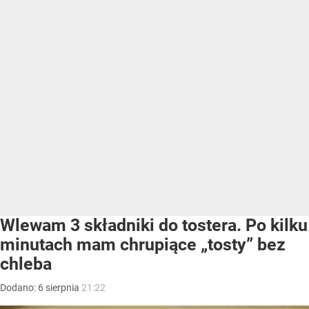
Wlewam 3 składniki do tostera. Po kilku
minutach mam chrupiące „tosty” bez
chleba
Dodano:
6
sierpnia
21:22