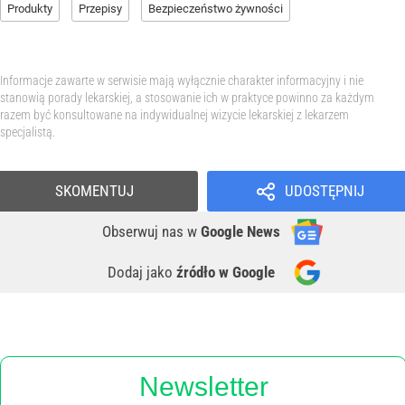
Produkty
Przepisy
Bezpieczeństwo żywności
Informacje zawarte w serwisie mają wyłącznie charakter informacyjny i nie
stanowią porady lekarskiej, a stosowanie ich w praktyce powinno za każdym
razem być konsultowane na indywidualnej wizycie lekarskiej z lekarzem
specjalistą.
SKOMENTUJ
UDOSTĘPNIJ
Obserwuj nas
w
Google News
Dodaj jako
źródło w Google
Newsletter