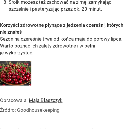
Słoik możesz też zachować na zimę, zamykając
szczelnie i
pasteryzując przez ok. 20 minut.
Korzyści zdrowotne płynące z jedzenia czereśni, których
nie znałeś
Sezon na czereśnie trwa od końca maja do połowy lipca.
Warto poznać ich zalety zdrowotne i w pełni
je wykorzystać.
Opracowała:
Maja Błaszczyk
Źródło:
Goodhousekeeping