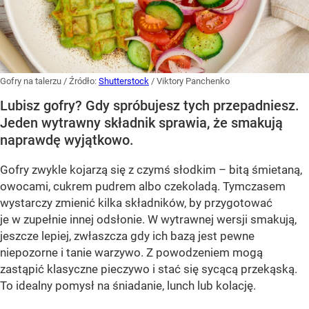
Gofry na talerzu
/ Źródło:
Shutterstock
/
Viktory Panchenko
Lubisz gofry? Gdy spróbujesz tych przepadniesz.
Jeden wytrawny składnik sprawia, że smakują
naprawdę wyjątkowo.
Gofry zwykle kojarzą się z czymś słodkim – bitą śmietaną,
owocami, cukrem pudrem albo czekoladą. Tymczasem
wystarczy zmienić kilka składników, by przygotować
je w zupełnie innej odsłonie. W wytrawnej wersji smakują,
jeszcze lepiej, zwłaszcza gdy ich bazą jest pewne
niepozorne i tanie warzywo. Z powodzeniem mogą
zastąpić klasyczne pieczywo i stać się sycącą przekąską.
To idealny pomysł na śniadanie, lunch lub kolację.