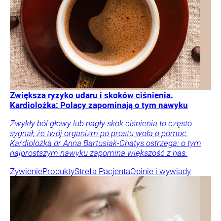
Zwiększa ryzyko udaru i skoków ciśnienia.
Kardiolożka: Polacy zapominają o tym nawyku
Zwykły ból głowy lub nagły skok ciśnienia to często
sygnał, że twój organizm po prostu woła o pomoc.
Kardiolożka dr Anna Bartusiak-Chatys ostrzega: o tym
najprostszym nawyku zapomina większość z nas.
Żywienie
Produkty
Strefa Pacjenta
Opinie i wywiady