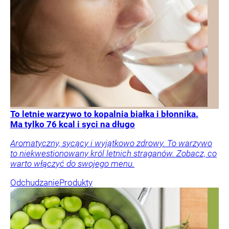
To letnie warzywo to kopalnia białka i błonnika.
Ma tylko 76 kcal i syci na długo
Aromatyczny, sycący i wyjątkowo zdrowy. To warzywo
to niekwestionowany król letnich straganów. Zobacz, co
warto włączyć do swojego menu.
Odchudzanie
Produkty