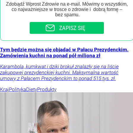
Zdobądź Wprost Zdrowie na e-mail. Mówimy o wszystkim,
co najważniejsze w trosce o zdrowie i dobrą formę –
bez spamu.
ZAPISZ SIĘ
Tym będzie można się objadać w Pałacu Prezydenckim.
Zamówienia kuchni na ponad pół miliona zł
Karambola, kumkwat i dziki brokuł znalazły się na liście
zakupowej prezydenckiej kuchni. Maksymalna wartość
umowy z Pałacem Prezydenckim to ponad 515 tys. zł.
Kraj
Polityka
Diety
Produkty