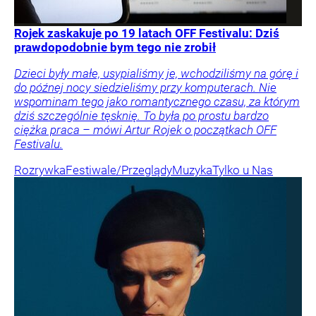
Rojek zaskakuje po 19 latach OFF Festivalu: Dziś
prawdopodobnie bym tego nie zrobił
Dzieci były małe, usypialiśmy je, wchodziliśmy na górę i
do późnej nocy siedzieliśmy przy komputerach. Nie
wspominam tego jako romantycznego czasu, za którym
dziś szczególnie tęsknię. To była po prostu bardzo
ciężka praca – mówi Artur Rojek o początkach OFF
Festivalu.
Rozrywka
Festiwale/Przeglądy
Muzyka
Tylko u Nas