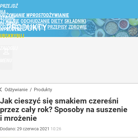
PRZEJDŹ
NA
ODŻYWIANIE WPROST
STRONĘ
ŻYWIENIE
ODCHUDZANIE
DIETY
SKŁADNIKI
GŁÓWNĄ
PRODUKTY
ODŻYWCZE
PRODUKTY
PRZEPISY
ZDROWIE
WPROST.PL
UBSKRYBUJ
ZALOGUJ
MENU
Odżywianie
/
Produkty
Jak cieszyć się smakiem czereśni
przez cały rok? Sposoby na suszenie
i mrożenie
Dodano:
29
czerwca
2021
10:26