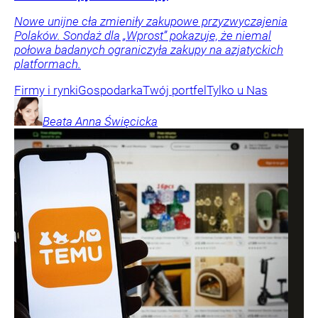
Nowe unijne cła zmieniły zakupowe przyzwyczajenia
Polaków. Sondaż dla „Wprost” pokazuje, że niemal
połowa badanych ograniczyła zakupy na azjatyckich
platformach.
Firmy i rynki
Gospodarka
Twój portfel
Tylko u Nas
Beata Anna
Święcicka