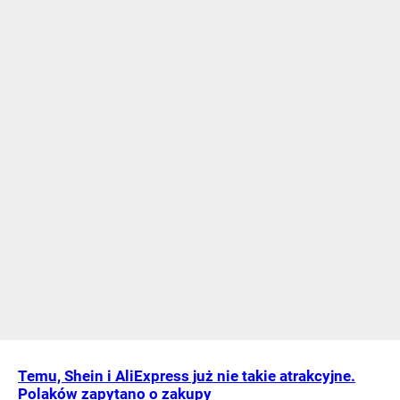
Temu, Shein i AliExpress już nie takie atrakcyjne.
Polaków zapytano o zakupy