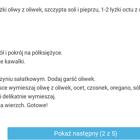
ki oliwy z oliwek, szczypta soli i pieprzu, 1-2 łyżki oct
ł i pokrój na półksiężyce.
że kawałki.
.
niu sałatkowym. Dodaj garść oliwek.
ce wymieszaj oliwę z oliwek, ocet, czosnek, oregano, sól 
i delikatnie wymieszaj.
na wierzch. Gotowe!
Pokaż następny (2 z 5)