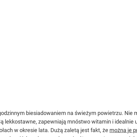
kugodzinnym biesiadowaniem na świeżym powietrzu. Nie m
Są lekkostawne, zapewniają mnóstwo witamin i idealnie u
łach w okresie lata. Dużą zaletą jest fakt, że
można je p