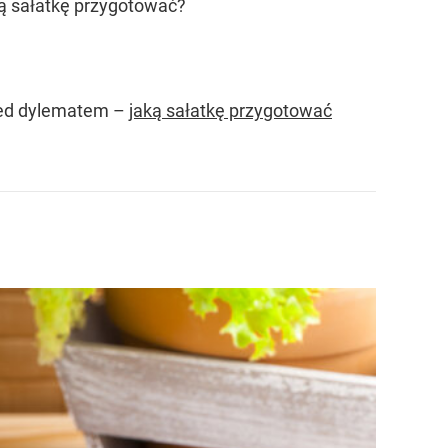
ą sałatkę przygotować?
zed dylematem –
jaką sałatkę przygotować