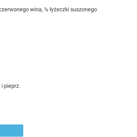
u z czerwonego wina, ½ łyżeczki suszonego
i pieprz.